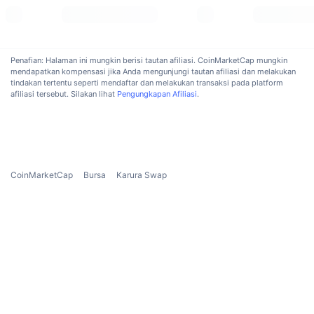
Sedang Tren
ETF Kripto
Belajar
CMC MCP
Baru
ETF Bitcoin
x402
Berita
Penafian: Halaman ini mungkin berisi tautan afiliasi. CoinMarketCap mungkin
mendapatkan kompensasi jika Anda mengunjungi tautan afiliasi dan melakukan
Kripto
ETF Ethereum
tindakan tertentu seperti mendaftar dan melakukan transaksi pada platform
Academy
afiliasi tersebut. Silakan lihat
Pengungkapan Afiliasi
.
Politik
Analisis teknikal
Riset
Olahraga
RSI
Video
CoinMarketCap
Bursa
Karura Swap
Keuangan
MACD
Glosarium
Teknologi
Derivatif
Kampanye
NFT
Ikhtisar
Airdrop
Statistik NFT Keseluruhan
Likuidasi
Hadiah Berlian