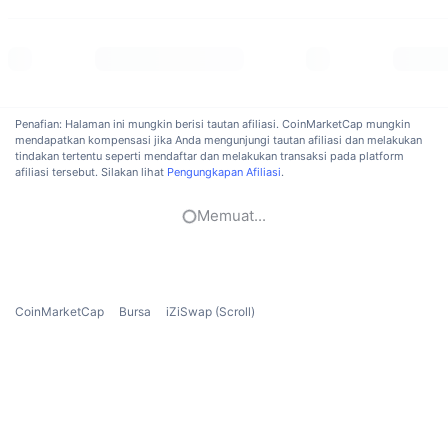
Sedang Tren
ETF Kripto
Belajar
CMC MCP
Baru
ETF Bitcoin
x402
Berita
Kripto
ETF Ethereum
Penafian: Halaman ini mungkin berisi tautan afiliasi. CoinMarketCap mungkin
Academy
mendapatkan kompensasi jika Anda mengunjungi tautan afiliasi dan melakukan
tindakan tertentu seperti mendaftar dan melakukan transaksi pada platform
Politik
afiliasi tersebut. Silakan lihat
Pengungkapan Afiliasi
.
Analisis teknikal
Riset
Olahraga
Memuat...
RSI
Video
Keuangan
MACD
Glosarium
Teknologi
CoinMarketCap
Bursa
iZiSwap (Scroll)
Derivatif
Kampanye
NFT
Ikhtisar
Airdrop
Statistik NFT Keseluruhan
Likuidasi
Hadiah Berlian