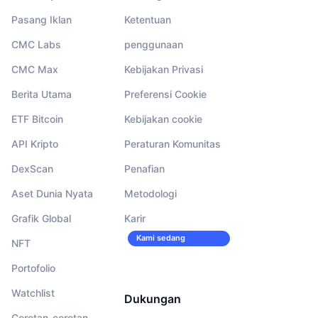
Pasang Iklan
Ketentuan
CMC Labs
penggunaan
CMC Max
Kebijakan Privasi
Berita Utama
Preferensi Cookie
ETF Bitcoin
Kebijakan cookie
API Kripto
Peraturan Komunitas
DexScan
Penafian
Aset Dunia Nyata
Metodologi
Grafik Global
Karir
Kami sedang
NFT
merekrut!
Portofolio
Watchlist
Dukungan
Coretan-coretan