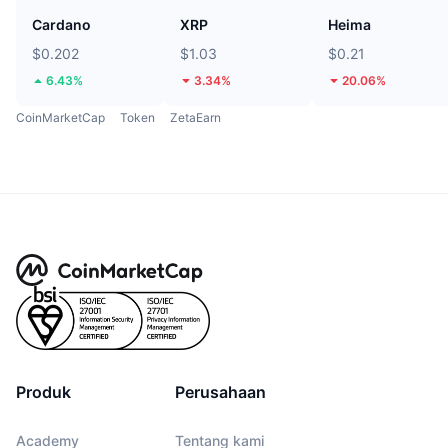
Cardano
XRP
Heima
$0.202
$1.03
$0.21
6.43%
3.34%
20.06%
CoinMarketCap
Token
ZetaEarn
Produk
Perusahaan
Academy
Tentang kami