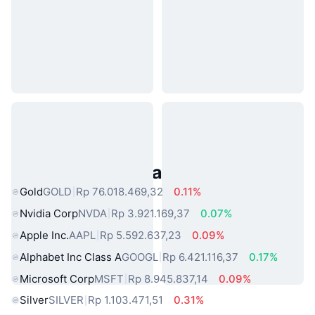
Aset Dunia Nyata Populer
Gold
GOLD
Rp 76.018.469,32
0.11%
Nvidia Corp
NVDA
Rp 3.921.169,37
0.07%
Apple Inc.
AAPL
Rp 5.592.637,23
0.09%
Alphabet Inc Class A
GOOGL
Rp 6.421.116,37
0.17%
Microsoft Corp
MSFT
Rp 8.945.837,14
0.09%
Silver
SILVER
Rp 1.103.471,51
0.31%