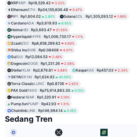
XRP
XRP
Rp18,529.42
3.22%
Ethereum
ETH
Rp34,155,606.48
0.47%
Pi
PI
Rp1,604.02
Solana
SOL
Rp1,305,093.12
2.85%
1.99%
Cardano
ADA
Rp3,619.93
6.65%
Heima
HEI
Rp3,693.47
21.55%
Hyperliquid
HYPE
Rp1,006,730.17
1.11%
Zcash
ZEC
Rp8,858,289.62
4.60%
Shiba Inu
SHIB
Rp0.08408
4.07%
Sui
SUI
Rp12,084.53
2.48%
Dogecoin
DOGE
Rp1,231.26
2.09%
Stellar
XLM
Rp2,879.81
Kaspa
KAS
Rp457.03
3.88%
2.34%
SKYAI
SKYAI
Rp1,624.92
40.59%
Terra Classic
LUNC
Rp0.8726
2.62%
PAX Gold
PAXG
Rp75,914,883.30
0.15%
Hedera
HBAR
Rp1,220.91
2.14%
Pump.fun
PUMP
Rp42.93
1.31%
Chainlink
LINK
Rp146,984.14
0.16%
Sedang Tren