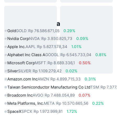
Aset Dunia Nyata Populer
Gold
GOLD
Rp 76.586.671,05
0.29%
Nvidia Corp
NVDA
Rp 3.930.825,73
0.09%
Apple Inc.
AAPL
Rp 5.627.578,34
1.01%
Alphabet Inc Class A
GOOGL
Rp 6.545.733,04
0.81%
Microsoft Corp
MSFT
Rp 8.689.336,1
0.50%
Silver
SILVER
Rp 1.109.279,42
0.02%
Amazon.com Inc
AMZN
Rp 4.899.715,33
0.31%
Taiwan Semiconductor Manufacturing Co Ltd
TSM
Rp 7.377
Broadcom Inc
AVGO
Rp 7.488.054,89
0.07%
Meta Platforms, Inc.
META
Rp 10.570.665,56
0.22%
SpaceX
SPCX
Rp 1.972.999,81
1.72%