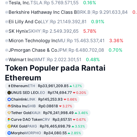
Tesla, Inc.
TSLA
Rp 5.769.571,55
0.16%
Berkshire Hathaway Inc Class B
BRK.B
Rp 9.291.633,84
0
Eli Lilly And Co
LLY
Rp 21.149.392,81
0.91%
SK Hynix
SKHY
Rp 2.549.392,65
5.78%
Micron Technology Inc
MU
Rp 15.463.537,41
3.36%
JPmorgan Chase & Co
JPM
Rp 6.480.702,08
0.70%
Walmart Inc
WMT
Rp 2.022.301,51
0.48%
Token Populer pada Rantai
Ethereum
Ethereum
ETH
Rp33,961,209.85
1.27%
UNUS SED LEO
LEO
Rp174,694.77
0.20%
Chainlink
LINK
Rp145,253.93
0.66%
Shiba Inu
SHIB
Rp0.08618
3.27%
Tether Gold
XAUt
Rp76,241,998.49
3.46%
Curve DAO Token
CRV
Rp3,657.51
0.67%
PAX Gold
PAXG
Rp76,465,698.79
3.53%
Morpho
MORPHO
Rp34,080.55
2.85%