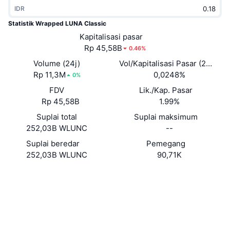
Sedang Tren
IDR
ETF Kripto
Belajar
CMC MCP
Statistik Wrapped LUNA Classic
Baru
ETF Bitcoin
Kapitalisasi pasar
x402
Berita
Rp 45,58B
0.46%
Kripto
ETF Ethereum
Volume (24j)
Vol/Kapitalisasi Pasar (24J)
Academy
Rp 11,3M
0,0248%
0%
Politik
Analisis teknikal
FDV
Lik./Kap. Pasar
Riset
Rp 45,58B
1.99%
Olahraga
RSI
Video
Suplai total
Suplai maksimum
252,03B WLUNC
--
Keuangan
MACD
Glosarium
Suplai beredar
Pemegang
252,03B WLUNC
90,71K
Teknologi
Derivatif
Kampanye
Situs web
Website
Whitepaper
Medsos
NFT
Ikhtisar
Airdrop
0xd287...c91ea9
Kontrak
Statistik NFT Keseluruhan
Likuidasi
Hadiah Berlian
3.4
Peringkat (CertiK)