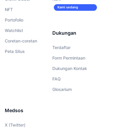
Kami sedang
NFT
merekrut!
Portofolio
Watchlist
Dukungan
Coretan-coretan
Terdaftar
Peta Situs
Form Permintaan
Dukungan Kontak
FAQ
Glosarium
Medsos
X (Twitter)