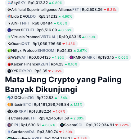
Sky
SKY
Rp1,012.32
0.89%
Artificial Superintelligence Alliance
FET
Rp2,503.06
5.31%
Lido DAO
LDO
Rp5,312.12
4.90%
AINFT
NFT
Rp0.00484
0.65%
ether.fi
ETHFI
Rp6,516.09
0.56%
Virtuals Protocol
VIRTUAL
Rp10,083.15
0.59%
Quant
QNT
Rp1,069,796.69
1.43%
Niftyx Protocol
SHROOM
Rp34.83
2.67%
Wat
WAT
Rp0.004125
RMRK
RMRK
Rp193.15
1.95%
0.05%
Kaizen Finance
KZEN
Rp4.23
0.16%
XYRO
XYRO
Rp3.35
2.95%
Mata Uang Crypto yang Paling
Banyak Dikunjungi
ZIGChain
ZIG
Rp722.83
1.54%
Bitcoin
BTC
Rp1,161,298,766.84
1.13%
XRP
XRP
Rp18,882.24
1.07%
Ethereum
ETH
Rp34,245,481.59
2.30%
Pi
PI
Rp1,630.61
Solana
SOL
Rp1,322,934.91
6.07%
0.22%
Cardano
ADA
Rp3,380.74
2.59%
Hyperliquid
HYPE
Rp1,004,254.34
2.44%