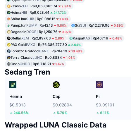
Zcash
ZEC
Rp9,050,865.74
2.24%
Heima
HEI
Rp9,028.44
247.73%
Shiba Inu
SHIB
Rp0.08615
1.49%
Pump.fun
PUMP
Rp42.13
Sui
SUI
Rp12,279.96
5.80%
0.89%
Dogecoin
DOGE
Rp1,250.76
0.02%
Stellar
XLM
Rp2,897.63
Kaspa
KAS
Rp467.16
2.89%
0.48%
PAX Gold
PAXG
Rp76,386,777.30
2.64%
Lorenzo Protocol
BANK
Rp784.19
10.48%
Terra Classic
LUNC
Rp0.8884
1.05%
Ondo
ONDO
Rp6,718.21
1.47%
Sedang Tren
Heima
Cap
Pi
$0.5013
$0.02894
$0.09101
246.56%
5.79%
6.11%
Wrapped LUNA Classic Data