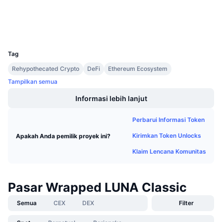
Penjualan Mendatang
Penyelidik
etherscan.io
Tingkat Pendanaan
Belajar & Dapatkan
Dompet-dompet
UCID
11178
Kalender
Tag
Rehypothecated Crypto
DeFi
Ethereum Ecosystem
Kalender ICO
Tampilkan semua
Kalender Event
Informasi lebih lanjut
Perbarui Informasi Token
Kirimkan Token Unlocks
Apakah Anda pemilik proyek ini?
Klaim Lencana Komunitas
Pasar Wrapped LUNA Classic
Semua
CEX
DEX
Filter