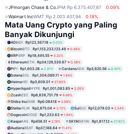
JPmorgan Chase & Co
JPM
Rp 6.375.407,87
0.09%
Walmart Inc
WMT
Rp 2.003.407,94
0.18%
Mata Uang Crypto yang Paling
Banyak Dikunjungi
ADI
ADI
Rp123,367.18
0.03%
Bitcoin
BTC
Rp1,153,233,123.49
0.46%
XRP
XRP
Rp18,495.55
3.32%
Ethereum
ETH
Rp34,129,539.67
0.38%
Pi
PI
Rp1,603.28
Cardano
ADA
Rp3,620.56
2.81%
6.40%
Solana
SOL
Rp1,304,089.11
1.94%
Heima
HEI
Rp3,609.01
27.85%
Hyperliquid
HYPE
Rp1,001,083.85
2.05%
Zcash
ZEC
Rp8,839,751.79
4.66%
Shiba Inu
SHIB
Rp0.08418
3.98%
Stellar
XLM
Rp2,875.04
Sui
SUI
Rp12,079.03
3.72%
2.54%
Dogecoin
DOGE
Rp1,233.63
1.94%
Kaspa
KAS
Rp456.51
SKYAI
SKYAI
Rp1,817.12
2.19%
57.82%
Audiera
BEAT
Rp37,188.84
11.41%