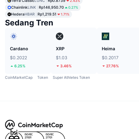
Terra Classic
LUNC
Rp0.8739
2.43%
Chainlink
LINK
Rp146,950.70
0.27%
Hedera
HBAR
Rp1,219.51
1.71%
Sedang Tren
Cardano
XRP
Heima
$0.2022
$1.03
$0.2017
6.25%
3.46%
27.76%
CoinMarketCap
Token
Super Athletes Token