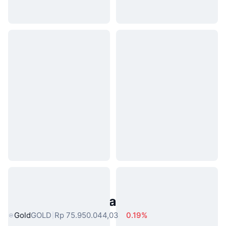
Aset Dunia Nyata Populer
Gold
GOLD
Rp 75.950.044,03
0.19%