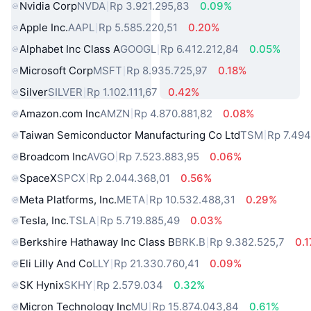
Nvidia Corp
NVDA
Rp 3.921.295,83
0.09%
Apple Inc.
AAPL
Rp 5.585.220,51
0.20%
Alphabet Inc Class A
GOOGL
Rp 6.412.212,84
0.05%
Microsoft Corp
MSFT
Rp 8.935.725,97
0.18%
Silver
SILVER
Rp 1.102.111,67
0.42%
Amazon.com Inc
AMZN
Rp 4.870.881,82
0.08%
Taiwan Semiconductor Manufacturing Co Ltd
TSM
Rp 7.494
Broadcom Inc
AVGO
Rp 7.523.883,95
0.06%
SpaceX
SPCX
Rp 2.044.368,01
0.56%
Meta Platforms, Inc.
META
Rp 10.532.488,31
0.29%
Tesla, Inc.
TSLA
Rp 5.719.885,49
0.03%
Berkshire Hathaway Inc Class B
BRK.B
Rp 9.382.525,7
0.
Eli Lilly And Co
LLY
Rp 21.330.760,41
0.09%
SK Hynix
SKHY
Rp 2.579.034
0.32%
Micron Technology Inc
MU
Rp 15.874.043,84
0.61%