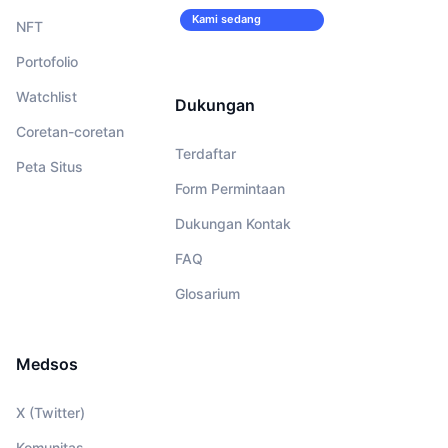
Kami sedang
NFT
merekrut!
Portofolio
Watchlist
Dukungan
Coretan-coretan
Terdaftar
Peta Situs
Form Permintaan
Dukungan Kontak
FAQ
Glosarium
Medsos
X (Twitter)
Komunitas