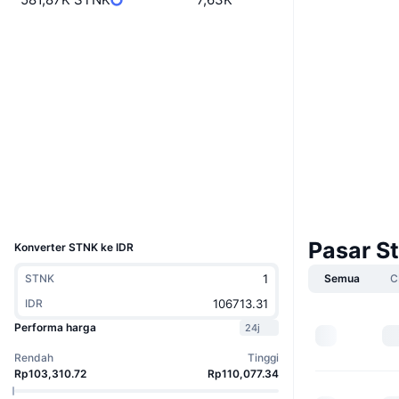
Boost
Situs web
Website
Whitepaper
Medsos
Kontrak
43VWkd...gSH7We
solscan.io
Penyelidik
Dompet-dompet
UCID
10332
Pasar S
Konverter STNK ke IDR
STNK
Semua
C
IDR
Performa harga
24j
Rendah
Tinggi
Rp103,310.72
Rp110,077.34