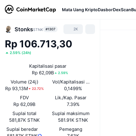
Mata Uang Kripto
Dasbor
DexScan
Bu
Stonks
2K
#1307
STNK
Rp 106.713,30
2.59%
(
24h
)
Kapitalisasi pasar
Rp 62,09B
2.59%
Volume (24j)
Vol/Kapitalisasi Pasar (24J)
Rp 93,13M
0,1499%
22.72%
FDV
Lik./Kap. Pasar
Rp 62,09B
7.39%
Suplai total
Suplai maksimum
581,87K STNK
581.91K STNK
Suplai beredar
Pemegang
581,87K STNK
7,63K