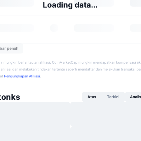
Loading data...
ebar penuh
ini mungkin berisi tautan afiliasi. CoinMarketCap mungkin mendapatkan kompensasi ji
afiliasi dan melakukan tindakan tertentu seperti mendaftar dan melakukan transaksi pad
hat
Pengungkapan Afiliasi
.
Stonks
Atas
Terkini
Anali