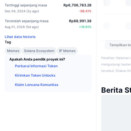
Tertinggi sepanjang masa
Rp6,706,783.28
Dec 04, 2024
(
2y ago
)
-98.41
%
Terendah sepanjang masa
Rp88,991.38
Aug 01, 2026
(
5d ago
)
+
19.91
%
Lihat data historis
Tag
Tampilkan l
Memes
Solana Ecosystem
IP Memes
Penafian: Halaman 
Apakah Anda pemilik proyek ini?
mengunjungi tautan 
Perbarui Informasi Token
tersebut. Silakan li
Kirimkan Token Unlocks
Klaim Lencana Komunitas
Berita 