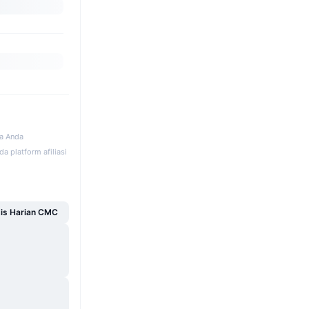
ka Anda
a platform afiliasi
sis Harian CMC