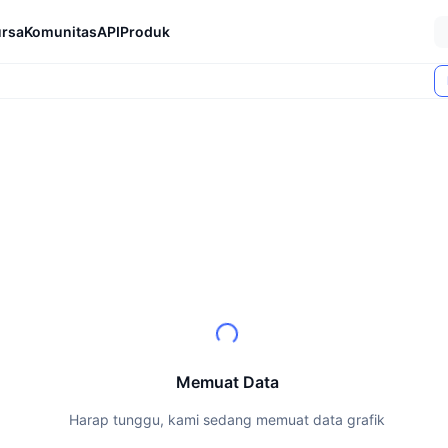
rsa
Komunitas
API
Produk
Memuat Data
Harap tunggu, kami sedang memuat data grafik