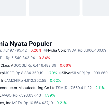
nia Nyata Populer
p 76.197.795,42
0.26%
Nvidia Corp
NVDA
Rp 3.906.400,69
PL
Rp 5.549.843,94
0.34%
 Class A
GOOGL
Rp 6.446.482,39
0.66%
orp
MSFT
Rp 8.884.359,19
1.79%
Silver
SILVER
Rp 1.099.660
 Inc
AMZN
Rp 4.912.352,55
0.62%
conductor Manufacturing Co Ltd
TSM
Rp 7.569.411,22
2.11%
c
AVGO
Rp 7.593.637,43
1.39%
ms, Inc.
META
Rp 10.564.437,19
0.21%