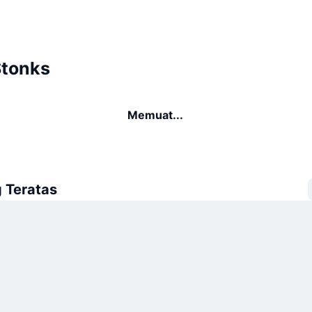
Stonks
Memuat...
 Teratas