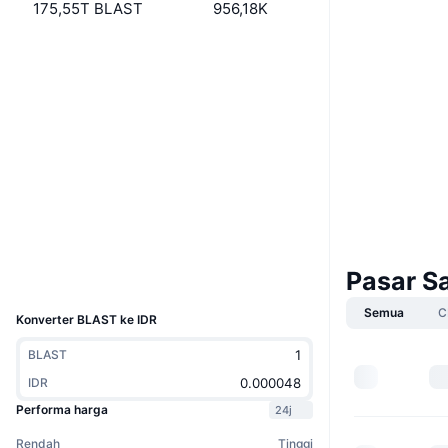
175,55T BLAST
956,18K
Situs web
Website
Whitepaper
Medsos
0x614D...2d2Eda
Kontrak
3.5
Peringkat (CertiK)
etherscan.io
Penyelidik
Dompet-dompet
Pasar S
UCID
9967
Semua
C
Konverter BLAST ke IDR
BLAST
IDR
Performa harga
24j
Rendah
Tinggi