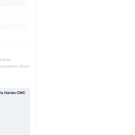
ka Anda
a platform afiliasi
sis Harian CMC