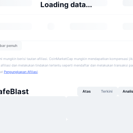
Loading data...
ebar penuh
ini mungkin berisi tautan afiliasi. CoinMarketCap mungkin mendapatkan kompensasi ji
afiliasi dan melakukan tindakan tertentu seperti mendaftar dan melakukan transaksi pad
hat
Pengungkapan Afiliasi
.
afeBlast
Atas
Terkini
Anali