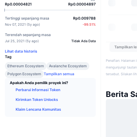
Rp0.00004821
Rp0.00004897
Tertinggi sepanjang masa
Rp0.009788
Nov 07, 2021
(
5y ago
)
-99.51
%
Terendah sepanjang masa
Jul 25, 2021
(
5y ago
)
Tidak Ada Data
Tampilkan l
Lihat data historis
Tag
Penafian: Halaman 
Ethereum Ecosystem
Avalanche Ecosystem
mengunjungi tautan 
Polygon Ecosystem
Tampilkan semua
tersebut. Silakan li
Apakah Anda pemilik proyek ini?
Perbarui Informasi Token
Berita S
Kirimkan Token Unlocks
Klaim Lencana Komunitas