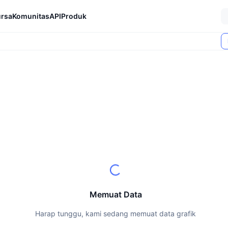
rsa
Komunitas
API
Produk
Memuat Data
Harap tunggu, kami sedang memuat data grafik