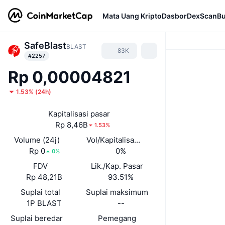
Mata Uang Kripto
Dasbor
DexScan
Bu
SafeBlast
BLAST
83K
#2257
Rp 0,00004821
1.53%
(
24h
)
Kapitalisasi pasar
Rp 8,46B
1.53%
Volume (24j)
Vol/Kapitalisasi Pasar (24J)
Rp 0
0%
0%
FDV
Lik./Kap. Pasar
Rp 48,21B
93.51%
Suplai total
Suplai maksimum
1P BLAST
--
Suplai beredar
Pemegang