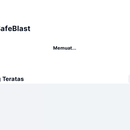
SafeBlast
Memuat...
 Teratas