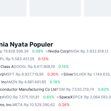
nia Nyata Populer
p 76.828.599,36
0.08%
Nvidia Corp
NVDA
Rp 3.932.818,12
PL
Rp 5.583.451,05
0.13%
 Class A
GOOGL
Rp 6.411.908,19
0.15%
orp
MSFT
Rp 8.927.719,95
0.20%
Silver
SILVER
Rp 1.144.635
 Inc
AMZN
Rp 4.881.461,85
0.19%
conductor Manufacturing Co Ltd
TSM
Rp 7.530.219,74
0.62%
c
AVGO
Rp 7.575.101,81
0.65%
SpaceX
SPCX
Rp 2.064.593,
ms, Inc.
META
Rp 10.529.390,62
0.26%