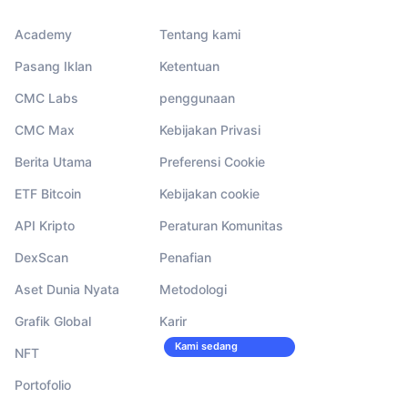
Academy
Tentang kami
Pasang Iklan
Ketentuan
CMC Labs
penggunaan
CMC Max
Kebijakan Privasi
Berita Utama
Preferensi Cookie
ETF Bitcoin
Kebijakan cookie
API Kripto
Peraturan Komunitas
DexScan
Penafian
Aset Dunia Nyata
Metodologi
Grafik Global
Karir
Kami sedang
NFT
merekrut!
Portofolio