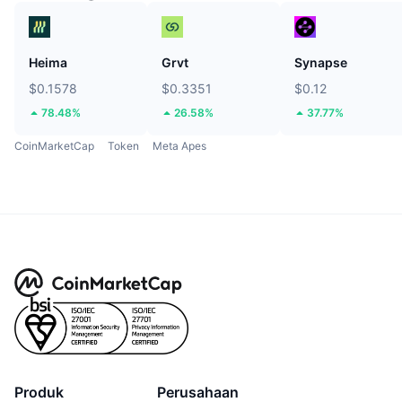
Heima
Grvt
Synapse
$0.1578
$0.3351
$0.12
78.48%
26.58%
37.77%
CoinMarketCap
Token
Meta Apes
Produk
Perusahaan