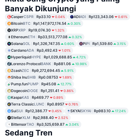
Banyak Dikunjungi
Casper
CSPR
Rp33.10
ADI
ADI
Rp123,343.06
0.04%
0.61%
Bitcoin
BTC
Rp1,147,972,174.54
0.30%
XRP
XRP
Rp19,074.30
1.32%
Ethereum
ETH
Rp33,513,777.08
0.32%
Solana
SOL
Rp1,326,747.35
Pi
PI
Rp1,539.60
0.60%
3.15%
Cardano
ADA
Rp3,492.43
1.01%
Hyperliquid
HYPE
Rp1,029,688.85
4.72%
Lorenzo Protocol
BANK
Rp881.06
10.98%
Zcash
ZEC
Rp9,272,694.45
5.91%
Shiba Inu
SHIB
Rp0.08753
1.69%
Pump.fun
PUMP
Rp45.08
12.77%
Dogecoin
DOGE
Rp1,251.41
0.86%
Kaspa
KAS
Rp469.77
0.89%
Terra Classic
LUNC
Rp0.8957
0.76%
Sui
SUI
Rp12,386.77
SKYAI
SKYAI
Rp983.10
0.45%
17.24%
Stellar
XLM
Rp2,988.40
2.52%
Bittensor
TAO
Rp3,525,659.87
3.04%
Sedang Tren