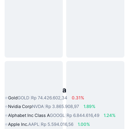
Aset Dunia Nyata Populer
Gold
GOLD
Rp 74.426.602,34
0.31%
Nvidia Corp
NVDA
Rp 3.865.908,97
1.89%
Alphabet Inc Class A
GOOGL
Rp 6.844.616,49
1.24%
Apple Inc.
AAPL
Rp 5.594.016,56
1.00%