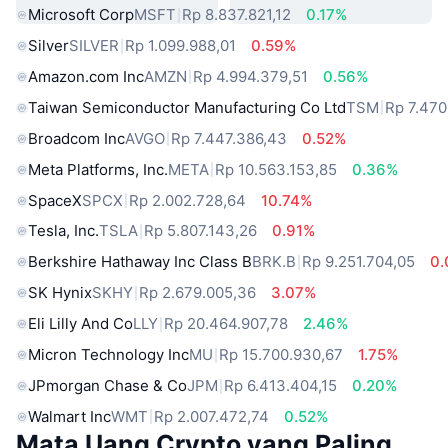
Microsoft Corp
MSFT
Rp 8.837.821,12
0.17%
Silver
SILVER
Rp 1.099.988,01
0.59%
Amazon.com Inc
AMZN
Rp 4.994.379,51
0.56%
Taiwan Semiconductor Manufacturing Co Ltd
TSM
Rp 7.470
Broadcom Inc
AVGO
Rp 7.447.386,43
0.52%
Meta Platforms, Inc.
META
Rp 10.563.153,85
0.36%
SpaceX
SPCX
Rp 2.002.728,64
10.74%
Tesla, Inc.
TSLA
Rp 5.807.143,26
0.91%
Berkshire Hathaway Inc Class B
BRK.B
Rp 9.251.704,05
0
SK Hynix
SKHY
Rp 2.679.005,36
3.07%
Eli Lilly And Co
LLY
Rp 20.464.907,78
2.46%
Micron Technology Inc
MU
Rp 15.700.930,67
1.75%
JPmorgan Chase & Co
JPM
Rp 6.413.404,15
0.20%
Walmart Inc
WMT
Rp 2.007.472,74
0.52%
Mata Uang Crypto yang Paling