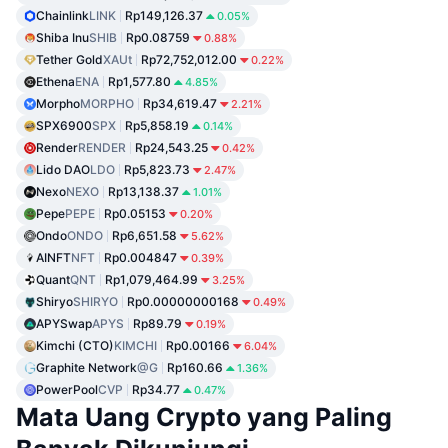
Chainlink
LINK
Rp149,126.37
0.05%
Shiba Inu
SHIB
Rp0.08759
0.88%
Tether Gold
XAUt
Rp72,752,012.00
0.22%
Ethena
ENA
Rp1,577.80
4.85%
Morpho
MORPHO
Rp34,619.47
2.21%
SPX6900
SPX
Rp5,858.19
0.14%
Render
RENDER
Rp24,543.25
0.42%
Lido DAO
LDO
Rp5,823.73
2.47%
Nexo
NEXO
Rp13,138.37
1.01%
Pepe
PEPE
Rp0.05153
0.20%
Ondo
ONDO
Rp6,651.58
5.62%
AINFT
NFT
Rp0.004847
0.39%
Quant
QNT
Rp1,079,464.99
3.25%
Shiryo
SHIRYO
Rp0.00000000168
0.49%
APYSwap
APYS
Rp89.79
0.19%
Kimchi (CTO)
KIMCHI
Rp0.00166
6.04%
Graphite Network
@G
Rp160.66
1.36%
PowerPool
CVP
Rp34.77
0.47%
Mata Uang Crypto yang Paling