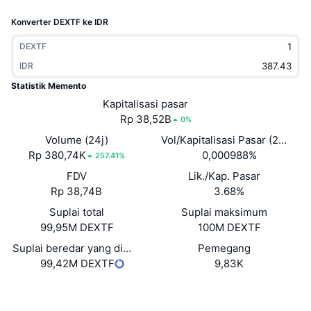
Sedang Tren
ETF Kripto
Konverter DEXTF ke IDR
Belajar
CMC MCP
Baru
ETF Bitcoin
DEXTF
x402
Berita
IDR
Kripto
ETF Ethereum
Statistik Memento
Academy
Kapitalisasi pasar
Politik
Rp 38,52B
0%
Analisis teknikal
Riset
Volume (24j)
Vol/Kapitalisasi Pasar (24J)
Olahraga
Rp 380,74K
0,000988%
RSI
Video
257.41%
FDV
Lik./Kap. Pasar
Keuangan
MACD
Glosarium
Rp 38,74B
3.68%
Teknologi
Suplai total
Suplai maksimum
99,95M DEXTF
100M DEXTF
Derivatif
Kampanye
Suplai beredar yang dilaporkan sendiri
Pemegang
NFT
99,42M DEXTF
9,83K
Ikhtisar
Airdrop
Statistik NFT Keseluruhan
Situs web
Website
Likuidasi
Hadiah Berlian
Medsos