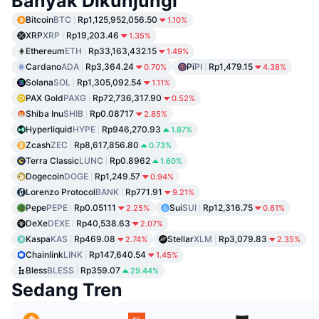
Banyak Dikunjungi
Bitcoin
BTC
Rp1,125,952,056.50
1.10%
XRP
XRP
Rp19,203.46
1.35%
Ethereum
ETH
Rp33,163,432.15
1.49%
Cardano
ADA
Rp3,364.24
Pi
PI
Rp1,479.15
0.70%
4.38%
Solana
SOL
Rp1,305,092.54
1.11%
PAX Gold
PAXG
Rp72,736,317.90
0.52%
Shiba Inu
SHIB
Rp0.08717
2.85%
Hyperliquid
HYPE
Rp946,270.93
1.87%
Zcash
ZEC
Rp8,617,856.80
0.73%
Terra Classic
LUNC
Rp0.8962
1.60%
Dogecoin
DOGE
Rp1,249.57
0.94%
Lorenzo Protocol
BANK
Rp771.91
9.21%
Pepe
PEPE
Rp0.05111
Sui
SUI
Rp12,316.75
2.25%
0.61%
DeXe
DEXE
Rp40,538.63
2.07%
Kaspa
KAS
Rp469.08
Stellar
XLM
Rp3,079.83
2.74%
2.35%
Chainlink
LINK
Rp147,640.54
1.45%
Bless
BLESS
Rp359.07
29.44%
Sedang Tren