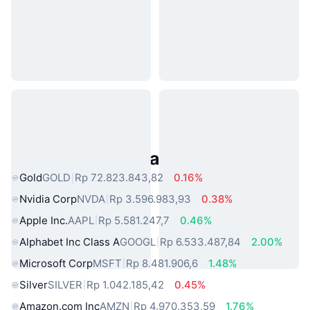
Aset Dunia Nyata Populer
Gold
GOLD
Rp 72.823.843,82
0.16%
Nvidia Corp
NVDA
Rp 3.596.983,93
0.38%
Apple Inc.
AAPL
Rp 5.581.247,7
0.46%
Alphabet Inc Class A
GOOGL
Rp 6.533.487,84
2.00%
Microsoft Corp
MSFT
Rp 8.481.906,6
1.48%
Silver
SILVER
Rp 1.042.185,42
0.45%
Amazon.com Inc
AMZN
Rp 4.970.353,59
1.76%