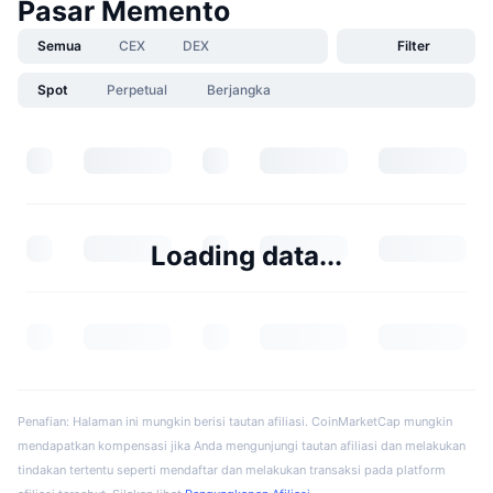
Pasar Memento
Semua
CEX
DEX
Filter
Spot
Perpetual
Berjangka
Loading data...
Penafian: Halaman ini mungkin berisi tautan afiliasi. CoinMarketCap mungkin
mendapatkan kompensasi jika Anda mengunjungi tautan afiliasi dan melakukan
tindakan tertentu seperti mendaftar dan melakukan transaksi pada platform