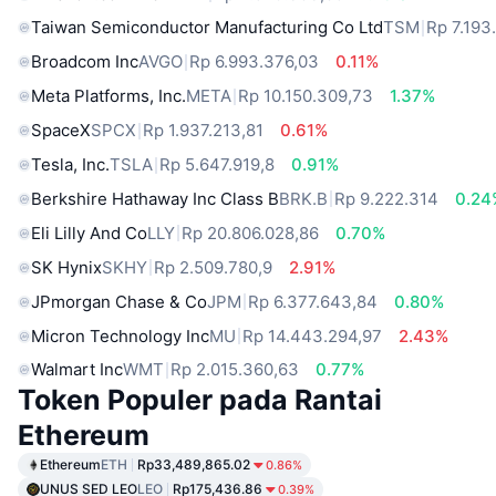
Taiwan Semiconductor Manufacturing Co Ltd
TSM
Rp 7.193
Broadcom Inc
AVGO
Rp 6.993.376,03
0.11%
Meta Platforms, Inc.
META
Rp 10.150.309,73
1.37%
SpaceX
SPCX
Rp 1.937.213,81
0.61%
Tesla, Inc.
TSLA
Rp 5.647.919,8
0.91%
Berkshire Hathaway Inc Class B
BRK.B
Rp 9.222.314
0.24
Eli Lilly And Co
LLY
Rp 20.806.028,86
0.70%
SK Hynix
SKHY
Rp 2.509.780,9
2.91%
JPmorgan Chase & Co
JPM
Rp 6.377.643,84
0.80%
Micron Technology Inc
MU
Rp 14.443.294,97
2.43%
Walmart Inc
WMT
Rp 2.015.360,63
0.77%
Token Populer pada Rantai
Ethereum
Ethereum
ETH
Rp33,489,865.02
0.86%
UNUS SED LEO
LEO
Rp175,436.86
0.39%