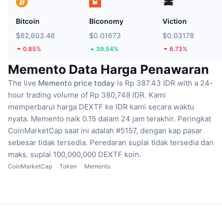
Bitcoin
Biconomy
Viction
$62,603.46
$0.01673
$0.03178
0.85%
39.54%
6.73%
Memento Data Harga Penawaran
The live
Memento price today
is Rp 387.43 IDR with a 24-
hour trading volume of Rp 380,748 IDR.
Kami
memperbarui harga DEXTF ke IDR kami secara waktu
nyata.
Memento naik 0.15 dalam 24 jam terakhir.
Peringkat
CoinMarketCap saat ini adalah #5157, dengan kap pasar
sebesar tidak tersedia.
Peredaran suplai tidak tersedia
dan
maks. suplai 100,000,000 DEXTF koin.
CoinMarketCap
Token
Memento