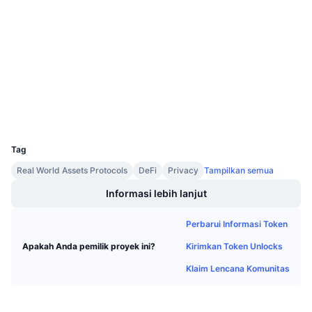
Penjualan Mendatang
0x5F64...A089f0
Tingkat Pendanaan
Belajar & Dapatkan
Kontrak
3.0
Peringkat (CertiK)
Kalender
etherscan.io
Penyelidik
Kalender ICO
Dompet-dompet
UCID
8691
Kalender Event
Tag
Real World Assets Protocols
DeFi
Privacy
Tampilkan semua
Informasi lebih lanjut
Perbarui Informasi Token
Kirimkan Token Unlocks
Apakah Anda pemilik proyek ini?
Klaim Lencana Komunitas