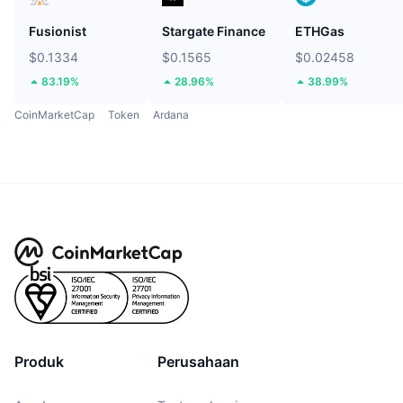
Fusionist
Stargate Finance
ETHGas
$0.1334
$0.1565
$0.02458
83.19%
28.96%
38.99%
CoinMarketCap
Token
Ardana
Produk
Perusahaan