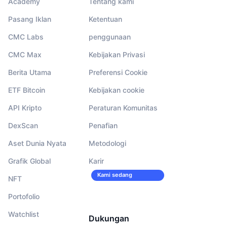
Academy
Tentang kami
Pasang Iklan
Ketentuan
CMC Labs
penggunaan
CMC Max
Kebijakan Privasi
Berita Utama
Preferensi Cookie
ETF Bitcoin
Kebijakan cookie
API Kripto
Peraturan Komunitas
DexScan
Penafian
Aset Dunia Nyata
Metodologi
Grafik Global
Karir
Kami sedang
NFT
merekrut!
Portofolio
Watchlist
Dukungan