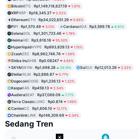
Bitcoin
BTC
Rp1,149,118,627.19
1.01%
XRP
XRP
Rp18,345.37
2.52%
Ethereum
ETH
Rp34,022,651.29
0.65%
Pi
PI
Rp1,570.49
Cardano
ADA
Rp3,599.78
3.13%
6.81%
Solana
SOL
Rp1,301,723.46
1.79%
Heima
HEI
Rp3,616.16
55.50%
Hyperliquid
HYPE
Rp993,829.13
1.15%
Zcash
ZEC
Rp8,962,746.76
1.58%
Shiba Inu
SHIB
Rp0.08247
4.65%
SKYAI
SKYAI
Rp1,698.28
Sui
SUI
Rp12,013.29
29.19%
2.22%
Stellar
XLM
Rp2,886.87
0.77%
Dogecoin
DOGE
Rp1,236.12
1.22%
Kaspa
KAS
Rp459.13
2.54%
Audiera
BEAT
Rp37,069.09
7.77%
Terra Classic
LUNC
Rp0.874
1.99%
Canton
CC
Rp1,606.10
12.17%
Chainlink
LINK
Rp146,209.69
0.34%
Sedang Tren