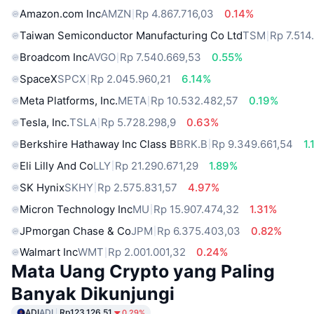
Amazon.com Inc
AMZN
Rp 4.867.716,03
0.14%
Taiwan Semiconductor Manufacturing Co Ltd
TSM
Rp 7.514
Broadcom Inc
AVGO
Rp 7.540.669,53
0.55%
SpaceX
SPCX
Rp 2.045.960,21
6.14%
Meta Platforms, Inc.
META
Rp 10.532.482,57
0.19%
Tesla, Inc.
TSLA
Rp 5.728.298,9
0.63%
Berkshire Hathaway Inc Class B
BRK.B
Rp 9.349.661,54
1.
Eli Lilly And Co
LLY
Rp 21.290.671,29
1.89%
SK Hynix
SKHY
Rp 2.575.831,57
4.97%
Micron Technology Inc
MU
Rp 15.907.474,32
1.31%
JPmorgan Chase & Co
JPM
Rp 6.375.403,03
0.82%
Walmart Inc
WMT
Rp 2.001.001,32
0.24%
Mata Uang Crypto yang Paling
Banyak Dikunjungi
ADI
ADI
Rp123,126.51
0.29%