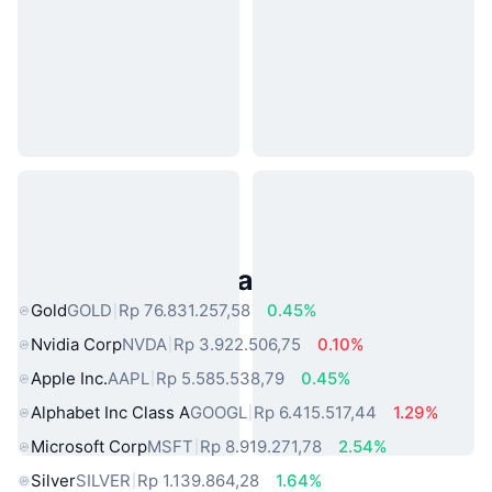
Aset Dunia Nyata Populer
Gold
GOLD
Rp 76.831.257,58
0.45%
Nvidia Corp
NVDA
Rp 3.922.506,75
0.10%
Apple Inc.
AAPL
Rp 5.585.538,79
0.45%
Alphabet Inc Class A
GOOGL
Rp 6.415.517,44
1.29%
Microsoft Corp
MSFT
Rp 8.919.271,78
2.54%
Silver
SILVER
Rp 1.139.864,28
1.64%