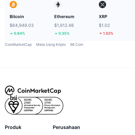
Bitcoin
Ethereum
XRP
$64,949.03
$1,912.48
$1.02
0.84%
0.35%
1.02%
CoinMarketCap
Mata Uang Kripto
66 Coin
Produk
Perusahaan