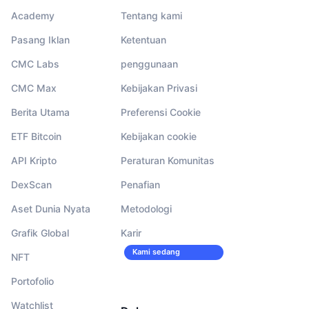
Academy
Tentang kami
Pasang Iklan
Ketentuan
CMC Labs
penggunaan
CMC Max
Kebijakan Privasi
Berita Utama
Preferensi Cookie
ETF Bitcoin
Kebijakan cookie
API Kripto
Peraturan Komunitas
DexScan
Penafian
Aset Dunia Nyata
Metodologi
Grafik Global
Karir
Kami sedang
NFT
merekrut!
Portofolio
Watchlist