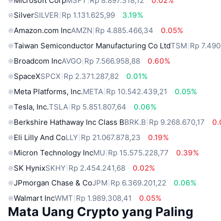
Microsoft Corp
MSFT
Rp 8.897.318,12
0.02%
Silver
SILVER
Rp 1.131.625,99
3.19%
Amazon.com Inc
AMZN
Rp 4.885.466,34
0.05%
Taiwan Semiconductor Manufacturing Co Ltd
TSM
Rp 7.490
Broadcom Inc
AVGO
Rp 7.566.958,88
0.60%
SpaceX
SPCX
Rp 2.371.287,82
0.01%
Meta Platforms, Inc.
META
Rp 10.542.439,21
0.05%
Tesla, Inc.
TSLA
Rp 5.851.807,64
0.06%
Berkshire Hathaway Inc Class B
BRK.B
Rp 9.268.670,17
0
Eli Lilly And Co
LLY
Rp 21.067.878,23
0.19%
Micron Technology Inc
MU
Rp 15.575.228,77
0.39%
SK Hynix
SKHY
Rp 2.454.241,68
0.02%
JPmorgan Chase & Co
JPM
Rp 6.369.201,22
0.06%
Walmart Inc
WMT
Rp 1.989.308,41
0.05%
Mata Uang Crypto yang Paling