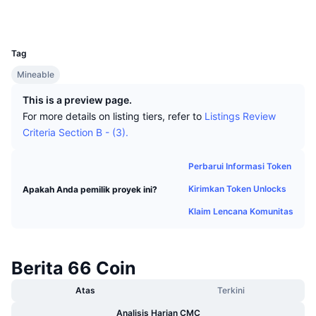
Trader Teratas
Artikel
Aliran Masuk/Keluar Bursa
DEX API
Konverter
Penyelidik
altexplorer.net
Papan Peringkat
Spot
UCID
156
Sentimen
Perusahaan
Buletin
Indikator
Sedang Tren
Derivatif
Tag
Harga
Mineable
CMC Launch
Yang akan datang
Indeks Ketakutan dan Keserakahan.
This is a preview page.
Sumber Daya
CMC Labs
Baru Ditambahkan
Indeks Altcoin Season
For more details on listing tiers, refer to
Listings Review
Criteria Section B - (3).
CMC Max
Kenaikan & Penurunan
Indikator Siklus Pasar
Dokumentasi
Perbarui Informasi Token
Berita Utama
Paling Sering Dikunjungi
Dominasi Bitcoin
Kirimkan Token Unlocks
Apakah Anda pemilik proyek ini?
FAQ
Bot Telegram
Klaim Lencana Komunitas
Sentimen komunitas
CoinMarketCap 20 Index
Integrasi AI
Pasang Iklan
Peringkat Rantai
CoinMarketCap 100 Index
Berita 66 Coin
Hub Agen CMC
Atas
Terkini
Pasar Prediksi
Aliran ETF
Widget Situs
Pasar Keterampilan
Analisis Harian CMC