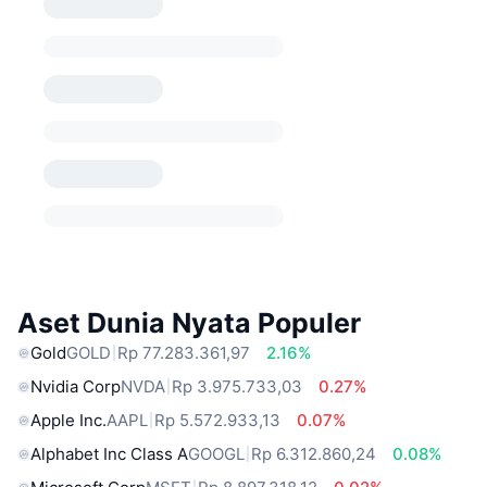
Aset Dunia Nyata Populer
Gold
GOLD
Rp 77.283.361,97
2.16%
Nvidia Corp
NVDA
Rp 3.975.733,03
0.27%
Apple Inc.
AAPL
Rp 5.572.933,13
0.07%
Alphabet Inc Class A
GOOGL
Rp 6.312.860,24
0.08%