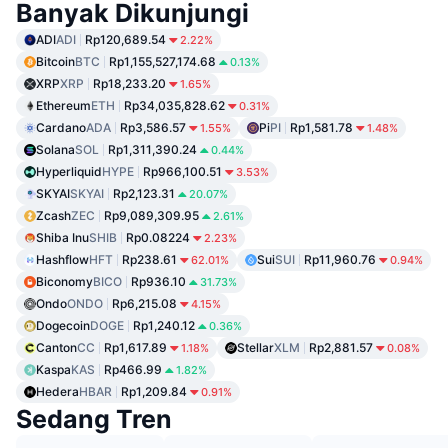
Banyak Dikunjungi
ADI
ADI
Rp120,689.54
2.22%
Bitcoin
BTC
Rp1,155,527,174.68
0.13%
XRP
XRP
Rp18,233.20
1.65%
Ethereum
ETH
Rp34,035,828.62
0.31%
Cardano
ADA
Rp3,586.57
Pi
PI
Rp1,581.78
1.55%
1.48%
Solana
SOL
Rp1,311,390.24
0.44%
Hyperliquid
HYPE
Rp966,100.51
3.53%
SKYAI
SKYAI
Rp2,123.31
20.07%
Zcash
ZEC
Rp9,089,309.95
2.61%
Shiba Inu
SHIB
Rp0.08224
2.23%
Hashflow
HFT
Rp238.61
Sui
SUI
Rp11,960.76
62.01%
0.94%
Biconomy
BICO
Rp936.10
31.73%
Ondo
ONDO
Rp6,215.08
4.15%
Dogecoin
DOGE
Rp1,240.12
0.36%
Canton
CC
Rp1,617.89
Stellar
XLM
Rp2,881.57
1.18%
0.08%
Kaspa
KAS
Rp466.99
1.82%
Hedera
HBAR
Rp1,209.84
0.91%
Sedang Tren