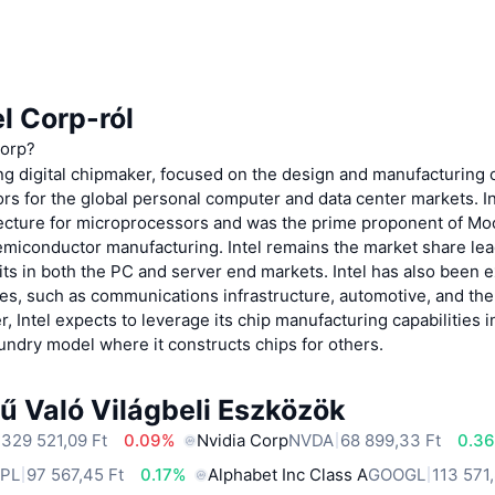
el Corp-ról
Corp?
ding digital chipmaker, focused on the design and manufacturing 
s for the global personal computer and data center markets. I
tecture for microprocessors and was the prime proponent of Moo
miconductor manufacturing. Intel remains the market share lead
ts in both the PC and server end markets. Intel has also been 
s, such as communications infrastructure, automotive, and the 
r, Intel expects to leverage its chip manufacturing capabilities i
ndry model where it constructs chips for others.
ű Való Világbeli Eszközök
 329 521,09 Ft
0.09%
Nvidia Corp
NVDA
68 899,33 Ft
0.3
PL
97 567,45 Ft
0.17%
Alphabet Inc Class A
GOOGL
113 571,