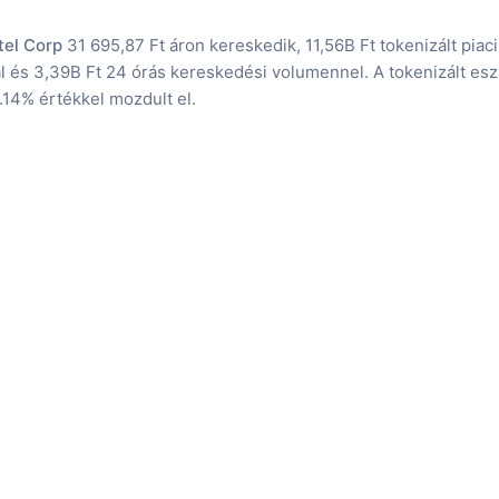
tel Corp
31 695,87 Ft áron kereskedik, 11,56B Ft tokenizált piaci
al és 3,39B Ft 24 órás kereskedési volumennel. A tokenizált esz
.14% értékkel mozdult el.