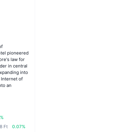
of
ntel pioneered
re's law for
er in central
expanding into
Internet of
nto an
6%
8 Ft
0.07%