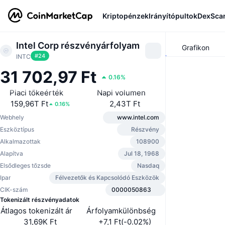
Kriptopénzek
Irányítópultok
DexSca
Intel Corp részvényárfolyam
Grafikon
#
24
INTC
31 702,97 Ft
0.16%
Piaci tőkeérték
Napi volumen
159,96T Ft
2,43T Ft
0.16%
Webhely
www.intel.com
Eszköztípus
Részvény
Alkalmazottak
108900
Alapítva
Jul 18, 1968
Elsődleges tőzsde
Nasdaq
Ipar
Félvezetők és Kapcsolódó Eszközök
CIK-szám
0000050863
Tokenizált részvényadatok
Átlagos tokenizált ár
Árfolyamkülönbség
31,69K Ft
+7,1 Ft(-0.02%)