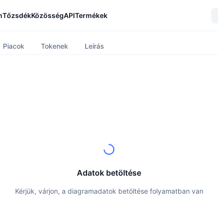
n
Tőzsdék
Közösség
API
Termékek
Piacok
Tokenek
Leírás
Adatok betöltése
Kérjük, várjon, a diagramadatok betöltése folyamatban van