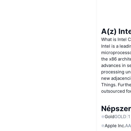
A(z) Int
What is Intel 
Intel is a lea
microprocessor
the x86 archi
advances in se
processing uni
new adjacencie
Things. Furthe
outsourced fou
Népszer
Gold
GOLD
1
Apple Inc.
AA