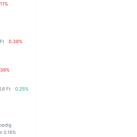
.11%
Ft
0.38%
.38%
,6 Ft
0.25%
 pedig
án 0.16%