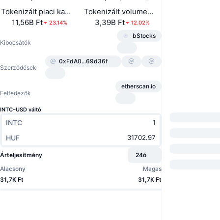
Tokenizált piaci kapitalizáció
Tokenizált volumen (24 óra)
11,56B Ft
3,39B Ft
23.14%
12.02%
bStocks
Kibocsátók
0xFdA0...69d36f
Szerződések
etherscan.io
Felfedezők
INTC–USD váltó
INTC
HUF
Árteljesítmény
24ó
Alacsony
Magas
31,7K Ft
31,7K Ft