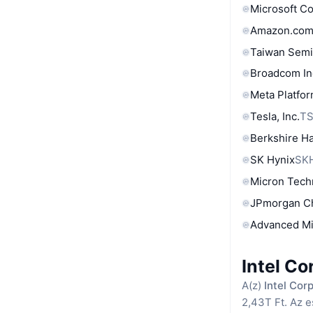
Microsoft C
Amazon.com
Taiwan Semi
Broadcom In
Meta Platfor
Tesla, Inc.
T
Berkshire Ha
SK Hynix
SK
Micron Tech
JPmorgan C
Advanced Mi
Intel Co
A(z)
Intel Cor
2,43T Ft. Az e