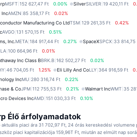
orp
MSFT
152 627,47 Ft
0.00%
Silver
SILVER
19 420,11 Ft
0
 Inc
AMZN
85 358,17 Ft
0.02%
conductor Manufacturing Co Ltd
TSM
129 261,35 Ft
0.42%
c
AVGO
131 570,15 Ft
0.51%
ms, Inc.
META
184 917,44 Ft
0.27%
SpaceX
SPCX
33 814,75 
SLA
100 664,96 Ft
0.01%
thaway Inc Class B
BRK.B
162 502,27 Ft
0.02%
HY
46 704,05 Ft
1.25%
Eli Lilly And Co
LLY
364 916,59 Ft
0
nology Inc
MU
280 316,74 Ft
0.22%
hase & Co
JPM
112 755,53 Ft
0.21%
Walmart Inc
WMT
35 281
cro Devices Inc
AMD
151 030,33 Ft
0.10%
rp Élő árfolyamadatok
p
aktuális piaci ára 31 702,97 Ft, 24 órás kereskedési volumene
szköz piaci kapitalizációja 159,96T Ft, miután az elmúlt nap sor