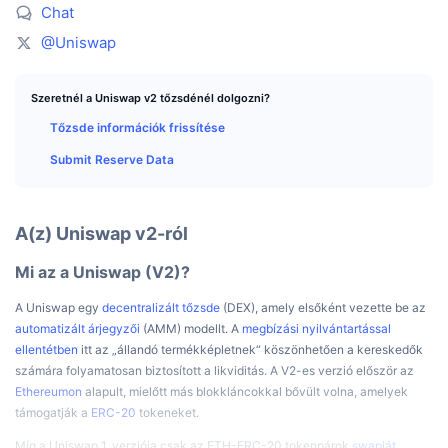
Legjobb kereskedők
Cikkek
Tőzsdei beáramlások/kiáramlások
DEX API
Váltó
Chat
Ranglisták
Azonnali
@Uniswap
Hangulat
Vállalat
Hírlevél
Indikátorok
Felkapott
Származékos termékek
Szeretnél a Uniswap v2 tőzsdénél dolgozni?
Árazás
CMC Launch
Közelgő
Félelem és kapzsiság index
Tőzsde információk frissítése
Források
CMC Labs
Submit Reserve Data
Nemrég hozzáadott
Altcoin szezon index
CMC Max
Nyertesek és vesztesek
Piaciciklus-indikátorok
Dokumentáció
A(z) Uniswap v2-ról
Legfontosabb hírek
Leglátogatottabb
Bitcoin dominancia
Mi az a Uniswap (V2)?
GYIK
Telegram Bot
Közösségi hangulat
CoinMarketCap 20 index
A Uniswap egy
decentralizált tőzsde
(DEX), amely elsőként vezette be az
automatizált árjegyzői
(AMM) modellt. A
megbízási nyilvántartással
AI integrációk
Hirdetés
ellentétben
itt az „állandó termékképletnek“ köszönhetően a kereskedők
Láncrangsor
CoinMarketCap 100 index
számára folyamatosan biztosított a likviditás. A V2-es verzió először az
CMC Ügynöki Központ
Ethereumon
alapult, mielőtt más blokkláncokkal bővült volna, amelyek
támogatják a
ERC-20
tokeneket.
Jóslási piacok
ETF-áramlások
Oldal widgetek
Készségek piactere
Míg a Uniswap 1. verziója csak az ETH-ERC-20 tokenpárok
swapját