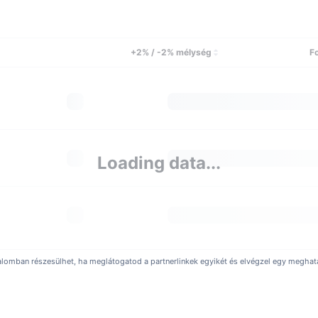
hihara a Dél-Kaliforniai Egyetemen tanult. A karrierjét a Microsoftná
ser volt a Blackberrynél. A Bittrex alapítása előtt biztonságtechni
Kawach az Amazon biztonsági főmérnökeként dolgozott, ahol a bizto
+2% / -2% mélység
F
ztési igazgatójaként is dolgozott a Qualysnél, illetve tíz éven kereszt
r kezdte meg működését a Bittrex?
ekt 2012-ben jött létre és 2014 februárjában kezdte meg működését
található a Bittrex székhelye?
Loading data...
esült Államokbeli tőzsde székhelye Seattle-ben található.
ttrex által korlátozott országok
rex az egész világon elérhető a kereskedők és befektetők számára, kiv
okon kívül a platform szolgáltatásai nem mindegyik amerikai államb
alomban részesülhet, ha meglátogatod a partnerlinkek egyikét és elvégzel egy meghatár
en coinokat támogat a Bittrex?