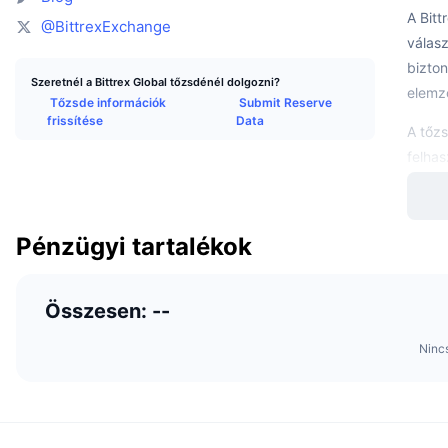
A Bitt
@BittrexExchange
válasz
bizton
Szeretnél a Bittrex Global tőzsdénél dolgozni?
elemző
Tőzsde információk
Submit Reserve
frissítése
Data
A tőzs
felhas
vásáro
A tőzs
Pénzügyi tartalékok
kezdő
Kik a
Összesen: --
A Bitt
Ninc
A Rich
karrie
Inform