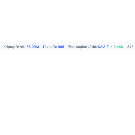
Kriptopénzek
:
56.09M
Tőzsdék
:
966
Piaci kapitalizáció
:
$2.21T
0.44%
24ó 