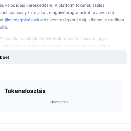
 és valós idejű kereskedésre. A platform tokenek széles
mazást, alacsony fix díjakat, meghívóprogramokat, piacvezető
at (
limitmegbízásokkal
és veszteségkorláttal), kifinomult grafikon
mára.
022-ben
fiat
valutákkal bővítették a tőzsde kínálatát, így a
álók jelenleg dollárral és euróval tudnak digitális coinokat
bbet
sználók se maradjanak hátra, ezért oktató tartalmat hoztak létre
Tokenelosztás
k alapították.
Nincs adat
 Ezután az Amazonnál helyezkedett el, ahol 12 évig építette a
övetően Lai hét évig dolgozott az Amazonnál az
nsági központot. Jelenleg Lai a Bittrex igazgatója.