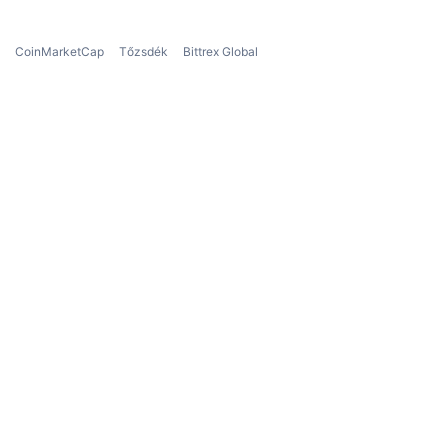
A Bitt
kínála
USDT,
CoinMarketCap
Tőzsdék
Bittrex Global
Mekk
A tőzs
más t
Lehe
A Bitt