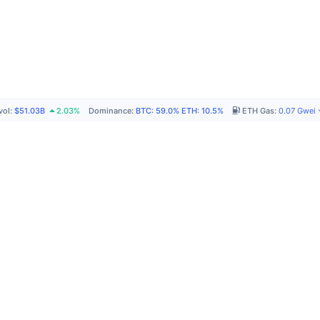
vol
:
$51.03B
2.03%
Dominance
:
BTC
:
59.0%
ETH
:
10.5%
ETH Gas
:
0.07
Gwei