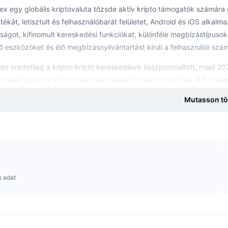
rex egy globális kriptovaluta tőzsde aktív kripto támogatók számára
tékát, letisztult és felhasználóbarát felületet, Android és iOS alkal
ságot, kifinomult kereskedési funkciókat, különféle megbízástípusok
 eszközöket és élő megbízásnyilvántartást kínál a felhasználói szá
de eredetileg a kripto-kripto kereskedésre összpontosított, majd 2
ználók számára a fiat-kripto kereskedés is elérhetővé vált. A felhaszn
lni.
Mutasson tö
de megalkotói arról is gondoskodtak, hogy a tapasztalatlanabb felha
k számára.
 Bittrex alapítói?
rexet Bill Shihara, Richie Lai és Rami Kawach kiberbiztonsági szakértő
s adat
ie Lai a Central Florida Egyetemről diplomázott számítástechnikából.
rjét a biztonságfejlesztés és internetes bűntények osztályon. Ezt k
ációbiztonsági Csapatban, és ő vezette a globális napi 24 órás bizto