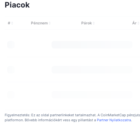
Bill S
Piacok
menedz
Rami 
#
Pénznem
Párok
Ár
fejles
Miko
A proj
Hol 
Az Egy
A Bi
A Bitt
ország
Figyelmeztetés: Ez az oldal partnerlinkeket tartalmazhat. A CoinMarketCap pénzjut
platformon. Bővebb információkért vess egy pillantást a
Partner Nyilatkozatra
.
Mily