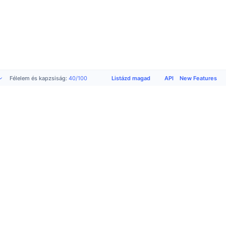
Listázd magad
API
New Features
Félelem és kapzsiság
:
40
/
100
Termékek
Company
Support
Közösségi
Academy
About us
Listázd
X
Hirdetés
Terms of
magad
(Twitter)
CMC
use
Igénylőlap
Közösség
Labs
Adatvédelmi
Contact
Telegram
CMC Max
szabályzat
Support
Instagram