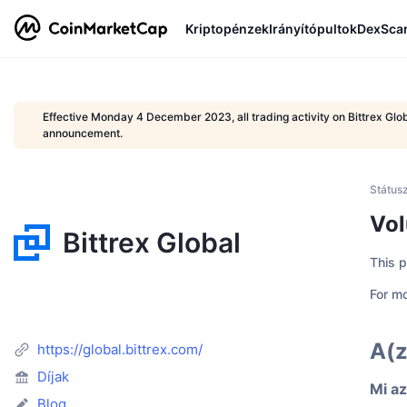
Kriptopénzek
Irányítópultok
DexSca
Effective Monday 4 December 2023, all trading activity on Bittrex Gl
announcement.
Státus
Vol
Bittrex Global
This p
For mo
A(z
https://global.bittrex.com/
Díjak
Mi az
Blog