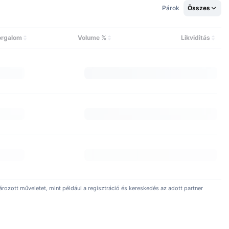
l kezdte, majd biztonsági kockázatok elemzésével foglalkozó
Párok
Összes
kai mérnök volt az Amazonnál.
nsági problémák kezelésével foglalkozott. Emellett Kawach
orgalom
Volume %
Likviditás
ül több különféle projektet vezetett a Microsoftnál.
.
éve Észak-Korea, Irán, Szíria, Kuba és Krím lakosait. A felsorolt
an elérhető.
ozott műveletet, mint például a regisztráció és kereskedés az adott partner