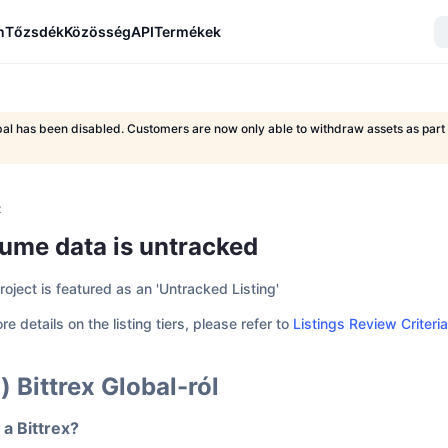
n
Tőzsdék
Közösség
API
Termékek
obal has been disabled. Customers are now only able to withdraw assets as par
z
ume data is untracked
roject is featured as an 'Untracked Listing'
re details on the listing tiers, please refer to
Listings Review Criteria
) Bittrex Global-ról
 a Bittrex?