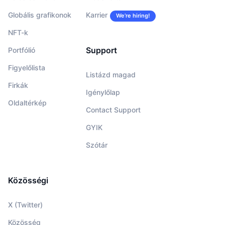
Globális grafikonok
Karrier
We’re hiring!
NFT-k
Support
Portfólió
Figyelőlista
Listázd magad
Firkák
Igénylőlap
Oldaltérkép
Contact Support
GYIK
Szótár
Közösségi
X (Twitter)
Közösség