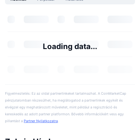
Loading data...
Figyelmeztetés: Ez az oldal partnerlinkeket tartalmazhat. A CoinMarketCap
pénzjutalomban részesülhet, ha meglátogatod a partnerlinkek egyikét és
elvégzel egy meghatározott műveletet, mint például a regisztráció és
kereskedés az adott partner platformon. Bővebb információkért vess egy
pillantást a
Partner Nyilatkozatra
.