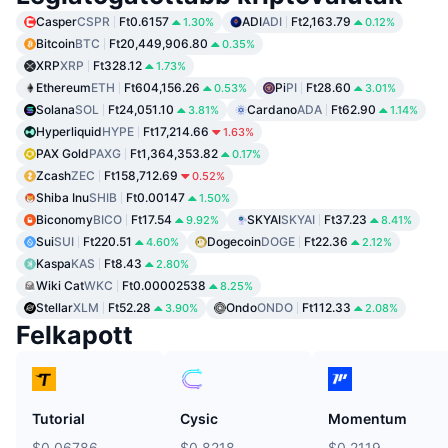
Casper
CSPR
Ft0.6157
ADI
ADI
Ft2,163.79
1.30%
0.12%
Bitcoin
BTC
Ft20,449,906.80
0.35%
XRP
XRP
Ft328.12
1.73%
Ethereum
ETH
Ft604,156.26
Pi
PI
Ft28.60
0.53%
3.01%
Solana
SOL
Ft24,051.10
Cardano
ADA
Ft62.90
3.81%
1.14%
Hyperliquid
HYPE
Ft17,214.66
1.63%
PAX Gold
PAXG
Ft1,364,353.82
0.17%
Zcash
ZEC
Ft158,712.69
0.52%
Shiba Inu
SHIB
Ft0.00147
1.50%
Biconomy
BICO
Ft17.54
SKYAI
SKYAI
Ft37.23
9.92%
8.41%
Sui
SUI
Ft220.51
Dogecoin
DOGE
Ft22.36
4.60%
2.12%
Kaspa
KAS
Ft8.43
2.80%
Wiki Cat
WKC
Ft0.00002538
8.25%
Stellar
XLM
Ft52.28
Ondo
ONDO
Ft112.33
3.90%
2.08%
Felkapott
Tutorial
Cysic
Momentum
$0.06786
$0.8218
$0.2119