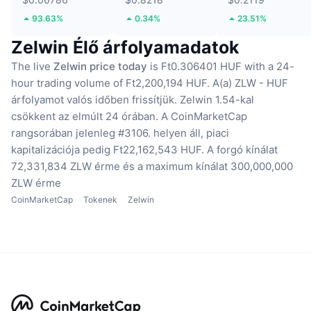
93.63%
0.34%
23.51%
Zelwin Élő árfolyamadatok
The live
Zelwin price today
is Ft0.306401 HUF with a 24-
hour trading volume of Ft2,200,194 HUF.
A(a) ZLW - HUF
árfolyamot valós időben frissítjük.
Zelwin 1.54-kal
csökkent az elmúlt 24 órában.
A CoinMarketCap
rangsorában jelenleg #3106. helyen áll, piaci
kapitalizációja pedig Ft22,162,543 HUF.
A forgó kínálat
72,331,834 ZLW érme
és a maximum kínálat 300,000,000
ZLW érme
CoinMarketCap
Tokenek
Zelwin