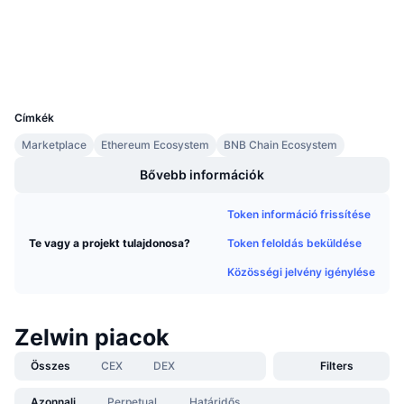
Közeledő értékesítések
etherscan.io
Finanszírozási díjak
Explorers
Tanulj & Keress
Wallets
UCID
Naptár
5614
Címkék
ICO Naptár
Marketplace
Ethereum Ecosystem
BNB Chain Ecosystem
Esemény naptár
Bővebb információk
Token információ frissítése
Token feloldás beküldése
Te vagy a projekt tulajdonosa?
Közösségi jelvény igénylése
Zelwin piacok
Összes
CEX
DEX
Filters
Azonnali
Perpetual
Határidős