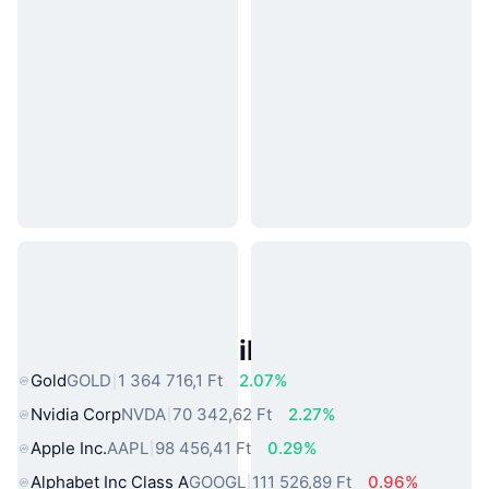
Népszerű Való Világbeli Eszközök
Gold
GOLD
1 364 716,1 Ft
2.07%
Nvidia Corp
NVDA
70 342,62 Ft
2.27%
Apple Inc.
AAPL
98 456,41 Ft
0.29%
Alphabet Inc Class A
GOOGL
111 526,89 Ft
0.96%