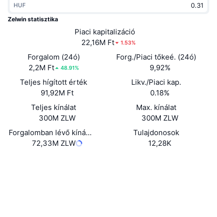
HUF
Felkapott
Kripto ETF-ek
Tanulj
CMC MCP
Zelwin statisztika
Új
Piaci kapitalizáció
Bitcoin ETF-ek
x402
Hírek
22,16M Ft
1.53%
Kripto
Ethereum ETF-ek
Forgalom (24ó)
Forg./Piaci tőkeé. (24ó)
Academy
2,2M Ft
9,92%
48.91%
Politika
Teljes hígított érték
Likv./Piaci kap.
Technikai elemzés
Kutatás
91,92M Ft
0.18%
Sportok
Teljes kínálat
Max. kínálat
RSI
Videók
300M ZLW
300M ZLW
Pénzügy
MACD
Forgalomban lévő kínálat
Tulajdonosok
Szótár
72,33M ZLW
12,28K
Technológia
Webhely
Website
Származékos termékek
Kampányok
Közösségi
NFT
Áttekintés
Airdropok
0x5319...cAd68C
Szerződések
Összefoglaló NFT statisztikák
Likvidálások
3.1
Gyémánt jutalmak
Értékelés (CertiK)