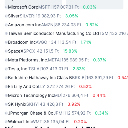
Microsoft Corp
MSFT
157 007,31 Ft
0.03%
Silver
SILVER
19 982,93 Ft
3.05%
Amazon.com Inc
AMZN
86 234,03 Ft
0.82%
Taiwan Semiconductor Manufacturing Co Ltd
TSM
132 216,
Broadcom Inc
AVGO
134 113,54 Ft
1.71%
SpaceX
SPCX
42 151,5 Ft
15.83%
Meta Platforms, Inc.
META
185 989,95 Ft
0.37%
Tesla, Inc.
TSLA
103 413,01 Ft
2.83%
Berkshire Hathaway Inc Class B
BRK.B
163 891,79 Ft
0.54
Eli Lilly And Co
LLY
372 774,26 Ft
0.52%
Micron Technology Inc
MU
276 604,4 Ft
0.44%
SK Hynix
SKHY
43 426,8 Ft
3.92%
JPmorgan Chase & Co
JPM
112 574,92 Ft
0.34%
Walmart Inc
WMT
35 135,94 Ft
0.20%