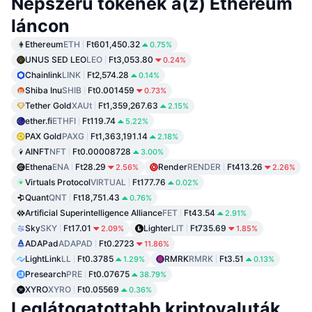
Népszerű tokenek a(z) Ethereum
láncon
Ethereum
ETH
Ft601,450.32
0.75%
UNUS SED LEO
LEO
Ft3,053.80
0.24%
Chainlink
LINK
Ft2,574.28
0.14%
Shiba Inu
SHIB
Ft0.001459
0.73%
Tether Gold
XAUt
Ft1,359,267.63
2.15%
ether.fi
ETHFI
Ft119.74
5.22%
PAX Gold
PAXG
Ft1,363,191.14
2.18%
AINFT
NFT
Ft0.00008728
3.00%
Ethena
ENA
Ft28.29
Render
RENDER
Ft413.26
2.56%
2.26%
Virtuals Protocol
VIRTUAL
Ft177.76
0.02%
Quant
QNT
Ft18,751.43
0.76%
Artificial Superintelligence Alliance
FET
Ft43.54
2.91%
Sky
SKY
Ft17.01
Lighter
LIT
Ft735.69
2.09%
1.85%
ADAPad
ADAPAD
Ft0.2723
11.86%
LightLink
LL
Ft0.3785
RMRK
RMRK
Ft3.51
1.29%
0.13%
Presearch
PRE
Ft0.07675
38.79%
XYRO
XYRO
Ft0.05569
0.36%
Leglátogatottabb kriptovaluták