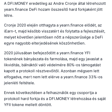
A DFI.MONEY eredetileg az Andre Cronje által létrehozott
yearn.finance DeFi hozam összesítő hard forkjaként jött
létre.
Cronje 2020 elején otthagyta a yearn.finance elődét, az
iEarn-t, majd később visszatért és folytatta a fejlesztését,
melyet követően jelentősen nőtt a népszerűsége a DeFi
egyre nagyobb elterjedésének köszönhetően.
2020 júliusában befejeződött a yearn.finance YFI
tokenének bányászata és farmolása, majd egy javaslat a
likviditás, bálnáktól való védelmére 80%-os támogatást
kapott a protokoll résztvevőitől. Azonban mégsem lett
elfogadva, mert nem lett elérve a yearn.finance 33%-os
jelenléti feltétele.
Ennek következtében a felhasználók egy csoportja a
protokoll hard forkja és a DFI.MONEY létrehozása és saját
YFII tokene mellett döntött.