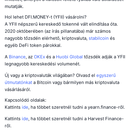
mutatják.
Hol lehet DFI.MONEY-t (YFII) vásárolni?
A YFII népszerű kereskedő tokenné vált elindítása óta.
2020 októberében (az írás pillanatába) már számos
nagyobb tőzsdén elérhető, kriptovaluta,
stabilcoin
és
egyéb DeFi token párokkal.
A
Binance
, az
OKEx
és a
Huobi Global
tőzsdék adják a YFII
legnagyobb kereskedési volumenét.
Új vagy a kriptovaluták világában? Olvasd el
egyszerű
útmutatónkat
a Bitcoin vagy bármilyen más kriptovaluta
vásárlásáról.
Kapcsolódó oldalak:
Kattints
ide
, ha többet szeretnél tudni a yearn.finance-ről.
Kattints
ide
, ha többet szeretnél tudni a Harvest Finance-
ről.