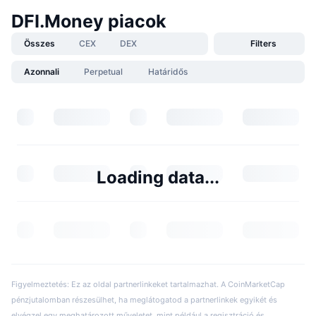
DFI.Money piacok
Összes
CEX
DEX
Filters
Azonnali
Perpetual
Határidős
Loading data...
Figyelmeztetés: Ez az oldal partnerlinkeket tartalmazhat. A CoinMarketCap
pénzjutalomban részesülhet, ha meglátogatod a partnerlinkek egyikét és
elvégzel egy meghatározott műveletet, mint például a regisztráció és