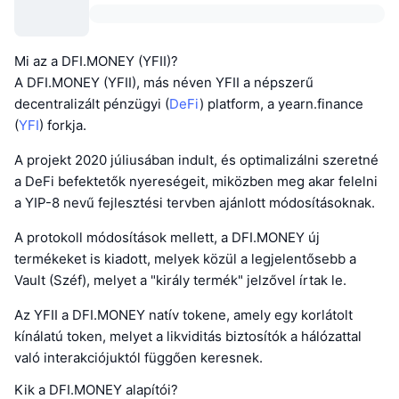
Mi az a DFI.MONEY (YFII)?
A DFI.MONEY (YFII), más néven YFII a népszerű
decentralizált pénzügyi (
DeFi
) platform, a yearn.finance
(
YFI
) forkja.
A projekt 2020 júliusában indult, és optimalizálni szeretné
a DeFi befektetők nyereségeit, miközben meg akar felelni
a YIP-8 nevű fejlesztési tervben ajánlott módosításoknak.
A protokoll módosítások mellett, a DFI.MONEY új
termékeket is kiadott, melyek közül a legjelentősebb a
Vault (Széf), melyet a "király termék" jelzővel írtak le.
Az YFII a DFI.MONEY natív tokene, amely egy korlátolt
kínálatú token, melyet a likviditás biztosítók a hálózattal
való interakciójuktól függően keresnek.
Kik a DFI.MONEY alapítói?