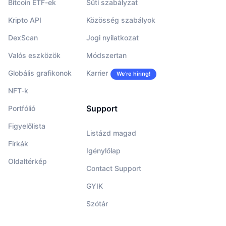
Bitcoin ETF-ek
Süti szabályzat
Kripto API
Közösség szabályok
DexScan
Jogi nyilatkozat
Valós eszközök
Módszertan
Globális grafikonok
Karrier
We’re hiring!
NFT-k
Support
Portfólió
Figyelőlista
Listázd magad
Firkák
Igénylőlap
Oldaltérkép
Contact Support
GYIK
Szótár