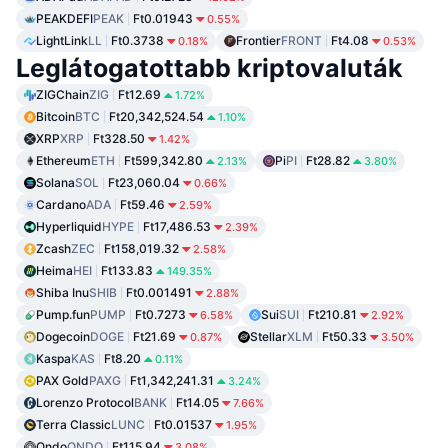
PEAKDEFI
PEAK
Ft0.01943
0.55%
LightLink
LL
Ft0.3738
Frontier
FRONT
Ft4.08
0.18%
0.53%
Leglátogatottabb kriptovaluták
ZIGChain
ZIG
Ft12.69
1.72%
Bitcoin
BTC
Ft20,342,524.54
1.10%
XRP
XRP
Ft328.50
1.42%
Ethereum
ETH
Ft599,342.80
Pi
PI
Ft28.82
2.13%
3.80%
Solana
SOL
Ft23,060.04
0.66%
Cardano
ADA
Ft59.46
2.59%
Hyperliquid
HYPE
Ft17,486.53
2.39%
Zcash
ZEC
Ft158,019.32
2.58%
Heima
HEI
Ft133.83
149.35%
Shiba Inu
SHIB
Ft0.001491
2.88%
Pump.fun
PUMP
Ft0.7273
Sui
SUI
Ft210.81
6.58%
2.92%
Dogecoin
DOGE
Ft21.69
Stellar
XLM
Ft50.33
0.87%
3.50%
Kaspa
KAS
Ft8.20
0.11%
PAX Gold
PAXG
Ft1,342,241.31
3.24%
Lorenzo Protocol
BANK
Ft14.05
7.66%
Terra Classic
LUNC
Ft0.01537
1.95%
Ondo
ONDO
Ft115.94
3.08%