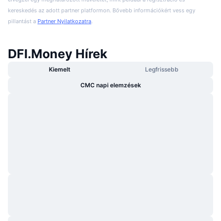
kereskedés az adott partner platformon. Bővebb információkért vess egy
pillantást a
Partner Nyilatkozatra
.
DFI.Money Hírek
Kiemelt
Legfrissebb
CMC napi elemzések