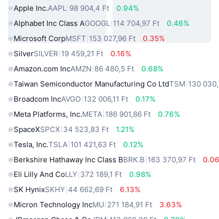
Apple Inc.
AAPL
98 904,4 Ft
0.94%
Alphabet Inc Class A
GOOGL
114 704,97 Ft
0.46%
Microsoft Corp
MSFT
153 027,96 Ft
0.35%
Silver
SILVER
19 459,21 Ft
0.16%
Amazon.com Inc
AMZN
86 480,5 Ft
0.68%
Taiwan Semiconductor Manufacturing Co Ltd
TSM
130 030,
Broadcom Inc
AVGO
132 006,11 Ft
0.17%
Meta Platforms, Inc.
META
186 901,86 Ft
0.76%
SpaceX
SPCX
34 523,83 Ft
1.21%
Tesla, Inc.
TSLA
101 421,63 Ft
0.12%
Berkshire Hathaway Inc Class B
BRK.B
163 370,97 Ft
0.0
Eli Lilly And Co
LLY
372 189,1 Ft
0.98%
SK Hynix
SKHY
44 662,69 Ft
6.13%
Micron Technology Inc
MU
271 184,91 Ft
3.63%