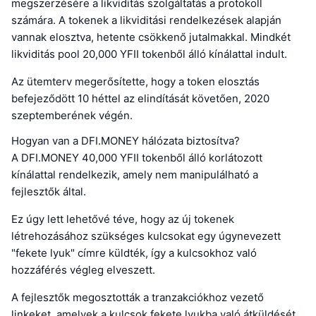
megszerzésére a likviditás szolgáltatás a protokoll
számára. A tokenek a likviditási rendelkezések alapján
vannak elosztva, hetente csökkenő jutalmakkal. Mindkét
likviditás pool 20,000 YFII tokenből álló kínálattal indult.
Az ütemterv megerősítette, hogy a token elosztás
befejeződött 10 héttel az elindítását követően, 2020
szeptemberének végén.
Hogyan van a DFI.MONEY hálózata biztosítva?
A DFI.MONEY 40,000 YFII tokenből álló korlátozott
kínálattal rendelkezik, amely nem manipulálható a
fejlesztők által.
Ez úgy lett lehetővé téve, hogy az új tokenek
létrehozásához szükséges kulcsokat egy úgynevezett
"fekete lyuk" címre küldték, így a kulcsokhoz való
hozzáférés végleg elveszett.
A fejlesztők megosztották a tranzakciókhoz vezető
linkeket, amelyek a kulcsok fekete lyukba való átküldését