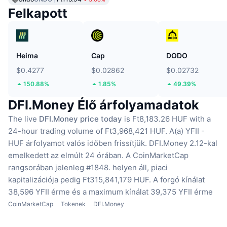
Felkapott
Heima
Cap
DODO
$0.4277
$0.02862
$0.02732
150.88%
1.85%
49.39%
DFI.Money Élő árfolyamadatok
The live
DFI.Money price today
is Ft8,183.26 HUF with a
24-hour trading volume of Ft3,968,421 HUF.
A(a) YFII -
HUF árfolyamot valós időben frissítjük.
DFI.Money 2.12-kal
emelkedett az elmúlt 24 órában.
A CoinMarketCap
rangsorában jelenleg #1848. helyen áll, piaci
kapitalizációja pedig Ft315,841,179 HUF.
A forgó kínálat
38,596 YFII érme
és a maximum kínálat 39,375 YFII érme
CoinMarketCap
Tokenek
DFI.Money