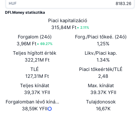
HUF
Felkapott
Kripto ETF-ek
Tanulj
CMC MCP
DFI.Money statisztika
Új
Piaci kapitalizáció
Bitcoin ETF-ek
x402
Hírek
315,84M Ft
2.11%
Kripto
Ethereum ETF-ek
Forgalom (24ó)
Forg./Piaci tőkeé. (24ó)
Academy
3,96M Ft
1,25%
69.27%
Politika
Teljes hígított érték
Likv./Piaci kap.
Technikai elemzés
Kutatás
322,21M Ft
1.34%
Sportok
TLÉ
Piaci tőkeérték/TLÉ
RSI
Videók
127,31M Ft
2,48
Pénzügy
MACD
Teljes kínálat
Max. kínálat
Szótár
39,37K YFII
39.37K YFII
Technológia
Forgalomban lévő kínálat
Tulajdonosok
Származékos termékek
Kampányok
38,59K YFII
16,67K
NFT
Áttekintés
Webhely
Airdropok
Website
Összefoglaló NFT statisztikák
Közösségi
Likvidálások
Gyémánt jutalmak