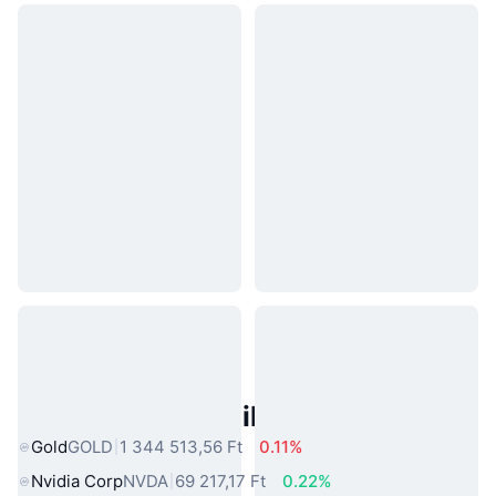
Népszerű Való Világbeli Eszközök
Gold
GOLD
1 344 513,56 Ft
0.11%
Nvidia Corp
NVDA
69 217,17 Ft
0.22%