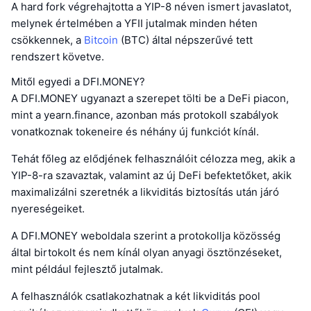
A hard fork végrehajtotta a YIP-8 néven ismert javaslatot,
melynek értelmében a YFII jutalmak minden héten
csökkennek, a
Bitcoin
(BTC) által népszerűvé tett
rendszert követve.
Mitől egyedi a DFI.MONEY?
A DFI.MONEY ugyanazt a szerepet tölti be a DeFi piacon,
mint a yearn.finance, azonban más protokoll szabályok
vonatkoznak tokeneire és néhány új funkciót kínál.
Tehát főleg az elődjének felhasználóit célozza meg, akik a
YIP-8-ra szavaztak, valamint az új DeFi befektetőket, akik
maximalizálni szeretnék a likviditás biztosítás után járó
nyereségeiket.
A DFI.MONEY weboldala szerint a protokollja közösség
által birtokolt és nem kínál olyan anyagi ösztönzéseket,
mint például fejlesztő jutalmak.
A felhasználók csatlakozhatnak a két likviditás pool