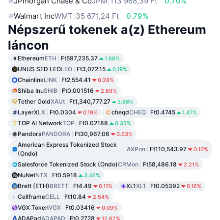
JPmorgan Chase & Co
JPM
113 968,39 Ft
0.70%
Walmart Inc
WMT
35 671,24 Ft
0.79%
Népszerű tokenek a(z) Ethereum
láncon
Ethereum
ETH
Ft597,235.37
1.66%
UNUS SED LEO
LEO
Ft3,072.15
0.19%
Chainlink
LINK
Ft2,554.41
0.28%
Shiba Inu
SHIB
Ft0.001516
2.89%
Tether Gold
XAUt
Ft1,340,777.27
3.86%
LayerX
LX
Ft0.0304
cheqd
CHEQ
Ft0.4745
0.19%
1.47%
TOP AI Network
TOP
Ft0.02188
0.33%
Pandora
PANDORA
Ft30,967.06
0.63%
American Express Tokenized Stock
AXPon
Ft110,543.97
0.10%
(Ondo)
Salesforce Tokenized Stock (Ondo)
CRMon
Ft58,486.18
2.21%
NuNet
NTX
Ft0.5918
3.46%
Brett (ETH)
BRETT
Ft4.49
XL1
XL1
Ft0.05392
0.11%
0.16%
Cellframe
CELL
Ft10.84
2.54%
VGX Token
VGX
Ft0.03416
0.09%
ADAPad
ADAPAD
Ft0.2728
12.62%