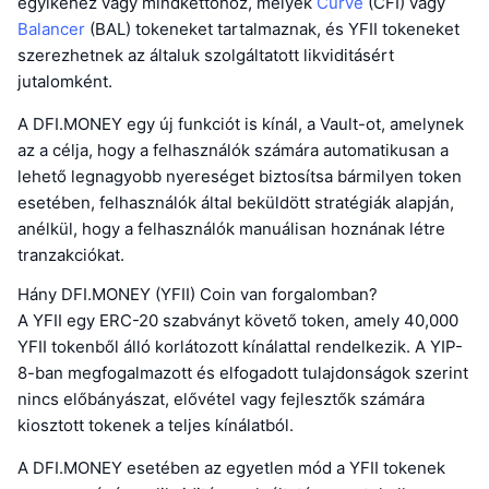
egyikéhez vagy mindkettőhöz, melyek
Curve
(CFI) vagy
Balancer
(BAL) tokeneket tartalmaznak, és YFII tokeneket
szerezhetnek az általuk szolgáltatott likviditásért
jutalomként.
A DFI.MONEY egy új funkciót is kínál, a Vault-ot, amelynek
az a célja, hogy a felhasználók számára automatikusan a
lehető legnagyobb nyereséget biztosítsa bármilyen token
esetében, felhasználók által beküldött stratégiák alapján,
anélkül, hogy a felhasználók manuálisan hoznának létre
tranzakciókat.
Hány DFI.MONEY (YFII) Coin van forgalomban?
A YFII egy ERC-20 szabványt követő token, amely 40,000
YFII tokenből álló korlátozott kínálattal rendelkezik. A YIP-
8-ban megfogalmazott és elfogadott tulajdonságok szerint
nincs előbányászat, elővétel vagy fejlesztők számára
kiosztott tokenek a teljes kínálatból.
A DFI.MONEY esetében az egyetlen mód a YFII tokenek