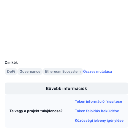
Közeledő értékesítések
0xa1d0...CCaB83
Finanszírozási díjak
Szerződések
Tanulj & Keress
3.1
Értékelés (CertiK)
Naptár
etherscan.io
Explorers
ICO Naptár
Wallets
UCID
5957
Esemény naptár
Címkék
DeFi
Governance
Ethereum Ecosystem
Összes mutatása
Boost
Bővebb információk
Token információ frissítése
Token feloldás beküldése
Te vagy a projekt tulajdonosa?
Közösségi jelvény igénylése