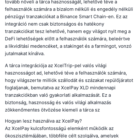
tovább növeli a tárca hasznosságát, lehetővé téve a
felhasználók számára a bizalom nélküli és engedély nélküli
pénzügyi tranzakciókat a Binance Smart Chain-en. Ez az
integráció nem csak biztonságos és hatékony
tranzakciókat tesz lehetővé, hanem egy világot nyit meg a
DeFi lehetőségek előtt a felhasználók számára, beleértve
a likviditási medencéket, a stakinget és a farmingot, vonzó
jutalmakat kínálva.
A tárca integrációja az XcelTrip-pel valós világi
hasznosságot ad, lehetővé téve a felhasználók számára,
hogy világszerte milliók szállodát és százakat repülőjáratot
foglaljanak, bemutatva az XcelPay XLD mindennapi
tranzakciókban való gyakorlati alkalmazását. Ez a
biztonság, hasznosság és valós világi alkalmazás
zökkenőmentes ötvözése kiemeli a tárca sz
Hogyan lesz használva az XcelPay?
Az XcelPay kulcsfontosságú elemként működik az
ökoszisztémájában, többféle célt szolgálva, amelyek