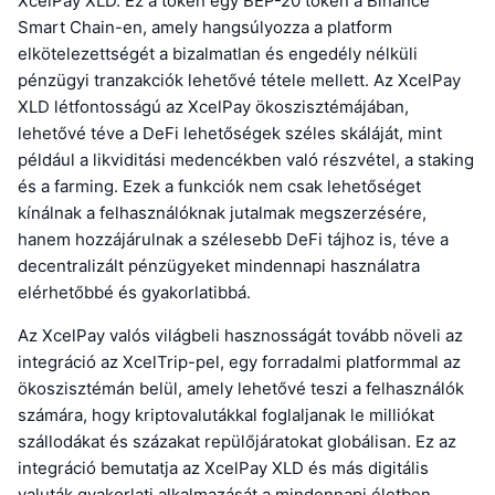
XcelPay XLD. Ez a token egy BEP-20 token a Binance
Smart Chain-en, amely hangsúlyozza a platform
elkötelezettségét a bizalmatlan és engedély nélküli
pénzügyi tranzakciók lehetővé tétele mellett. Az XcelPay
XLD létfontosságú az XcelPay ökoszisztémájában,
lehetővé téve a DeFi lehetőségek széles skáláját, mint
például a likviditási medencékben való részvétel, a staking
és a farming. Ezek a funkciók nem csak lehetőséget
kínálnak a felhasználóknak jutalmak megszerzésére,
hanem hozzájárulnak a szélesebb DeFi tájhoz is, téve a
decentralizált pénzügyeket mindennapi használatra
elérhetőbbé és gyakorlatibbá.
Az XcelPay valós világbeli hasznosságát tovább növeli az
integráció az XcelTrip-pel, egy forradalmi platformmal az
ökoszisztémán belül, amely lehetővé teszi a felhasználók
számára, hogy kriptovalutákkal foglaljanak le milliókat
szállodákat és százakat repülőjáratokat globálisan. Ez az
integráció bemutatja az XcelPay XLD és más digitális
valuták gyakorlati alkalmazását a mindennapi életben,