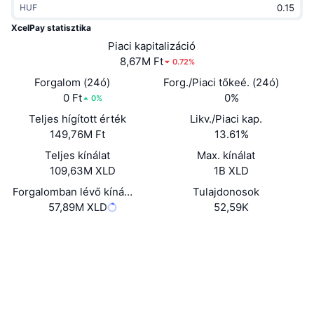
HUF
Felkapott
Kripto ETF-ek
Tanulj
CMC MCP
XcelPay statisztika
Új
Piaci kapitalizáció
Bitcoin ETF-ek
x402
Hírek
8,67M Ft
0.72%
Kripto
Ethereum ETF-ek
Forgalom (24ó)
Forg./Piaci tőkeé. (24ó)
Academy
0 Ft
0%
0%
Politika
Teljes hígított érték
Likv./Piaci kap.
Technikai elemzés
Kutatás
149,76M Ft
13.61%
Sportok
Teljes kínálat
Max. kínálat
RSI
Videók
109,63M XLD
1B XLD
Pénzügy
MACD
Forgalomban lévő kínálat
Tulajdonosok
Szótár
57,89M XLD
52,59K
Technológia
Webhely
Website
Whitepaper
Származékos termékek
Kampányok
NFT
Közösségi
Áttekintés
Airdropok
Szerződések
Összefoglaló NFT statisztikák
0xC79d...53eAb2
Likvidálások
2.9
Gyémánt jutalmak
Értékelés (CertiK)