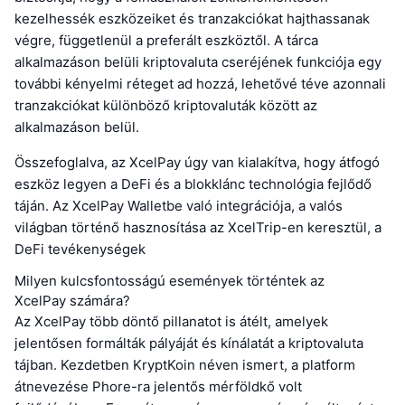
kezelhessék eszközeiket és tranzakciókat hajthassanak
végre, függetlenül a preferált eszköztől. A tárca
alkalmazáson belüli kriptovaluta cseréjének funkciója egy
további kényelmi réteget ad hozzá, lehetővé téve azonnali
tranzakciókat különböző kriptovaluták között az
alkalmazáson belül.
Összefoglalva, az XcelPay úgy van kialakítva, hogy átfogó
eszköz legyen a DeFi és a blokklánc technológia fejlődő
táján. Az XcelPay Walletbe való integrációja, a valós
világban történő hasznosítása az XcelTrip-en keresztül, a
DeFi tevékenységek
Milyen kulcsfontosságú események történtek az
XcelPay számára?
Az XcelPay több döntő pillanatot is átélt, amelyek
jelentősen formálták pályáját és kínálatát a kriptovaluta
tájban. Kezdetben KryptKoin néven ismert, a platform
átnevezése Phore-ra jelentős mérföldkő volt