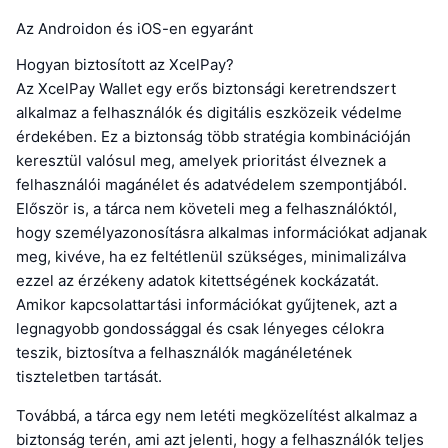
Az Androidon és iOS-en egyaránt
Hogyan biztosított az XcelPay?
Az XcelPay Wallet egy erős biztonsági keretrendszert
alkalmaz a felhasználók és digitális eszközeik védelme
érdekében. Ez a biztonság több stratégia kombinációján
keresztül valósul meg, amelyek prioritást élveznek a
felhasználói magánélet és adatvédelem szempontjából.
Először is, a tárca nem követeli meg a felhasználóktól,
hogy személyazonosításra alkalmas információkat adjanak
meg, kivéve, ha ez feltétlenül szükséges, minimalizálva
ezzel az érzékeny adatok kitettségének kockázatát.
Amikor kapcsolattartási információkat gyűjtenek, azt a
legnagyobb gondossággal és csak lényeges célokra
teszik, biztosítva a felhasználók magánéletének
tiszteletben tartását.
Továbbá, a tárca egy nem letéti megközelítést alkalmaz a
biztonság terén, ami azt jelenti, hogy a felhasználók teljes