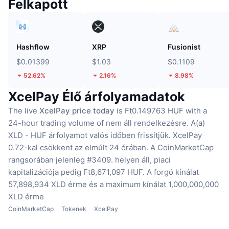
Felkapott
Hashflow
XRP
Fusionist
$0.01399
$1.03
$0.1109
52.62%
2.16%
8.98%
XcelPay Élő árfolyamadatok
The live
XcelPay price today
is Ft0.149763 HUF with a
24-hour trading volume of nem áll rendelkezésre.
A(a)
XLD - HUF árfolyamot valós időben frissítjük.
XcelPay
0.72-kal csökkent az elmúlt 24 órában.
A CoinMarketCap
rangsorában jelenleg #3409. helyen áll, piaci
kapitalizációja pedig Ft8,671,097 HUF.
A forgó kínálat
57,898,934 XLD érme
és a maximum kínálat 1,000,000,000
XLD érme
CoinMarketCap
Tokenek
XcelPay