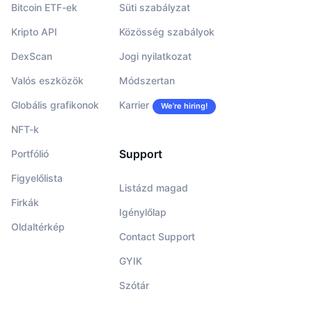
Bitcoin ETF-ek
Süti szabályzat
Kripto API
Közösség szabályok
DexScan
Jogi nyilatkozat
Valós eszközök
Módszertan
Globális grafikonok
Karrier
We’re hiring!
NFT-k
Support
Portfólió
Figyelőlista
Listázd magad
Firkák
Igénylőlap
Oldaltérkép
Contact Support
GYIK
Szótár