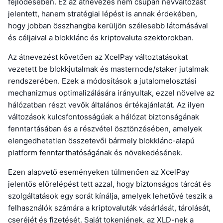
fejlődésében. Ez az átnevezés nem csupán névváltozást
jelentett, hanem stratégiai lépést is annak érdekében,
hogy jobban összhangba kerüljön szélesebb látomásával
és céljaival a blokklánc és kriptovaluta szektorokban.
Az átnevezést követően az XcelPay változtatásokat
vezetett be blokkjutalmak és masternode/staker jutalmak
rendszerében. Ezek a módosítások a jutalomelosztási
mechanizmus optimalizálására irányultak, ezzel növelve az
hálózatban részt vevők általános értékajánlatát. Az ilyen
változások kulcsfontosságúak a hálózat biztonságának
fenntartásában és a részvétel ösztönzésében, amelyek
elengedhetetlen összetevői bármely blokklánc-alapú
platform fenntarthatóságának és növekedésének.
Ezen alapvető eseményeken túlmenően az XcelPay
jelentős előrelépést tett azzal, hogy biztonságos tárcát és
szolgáltatások egy sorát kínálja, amelyek lehetővé teszik a
felhasználók számára a kriptovaluták vásárlását, tárolását,
cseréjét és fizetését. Saját tokenjének, az XLD-nek a