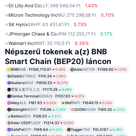
Eli Lilly And Co
LLY
369 548,54 Ft
1.43%
Micron Technology Inc
MU
275 298,08 Ft
0.70%
SK Hynix
SKHY
43 451,41 Ft
3.75%
JPmorgan Chase & Co
JPM
112 255,17 Ft
0.17%
Walmart Inc
WMT
35 110,5 Ft
0.39%
Népszerű tokenek a(z) BNB
Smart Chain (BEP20) láncon
BNB
BNB
Ft186,710.61
Aster
ASTER
Ft188.60
0.39%
1.51%
Stable
STABLE
Ft10.34
1.09%
Audiera
BEAT
Ft650.53
10.27%
币安人生
币安人生
Ft175.29
9.98%
Genius Terminal
GENIUS
Ft107.83
4.07%
Ailey
ALE
Ft81.93
WeFi
WFI
Ft649.15
0.52%
0.33%
Midnight
NIGHT
Ft5.96
SOON
SOON
Ft69.20
3.28%
1.12%
Beldex
BDX
Ft28.03
2.51%
Aster USDF
USDF
Ft314.32
0.53%
SafePal
SFP
Ft68.64
Tagger
TAG
Ft0.4187
0.20%
6.48%