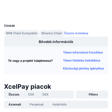
Közeledő értékesítések
Explorers
bscscan.com
Finanszírozási díjak
Tanulj & Keress
Wallets
UCID
12071
Naptár
Címkék
BNB Chain Ecosystem
Binance Chain
Összes mutatása
ICO Naptár
Bővebb információk
Esemény naptár
Token információ frissítése
Token feloldás beküldése
Te vagy a projekt tulajdonosa?
Közösségi jelvény igénylése
XcelPay piacok
Összes
CEX
DEX
Filters
Azonnali
Perpetual
Határidős