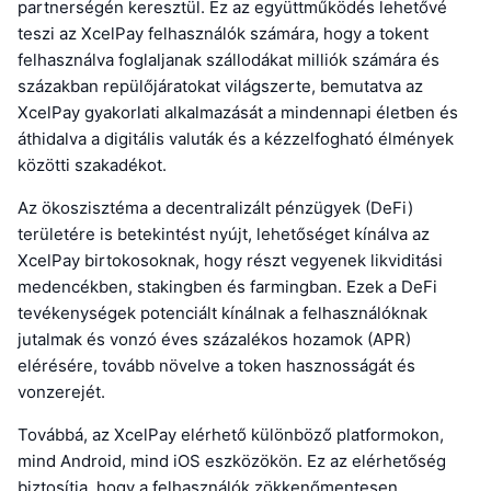
partnerségén keresztül. Ez az együttműködés lehetővé
teszi az XcelPay felhasználók számára, hogy a tokent
felhasználva foglaljanak szállodákat milliók számára és
százakban repülőjáratokat világszerte, bemutatva az
XcelPay gyakorlati alkalmazását a mindennapi életben és
áthidalva a digitális valuták és a kézzelfogható élmények
közötti szakadékot.
Az ökoszisztéma a decentralizált pénzügyek (DeFi)
területére is betekintést nyújt, lehetőséget kínálva az
XcelPay birtokosoknak, hogy részt vegyenek likviditási
medencékben, stakingben és farmingban. Ezek a DeFi
tevékenységek potenciált kínálnak a felhasználóknak
jutalmak és vonzó éves százalékos hozamok (APR)
elérésére, tovább növelve a token hasznosságát és
vonzerejét.
Továbbá, az XcelPay elérhető különböző platformokon,
mind Android, mind iOS eszközökön. Ez az elérhetőség
biztosítja, hogy a felhasználók zökkenőmentesen