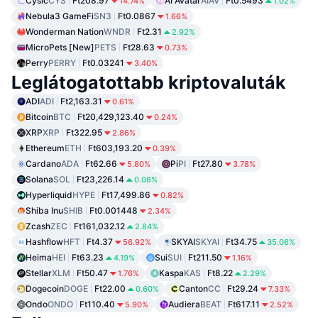
Cysic
CYS
Ft208.97
AI Avatar
AIAV
Ft0.5493
14.74%
1.02%
Nebula3 GameFi
SN3
Ft0.0867
1.66%
Wonderman Nation
WNDR
Ft2.31
2.92%
MicroPets [New]
PETS
Ft28.63
0.73%
Perry
PERRY
Ft0.03241
3.40%
Leglátogatottabb kriptovaluták
ADI
ADI
Ft2,163.31
0.61%
Bitcoin
BTC
Ft20,429,123.40
0.24%
XRP
XRP
Ft322.95
2.86%
Ethereum
ETH
Ft603,193.20
0.39%
Cardano
ADA
Ft62.66
Pi
PI
Ft27.80
5.80%
3.78%
Solana
SOL
Ft23,226.14
0.08%
Hyperliquid
HYPE
Ft17,499.86
0.82%
Shiba Inu
SHIB
Ft0.001448
2.34%
Zcash
ZEC
Ft161,032.12
2.84%
Hashflow
HFT
Ft4.37
SKYAI
SKYAI
Ft34.75
56.92%
35.06%
Heima
HEI
Ft63.23
Sui
SUI
Ft211.50
4.19%
1.16%
Stellar
XLM
Ft50.47
Kaspa
KAS
Ft8.22
1.76%
2.29%
Dogecoin
DOGE
Ft22.00
Canton
CC
Ft29.24
0.60%
7.33%
Ondo
ONDO
Ft110.40
Audiera
BEAT
Ft617.11
5.90%
2.52%