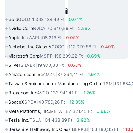
Népszerű Való Világbeli Eszközök
Gold
GOLD
1 368 188,49 Ft
0.04%
Nvidia Corp
NVDA
70 640,59 Ft
2.56%
Apple Inc.
AAPL
98 216 Ft
0.05%
Alphabet Inc Class A
GOOGL
112 070,86 Ft
0.40%
Microsoft Corp
MSFT
158 299,22 Ft
0.69%
Silver
SILVER
19 970,33 Ft
0.63%
Amazon.com Inc
AMZN
87 294,41 Ft
1.94%
Taiwan Semiconductor Manufacturing Co Ltd
TSM
131 684,
Broadcom Inc
AVGO
133 941,41 Ft
1.26%
SpaceX
SPCX
40 789,26 Ft
12.85%
Meta Platforms, Inc.
META
187 321,45 Ft
0.96%
Tesla, Inc.
TSLA
104 438,89 Ft
3.92%
Berkshire Hathaway Inc Class B
BRK.B
163 180,35 Ft
1.10