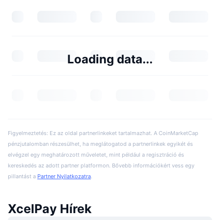
Loading data...
Figyelmeztetés: Ez az oldal partnerlinkeket tartalmazhat. A CoinMarketCap
pénzjutalomban részesülhet, ha meglátogatod a partnerlinkek egyikét és
elvégzel egy meghatározott műveletet, mint például a regisztráció és
kereskedés az adott partner platformon. Bővebb információkért vess egy
pillantást a
Partner Nyilatkozatra
.
XcelPay Hírek