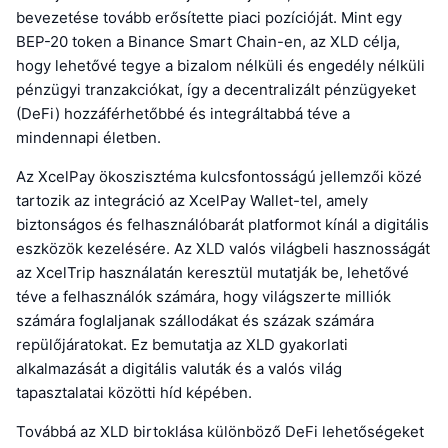
bevezetése tovább erősítette piaci pozícióját. Mint egy
BEP-20 token a Binance Smart Chain-en, az XLD célja,
hogy lehetővé tegye a bizalom nélküli és engedély nélküli
pénzügyi tranzakciókat, így a decentralizált pénzügyeket
(DeFi) hozzáférhetőbbé és integráltabbá téve a
mindennapi életben.
Az XcelPay ökoszisztéma kulcsfontosságú jellemzői közé
tartozik az integráció az XcelPay Wallet-tel, amely
biztonságos és felhasználóbarát platformot kínál a digitális
eszközök kezelésére. Az XLD valós világbeli hasznosságát
az XcelTrip használatán keresztül mutatják be, lehetővé
téve a felhasználók számára, hogy világszerte milliók
számára foglaljanak szállodákat és százak számára
repülőjáratokat. Ez bemutatja az XLD gyakorlati
alkalmazását a digitális valuták és a valós világ
tapasztalatai közötti híd képében.
Továbbá az XLD birtoklása különböző DeFi lehetőségeket