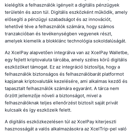
kielégítik a felhasználók igényeit a digitális pénzügyek
területén és azon túl. Digitális eszközként működik, amely
elősegíti a pénzügyi szabadságot és az innovációt,
lehetővé téve a felhasználók számára, hogy számos
tranzakcióban és tevékenységben vegyenek részt,
amelyek kiemelik a blokklánc technológia sokoldalúságát.
Az XcelPay alapvetően integrálva van az XcelPay Walletbe,
egy fejlett kriptovaluta tárcába, amely széles körű digitális
eszközöket támogat. Ez az integráció biztosítja, hogy a
felhasználók biztonságos és felhasználóbarát platformot
kapjanak kriptovalutáik kezelésére, ami alkalmas kezdő és
tapasztalt felhasználók számára egyaránt. A tárca nem
őrzött jellemzője növeli a biztonságot, mivel a
felhasználóknak teljes ellenőrzést biztosít saját privát
kulcsaik és így eszközeik felett.
A digitális eszközkezelésen túl az XcelPay kiterjeszti
hasznosságát a valós alkalmazásokra az XcelTrip-pel való