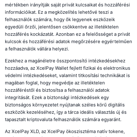
mértékben irányítják saját privát kulcsaikat és hozzáférési
információikat. Ez a megközelítés lehetővé teszi a
felhasználók számára, hogy ők legyenek eszközeik
egyedüli őrzői, jelentősen csökkentve az illetéktelen
hozzáférés kockázatát. Azonban ez a felelősséget a privát
kulcsok és hozzáférési adatok megőrzésére egyértelműen
a felhasználók vállára helyezi.
Ezekhez a magánéletre összpontosító intézkedésekhez
hozzáadva, az XcelPay Wallet fejlett fizikai és elektronikus
védelmi intézkedéseket, valamint titkosítási technikákat is
magában foglal, hogy megvédje az illetéktelen
hozzáféréstől és biztosítsa a felhasználói adatok
integritását. Ezek a biztonsági intézkedések egy
biztonságos környezetet nyújtanak széles körű digitális
eszközök kezeléséhez, így a tárca ideális választás új és
tapasztalt kriptovaluta felhasználók számára egyaránt.
Az XcelPay XLD, az XcelPay ökoszisztéma natív tokene,