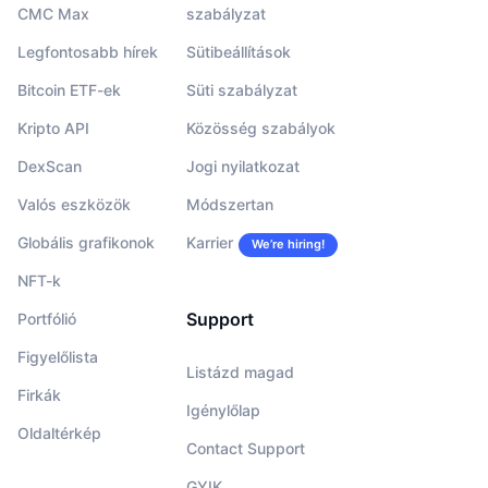
CMC Max
szabályzat
Legfontosabb hírek
Sütibeállítások
Bitcoin ETF-ek
Süti szabályzat
Kripto API
Közösség szabályok
DexScan
Jogi nyilatkozat
Valós eszközök
Módszertan
Globális grafikonok
Karrier
We’re hiring!
NFT-k
Support
Portfólió
Figyelőlista
Listázd magad
Firkák
Igénylőlap
Oldaltérkép
Contact Support
GYIK