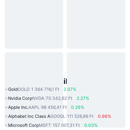
Népszerű Való Világbeli Eszközök
Gold
GOLD
1 364 716,1 Ft
2.07%
Nvidia Corp
NVDA
70 342,62 Ft
2.27%
Apple Inc.
AAPL
98 456,41 Ft
0.29%
Alphabet Inc Class A
GOOGL
111 526,89 Ft
0.96%
Microsoft Corp
MSFT
157 007,31 Ft
0.03%