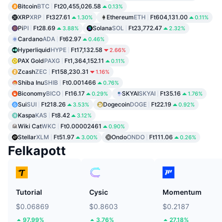
Bitcoin
BTC
Ft20,455,026.58
0.13%
XRP
XRP
Ft327.61
Ethereum
ETH
Ft604,131.00
1.30%
0.11%
Pi
PI
Ft28.69
Solana
SOL
Ft23,772.47
3.88%
2.32%
Cardano
ADA
Ft62.97
0.46%
Hyperliquid
HYPE
Ft17,132.58
2.66%
PAX Gold
PAXG
Ft1,364,152.11
0.11%
Zcash
ZEC
Ft158,230.31
1.16%
Shiba Inu
SHIB
Ft0.001466
0.76%
Biconomy
BICO
Ft16.17
SKYAI
SKYAI
Ft35.16
0.29%
1.76%
Sui
SUI
Ft218.26
Dogecoin
DOGE
Ft22.19
3.53%
0.92%
Kaspa
KAS
Ft8.42
3.12%
Wiki Cat
WKC
Ft0.00002461
0.90%
Stellar
XLM
Ft51.97
Ondo
ONDO
Ft111.06
3.00%
0.26%
Felkapott
Tutorial
Cysic
Momentum
$0.06869
$0.8603
$0.2187
97.99%
3.76%
27.18%