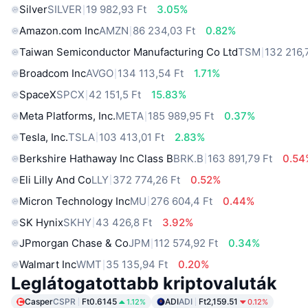
Silver
SILVER
19 982,93 Ft
3.05%
Amazon.com Inc
AMZN
86 234,03 Ft
0.82%
Taiwan Semiconductor Manufacturing Co Ltd
TSM
132 216,
Broadcom Inc
AVGO
134 113,54 Ft
1.71%
SpaceX
SPCX
42 151,5 Ft
15.83%
Meta Platforms, Inc.
META
185 989,95 Ft
0.37%
Tesla, Inc.
TSLA
103 413,01 Ft
2.83%
Berkshire Hathaway Inc Class B
BRK.B
163 891,79 Ft
0.54
Eli Lilly And Co
LLY
372 774,26 Ft
0.52%
Micron Technology Inc
MU
276 604,4 Ft
0.44%
SK Hynix
SKHY
43 426,8 Ft
3.92%
JPmorgan Chase & Co
JPM
112 574,92 Ft
0.34%
Walmart Inc
WMT
35 135,94 Ft
0.20%
Leglátogatottabb kriptovaluták
Casper
CSPR
Ft0.6145
ADI
ADI
Ft2,159.51
1.12%
0.12%