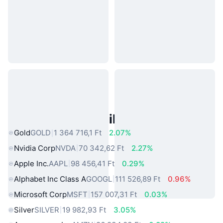
Népszerű Való Világbeli Eszközök
Gold
GOLD
1 364 716,1 Ft
2.07%
Nvidia Corp
NVDA
70 342,62 Ft
2.27%
Apple Inc.
AAPL
98 456,41 Ft
0.29%
Alphabet Inc Class A
GOOGL
111 526,89 Ft
0.96%
Microsoft Corp
MSFT
157 007,31 Ft
0.03%
Silver
SILVER
19 982,93 Ft
3.05%