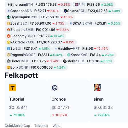
Ethereum
ETH
Ft603,175.53
Pi
PI
Ft28.66
0.55%
2.98%
Cardano
ADA
Ft62.71
Solana
SOL
Ft23,642.53
2.01%
1.49%
Hyperliquid
HYPE
Ft17,158.33
4.52%
Zcash
ZEC
Ft156,997.00
SKYAI
SKYAI
Ft35.81
2.73%
5.50%
Shiba Inu
SHIB
Ft0.001466
0.23%
Biconomy
BICO
Ft18.27
14.74%
PAX Gold
PAXG
Ft1,364,223.37
0.15%
Sui
SUI
Ft216.41
Hashflow
HFT
Ft3.98
1.15%
12.49%
Dogecoin
DOGE
Ft22.11
Kaspa
KAS
Ft8.44
0.42%
2.26%
Ondo
ONDO
Ft110.75
Stellar
XLM
Ft51.38
0.74%
0.31%
Bonk
BONK
Ft0.0008053
1.24%
Felkapott
Tutorial
Cronos
siren
$0.05841
$0.04771
$0.03533
71.86%
10.57%
12.64%
CoinMarketCap
Tokenek
Wale