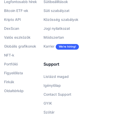
Legfontosabb hírek
Sütibeállítások
Bitcoin ETF-ek
Süti szabályzat
Kripto API
Közösség szabályok
DexScan
Jogi nyilatkozat
Valós eszközök
Módszertan
Globális grafikonok
Karrier
We’re hiring!
NFT-k
Support
Portfólió
Figyelőlista
Listázd magad
Firkák
Igénylőlap
Oldaltérkép
Contact Support
GYIK
Szótár