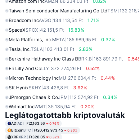
Amazon.com Inc
AMZN
86 234,03 Ft
0.82%
Taiwan Semiconductor Manufacturing Co Ltd
TSM
132 216,
Broadcom Inc
AVGO
134 113,54 Ft
1.71%
SpaceX
SPCX
42 151,5 Ft
15.83%
Meta Platforms, Inc.
META
185 989,95 Ft
0.37%
Tesla, Inc.
TSLA
103 413,01 Ft
2.83%
Berkshire Hathaway Inc Class B
BRK.B
163 891,79 Ft
0.54
Eli Lilly And Co
LLY
372 774,26 Ft
0.52%
Micron Technology Inc
MU
276 604,4 Ft
0.44%
SK Hynix
SKHY
43 426,8 Ft
3.92%
JPmorgan Chase & Co
JPM
112 574,92 Ft
0.34%
Walmart Inc
WMT
35 135,94 Ft
0.20%
Leglátogatottabb kriptovaluták
ADI
ADI
Ft2,163.56
0.76%
Bitcoin
BTC
Ft20,412,973.45
0.86%
XRP
XRP
Ft326.05
0.32%