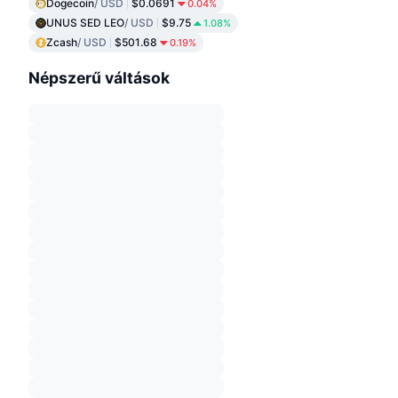
Dogecoin
/ USD
$0.0691
0.04%
UNUS SED LEO
/ USD
$9.75
1.08%
Zcash
/ USD
$501.68
0.19%
Népszerű váltások