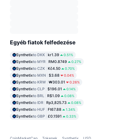
Egyéb fiatok felfedezése
Synthetix
to DKK
kr1.39
0.51%
Synthetix
to MYR
RM0.8749
0.27%
Synthetix
to CZK
Kč4.50
0.70%
Synthetix
to MXN
$3.68
0.04%
Synthetix
to KRW
₩303.01
0.26%
Synthetix
to CLP
$196.01
0.14%
Synthetix
to BRL
R$1.09
0.08%
Synthetix
to IDR
Rp3,825.73
0.08%
Synthetix
to HUF
Ft67.88
1.34%
Synthetix
to GBP
£0.1591
0.33%
CoinMarketCap
Tokenek
Synthetix
USD