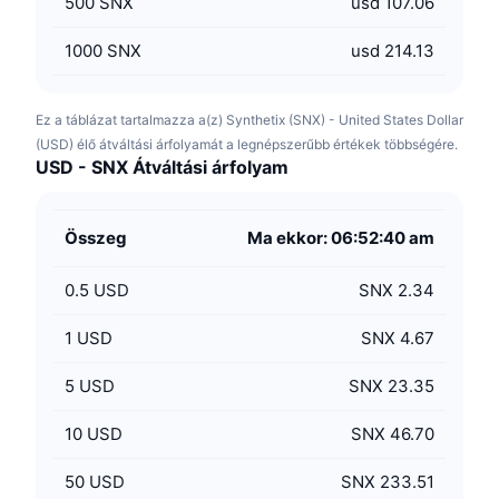
500
SNX
usd 107.06
1000
SNX
usd 214.13
Ez a táblázat tartalmazza a(z) Synthetix (SNX) - United States Dollar
(USD) élő átváltási árfolyamát a legnépszerűbb értékek többségére.
USD - SNX Átváltási árfolyam
Összeg
Ma ekkor: 06:52:40 am
0.5
USD
SNX 2.34
1
USD
SNX 4.67
5
USD
SNX 23.35
10
USD
SNX 46.70
50
USD
SNX 233.51