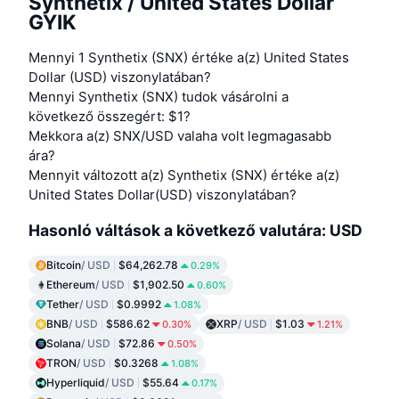
Synthetix / United States Dollar
GYIK
Mennyi 1 Synthetix (SNX) értéke a(z) United States
Dollar (USD) viszonylatában?
Mennyi Synthetix (SNX) tudok vásárolni a
következő összegért: $1?
Mekkora a(z) SNX/USD valaha volt legmagasabb
ára?
Mennyit változott a(z) Synthetix (SNX) értéke a(z)
United States Dollar(USD) viszonylatában?
Hasonló váltások a következő valutára: USD
Bitcoin
/ USD
$64,262.78
0.29%
Ethereum
/ USD
$1,902.50
0.60%
Tether
/ USD
$0.9992
1.08%
BNB
/ USD
$586.62
XRP
/ USD
$1.03
0.30%
1.21%
Solana
/ USD
$72.86
0.50%
TRON
/ USD
$0.3268
1.08%
Hyperliquid
/ USD
$55.64
0.17%