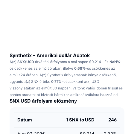
Felkapott
Kripto ETF-ek
Tanulj
CMC MCP
Új
Bitcoin ETF-ek
x402
Hírek
Kripto
Ethereum ETF-ek
Academy
Politika
Technikai elemzés
Kutatás
Synthetix - Amerikai dollár Adatok
A(z)
SNX/USD
átváltási árfolyama a mai napon $0.2141.
Ez
NaN%
-
Sportok
RSI
Videók
os csökkenés az elmúlt órában, illetve
0.68%
-os csökkenés az
elmúlt 24 órában.
A(z) Synthetix árfolyamának iránya csökkenő,
Pénzügy
MACD
ugyanis a(z) SNX értéke
Szótár
0.77%
-ot csökkent a(z) USD
viszonylatában az elmúlt 30 napban.
Váltónk valós időben frissül és
Technológia
pontos áradatokat biztosít bármikor, amikor átváltásra használod.
Származékos termékek
Kampányok
SNX USD árfolyam előzmény
NFT
Áttekintés
Airdropok
Dátum
1 SNX to USD
24ó
Összefoglaló NFT statisztikák
Likvidálások
Gyémánt jutalmak
Aug 07, 2026
$0.214
0.30
%