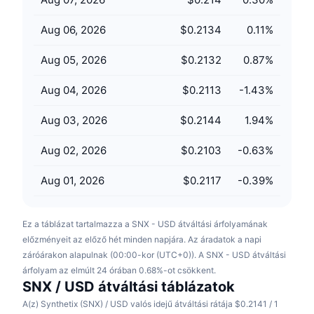
Közeledő értékesítések
Finanszírozási díjak
Tanulj & Keress
Aug 06, 2026
$0.2134
0.11
%
Aug 05, 2026
$0.2132
0.87
%
Naptár
Aug 04, 2026
$0.2113
-1.43
%
ICO Naptár
Aug 03, 2026
$0.2144
1.94
%
Esemény naptár
Aug 02, 2026
$0.2103
-0.63
%
Aug 01, 2026
$0.2117
-0.39
%
Ez a táblázat tartalmazza a SNX - USD átváltási árfolyamának
előzményeit az előző hét minden napjára. Az áradatok a napi
záróárakon alapulnak (00:00-kor (UTC+0)). A SNX - USD átváltási
árfolyam az elmúlt 24 órában 0.68%-ot csökkent.
SNX / USD átváltási táblázatok
A(z) Synthetix (SNX) / USD valós idejű átváltási rátája $0.2141 / 1