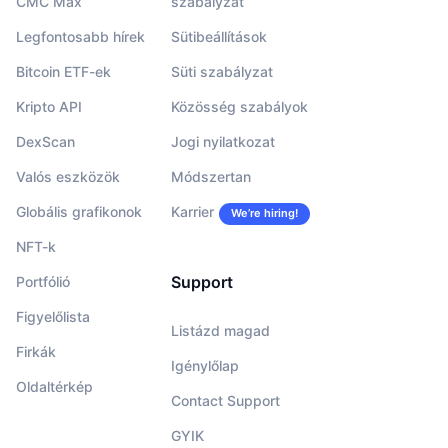
CMC Max
szabályzat
Legfontosabb hírek
Sütibeállítások
Bitcoin ETF-ek
Süti szabályzat
Kripto API
Közösség szabályok
DexScan
Jogi nyilatkozat
Valós eszközök
Módszertan
Globális grafikonok
Karrier
We’re hiring!
NFT-k
Support
Portfólió
Figyelőlista
Listázd magad
Firkák
Igénylőlap
Oldaltérkép
Contact Support
GYIK