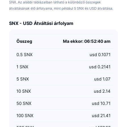
SNX. Az alábbi táblázatban látható a különböző összegek
átváltásának élő árfolyama, mint például 5 SNX és USD átváltása.
SNX - USD Átváltási árfolyam
Összeg
Ma ekkor: 06:52:40 am
0.5
SNX
usd 0.1071
1
SNX
usd 0.2141
5
SNX
usd 1.07
10
SNX
usd 2.14
50
SNX
usd 10.71
100
SNX
usd 21.41