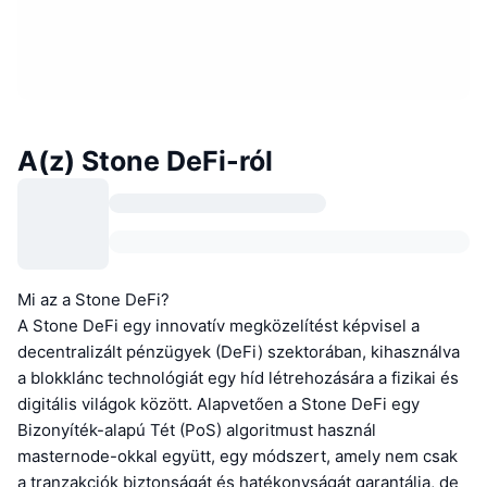
A(z) Stone DeFi-ról
Mi az a Stone DeFi?
A Stone DeFi egy innovatív megközelítést képvisel a
decentralizált pénzügyek (DeFi) szektorában, kihasználva
a blokklánc technológiát egy híd létrehozására a fizikai és
digitális világok között. Alapvetően a Stone DeFi egy
Bizonyíték-alapú Tét (PoS) algoritmust használ
masternode-okkal együtt, egy módszert, amely nem csak
a tranzakciók biztonságát és hatékonyságát garantálja, de