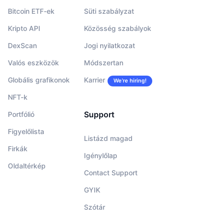
Bitcoin ETF-ek
Süti szabályzat
Kripto API
Közösség szabályok
DexScan
Jogi nyilatkozat
Valós eszközök
Módszertan
Globális grafikonok
Karrier
We’re hiring!
NFT-k
Support
Portfólió
Figyelőlista
Listázd magad
Firkák
Igénylőlap
Oldaltérkép
Contact Support
GYIK
Szótár