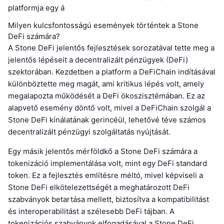
platformja egy á
Milyen kulcsfontosságú események történtek a Stone
DeFi számára?
A Stone DeFi jelentős fejlesztések sorozatával tette meg a
jelentős lépéseit a decentralizált pénzügyek (DeFi)
szektorában. Kezdetben a platform a DeFiChain indításával
különböztette meg magát, ami kritikus lépés volt, amely
megalapozta működését a DeFi ökoszisztémában. Ez az
alapvető esemény döntő volt, mivel a DeFiChain szolgál a
Stone DeFi kínálatának gerincéül, lehetővé téve számos
decentralizált pénzügyi szolgáltatás nyújtását.
Egy másik jelentős mérföldkő a Stone DeFi számára a
tokenizáció implementálása volt, mint egy DeFi standard
token. Ez a fejlesztés említésre méltó, mivel képviseli a
Stone DeFi elkötelezettségét a meghatározott DeFi
szabványok betartása mellett, biztosítva a kompatibilitást
és interoperabilitást a szélesebb DeFi tájban. A
tokenizációs szabványok elfogadásával a Stone DeFi