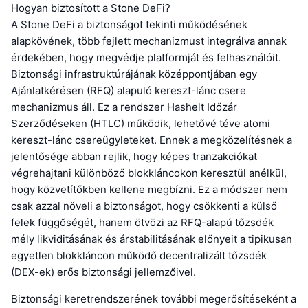
Hogyan biztosított a Stone DeFi?
A Stone DeFi a biztonságot tekinti működésének
alapkövének, több fejlett mechanizmust integrálva annak
érdekében, hogy megvédje platformját és felhasználóit.
Biztonsági infrastruktúrájának középpontjában egy
Ajánlatkérésen (RFQ) alapuló kereszt-lánc csere
mechanizmus áll. Ez a rendszer Hashelt Időzár
Szerződéseken (HTLC) működik, lehetővé téve atomi
kereszt-lánc csereügyleteket. Ennek a megközelítésnek a
jelentősége abban rejlik, hogy képes tranzakciókat
végrehajtani különböző blokkláncokon keresztül anélkül,
hogy közvetítőkben kellene megbízni. Ez a módszer nem
csak azzal növeli a biztonságot, hogy csökkenti a külső
felek függőségét, hanem ötvözi az RFQ-alapú tőzsdék
mély likviditásának és árstabilitásának előnyeit a tipikusan
egyetlen blokkláncon működő decentralizált tőzsdék
(DEX-ek) erős biztonsági jellemzőivel.
Biztonsági keretrendszerének további megerősítéseként a