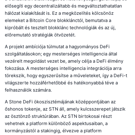
elősegíti egy decentralizáltabb és megváltoztathatatlan
hálózat kialakítását is. Ez a megközelítés kölcsönöz
elemeket a Bitcoin Core blokklánctól, bemutatva a
kipróbált és tesztelt blokklánc technológiák és az új,
előremutató stratégiák ötvözetét.
A projekt ambíciója túlmutat a hagyományos DeFi
szolgáltatásokon; egy mesterséges intelligencia által
vezérelt megoldást vezet be, amely célja a DeFi élmény
fokozása. A mesterséges intelligencia integrációja arra
törekszik, hogy egyszerűsítse a műveleteket, így a DeFi-t
világszerte hozzáférhetőbbé és hatékonyabbá téve a
felhasználók számára.
A Stone DeFi ökoszisztémájának középpontjában az
őshonos tokenje, az STN áll, amely kulcsszerepet játszik
az ösztönző struktúrában. Az STN birtokosai részt
vehetnek a platform különböző aspektusaiban, a
kormányzástól a stakingig, élvezve a platform