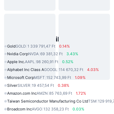
Népszerű Való Világbeli Eszközök
Gold
GOLD
1 339 791,47 Ft
0.14%
Nvidia Corp
NVDA
69 381,32 Ft
3.43%
Apple Inc.
AAPL
98 260,91 Ft
0.52%
Alphabet Inc Class A
GOOGL
114 670,32 Ft
4.03%
Microsoft Corp
MSFT
152 743,99 Ft
1.09%
Silver
SILVER
19 457,54 Ft
0.38%
Amazon.com Inc
AMZN
85 763,69 Ft
1.72%
Taiwan Semiconductor Manufacturing Co Ltd
TSM
129 919,
Broadcom Inc
AVGO
132 358,23 Ft
0.03%