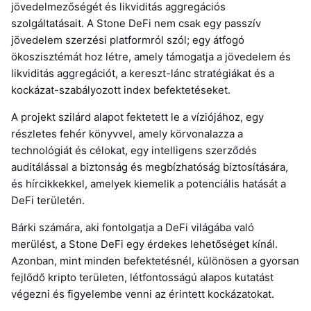
jövedelmezőségét és likviditás aggregációs
szolgáltatásait. A Stone DeFi nem csak egy passzív
jövedelem szerzési platformról szól; egy átfogó
ökoszisztémát hoz létre, amely támogatja a jövedelem és
likviditás aggregációt, a kereszt-lánc stratégiákat és a
kockázat-szabályozott index befektetéseket.
A projekt szilárd alapot fektetett le a víziójához, egy
részletes fehér könyvvel, amely körvonalazza a
technológiát és célokat, egy intelligens szerződés
auditálással a biztonság és megbízhatóság biztosítására,
és hírcikkekkel, amelyek kiemelik a potenciális hatását a
DeFi területén.
Bárki számára, aki fontolgatja a DeFi világába való
merülést, a Stone DeFi egy érdekes lehetőséget kínál.
Azonban, mint minden befektetésnél, különösen a gyorsan
fejlődő kripto területen, létfontosságú alapos kutatást
végezni és figyelembe venni az érintett kockázatokat.