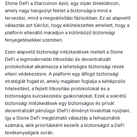
Stone DeFi a Starcoinon épül, egy olyan blokkláncon,
amely nagy hangsúlyt fektet a biztonságra mind a
tervezési, mind a megvalósítási fázisokban. Ez az alapvető
választás azt tükrözi, hogy elkötelezettek amellett, hogy a
platform ellenálló maradjon a különböző biztonsági
fenyegetésekkel szemben.
Ezen alapvető biztonsági intézkedések mellett a Stone
DeFi a legmodernebb titkosítási és decentralizált
protokollokat alkalmazza a lehetséges biztonsági rések
elleni védekezésre. A platform egy átfogó biztonsági
stratégiát fogad el, amely magában foglalja a kétlépcsős
hitelesítést, a fejlett titkosítási protokollokat és a
biztonságos kulcskezelési gyakorlatokat. Ezek a sokrétű
biztonsági intézkedések egy biztonságos és privát
decentralizált pénzügyi (DeFi) élményt hivatottak nyújtani,
így a Stone DeFi megbízható választás a felhasználók
számára, akik prioritásként kezelik a biztonságot a DeFi
tevékenységeik során.