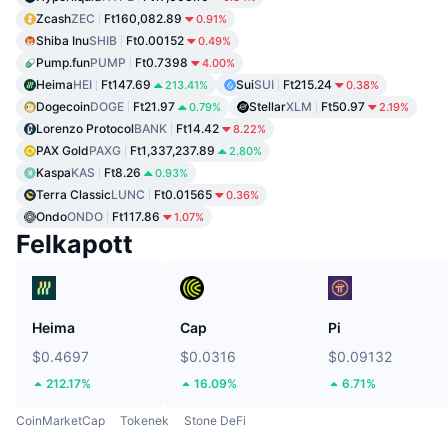
Zcash
ZEC
Ft160,082.89
0.91%
Shiba Inu
SHIB
Ft0.00152
0.49%
Pump.fun
PUMP
Ft0.7398
4.00%
Heima
HEI
Ft147.69
Sui
SUI
Ft215.24
213.41%
0.38%
Dogecoin
DOGE
Ft21.97
Stellar
XLM
Ft50.97
0.79%
2.19%
Lorenzo Protocol
BANK
Ft14.42
8.22%
PAX Gold
PAXG
Ft1,337,237.89
2.80%
Kaspa
KAS
Ft8.26
0.93%
Terra Classic
LUNC
Ft0.01565
0.36%
Ondo
ONDO
Ft117.86
1.07%
Felkapott
Heima
Cap
Pi
$0.4697
$0.0316
$0.09132
212.17%
16.09%
6.71%
CoinMarketCap
Tokenek
Stone DeFi