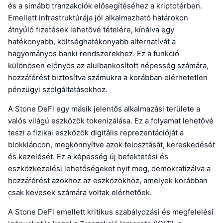
és a simább tranzakciók elősegítéséhez a kriptotérben.
Emellett infrastruktúrája jól alkalmazható határokon
átnyúló fizetések lehetővé tételére, kínálva egy
hatékonyabb, költséghatékonyabb alternatívát a
hagyományos banki rendszerekhez. Ez a funkció
különösen előnyös az alulbankosított népesség számára,
hozzáférést biztosítva számukra a korábban elérhetetlen
pénzügyi szolgáltatásokhoz.
A Stone DeFi egy másik jelentős alkalmazási területe a
valós világú eszközök tokenizálása. Ez a folyamat lehetővé
teszi a fizikai eszközök digitális reprezentációját a
blokkláncon, megkönnyítve azok felosztását, kereskedését
és kezelését. Ez a képesség új befektetési és
eszközkezelési lehetőségeket nyit meg, demokratizálva a
hozzáférést azokhoz az eszközökhöz, amelyek korábban
csak kevesek számára voltak elérhetőek.
A Stone DeFi emellett kritikus szabályozási és megfelelési