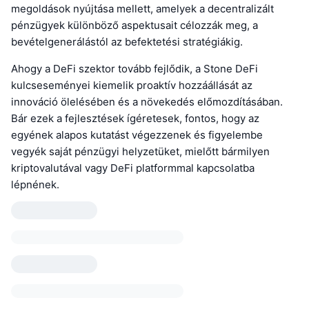
megoldások nyújtása mellett, amelyek a decentralizált
pénzügyek különböző aspektusait célozzák meg, a
bevételgenerálástól az befektetési stratégiákig.
Ahogy a DeFi szektor tovább fejlődik, a Stone DeFi
kulcseseményei kiemelik proaktív hozzáállását az
innováció ölelésében és a növekedés előmozdításában.
Bár ezek a fejlesztések ígéretesek, fontos, hogy az
egyének alapos kutatást végezzenek és figyelembe
vegyék saját pénzügyi helyzetüket, mielőtt bármilyen
kriptovalutával vagy DeFi platformmal kapcsolatba
lépnének.