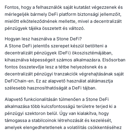
Fontos, hogy a felhasználók saját kutatást végezzenek és
mérlegeljék bármely DeFi platform biztonsági jellemzőit,
mielőtt elköteleződnének mellette, mivel a decentralizált
pénzügyek tájéka összetett és változó.
Hogyan lesz használva a Stone DeFi?
A Stone DeFi jelentős szerepet készül betölteni a
decentralizált pénzügyek (DeFi) ökoszisztémájában,
kihasználva képességeit számos alkalmazásra. Elsősorban
fontos összetevője lesz a tétbe helyezésnek és a
decentralizált pénzügyi tranzakciók végrehajtásának saját
DeFiChain-en. Ez az alapvető használat alátámasztja
szélesebb hasznosíthatóságát a DeFi tájban.
Alapvető funkcionalitásán túlmenően a Stone DeFi
alkalmazása több kulcsfontosságú területre terjed ki a
pénzügyi szektoron belül. Úgy van kialakítva, hogy
támogassa a stabilcoinok létrehozását és kezelését,
amelyek elengedhetetlenek a volatilitás csökkentéséhez