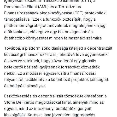
igényeket is kezel a Tranzakció Ismerete (KYT), a
Pénzmosás Elleni (AML) és a Terrorizmus
Finanszírozásának Megakadályozása (CFT) protokollok
támogatásával. Ezek a funkciók biztosítják, hogy a
platformon végrehajtott műveletek megfeleljenek a jogi
előírásoknak, elősegítve egy biztonságosabb és
átláthatóbb környezetet minden felhasználó számára.
Továbbá, a platform sokoldalúsága kiterjed a decentralizált
közösségi finanszírozásra is, lehetővé téve egyéneknek
és szervezeteknek, hogy közvetlenül egy globális
befektetői bázistól gyűjtsenek forrásokat közvetítők
nélkül. Ez a módszer egyszerűsíti a finanszírozási
folyamatot, csökkentve a különböző projektek költségeit
és belépési akadályait.
Eszközkezelés és decentralizált tőzsdék tekintetében a
Stone DeFi erős megoldásokat kínál, amelyek mind az
egyéni, mind az intézményi befektetők igényeit
kiszolgálják. Kereszt-lánc jövedelem aggregációs