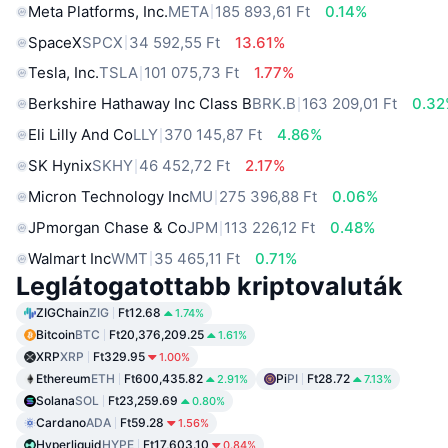
Meta Platforms, Inc.
META
185 893,61 Ft
0.14%
SpaceX
SPCX
34 592,55 Ft
13.61%
Tesla, Inc.
TSLA
101 075,73 Ft
1.77%
Berkshire Hathaway Inc Class B
BRK.B
163 209,01 Ft
0.3
Eli Lilly And Co
LLY
370 145,87 Ft
4.86%
SK Hynix
SKHY
46 452,72 Ft
2.17%
Micron Technology Inc
MU
275 396,88 Ft
0.06%
JPmorgan Chase & Co
JPM
113 226,12 Ft
0.48%
Walmart Inc
WMT
35 465,11 Ft
0.71%
Leglátogatottabb kriptovaluták
ZIGChain
ZIG
Ft12.68
1.74%
Bitcoin
BTC
Ft20,376,209.25
1.61%
XRP
XRP
Ft329.95
1.00%
Ethereum
ETH
Ft600,435.82
Pi
PI
Ft28.72
2.91%
7.13%
Solana
SOL
Ft23,259.69
0.80%
Cardano
ADA
Ft59.28
1.56%
Hyperliquid
HYPE
Ft17,603.10
0.84%