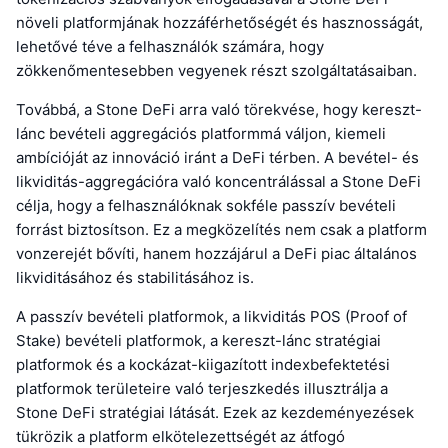
növeli platformjának hozzáférhetőségét és hasznosságát,
lehetővé téve a felhasználók számára, hogy
zökkenőmentesebben vegyenek részt szolgáltatásaiban.
Továbbá, a Stone DeFi arra való törekvése, hogy kereszt-
lánc bevételi aggregációs platformmá váljon, kiemeli
ambícióját az innováció iránt a DeFi térben. A bevétel- és
likviditás-aggregációra való koncentrálással a Stone DeFi
célja, hogy a felhasználóknak sokféle passzív bevételi
forrást biztosítson. Ez a megközelítés nem csak a platform
vonzerejét bővíti, hanem hozzájárul a DeFi piac általános
likviditásához és stabilitásához is.
A passzív bevételi platformok, a likviditás POS (Proof of
Stake) bevételi platformok, a kereszt-lánc stratégiai
platformok és a kockázat-kiigazított indexbefektetési
platformok területeire való terjeszkedés illusztrálja a
Stone DeFi stratégiai látását. Ezek az kezdeményezések
tükrözik a platform elkötelezettségét az átfogó