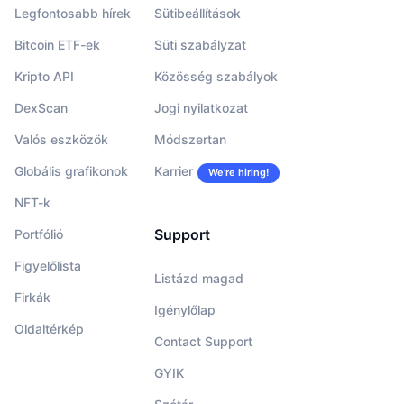
Legfontosabb hírek
Sütibeállítások
Bitcoin ETF-ek
Süti szabályzat
Kripto API
Közösség szabályok
DexScan
Jogi nyilatkozat
Valós eszközök
Módszertan
Globális grafikonok
Karrier
We’re hiring!
NFT-k
Support
Portfólió
Figyelőlista
Listázd magad
Firkák
Igénylőlap
Oldaltérkép
Contact Support
GYIK