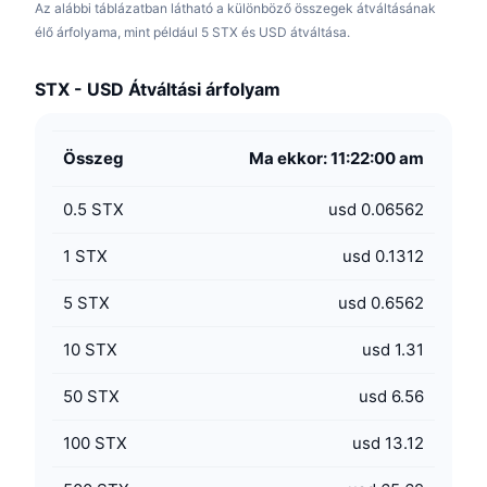
Az alábbi táblázatban látható a különböző összegek átváltásának
élő árfolyama, mint például 5 STX és USD átváltása.
STX - USD Átváltási árfolyam
Összeg
Ma ekkor: 11:22:00 am
0.5
STX
usd 0.06562
1
STX
usd 0.1312
5
STX
usd 0.6562
10
STX
usd 1.31
50
STX
usd 6.56
100
STX
usd 13.12