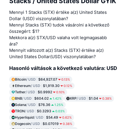
Stacks / United States Dollar GYIK
Mennyi 1 Stacks (STX) értéke a(z) United States
Dollar (USD) viszonylatában?
Mennyi Stacks (STX) tudok vásárolni a következő
összegért: $1?
Mekkora a(z) STX/USD valaha volt legmagasabb
ára?
Mennyit változott a(z) Stacks (STX) értéke a(z)
United States Dollar(USD) viszonylatában?
Hasonló váltások a következő valutára: USD
Bitcoin
/ USD
$64,927.07
0.13%
Ethereum
/ USD
$1,919.30
0.12%
Tether
/ USD
$0.9992
0.10%
BNB
/ USD
$604.02
XRP
/ USD
$1.04
1.42%
0.38%
Solana
/ USD
$76.36
1.25%
TRON
/ USD
$0.3293
0.03%
Hyperliquid
/ USD
$54.49
0.62%
Dogecoin
/ USD
$0.07019
0.38%