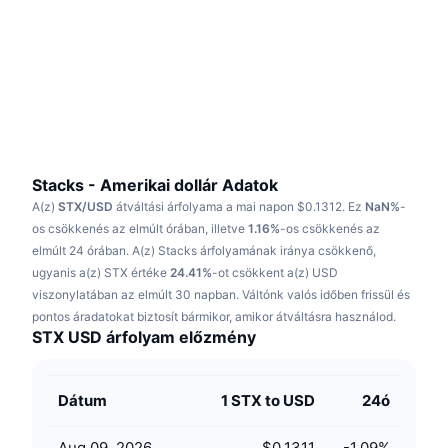
Felkapott
Kripto ETF-ek
Tanulj
CMC MCP
Új
Bitcoin ETF-ek
x402
Hírek
Kripto
Ethereum ETF-ek
Academy
Politika
Technikai elemzés
Kutatás
Stacks - Amerikai dollár Adatok
A(z)
STX/USD
átváltási árfolyama a mai napon $0.1312.
Ez
NaN%
-
Sportok
RSI
Videók
os csökkenés az elmúlt órában, illetve
1.16%
-os csökkenés az
elmúlt 24 órában.
A(z) Stacks árfolyamának iránya csökkenő,
Pénzügy
MACD
ugyanis a(z) STX értéke
Szótár
24.41%
-ot csökkent a(z) USD
viszonylatában az elmúlt 30 napban.
Váltónk valós időben frissül és
Technológia
pontos áradatokat biztosít bármikor, amikor átváltásra használod.
Származékos termékek
Kampányok
STX USD árfolyam előzmény
NFT
Áttekintés
Airdropok
Dátum
1 STX to USD
24ó
Összefoglaló NFT statisztikák
Likvidálások
Gyémánt jutalmak
Aug 09, 2026
$0.1311
-1.09
%