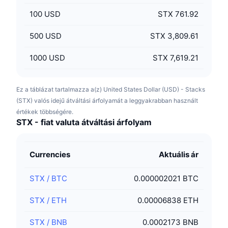
100
USD
STX 761.92
500
USD
STX 3,809.61
1000
USD
STX 7,619.21
Ez a táblázat tartalmazza a(z) United States Dollar (USD) - Stacks
(STX) valós idejű átváltási árfolyamát a leggyakrabban használt
értékek többségére.
STX - fiat valuta átváltási árfolyam
Currencies
Aktuális ár
STX
/
BTC
0.000002021 BTC
STX
/
ETH
0.00006838 ETH
STX
/
BNB
0.0002173 BNB