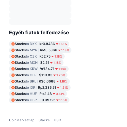
Egyéb fiatok felfedezése
Stacks
to DKK
kr0.8486
1.18%
Stacks
to MYR
RM0.5366
1.18%
Stacks
to CZK
Kč2.75
1.18%
Stacks
to MXN
$2.25
1.18%
Stacks
to KRW
₩184.71
1.18%
Stacks
to CLP
$119.83
1.20%
Stacks
to BRL
R$0.6688
1.18%
Stacks
to IDR
Rp2,335.51
1.21%
Stacks
to HUF
Ft41.48
0.61%
Stacks
to GBP
£0.09725
1.18%
CoinMarketCap
Stacks
USD