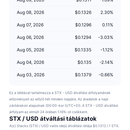
Közeledő értékesítések
Finanszírozási díjak
Tanulj & Keress
Aug 08, 2026
$0.1326
2.30
%
Aug 07, 2026
$0.1296
0.11
%
Naptár
Aug 06, 2026
$0.1294
-3.03
%
ICO Naptár
Aug 05, 2026
$0.1335
-1.12
%
Esemény naptár
Aug 04, 2026
$0.135
-2.14
%
Aug 03, 2026
$0.1379
-0.66
%
Ez a táblázat tartalmazza a STX - USD átváltási árfolyamának
előzményeit az előző hét minden napjára. Az áradatok a napi
záróárakon alapulnak (00:00-kor (UTC+0)). A STX - USD átváltási
árfolyam az elmúlt 24 órában 1.16%-ot csökkent.
STX / USD átváltási táblázatok
A(z) Stacks (STX) / USD valós idejű átváltási rátája $0.1312 / 1 STX.