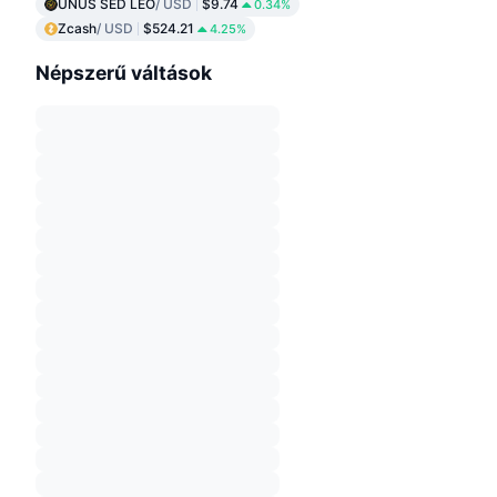
UNUS SED LEO
/ USD
$9.74
0.34%
Zcash
/ USD
$524.21
4.25%
Népszerű váltások