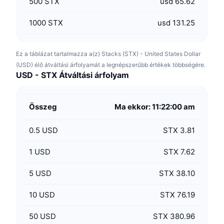
500
STX
usd 65.62
1000
STX
usd 131.25
Ez a táblázat tartalmazza a(z) Stacks (STX) - United States Dollar
(USD) élő átváltási árfolyamát a legnépszerűbb értékek többségére.
USD - STX Átváltási árfolyam
Összeg
Ma ekkor: 11:22:00 am
0.5
USD
STX 3.81
1
USD
STX 7.62
5
USD
STX 38.10
10
USD
STX 76.19
50
USD
STX 380.96