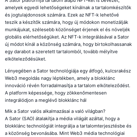
A Sator platformja tartalom alapú NFT-ket is bevezet,
amelyek egyedi lehetőségeket kínálnak a tartalomkészítők
és jogtulajdonosok számára. Ezek az NFT-k lehetővé
teszik a készítők számára, hogy új módokon monetizálják
munkájukat, szélesebb közönséget érjenek el és növeljék
globális elérhetőségüket. Az NFT-k integrálásával a Sator
új módot kínál a közönség számára, hogy birtokolhassanak
egy darabot a szeretett tartalomból, tovább mélyítve
elköteleződésüket.
Lényegében a Sator technológiája egy átfogó, kulcsrakész
Web3 megoldás nagy léptékben, amely a blokklánc
innováció révén forradalmasítja a tartalom elköteleződést.
A platform képessége, hogy zökkenőmentesen
integrálódjon a meglévő blokklánc hál
Mik a Sator valós alkalmazásai a való világban?
A Sator (SAO) átalakítja a média világát azáltal, hogy a
blokklánc technológiát integrálja a tartalomterjesztésbe és
a közönség bevonásába. Mint Web3 média technológiai