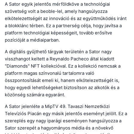
A Sator egyik jelentős mérföldköve a technológiai
szövetség volt a beoble-lel, amely hangsúlyozza
elkötelezettségét az innováció és az együttműködés iránt
a blokklánc térben. Ez a partnerség célja, hogy javítsa a
platform technológiai képességeit, tovább erősítve
pozícióját a médiaiparban.
A digitális gyűjthető tárgyak területén a Sator nagy
visszhangot keltett a Reynaldo Pacheco által kiadott
"Diamonds" NFT kollekcióval. Ez a kollekció nemcsak a
platform magas színvonalú tartalomra való
összpontosítását emeli ki, hanem elkötelezettségét is,
hogy egyedi lehetőségeket biztosítson az alkotók és a
közönség számára egyaránt.
A Sator jelenléte a MipTV 49. Tavaszi Nemzetközi
Televíziós Piacán egy másik jelentős eseményt jelölt. Ez a
szereplés egy nagy iparági eseményen hangsúlyozza a
Sator szerepét a hagyományos média és a növekvő