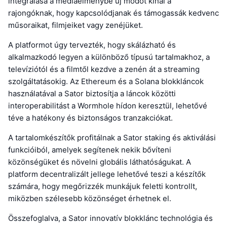
integrálása a médiaélménybe új módot kínál a
rajongóknak, hogy kapcsolódjanak és támogassák kedvenc
műsoraikat, filmjeiket vagy zenéjüket.
A platformot úgy tervezték, hogy skálázható és
alkalmazkodó legyen a különböző típusú tartalmakhoz, a
televíziótól és a filmtől kezdve a zenén át a streaming
szolgáltatásokig. Az Ethereum és a Solana blokkláncok
használatával a Sator biztosítja a láncok közötti
interoperabilitást a Wormhole hídon keresztül, lehetővé
téve a hatékony és biztonságos tranzakciókat.
A tartalomkészítők profitálnak a Sator staking és aktiválási
funkcióiból, amelyek segítenek nekik bővíteni
közönségüket és növelni globális láthatóságukat. A
platform decentralizált jellege lehetővé teszi a készítők
számára, hogy megőrizzék munkájuk feletti kontrollt,
miközben szélesebb közönséget érhetnek el.
Összefoglalva, a Sator innovatív blokklánc technológia és