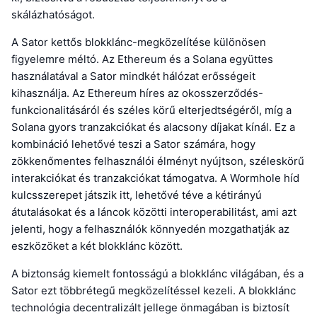
skálázhatóságot.
A Sator kettős blokklánc-megközelítése különösen
figyelemre méltó. Az Ethereum és a Solana együttes
használatával a Sator mindkét hálózat erősségeit
kihasználja. Az Ethereum híres az okosszerződés-
funkcionalitásáról és széles körű elterjedtségéről, míg a
Solana gyors tranzakciókat és alacsony díjakat kínál. Ez a
kombináció lehetővé teszi a Sator számára, hogy
zökkenőmentes felhasználói élményt nyújtson, széleskörű
interakciókat és tranzakciókat támogatva. A Wormhole híd
kulcsszerepet játszik itt, lehetővé téve a kétirányú
átutalásokat és a láncok közötti interoperabilitást, ami azt
jelenti, hogy a felhasználók könnyedén mozgathatják az
eszközöket a két blokklánc között.
A biztonság kiemelt fontosságú a blokklánc világában, és a
Sator ezt többrétegű megközelítéssel kezeli. A blokklánc
technológia decentralizált jellege önmagában is biztosít