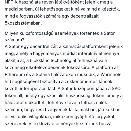
NFT-k használata révén játékváltóként jelenik meg a
médiaiparban, új lehetőségeket kínálva mind a készítők,
mind a fogyasztók számára egy decentralizált
ökoszisztémában.
Milyen kulcsfontosságú események történtek a Sator
számára?
A Sator egy decentralizált alkalmazásplatformként jelenik
meg, amely a hagyományos médiát interaktív élménnyé
alakítja át, a blokklánc technológiát felhasználva a
közönség elköteleződésének fokozására. A platform az
Ethereum és a Solana hálózatokon működik, a Wormhole
híd segítségével biztosítva a zökkenőmentes láncok
közötti interoperabilitást. A Sator középpontjában a SAO
token áll, amely egy szociális hasznossági token, amely a
hálózatot működteti, lehetővé téve a felhasználók
számára, hogy részt vegyenek tartalmakban, játékokban
és virtuális világokban, miközben gyűjthető tárgyakat
szereznek és exkluzív eseményekhez férnek hozzá.