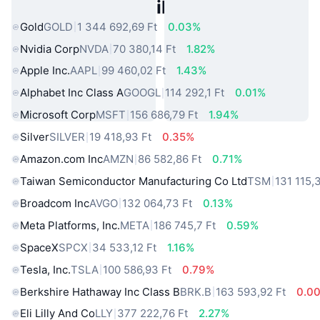
Népszerű Való Világbeli Eszközök
Gold
GOLD
1 344 692,69 Ft
0.03%
Nvidia Corp
NVDA
70 380,14 Ft
1.82%
Apple Inc.
AAPL
99 460,02 Ft
1.43%
Alphabet Inc Class A
GOOGL
114 292,1 Ft
0.01%
Microsoft Corp
MSFT
156 686,79 Ft
1.94%
Silver
SILVER
19 418,93 Ft
0.35%
Amazon.com Inc
AMZN
86 582,86 Ft
0.71%
Taiwan Semiconductor Manufacturing Co Ltd
TSM
131 115,
Broadcom Inc
AVGO
132 064,73 Ft
0.13%
Meta Platforms, Inc.
META
186 745,7 Ft
0.59%
SpaceX
SPCX
34 533,12 Ft
1.16%
Tesla, Inc.
TSLA
100 586,93 Ft
0.79%
Berkshire Hathaway Inc Class B
BRK.B
163 593,92 Ft
0.0
Eli Lilly And Co
LLY
377 222,76 Ft
2.27%