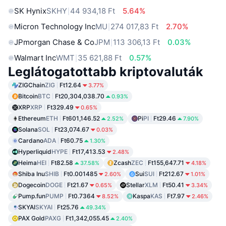
SK Hynix
SKHY
44 934,18 Ft
5.64%
Micron Technology Inc
MU
274 017,83 Ft
2.70%
JPmorgan Chase & Co
JPM
113 306,13 Ft
0.03%
Walmart Inc
WMT
35 621,88 Ft
0.57%
Leglátogatottabb kriptovaluták
ZIGChain
ZIG
Ft12.64
3.77%
Bitcoin
BTC
Ft20,304,038.70
0.93%
XRP
XRP
Ft329.49
0.65%
Ethereum
ETH
Ft601,146.52
Pi
PI
Ft29.46
2.52%
7.90%
Solana
SOL
Ft23,074.67
0.03%
Cardano
ADA
Ft60.75
1.30%
Hyperliquid
HYPE
Ft17,413.53
2.48%
Heima
HEI
Ft82.58
Zcash
ZEC
Ft155,647.71
37.58%
4.18%
Shiba Inu
SHIB
Ft0.001485
Sui
SUI
Ft212.67
2.60%
1.01%
Dogecoin
DOGE
Ft21.67
Stellar
XLM
Ft50.41
0.65%
3.34%
Pump.fun
PUMP
Ft0.7364
Kaspa
KAS
Ft7.97
8.52%
2.46%
SKYAI
SKYAI
Ft25.76
49.34%
PAX Gold
PAXG
Ft1,342,055.45
2.40%