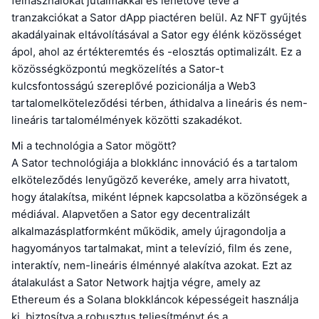
felhasználókat jutalmakkal és lehetővé téve a
tranzakciókat a Sator dApp piactéren belül. Az NFT gyűjtés
akadályainak eltávolításával a Sator egy élénk közösséget
ápol, ahol az értékteremtés és -elosztás optimalizált. Ez a
közösségközpontú megközelítés a Sator-t
kulcsfontosságú szereplővé pozicionálja a Web3
tartalomelköteleződési térben, áthidalva a lineáris és nem-
lineáris tartalomélmények közötti szakadékot.
Mi a technológia a Sator mögött?
A Sator technológiája a blokklánc innováció és a tartalom
elköteleződés lenyűgöző keveréke, amely arra hivatott,
hogy átalakítsa, miként lépnek kapcsolatba a közönségek a
médiával. Alapvetően a Sator egy decentralizált
alkalmazásplatformként működik, amely újragondolja a
hagyományos tartalmakat, mint a televízió, film és zene,
interaktív, nem-lineáris élménnyé alakítva azokat. Ezt az
átalakulást a Sator Network hajtja végre, amely az
Ethereum és a Solana blokkláncok képességeit használja
ki, biztosítva a robusztus teljesítményt és a