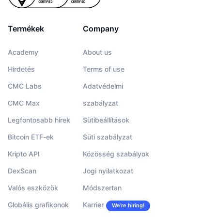
Termékek
Company
Academy
About us
Hirdetés
Terms of use
CMC Labs
Adatvédelmi
CMC Max
szabályzat
Legfontosabb hírek
Sütibeállítások
Bitcoin ETF-ek
Süti szabályzat
Kripto API
Közösség szabályok
DexScan
Jogi nyilatkozat
Valós eszközök
Módszertan
Globális grafikonok
Karrier
We’re hiring!