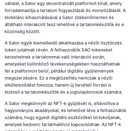
vállalat, a Sator egy decentralizált platformot kínál, amely
forradalmasítja a tartalom fogyasztását és monetizálását. A
blokklánc kihasználásával a Sator zökkenőmentes és
átlátható interakciót tesz lehetővé a tartalomkészítők és a
közönség között.
A Sator egyik kiemelkedő alkalmazása a nézői ösztönzés
token jutalmak révén. A felhasználók SAO tokeneket
kereshetnek a tartalommal való interakció során,
amelyeket különböző tevékenységekben használhatnak
fel a platformon belül, például digitális gyűjtemények
megszerzésére. Ez a megközelítés nemcsak a nézői
elköteleződést fokozza, hanem új bevételi forrást is
biztosít a tartalomkészítők és a jogtulajdonosok számára.
A Sator megkönnyíti az NFT-k gyűjtését is, eltávolítva a
hagyományos akadályokat, és lehetővé téve a felhasználók
számára, hogy egyedi digitális eszközöket birtokoljanak,
amelyek kedvenc tartalmaikhoz kapcsolódnak. Az NFT-k