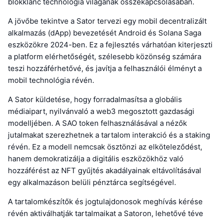
blokklánc technológia világának összekapcsolásában.
A jövőbe tekintve a Sator tervezi egy mobil decentralizált
alkalmazás (dApp) bevezetését Android és Solana Saga
eszközökre 2024-ben. Ez a fejlesztés várhatóan kiterjeszti
a platform elérhetőségét, szélesebb közönség számára
teszi hozzáférhetővé, és javítja a felhasználói élményt a
mobil technológia révén.
A Sator küldetése, hogy forradalmasítsa a globális
médiaipart, nyilvánvaló a web3 megosztott gazdasági
modelljében. A SAO token felhasználásával a nézők
jutalmakat szerezhetnek a tartalom interakció és a staking
révén. Ez a modell nemcsak ösztönzi az elköteleződést,
hanem demokratizálja a digitális eszközökhöz való
hozzáférést az NFT gyűjtés akadályainak eltávolításával
egy alkalmazáson belüli pénztárca segítségével.
A tartalomkészítők és jogtulajdonosok meghívás kérése
révén aktiválhatják tartalmaikat a Satoron, lehetővé téve