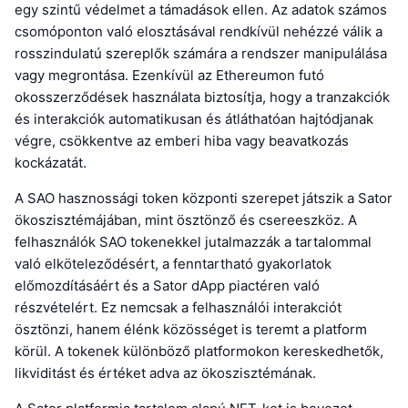
egy szintű védelmet a támadások ellen. Az adatok számos
csomóponton való elosztásával rendkívül nehézzé válik a
rosszindulatú szereplők számára a rendszer manipulálása
vagy megrontása. Ezenkívül az Ethereumon futó
okosszerződések használata biztosítja, hogy a tranzakciók
és interakciók automatikusan és átláthatóan hajtódjanak
végre, csökkentve az emberi hiba vagy beavatkozás
kockázatát.
A SAO hasznossági token központi szerepet játszik a Sator
ökoszisztémájában, mint ösztönző és csereeszköz. A
felhasználók SAO tokenekkel jutalmazzák a tartalommal
való elköteleződésért, a fenntartható gyakorlatok
előmozdításáért és a Sator dApp piactéren való
részvételért. Ez nemcsak a felhasználói interakciót
ösztönzi, hanem élénk közösséget is teremt a platform
körül. A tokenek különböző platformokon kereskedhetők,
likviditást és értéket adva az ökoszisztémának.