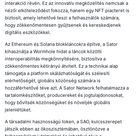
interakció révén. Ez az innovatív megközelítés nemcsak a
nézői elköteleződést fokozza, hanem egy NFT piacteret is
biztosít, amely lehetővé teszi a felhasználók számára,
hogy zökkenőmentesen gyűjtsenek és kereskedjenek
digitális eszközökkel.
Az Ethereum és Solana blokkláncokra építve, a Sator
kihasználja a Wormhole hidat a láncok közötti
interoperabilitás megkönnyítésére, biztosítva a
zökkenőmentes kétirányú átvitelt. Ez a technikai alap
támogatja a platform skálázhatóságát és szélesíti
elérhetőségét, globális közönség számára is
hozzáférhetővé téve azt. A Sator Network felhatalmazza a
tartalomkészítőket, producereket és jogtulajdonosokat,
hogy bővítsék közönségüket és növeljék globális
jelenlétüket.
A társadalmi hasznosságú token, a SAO, kulcsszerepet
játszik ebben az ökoszisztémában, ösztönözve a