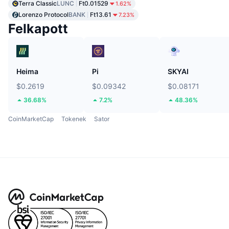
Terra Classic
LUNC
Ft0.01529
1.62%
Lorenzo Protocol
BANK
Ft13.61
7.23%
Felkapott
Heima
Pi
SKYAI
$0.2619
$0.09342
$0.08171
36.68%
7.2%
48.36%
CoinMarketCap
Tokenek
Sator