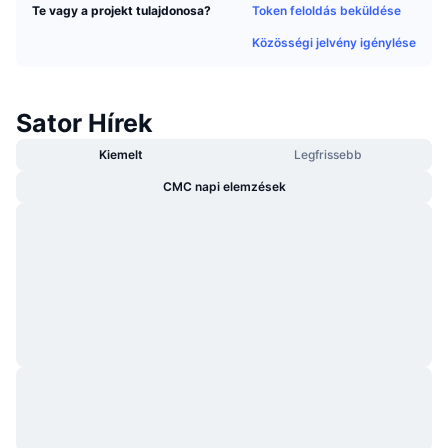
Token feloldás beküldése
Te vagy a projekt tulajdonosa?
Felkapott
Kripto ETF-ek
Tanulj
CMC MCP
Közösségi jelvény igénylése
Új
Bitcoin ETF-ek
x402
Hírek
Kripto
Ethereum ETF-ek
Sator Hírek
Academy
Kiemelt
Legfrissebb
Politika
Technikai elemzés
Kutatás
CMC napi elemzések
Sportok
RSI
Videók
Pénzügy
MACD
Szótár
Technológia
Származékos termékek
Kampányok
NFT
Áttekintés
Airdropok
Összefoglaló NFT statisztikák
Likvidálások
Gyémánt jutalmak