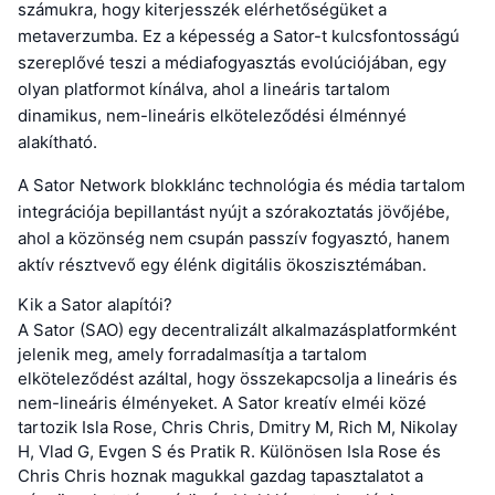
számukra, hogy kiterjesszék elérhetőségüket a
metaverzumba. Ez a képesség a Sator-t kulcsfontosságú
szereplővé teszi a médiafogyasztás evolúciójában, egy
olyan platformot kínálva, ahol a lineáris tartalom
dinamikus, nem-lineáris elköteleződési élménnyé
alakítható.
A Sator Network blokklánc technológia és média tartalom
integrációja bepillantást nyújt a szórakoztatás jövőjébe,
ahol a közönség nem csupán passzív fogyasztó, hanem
aktív résztvevő egy élénk digitális ökoszisztémában.
Kik a Sator alapítói?
A Sator (SAO) egy decentralizált alkalmazásplatformként
jelenik meg, amely forradalmasítja a tartalom
elköteleződést azáltal, hogy összekapcsolja a lineáris és
nem-lineáris élményeket. A Sator kreatív elméi közé
tartozik Isla Rose, Chris Chris, Dmitry M, Rich M, Nikolay
H, Vlad G, Evgen S és Pratik R. Különösen Isla Rose és
Chris Chris hoznak magukkal gazdag tapasztalatot a