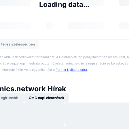
Loading data...
 teljes szélességben
 az oldal partnerlinkeket tartalmazhat. A CoinMarketCap pénzjutalomban részesülhet,
ét és elvégzel egy meghatározott műveletet, mint például a regisztráció és kereskedés 
információkért vess egy pillantást a
Partner Nyilatkozatra
.
ics.network Hírek
Legfrissebb
CMC napi elemzések