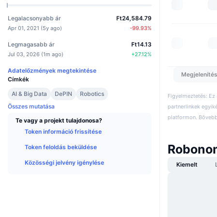
Legalacsonyabb ár
Ft24,584.79
Apr 01, 2021
(
5y ago
)
-99.93
%
Legmagasabb ár
Ft14.13
Jul 03, 2026
(
1m ago
)
+
27.12
%
Adatelőzmények megtekintése
Megjelenítés
Címkék
AI & Big Data
DePIN
Robotics
Figyelmeztetés: Ez
Összes mutatása
partnerlinkek egyik
platformon. Bővebb 
Te vagy a projekt tulajdonosa?
Token információ frissítése
Robonom
Token feloldás beküldése
Közösségi jelvény igénylése
Kiemelt