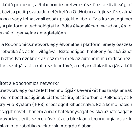
ráskódú protokoll, a Robonomics.network ösztönzi a közösségi r
ódbázisa pedig szabadon elérhető a GitHubon a fejlesztők szám
sanak vagy felhasználhassák projektjeikben. Ez a közösségi me
gy a platform a technológiai fejlődés élvonalában maradjon, és 
asználói igényeinek megfelelően.
 a Robonomics.network egy élvonalbeli platform, amely összekö
 robotika és az IoT világával. Biztonságos, hatékony és skálázha
át biztosítva ezeknek az eszközöknek az autonóm működéséhez,
 és szolgáltatásokat tesz lehetővé, amelyek átalakíthatják a kü
ított a Robonomics.network?
network egy összetett technológiák keverékét használja annak
 és robosztusságának biztosítására, elsősorban a Polkadot, az
ary File System (IPFS) erősségeit kihasználva. Ez a kombináció
nságát növeli, hanem annak hatékonyságát és skálázhatóságát is
twork-et erős szereplővé téve a blokklánc technológia és az In
valamint a robotika szektorok integrációjában.