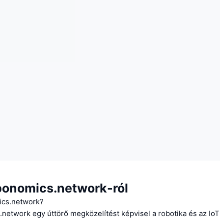
bonomics.network-ról
ics.network?
network egy úttörő megközelítést képvisel a robotika és az Io