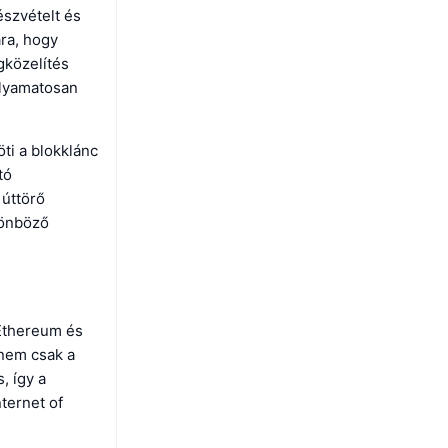
észvételt és
ára, hogy
gközelítés
folyamatosan
ti a blokklánc
tó
 úttörő
lönböző
 Ethereum és
 nem csak a
, így a
ternet of