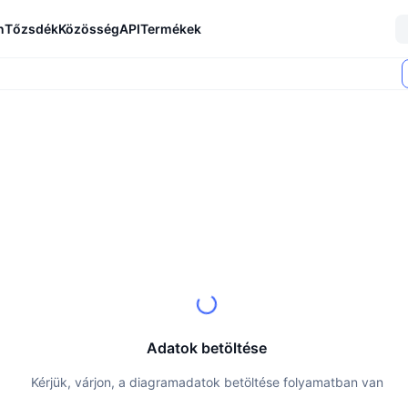
n
Tőzsdék
Közösség
API
Termékek
Adatok betöltése
Kérjük, várjon, a diagramadatok betöltése folyamatban van