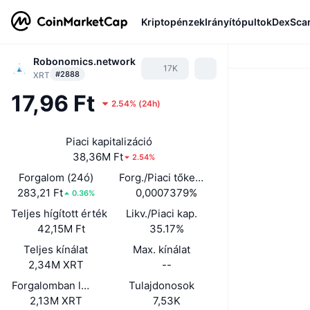
Kriptopénzek
Irányítópultok
DexSca
Robonomics.network
17K
#2888
XRT
17,96 Ft
2.54%
(
24h
)
Piaci kapitalizáció
38,36M Ft
2.54%
Forgalom (24ó)
Forg./Piaci tőkeé. (24ó)
283,21 Ft
0,0007379%
0.36%
Teljes hígított érték
Likv./Piaci kap.
42,15M Ft
35.17%
Teljes kínálat
Max. kínálat
2,34M XRT
--
Forgalomban lévő kínálat
Tulajdonosok
2,13M XRT
7,53K