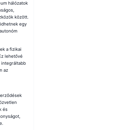
reum hálózatok
onságos,
zközök között.
ödhetnek egy
z autonóm
k a fizikai
Ez lehetővé
integráltabb
n az
zerződések
közvetlen
k és
konyságot,
e.