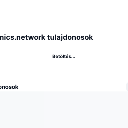
ics.network tulajdonosok
Betöltés...
donosok