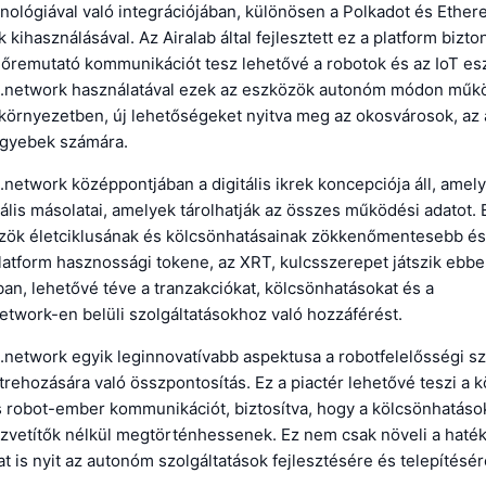
nológiával való integrációjában, különösen a Polkadot és Ethe
kihasználásával. Az Airalab által fejlesztett ez a platform bizt
lőremutató kommunikációt tesz lehetővé a robotok és az IoT es
.network használatával ezek az eszközök autonóm módon műk
t környezetben, új lehetőségeket nyitva meg az okosvárosok, a
 egyebek számára.
etwork középpontjában a digitális ikrek koncepciója áll, amelye
ális másolatai, amelyek tárolhatják az összes működési adatot. 
özök életciklusának és kölcsönhatásainak zökkenőmentesebb és 
latform hasznossági tokene, az XRT, kulcsszerepet játszik ebbe
n, lehetővé téve a tranzakciókat, kölcsönhatásokat és a
twork-en belüli szolgáltatásokhoz való hozzáférést.
network egyik leginnovatívabb aspektusa a robotfelelősségi s
trehozására való összpontosítás. Ez a piactér lehetővé teszi a 
s robot-ember kommunikációt, biztosítva, hogy a kölcsönhatáso
özvetítők nélkül megtörténhessenek. Ez nem csak növeli a haté
t is nyit az autonóm szolgáltatások fejlesztésére és telepítésér