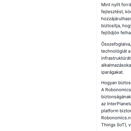
Mint nyílt for
fejlesztést, k
hozzájárulhas
biztosítja, ho
fejlődjön felh
Összefoglalva,
technológiát a
infrastruktúr
alkalmazásokat
iparágakat.
Hogyan biztos
A Robonomics.
biztonságának
az InterPlanet
platform bizto
Robonomics.ne
Things (IoT), 