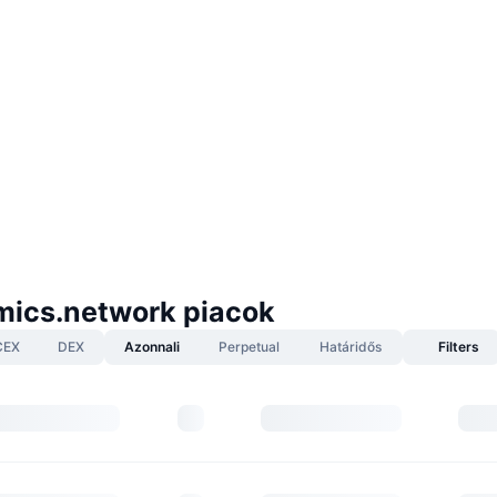
ics.network piacok
CEX
DEX
Azonnali
Perpetual
Határidős
Filters