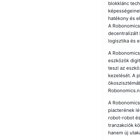
blokklánc tech
képességeinek 
hatékony és e
A Robonomics
decentralizál
logisztika és
A Robonomics.n
eszközök digit
teszi az eszk
kezelését. A p
ökoszisztémába
Robonomics.ne
A Robonomics.
piacterének lé
robot-robot é
tranzakciók k
hanem új utaka