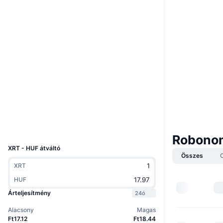
Webhely
Website
Whitepaper
Közösségi
0x7de9...061cb7
Szerződések
3.5
Értékelés (CertiK)
etherscan.io
Explorers
Wallets
UCID
4757
Robonom
XRT - HUF átváltó
Összes
XRT
HUF
Árteljesítmény
24ó
Alacsony
Magas
Ft17.12
Ft18.44