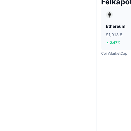
Felkapo
Ethereum
$1,913.5
2.47%
CoinMarketCap