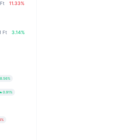
Ft
11.33%
1 Ft
3.14%
8.56%
0.91%
4%