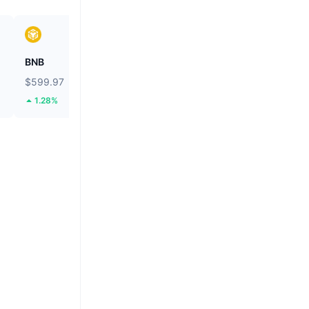
BNB
Solana
$599.97
$74.46
1.28%
0.99%