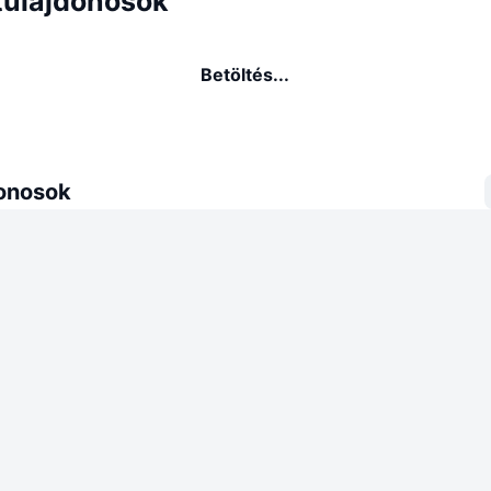
tulajdonosok
Betöltés...
donosok