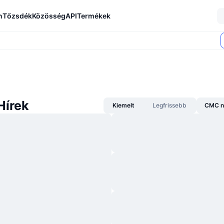
n
Tőzsdék
Közösség
API
Termékek
Hírek
Kiemelt
Legfrissebb
CMC n