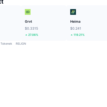
tt
Grvt
Heima
$0.3315
$0.241
27.06%
119.21%
Tokenek
RELIGN