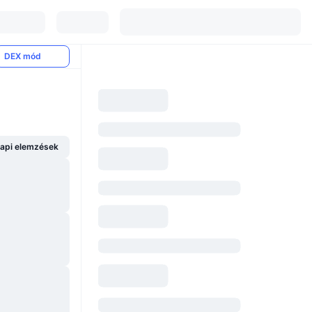
DEX mód
api elemzések