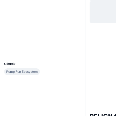
Webhely
Website
Whitepaper
Közösségi
Szerződések
7AkSKH...rtpump
Explorers
solscan.io
Wallets
UCID
35865
Címkék
Pump Fun Ecosystem