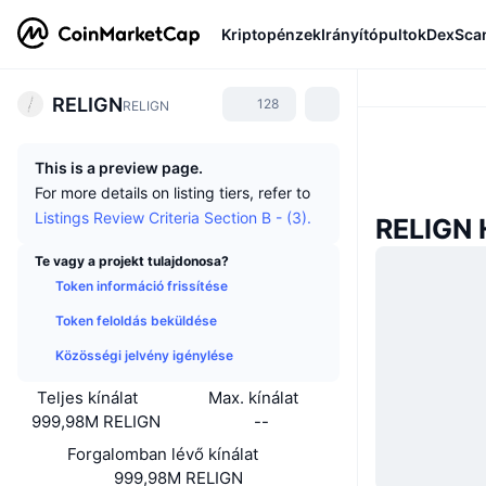
Kriptopénzek
Irányítópultok
DexSca
RELIGN
128
RELIGN
This is a preview page.
For more details on listing tiers, refer to
Listings Review Criteria Section B - (3).
RELIGN 
Te vagy a projekt tulajdonosa?
Token információ frissítése
Token feloldás beküldése
Közösségi jelvény igénylése
Teljes kínálat
Max. kínálat
999,98M RELIGN
--
Forgalomban lévő kínálat
999,98M RELIGN