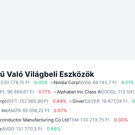
ű Való Világbeli Eszközök
 330 778,15 Ft
0.45%
Nvidia Corp
NVDA
69 145,7 Ft
4.21%
PL
96 694,67 Ft
0.17%
Alphabet Inc Class A
GOOGL
113 591
orp
MSFT
152 985,99 Ft
0.84%
Silver
SILVER
19 471,04 Ft
0
 Inc
AMZN
85 056,22 Ft
2.07%
conductor Manufacturing Co Ltd
TSM
130 213,75 Ft
0.30%
c
AVGO
131 770,3 Ft
0.66%