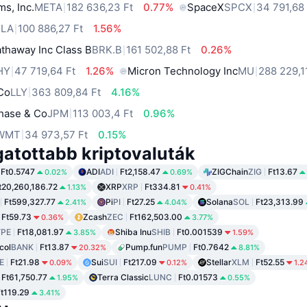
ms, Inc.
META
182 636,23 Ft
0.77%
SpaceX
SPCX
34 791,68 
SLA
100 886,27 Ft
1.56%
thaway Inc Class B
BRK.B
161 502,88 Ft
0.26%
HY
47 719,64 Ft
1.26%
Micron Technology Inc
MU
288 229,1
 Co
LLY
363 809,84 Ft
4.16%
hase & Co
JPM
113 003,4 Ft
0.96%
WMT
34 973,57 Ft
0.15%
gatottabb kriptovaluták
Ft0.5747
ADI
ADI
Ft2,158.47
ZIGChain
ZIG
Ft13.67
0.02%
0.69%
t20,260,186.72
XRP
XRP
Ft334.81
1.13%
0.41%
Ft599,327.77
Pi
PI
Ft27.25
Solana
SOL
Ft23,313.99
2.41%
4.04%
Ft59.73
Zcash
ZEC
Ft162,503.00
0.36%
3.77%
PE
Ft18,081.97
Shiba Inu
SHIB
Ft0.001539
3.85%
1.59%
col
BANK
Ft13.87
Pump.fun
PUMP
Ft0.7642
20.32%
8.81%
E
Ft21.98
Sui
SUI
Ft217.09
Stellar
XLM
Ft52.55
0.09%
0.12%
1.2
Ft61,750.77
Terra Classic
LUNC
Ft0.01573
1.95%
0.55%
Ft119.29
3.41%