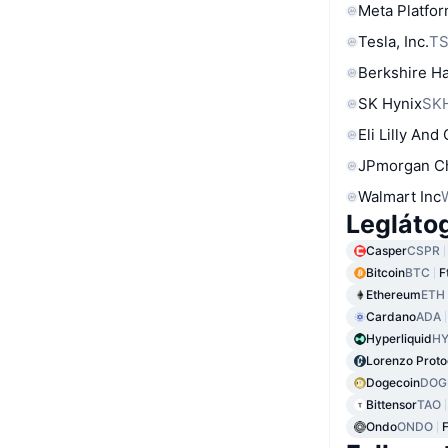
Meta Platfor
Tesla, Inc.
T
Berkshire Ha
SK Hynix
SK
Eli Lilly And
JPmorgan C
Walmart Inc
Legláto
Casper
CSPR
Bitcoin
BTC
F
Ethereum
ETH
Cardano
ADA
Hyperliquid
HY
Lorenzo Proto
Dogecoin
DOG
Bittensor
TAO
Ondo
ONDO