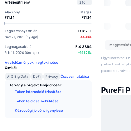
Árteljesítmény
24ó
Alacsony
Magas
Ft1.14
Ft1.14
Legalacsonyabb ár
Ft182.11
Nov 21, 2021
(
5y ago
)
-99.38
%
Megjelenítés
Legmagasabb ár
Ft0.3894
Feb 11, 2026
(
6m ago
)
+
191.71
%
Figyelmeztetés: Ez
Adatelőzmények megtekintése
partnerlinkek egyik
Címkék
platformon. Bővebb 
AI & Big Data
DeFi
Privacy
Összes mutatása
Te vagy a projekt tulajdonosa?
PureFi P
Token információ frissítése
Token feloldás beküldése
Közösségi jelvény igénylése