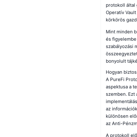
protokoll álta
Operatív Vault
körkörös gazd
Mint minden be
és figyelembe 
szabályozási 
összeegyeztet
bonyolult tájk
Hogyan biztosí
A PureFi Proto
aspektusa a te
szemben. Ezt 
implementálása
az információk
különösen elő
az Anti-Pénzm
A protokoll el