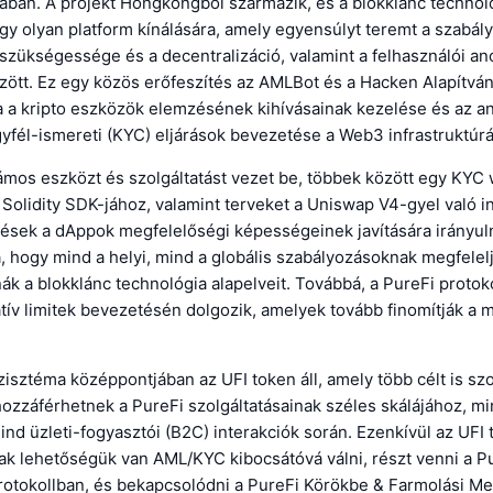
ában. A projekt Hongkongból származik, és a blokklánc technol
egy olyan platform kínálására, amely egyensúlyt teremt a szabál
szükségessége és a decentralizáció, valamint a felhasználói an
ött. Ez egy közös erőfeszítés az AMLBot és a Hacken Alapítván
a a kripto eszközök elemzésének kihívásainak kezelése és az 
yfél-ismereti (KYC) eljárások bevezetése a Web3 infrastruktúrá
ámos eszközt és szolgáltatást vezet be, többek között egy KYC 
a Solidity SDK-jához, valamint terveket a Uniswap V4-gyel való i
tések a dAppok megfelelőségi képességeinek javítására irányul
 hogy mind a helyi, mind a globális szabályozásoknak megfelel
ák a blokklánc technológia alapelveit. Továbbá, a PureFi protoko
ív limitek bevezetésén dolgozik, amelyek tovább finomítják a 
isztéma középpontjában az UFI token áll, amely több célt is szo
ozzáférhetnek a PureFi szolgáltatásainak széles skálájához, mi
mind üzleti-fogyasztói (B2C) interakciók során. Ezenkívül az UFI
ak lehetőségük van AML/KYC kibocsátóvá válni, részt venni a P
rotokollban, és bekapcsolódni a PureFi Körökbe & Farmolási M