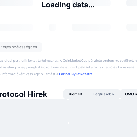
Loading data...
 teljes szélességben
 az oldal partnerlinkeket tartalmazhat. A CoinMarketCap pénzjutalomban részesülhet,
ét és elvégzel egy meghatározott műveletet, mint például a regisztráció és kereskedés 
információkért vess egy pillantást a
Partner Nyilatkozatra
.
rotocol Hírek
Kiemelt
Legfrissebb
CMC n