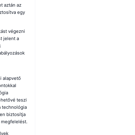
et aztán az
ztosítva egy
tást végezni
t jelent a
k
zabályozások
i alapvető
ontokkal
ógia
ehetővé teszi
a technológia
n biztosítja
 megfelelést.
lyek