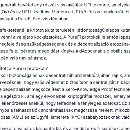
l generált bevétel egy részét visszaváltják UFI tokenné, amelyek
 (OV) és az UFI Likviditási Medence (LP) között osztanak szét, bi
aságot a PureFi ökoszisztémában.
fektetésnél a kriptovaluta területén, létfontosságú alapos kuta
venni a velejáró kockázatokat. A PureFi protokoll jelentős lépés
megfelelőség szükségességének és a decentralizáció etoszána
ése felé, ígéretes megoldást kínálva a dAppoknak a globális s
épén való navigáláshoz.
tott a PureFi protokoll?
koll biztonsága annak decentralizált architektúrájában rejlik, am
rvezésnek, hogy erős védelmet biztosítson a centralizált hibap
a decentralizált megközelítést a Zero-Knowledge Proof technol
 egészíti ki, ami egy élvonalbeli kriptográfiai módszer, amely l
 ellenőrzését anélkül, hogy felfednék a tényleges adatokat. Ez 
nyös a felhasználók anonimitásának megőrzése mellett, miközbe
osás (AML) és az Ügyfél Ismerete (KYC) szabályozásoknak való
őnye a folyamatos karbantartás és a rendszeres frissítések, ame