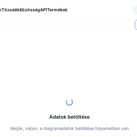
n
Tőzsdék
Közösség
API
Termékek
Adatok betöltése
Kérjük, várjon, a diagramadatok betöltése folyamatban van