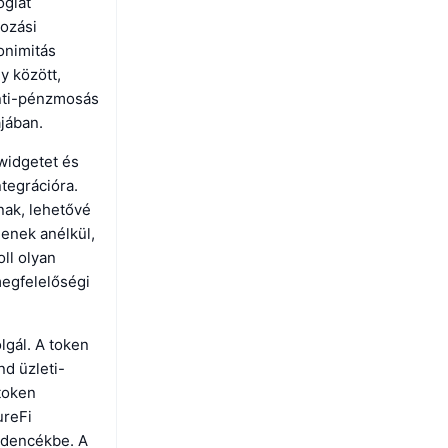
ógiát
yozási
onimitás
y között,
anti-pénzmosás
jában.
widgetet és
ntegrációra.
nak, lehetővé
jenek anélkül,
ll olyan
megfelelőségi
lgál. A token
nd üzleti-
 token
ureFi
edencékbe. A