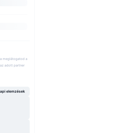
 ha meglátogatod a
az adott partner
api elemzések