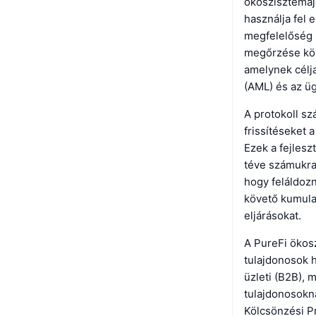
ökoszisztémáj
használja fel 
megfelelőség 
megőrzése köz
amelynek célj
(AML) és az üg
A protokoll sz
frissítéseket 
Ezek a fejlesz
téve számukra,
hogy feláldozn
követő kumulat
eljárásokat.
A PureFi ökosz
tulajdonosok h
üzleti (B2B), 
tulajdonosokn
Kölcsönzési P