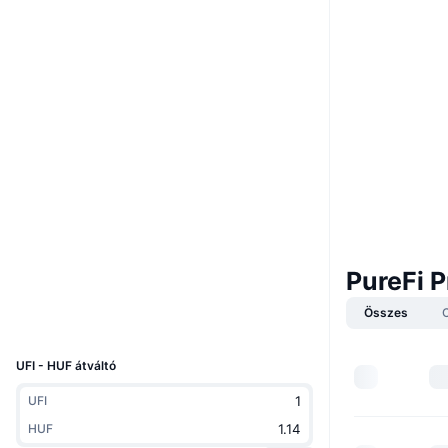
Webhely
Website
Whitepaper
Közösségi
0xcDa4...58a0E3
Szerződések
3.9
Értékelés (CertiK)
Audits
etherscan.io
Explorers
PureFi P
Wallets
Összes
UCID
10973
UFI - HUF átváltó
UFI
HUF