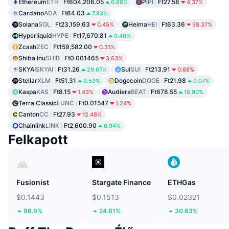
Ethereum
ETH
Ft604,206.05
Pi
PI
Ft27.58
0.66%
4.37%
Cardano
ADA
Ft64.03
7.83%
Solana
SOL
Ft23,159.63
Heima
HEI
Ft63.36
0.45%
58.37%
Hyperliquid
HYPE
Ft17,670.81
0.40%
Zcash
ZEC
Ft159,582.00
0.31%
Shiba Inu
SHIB
Ft0.001465
3.63%
SKYAI
SKYAI
Ft31.26
Sui
SUI
Ft213.91
29.67%
0.68%
Stellar
XLM
Ft51.31
Dogecoin
DOGE
Ft21.98
0.59%
0.07%
Kaspa
KAS
Ft8.15
Audiera
BEAT
Ft678.55
1.43%
18.90%
Terra Classic
LUNC
Ft0.01547
1.24%
Canton
CC
Ft27.93
12.48%
Chainlink
LINK
Ft2,600.90
0.94%
Felkapott
Fusionist
Stargate Finance
ETHGas
$0.1443
$0.1513
$0.02321
96.9%
24.61%
30.63%