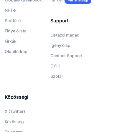
We’re hiring!
NFT-k
Support
Portfólió
Figyelőlista
Listázd magad
Firkák
Igénylőlap
Oldaltérkép
Contact Support
GYIK
Szótár
Közösségi
X (Twitter)
Közösség
Telegram