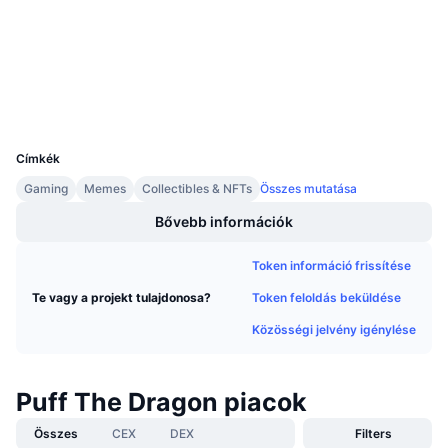
3.1
Közeledő értékesítések
Értékelés (CertiK)
Finanszírozási díjak
Tanulj & Keress
mantlescan.xyz
Explorers
Naptár
Wallets
UCID
29945
ICO Naptár
Címkék
Gaming
Memes
Collectibles & NFTs
Összes mutatása
Esemény naptár
Bővebb információk
Token információ frissítése
Token feloldás beküldése
Te vagy a projekt tulajdonosa?
Közösségi jelvény igénylése
Puff The Dragon piacok
Összes
CEX
DEX
Filters