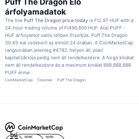
Puff The Dragon Élő
árfolyamadatok
The live
Puff The Dragon price today
is Ft2.97 HUF with a
24-hour trading volume of Ft490,605 HUF.
A(a) PUFF -
HUF árfolyamot valós időben frissítjük.
Puff The Dragon
30.45-kal csökkent az elmúlt 24 órában.
A CoinMarketCap
rangsorában jelenleg #4782. helyen áll, piaci
kapitalizációja pedig nem áll rendelkezésre.
A forgó kínálat
nem áll rendelkezésre
és a maximum kínálat 888,888,888
PUFF érme
CoinMarketCap
Tokenek
Puff The Dragon