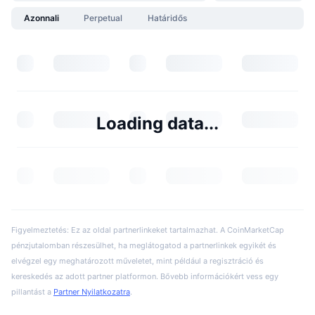
Azonnali
Perpetual
Határidős
Loading data...
Figyelmeztetés: Ez az oldal partnerlinkeket tartalmazhat. A CoinMarketCap
pénzjutalomban részesülhet, ha meglátogatod a partnerlinkek egyikét és
elvégzel egy meghatározott műveletet, mint például a regisztráció és
kereskedés az adott partner platformon. Bővebb információkért vess egy
pillantást a
Partner Nyilatkozatra
.