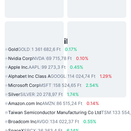
Népszerű Való Világbeli Eszközök
Gold
GOLD
1 361 682,6 Ft
0.17%
Nvidia Corp
NVDA
69 715,78 Ft
0.10%
Apple Inc.
AAPL
99 273,3 Ft
0.45%
Alphabet Inc Class A
GOOGL
114 024,74 Ft
1.29%
Microsoft Corp
MSFT
158 524,65 Ft
2.54%
Silver
SILVER
20 278,97 Ft
1.74%
Amazon.com Inc
AMZN
86 515,24 Ft
0.14%
Taiwan Semiconductor Manufacturing Co Ltd
TSM
133 554,
Broadcom Inc
AVGO
134 022,37 Ft
0.55%
SpaceX
SPCX
36 363,4 Ft
6.14%