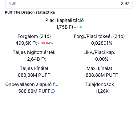
HUF
Felkapott
Kripto ETF-ek
Tanulj
CMC MCP
Puff The Dragon statisztika
Új
Piaci kapitalizáció
Bitcoin ETF-ek
x402
Hírek
1,75B Ft
0%
Kripto
Ethereum ETF-ek
Forgalom (24ó)
Forg./Piaci tőkeé. (24ó)
Academy
490,6K Ft
0,02801%
66.64%
Politika
Teljes hígított érték
Likv./Piaci kap.
Technikai elemzés
Kutatás
2,64B Ft
0.00%
Sportok
Teljes kínálat
Max. kínálat
RSI
Videók
888,88M PUFF
888.88M PUFF
Pénzügy
MACD
Önbevalláson alapuló forgalomban lévő kínálat
Tulajdonosok
Szótár
588,88M PUFF
11,26K
Technológia
Webhely
Website
Származékos termékek
Kampányok
NFT
Közösségi
Áttekintés
Airdropok
Összefoglaló NFT statisztikák
0x31b6...cf8938
Szerződések
Likvidálások
Gyémánt jutalmak