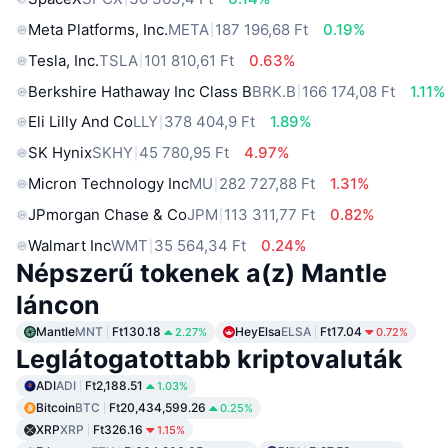
Meta Platforms, Inc.
META
187 196,68 Ft
0.19%
Tesla, Inc.
TSLA
101 810,61 Ft
0.63%
Berkshire Hathaway Inc Class B
BRK.B
166 174,08 Ft
1.11%
Eli Lilly And Co
LLY
378 404,9 Ft
1.89%
SK Hynix
SKHY
45 780,95 Ft
4.97%
Micron Technology Inc
MU
282 727,88 Ft
1.31%
JPmorgan Chase & Co
JPM
113 311,77 Ft
0.82%
Walmart Inc
WMT
35 564,34 Ft
0.24%
Népszerű tokenek a(z) Mantle
láncon
Mantle
MNT
Ft130.18
HeyElsa
ELSA
Ft17.04
2.27%
0.72%
Leglátogatottabb kriptovaluták
ADI
ADI
Ft2,188.51
1.03%
Bitcoin
BTC
Ft20,434,599.26
0.25%
XRP
XRP
Ft326.16
1.15%