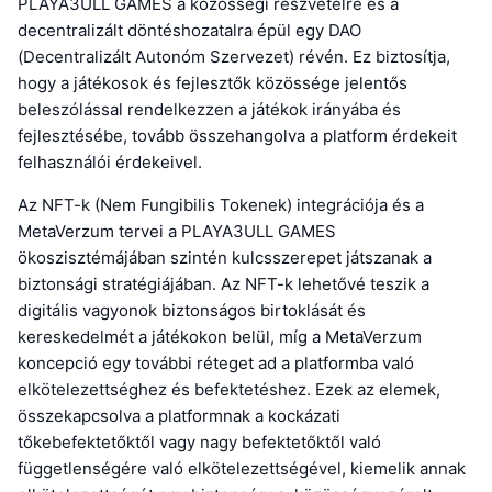
PLAYA3ULL GAMES a közösségi részvételre és a
decentralizált döntéshozatalra épül egy DAO
(Decentralizált Autonóm Szervezet) révén. Ez biztosítja,
hogy a játékosok és fejlesztők közössége jelentős
beleszólással rendelkezzen a játékok irányába és
fejlesztésébe, tovább összehangolva a platform érdekeit
felhasználói érdekeivel.
Az NFT-k (Nem Fungibilis Tokenek) integrációja és a
MetaVerzum tervei a PLAYA3ULL GAMES
ökoszisztémájában szintén kulcsszerepet játszanak a
biztonsági stratégiájában. Az NFT-k lehetővé teszik a
digitális vagyonok biztonságos birtoklását és
kereskedelmét a játékokon belül, míg a MetaVerzum
koncepció egy további réteget ad a platformba való
elkötelezettséghez és befektetéshez. Ezek az elemek,
összekapcsolva a platformnak a kockázati
tőkebefektetőktől vagy nagy befektetőktől való
függetlenségére való elkötelezettségével, kiemelik annak