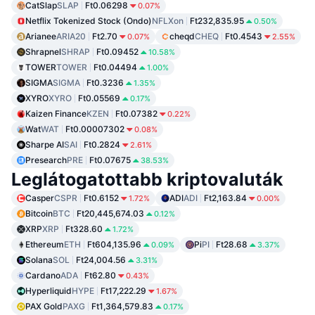
CatSlap
SLAP
Ft0.06298
0.07%
Netflix Tokenized Stock (Ondo)
NFLXon
Ft232,835.95
0.50%
Arianee
ARIA20
Ft2.70
cheqd
CHEQ
Ft0.4543
0.07%
2.55%
Shrapnel
SHRAP
Ft0.09452
10.58%
TOWER
TOWER
Ft0.04494
1.00%
SIGMA
SIGMA
Ft0.3236
1.35%
XYRO
XYRO
Ft0.05569
0.17%
Kaizen Finance
KZEN
Ft0.07382
0.22%
Wat
WAT
Ft0.00007302
0.08%
Sharpe AI
SAI
Ft0.2824
2.61%
Presearch
PRE
Ft0.07675
38.53%
Leglátogatottabb kriptovaluták
Casper
CSPR
Ft0.6152
ADI
ADI
Ft2,163.84
1.72%
0.00%
Bitcoin
BTC
Ft20,445,674.03
0.12%
XRP
XRP
Ft328.60
1.72%
Ethereum
ETH
Ft604,135.96
Pi
PI
Ft28.68
0.09%
3.37%
Solana
SOL
Ft24,004.56
3.31%
Cardano
ADA
Ft62.80
0.43%
Hyperliquid
HYPE
Ft17,222.29
1.67%
PAX Gold
PAXG
Ft1,364,579.83
0.17%