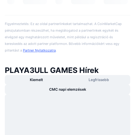
Figyelmeztetés: Ez az oldal partnerlinkeket tartalmazhat. A CoinMarketCap
pénzjutalomban részesülhet, ha meglátogatod a partnerlinkek egyikét és
elvégzel egy meghatározott műveletet, mint például a regisztráció és
kereskedés az adott partner platformon. Bővebb információkért vess egy
pillantást a
Partner Nyilatkozatra
.
PLAYA3ULL GAMES Hírek
Kiemelt
Legfrissebb
CMC napi elemzések