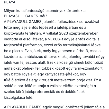
PLAYA
Milyen kulcsfontosságú események történtek a
PLAYA3ULL GAMES-nél?
A PLAYA3ULL GAMES jelentős fejlesztések sorozatával
tette meg a jelentős lépéseit a játékiparban és a
kriptovaluta területén. A vállalat 2023 szeptemberében
indította el első játékát, a NEXUS-t egy jelentős digitális
terjesztési platformon, ezzel erős termékajánlattal lépve
be a piacra. Ez a játék, mely ingyenesen elérhető, csak a
kezdete az ambiciózus útiterveknek, jelenleg további négy
játék van fejlesztés alatt. Ezek a közelgő címek különböző
műfajokat ölelnek fel, többek között egy farm-szimulátort,
egy battle royale-t, egy kártyacsata-játékot, egy
túlélőjátékot és egy kiterjedt metaverzum projektet. Ez a
sokféle portfólió mutatja a vállalat elkötelezettségét a
széles körű játékpreferenciák és érdeklődések
kiszolgálása felé.
A PLAYA3ULL GAMES egyik megkülönböztető jellemzője a