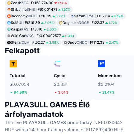
Zcash
ZEC
Ft158,774.90
1.50%
Shiba Inu
SHIB
Ft0.001471
1.67%
Biconomy
BICO
Ft18.19
SKYAI
SKYAI
Ft37.64
5.22%
8.19%
Sui
SUI
Ft219.89
Dogecoin
DOGE
Ft22.37
3.96%
1.72%
Kaspa
KAS
Ft8.40
2.35%
Wiki Cat
WKC
Ft0.00002577
6.41%
Stellar
XLM
Ft52.27
Ondo
ONDO
Ft112.33
3.55%
2.47%
Felkapott
Tutorial
Cysic
Momentum
$0.07054
$0.831
$0.2104
94.99%
3.01%
21.47%
PLAYA3ULL GAMES Élő
árfolyamadatok
The live
PLAYA3ULL GAMES price today
is Ft0.020642
HUF with a 24-hour trading volume of Ft17,697,400 HUF.