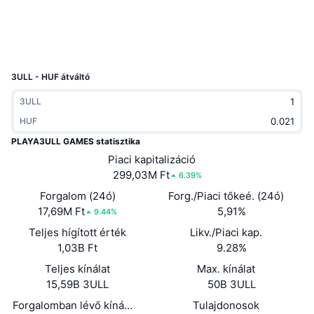
Felkapott
Kripto ETF-ek
Tanulj
CMC MCP
Új
Bitcoin ETF-ek
x402
Hírek
3ULL - HUF átváltó
Kripto
Ethereum ETF-ek
Academy
3ULL
Politika
HUF
Technikai elemzés
Kutatás
PLAYA3ULL GAMES statisztika
Sportok
RSI
Videók
Piaci kapitalizáció
299,03M Ft
6.39%
Pénzügy
MACD
Szótár
Forgalom (24ó)
Forg./Piaci tőkeé. (24ó)
17,69M Ft
5,91%
9.44%
Technológia
Teljes hígított érték
Likv./Piaci kap.
Származékos termékek
Kampányok
1,03B Ft
9.28%
NFT
Áttekintés
Teljes kínálat
Max. kínálat
Airdropok
15,59B 3ULL
50B 3ULL
Összefoglaló NFT statisztikák
Likvidálások
Gyémánt jutalmak
Forgalomban lévő kínálat
Tulajdonosok