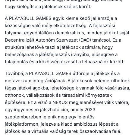
hogy kielégítse a játékosok széles körét.
A PLAYA3ULL GAMES egyik kiemelkedő jellemzője a
közösségbe való mély elkötelezettség. A fejlesztési
folyamat egyedülállóan demokratikus, minden játékot saját
Decentralizált Autonóm Szervezet (DAO) tanácsol. Ez a
struktúra lehetővé teszi a játékosok számára, hogy
beleszóljanak a játékfejlesztés irányába, elősegítve a
tulajdonlás és a közösség érzését a felhasználók között.
Továbbá, a PLAYA3ULL GAMES úttörője a játékok és a
metaverzum integrációjának. A játékosok belemerülhetnek
tágas játékvilágokba, lehetőségeik vannak föld vásárlására,
otthonok, vállalkozások és társadalmi környezetek
építésére. Ez a vízió a NEXUS megjelenésével válik valóra,
egy ingyenesen játszható cím, amely 2023
szeptemberében jelenik meg egy jelentős
játékplatformon, jelezve a kiadó ambiciózus lépését a
játékok és a virtuális valóság terek összeolvadása felé.