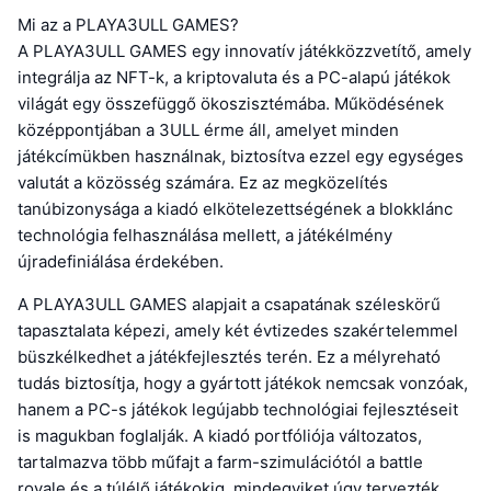
Mi az a PLAYA3ULL GAMES?
A PLAYA3ULL GAMES egy innovatív játékközzvetítő, amely
integrálja az NFT-k, a kriptovaluta és a PC-alapú játékok
világát egy összefüggő ökoszisztémába. Működésének
középpontjában a 3ULL érme áll, amelyet minden
játékcímükben használnak, biztosítva ezzel egy egységes
valutát a közösség számára. Ez az megközelítés
tanúbizonysága a kiadó elkötelezettségének a blokklánc
technológia felhasználása mellett, a játékélmény
újradefiniálása érdekében.
A PLAYA3ULL GAMES alapjait a csapatának széleskörű
tapasztalata képezi, amely két évtizedes szakértelemmel
büszkélkedhet a játékfejlesztés terén. Ez a mélyreható
tudás biztosítja, hogy a gyártott játékok nemcsak vonzóak,
hanem a PC-s játékok legújabb technológiai fejlesztéseit
is magukban foglalják. A kiadó portfóliója változatos,
tartalmazva több műfajt a farm-szimulációtól a battle
royale és a túlélő játékokig, mindegyiket úgy tervezték,