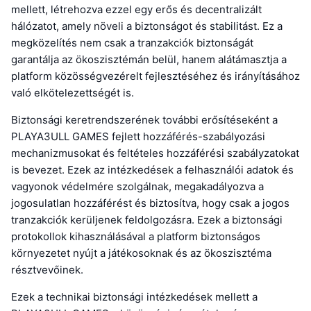
mellett, létrehozva ezzel egy erős és decentralizált
hálózatot, amely növeli a biztonságot és stabilitást. Ez a
megközelítés nem csak a tranzakciók biztonságát
garantálja az ökoszisztémán belül, hanem alátámasztja a
platform közösségvezérelt fejlesztéséhez és irányításához
való elkötelezettségét is.
Biztonsági keretrendszerének további erősítéseként a
PLAYA3ULL GAMES fejlett hozzáférés-szabályozási
mechanizmusokat és feltételes hozzáférési szabályzatokat
is bevezet. Ezek az intézkedések a felhasználói adatok és
vagyonok védelmére szolgálnak, megakadályozva a
jogosulatlan hozzáférést és biztosítva, hogy csak a jogos
tranzakciók kerüljenek feldolgozásra. Ezek a biztonsági
protokollok kihasználásával a platform biztonságos
környezetet nyújt a játékosoknak és az ökoszisztéma
résztvevőinek.
Ezek a technikai biztonsági intézkedések mellett a