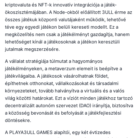
kriptovaluta és NFT-k innovatív integrációja a játék-
ökoszisztémájában. A Node-okból előállított 3ULL érme az
összes játékuk központi valutájaként működik, lehetővé
téve egy egyedi játékon belüli kereseti modellt. Ez a
megközelítés nem csak a játékélményt gazdagítja, hanem
lehetőséget kínál a játékosoknak a játékon keresztüli
jutalmak megszerzésére.
A vállalat stratégiája túlmutat a hagyományos
játékélményeken, a metaverzum elemeit is beépítve a
játékvilágaiba. A játékosok vásárolhatnak földet,
építhetnek otthonokat, vállalkozásokat és társadalmi
környezeteket, tovább halványítva a virtuális és a valós
világ közötti határokat. Ezt a víziót minden játékhoz tartozó
decentralizált autonóm szervezet (DAO) irányítja, biztosítva
a közösség bevonását és befolyását a játékfejlesztési
döntésekre.
A PLAYA3ULL GAMES alapítói, egy két évtizedes