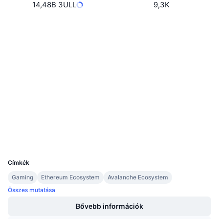
14,48B 3ULL
9,3K
Közeledő értékesítések
Finanszírozási díjak
Tanulj & Keress
Webhely
Website
Whitepaper
Közösségi
Naptár
0x0339...242bd3
Szerződések
ICO Naptár
3.3
Értékelés (CertiK)
Audits
Esemény naptár
etherscan.io
Explorers
Wallets
UCID
26863
Címkék
Gaming
Ethereum Ecosystem
Avalanche Ecosystem
Összes mutatása
Bővebb információk