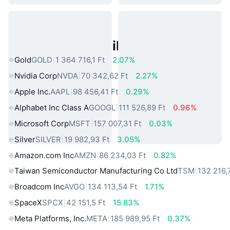
Népszerű Való Világbeli Eszközök
Gold
GOLD
1 364 716,1 Ft
2.07%
Nvidia Corp
NVDA
70 342,62 Ft
2.27%
Apple Inc.
AAPL
98 456,41 Ft
0.29%
Alphabet Inc Class A
GOOGL
111 526,89 Ft
0.96%
Microsoft Corp
MSFT
157 007,31 Ft
0.03%
Silver
SILVER
19 982,93 Ft
3.05%
Amazon.com Inc
AMZN
86 234,03 Ft
0.82%
Taiwan Semiconductor Manufacturing Co Ltd
TSM
132 216,
Broadcom Inc
AVGO
134 113,54 Ft
1.71%
SpaceX
SPCX
42 151,5 Ft
15.83%
Meta Platforms, Inc.
META
185 989,95 Ft
0.37%