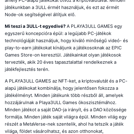
amely PC-alapú játékokat ötvöz a kriptovalutával. Minden
játékunkban a 3ULL érmét használjuk, és ezt az érmét
Node-ok segítségével állítjuk elő.
Mi teszi a 3ULL-t egyedivé?
A PLAYA3ULL GAMES egy
egyszerű koncepcióra épül: a legújabb PC-játékok
technológiáját használjuk, hogy kiváló minőségű videó- és
play-to-earn játékokat kínáljunk a játékosoknak az EPIC
Games Store-on keresztül. Játékainkat olyan játékosok
tervezték, akik 20 éves tapasztalattal rendelkeznek a
játékfejlesztés terén.
A PLAYA3ULL GAMES az NFT-ket, a kriptovalutát és a PC-
alapú játékokat kombinálja, hogy jelentősen fokozza a
játékélményt. Minden játékunk több részből áll, amelyek
hozzájárulnak a Playa3ULL Games ökoszisztémához.
Minden játékot a saját DAO-ja irányít, és a DAO közössége
formálja. Minden játék saját világra épül. Minden világ egy
részét a MetaVerse-nek szentelik, ahol ha tetszik a játék
világa, földet vásárolhatsz, és azon otthonokat,