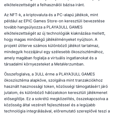
elkötelezettségét a felhasználói bázisa iránt.
Az NFT-k, a kriptovaluta és a PC-alapú játékok, mint
például az EPIC Games Store-on keresztüli bevezetése
tovább hangsúlyozza a PLAYA3ULL GAMES
elkötelezettségét az új technológiák kiaknázása mellett,
hogy magas minőségű játékélményeket nyújtson. A
projekt útiterve számos különböző játékot tartalmaz,
mindegyik hozzájárul egy szélesebb ökoszisztémához,
amely magában foglalja a virtuális ingatlanokat és a
társadalmi környezeteket a MetaVerzumban.
Összefoglalva, a 3ULL érme a PLAYA3ULL GAMES
ökoszisztéma alapköve, szolgálva mint tranzakciókhoz
használt hasznossági token, közösségi támogatásért járó
jutalom, és különböző hálózatokon keresztüli játékmenet
elősegítője. Ez a sokrétű megközelítés, összekapcsolva a
közösség által vezérelt fejlesztéssel és a legújabb
technológia integrálásával, előremutató szereplővé teszi a