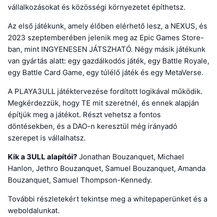
vállalkozásokat és közösségi környezetet építhetsz.
Az első játékunk, amely élőben elérhető lesz, a NEXUS, és
2023 szeptemberében jelenik meg az Epic Games Store-
ban, mint INGYENESEN JÁTSZHATÓ. Négy másik játékunk
van gyártás alatt: egy gazdálkodós játék, egy Battle Royale,
egy Battle Card Game, egy túlélő játék és egy MetaVerse.
A PLAYA3ULL játéktervezése fordított logikával működik.
Megkérdezzük, hogy TE mit szeretnél, és ennek alapján
építjük meg a játékot. Részt vehetsz a fontos
döntésekben, és a DAO-n keresztül még irányadó
szerepet is vállalhatsz.
Kik a 3ULL alapítói?
Jonathan Bouzanquet, Michael
Hanlon, Jethro Bouzanquet, Samuel Bouzanquet, Amanda
Bouzanquet, Samuel Thompson-Kennedy.
További részletekért tekintse meg a whitepaperünket és a
weboldalunkat.