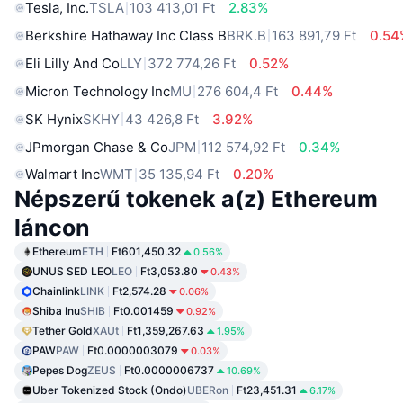
Tesla, Inc.
TSLA
103 413,01 Ft
2.83%
Berkshire Hathaway Inc Class B
BRK.B
163 891,79 Ft
0.54
Eli Lilly And Co
LLY
372 774,26 Ft
0.52%
Micron Technology Inc
MU
276 604,4 Ft
0.44%
SK Hynix
SKHY
43 426,8 Ft
3.92%
JPmorgan Chase & Co
JPM
112 574,92 Ft
0.34%
Walmart Inc
WMT
35 135,94 Ft
0.20%
Népszerű tokenek a(z) Ethereum
láncon
Ethereum
ETH
Ft601,450.32
0.56%
UNUS SED LEO
LEO
Ft3,053.80
0.43%
Chainlink
LINK
Ft2,574.28
0.06%
Shiba Inu
SHIB
Ft0.001459
0.92%
Tether Gold
XAUt
Ft1,359,267.63
1.95%
PAW
PAW
Ft0.0000003079
0.03%
Pepes Dog
ZEUS
Ft0.0000006737
10.69%
Uber Tokenized Stock (Ondo)
UBERon
Ft23,451.31
6.17%