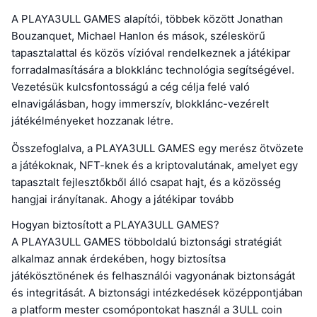
A PLAYA3ULL GAMES alapítói, többek között Jonathan
Bouzanquet, Michael Hanlon és mások, széleskörű
tapasztalattal és közös vízióval rendelkeznek a játékipar
forradalmasítására a blokklánc technológia segítségével.
Vezetésük kulcsfontosságú a cég célja felé való
elnavigálásban, hogy immerszív, blokklánc-vezérelt
játékélményeket hozzanak létre.
Összefoglalva, a PLAYA3ULL GAMES egy merész ötvözete
a játékoknak, NFT-knek és a kriptovalutának, amelyet egy
tapasztalt fejlesztőkből álló csapat hajt, és a közösség
hangjai irányítanak. Ahogy a játékipar tovább
Hogyan biztosított a PLAYA3ULL GAMES?
A PLAYA3ULL GAMES többoldalú biztonsági stratégiát
alkalmaz annak érdekében, hogy biztosítsa
játékösztönének és felhasználói vagyonának biztonságát
és integritását. A biztonsági intézkedések középpontjában
a platform mester csomópontokat használ a 3ULL coin