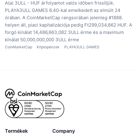
A(a) 3ULL - HUF árfolyamot valós időben frissítjük.
PLAYA3ULL GAMES 6.40-kal emelkedett az elmúlt 24
órában.
A CoinMarketCap rangsorában jelenleg #1888.
helyen áll, piaci kapitalizációja pedig Ft299,034,662 HUF.
A
forgó kínálat 14,486,663,082 3ULL érme
és a maximum
kínálat 50,000,000,000 3ULL érme
CoinMarketCap
Kriptopénzek
PLAYA3ULL GAMES
Termékek
Company