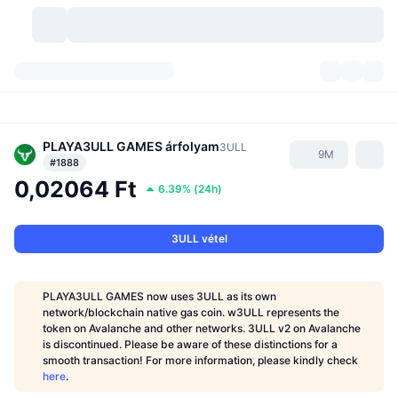
Kriptopénzek
Irányítópultok
Kriptopénzek
DexScan
PLAYA3ULL GAMES
árfolyam
Piacok
Rangsor
3ULL
9M
#1888
0,02064 Ft
Jelzések
Tőzsdék
Kategóriák
New
Piacáttekintés
6.39%
(
24h
)
Felkapott
Közösség
Történelmi pillanatképek
Azonnali piac
Centralizált tőzsdék
3ULL vétel
Új
Hírfolyam
API
Token feloldások
Kriptovaluták száma
Azonnali
PLAYA3ULL GAMES now uses 3ULL as its own
network/blockchain native gas coin. w3ULL represents the
Emelkedők
Témák
Hozamok
Termékek
Bitcoin kincstárak
Származékos termékek
API
token on Avalanche and other networks. 3ULL v2 on Avalanche
is discontinued. Please be aware of these distinctions for a
Mém felfedező
Élő
Valós eszközök
BNB kincstárak
smooth transaction! For more information, please kindly check
Termékek
Kripto API
Decentralizált tőzsdék
here
.