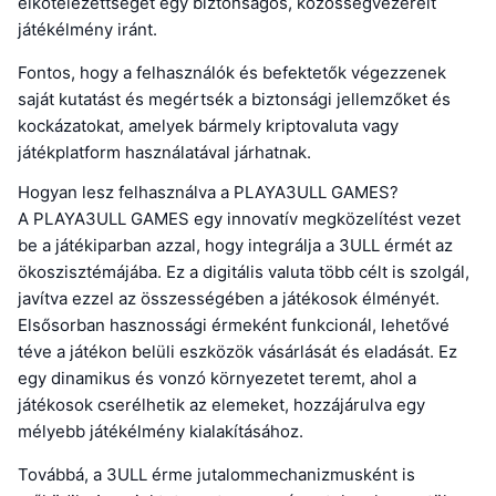
elkötelezettségét egy biztonságos, közösségvezérelt
játékélmény iránt.
Fontos, hogy a felhasználók és befektetők végezzenek
saját kutatást és megértsék a biztonsági jellemzőket és
kockázatokat, amelyek bármely kriptovaluta vagy
játékplatform használatával járhatnak.
Hogyan lesz felhasználva a PLAYA3ULL GAMES?
A PLAYA3ULL GAMES egy innovatív megközelítést vezet
be a játékiparban azzal, hogy integrálja a 3ULL érmét az
ökoszisztémájába. Ez a digitális valuta több célt is szolgál,
javítva ezzel az összességében a játékosok élményét.
Elsősorban hasznossági érmeként funkcionál, lehetővé
téve a játékon belüli eszközök vásárlását és eladását. Ez
egy dinamikus és vonzó környezetet teremt, ahol a
játékosok cserélhetik az elemeket, hozzájárulva egy
mélyebb játékélmény kialakításához.
Továbbá, a 3ULL érme jutalommechanizmusként is