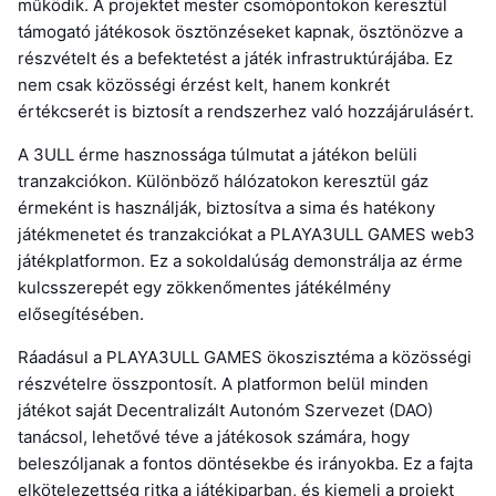
működik. A projektet mester csomópontokon keresztül
támogató játékosok ösztönzéseket kapnak, ösztönözve a
részvételt és a befektetést a játék infrastruktúrájába. Ez
nem csak közösségi érzést kelt, hanem konkrét
értékcserét is biztosít a rendszerhez való hozzájárulásért.
A 3ULL érme hasznossága túlmutat a játékon belüli
tranzakciókon. Különböző hálózatokon keresztül gáz
érmeként is használják, biztosítva a sima és hatékony
játékmenetet és tranzakciókat a PLAYA3ULL GAMES web3
játékplatformon. Ez a sokoldalúság demonstrálja az érme
kulcsszerepét egy zökkenőmentes játékélmény
elősegítésében.
Ráadásul a PLAYA3ULL GAMES ökoszisztéma a közösségi
részvételre összpontosít. A platformon belül minden
játékot saját Decentralizált Autonóm Szervezet (DAO)
tanácsol, lehetővé téve a játékosok számára, hogy
beleszóljanak a fontos döntésekbe és irányokba. Ez a fajta
elkötelezettség ritka a játékiparban, és kiemeli a projekt