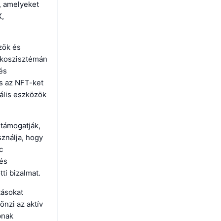
, amelyeket
X,
özök és
ökoszisztémán
és
és az NFT-ket
tális eszközök
 támogatják,
sználja, hogy
c
 és
ti bizalmat.
tásokat
önzi az aktív
pnak