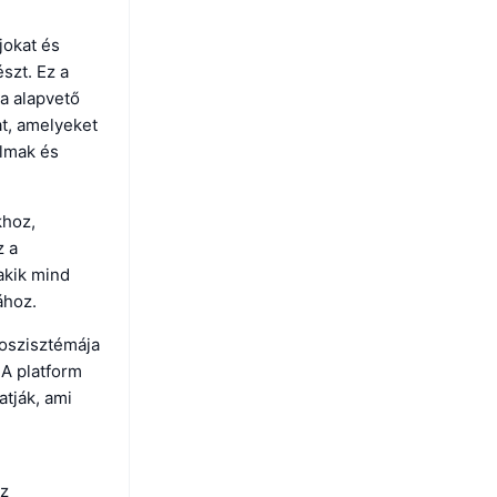
jokat és
szt. Ez a
a alapvető
t, amelyeket
almak és
khoz,
z a
akik mind
ához.
koszisztémája
 A platform
atják, ami
az