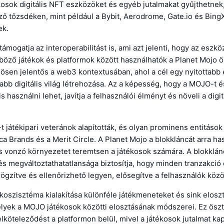
kosok digitális NFT eszközöket és egyéb jutalmakat gyűjthetnek
ő tőzsdéken, mint például a Bybit, Aerodrome, Gate.io és Bing
ek.
támogatja az interoperabilitást is, ami azt jelenti, hogy az eszk
böző játékok és platformok között használhatók a Planet Mojo 
nösen jelentős a web3 kontextusában, ahol a cél egy nyitottabb 
bb digitális világ létrehozása. Az a képesség, hogy a MOJO-t 
s használni lehet, javítja a felhasználói élményt és növeli a digi
t játékipari veteránok alapították, és olyan prominens entitások
a Brands és a Merit Circle. A Planet Mojo a blokkláncát arra ha
s vonzó környezetet teremtsen a játékosok számára. A blokklán
és megváltoztathatatlansága biztosítja, hogy minden tranzakció
rögzítve és ellenőrizhető legyen, elősegítve a felhasználók közöt
koszisztéma kialakítása különféle játékmeneteket és sink elosz
lyek a MOJO játékosok közötti elosztásának módszerei. Ez öszt
elköteleződést a platformon belül, mivel a játékosok jutalmat ka