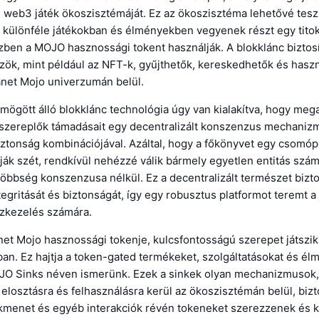
s web3 játék ökoszisztémáját. Ez az ökoszisztéma lehetővé tesz
 különféle játékokban és élményekben vegyenek részt egy tito
ben a MOJO hasznossági tokent használják. A blokklánc biztosí
özök, mint például az NFT-k, gyűjthetők, kereskedhetők és hasz
anet Mojo univerzumán belül.
mögött álló blokklánc technológia úgy van kialakítva, hogy meg
 szereplők támadásait egy decentralizált konszenzus mechaniz
biztonság kombinációjával. Azáltal, hogy a főkönyvet egy csomó
ják szét, rendkívül nehézzé válik bármely egyetlen entitás szá
öbbség konszenzusa nélkül. Ez a decentralizált természet biztos
tegritását és biztonságát, így egy robusztus platformot teremt a 
özkezelés számára.
net Mojo hasznossági tokenje, kulcsfontosságú szerepet játszi
n. Ez hajtja a token-gated termékeket, szolgáltatásokat és él
O Sinks néven ismerünk. Ezek a sinkek olyan mechanizmusok
losztásra és felhasználásra kerül az ökoszisztémán belül, bizt
ékmenet és egyéb interakciók révén tokeneket szerezzenek és k