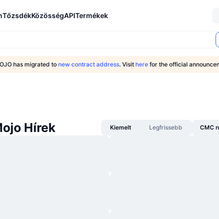
n
Tőzsdék
Közösség
API
Termékek
OJO has migrated to
new contract address
. Visit
here
for the official announce
ojo Hírek
Kiemelt
Legfrissebb
CMC n