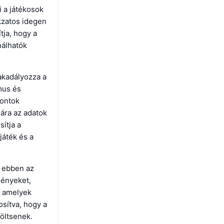
i a játékosok
kzatos idegen
tja, hogy a
nálhatók
akadályozza a
mus és
pontok
mára az adatok
ítja a
játék és a
k ebben az
ményeket,
, amelyek
osítva, hogy a
öltsenek.