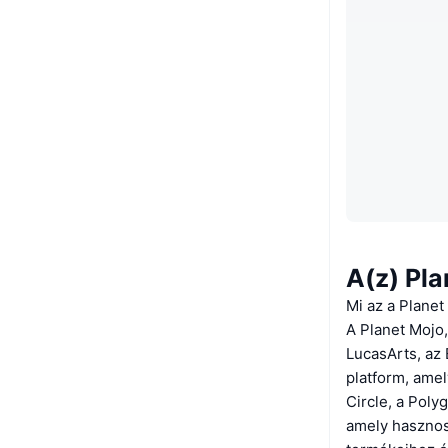
A(z) Pla
Mi az a Planet
A Planet Mojo,
LucasArts, az 
platform, ame
Circle, a Poly
amely hasznos