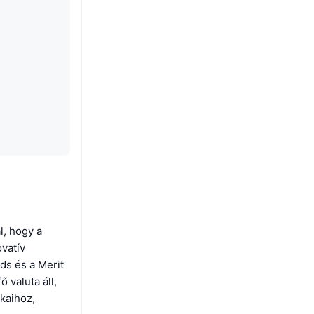
l, hogy a
ovatív
ds és a Merit
 valuta áll,
kaihoz,