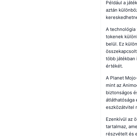
Például a játé
aztán különböz
kereskedhetn
A technológia 
tokenek külön
belül. Ez külö
összekapcsolta
több játékban i
értékét.
A Planet Mojo-
mint az Animoc
biztonságos é
átláthatósága 
eszközátvitel 
Ezenkívül az ö
tartalmaz, ame
részvételt és 