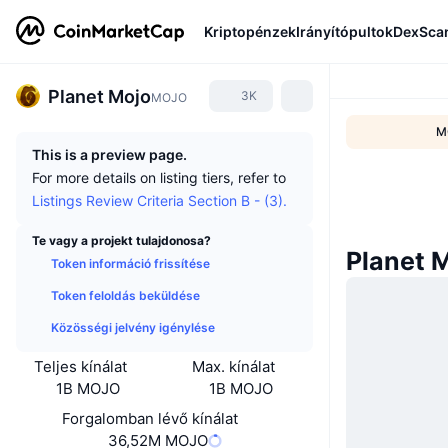
Kriptopénzek
Irányítópultok
DexSca
Planet Mojo
3K
MOJO
M
This is a preview page.
For more details on listing tiers, refer to
Listings Review Criteria Section B - (3).
Te vagy a projekt tulajdonosa?
Planet M
Token információ frissítése
Token feloldás beküldése
Közösségi jelvény igénylése
Teljes kínálat
Max. kínálat
1B MOJO
1B MOJO
Forgalomban lévő kínálat
36,52M MOJO