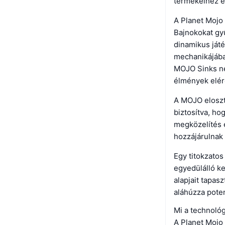
termékeihez é
A Planet Mojo 
Bajnokokat gyű
dinamikus ját
mechanikájába
MOJO Sinks né
élmények elé
A MOJO eloszt
biztosítva, ho
megközelítés 
hozzájárulnak
Egy titokzatos
egyedülálló ke
alapjait tapas
aláhúzza poten
Mi a technoló
A Planet Mojo 