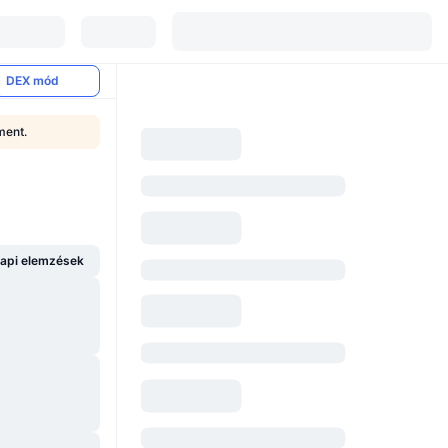
DEX mód
ment.
api elemzések