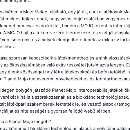
s élményeihez.
szívében a Mojo Melee található, egy játék, ahol a játékosok Mo
jtenek és fejlesztenek, hogy valós idejű csatákban vegyenek ré
ékmenet nemcsak szórakoztat, hanem a MOJO tokent is integrálj
. A MOJO hajtja a token-vezérelt termékeket és szolgáltatásoka
ven ismerünk, és amelyek elengedhetetlenek az exkluzív tart
réséhez.
ása szorosan kapcsolódik a játékmenethez és a sink elosztáso
gy az ökoszisztémában való aktív részvétel jutalmazva legyen. E
egy élénk közösséget hoz létre játékosokból és befektetőkből, 
 a Planet Mojo metaverzum növekedéséhez és fenntarthatóság
 idegen bolygón játszódó Planet Mojo interoperábilis játékok ö
verékét kínálja a szórakozásnak és a blokklánc technológiának.
ztalt játékipari szakemberek fektették le, és vezető alapok támog
ciálját és hitelességét a gyorsan fejlődő web3 térben.
gia a Planet Mojo mögött?
egy kifinomult blokklánc technológián alapul, amely támogatja 