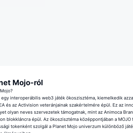
net Mojo-ról
 Mojo?
 egy interoperábilis web3 játék ökoszisztéma, kiemelkedik azza
EA és az Activision veteránjainak szakértelmére épül. Ez az inn
lyet olyan neves szervezetek támogatnak, mint az Animoca Bran
gon blokkláncra épül. Az ökoszisztéma középpontjában a MOJO fő
sági tokenként szolgál a Planet Mojo univerzum különböző játé