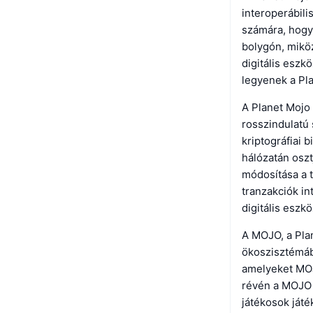
interoperábili
számára, hogy
bolygón, miköz
digitális eszk
legyenek a Pl
A Planet Mojo 
rosszindulatú
kriptográfiai 
hálózatán oszt
módosítása a t
tranzakciók in
digitális eszk
A MOJO, a Pla
ökoszisztémába
amelyeket MOJ
révén a MOJO e
játékosok ját