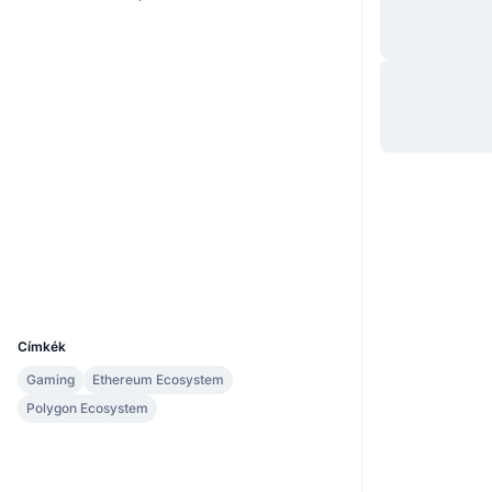
Webhely
Website
Whitepaper
Közösségi
0xed2d...793e5e
Szerződések
3.8
Értékelés (CertiK)
Audits
Explorers
basescan.org
Wallets
UCID
30490
Címkék
Gaming
Ethereum Ecosystem
Polygon Ecosystem