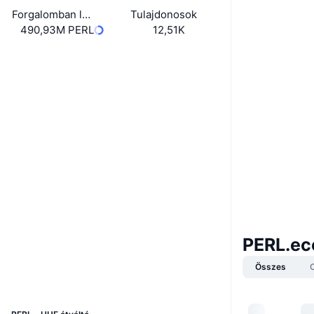
Forgalomban lévő kínálat
Tulajdonosok
490,93M PERL
12,51K
Website
Whitepaper
Webhely
Közösségi
0xeca8...860318
Szerződések
3.4
Értékelés (CertiK)
Audits
etherscan.io
PERL.ec
Explorers
Összes
Wallets
UCID
4293