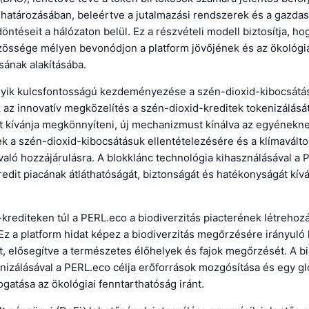
határozásában, beleértve a jutalmazási rendszerek és a gazdas
öntéseit a hálózaton belül. Ez a részvételi modell biztosítja, ho
zössége mélyen bevonódjon a platform jövőjének és az ökológ
sának alakításába.
yik kulcsfontosságú kezdeményezése a szén-dioxid-kibocsátás
z az innovatív megközelítés a szén-dioxid-kreditek tokenizálásá
 kívánja megkönnyíteni, új mechanizmust kínálva az egyénekn
 a szén-dioxid-kibocsátásuk ellentételezésére és a klímaválto
aló hozzájárulásra. A blokklánc technológia kihasználásával a 
edit piacának átláthatóságát, biztonságát és hatékonyságát kív
krediteken túl a PERL.eco a biodiverzitás piacterének létrehozá
Ez a platform hidat képez a biodiverzitás megőrzésére irányuló 
t, elősegítve a természetes élőhelyek és fajok megőrzését. A bi
izálásával a PERL.eco célja erőforrások mozgósítása és egy gl
atása az ökológiai fenntarthatóság iránt.