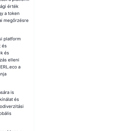
ági érték
gy a token
iai megőrzésre
i platform
t és
ek és
zás elleni
PERL.eco a
ánja
sára is
kínálat és
odiverzitási
obális