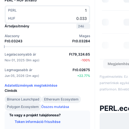
PERL - HUF átváltó
PERL
HUF
Árteljesítmény
24ó
Alacsony
Magas
Ft0.03243
Ft0.03284
Legalacsonyabb ár
Ft79,324.65
Nov 01, 2025
(
9m ago
)
-100
%
Megjelenítés
Legmagasabb ár
Ft0.02675
Jun 05, 2026
(
2m ago
)
+
22.77
%
Figyelmeztetés: Ez
partnerlinkek egyik
Adatelőzmények megtekintése
platformon. Bővebb 
Címkék
Binance Launchpad
Ethereum Ecosystem
PERL.ec
Polygon Ecosystem
Összes mutatása
Te vagy a projekt tulajdonosa?
Token információ frissítése