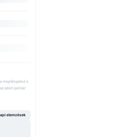
 ha meglátogatod a
az adott partner
api elemzések