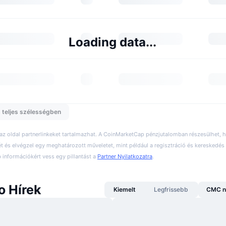
Loading data...
 teljes szélességben
 az oldal partnerlinkeket tartalmazhat. A CoinMarketCap pénzjutalomban részesülhet,
ét és elvégzel egy meghatározott műveletet, mint például a regisztráció és kereskedés 
információkért vess egy pillantást a
Partner Nyilatkozatra
.
o Hírek
Kiemelt
Legfrissebb
CMC n