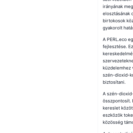
irányának meg
elosztásának d
birtokosok kö
gyakorolt hatá
A PERL.eco eg
fejlesztése. E
kereskedelmét
szervezeteknek
küzdelemhez v
szén-dioxid-kr
biztosítani.
A szén-dioxid-
összpontosít. 
kereslet közöt
eszközök token
közösség támog