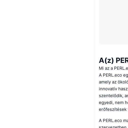
A(z) PER
Mi az a PERL.
A PERL.eco egy
amely az ökol
innovatív hasz
szentelődik, a
egyedi, nem h
erőfeszítések 
A PERL.eco ma
szervezetben (