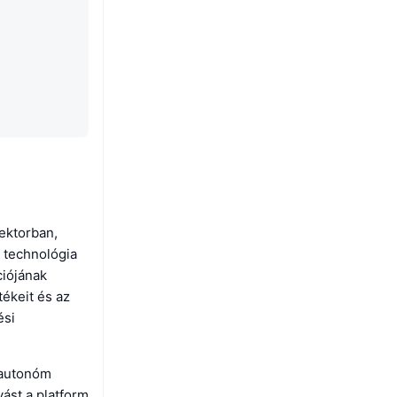
zektorban,
 technológia
ciójának
tékeit és az
ési
 autonóm
ást a platform