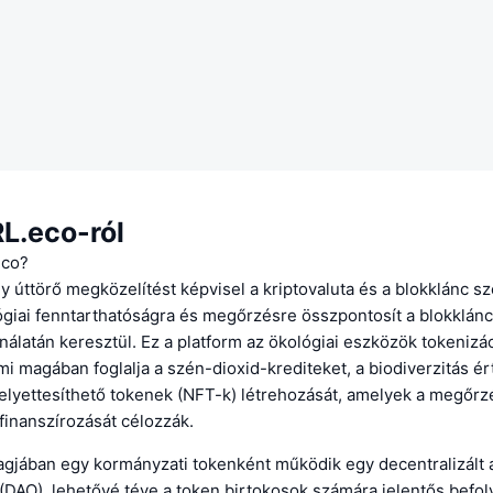
L.eco-ról
eco?
 úttörő megközelítést képvisel a kriptovaluta és a blokklánc s
ógiai fenntarthatóságra és megőrzésre összpontosít a blokklánc
nálatán keresztül. Ez a platform az ökológiai eszközök tokenizá
mi magában foglalja a szén-dioxid-krediteket, a biodiverzitás ér
elyettesíthető tokenek (NFT-k) létrehozását, amelyek a megőrz
finanszírozását célozzák.
gjában egy kormányzati tokenként működik egy decentralizált
DAO), lehetővé téve a token birtokosok számára jelentős befoly