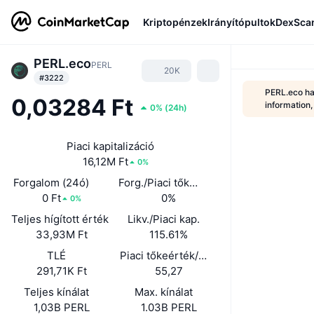
Kriptopénzek
Irányítópultok
DexSca
PERL.eco
PERL
20K
#3222
PERL.eco has
0,03284 Ft
information
0%
(
24h
)
Piaci kapitalizáció
16,12M Ft
0%
Forgalom (24ó)
Forg./Piaci tőkeé. (24ó)
0 Ft
0%
0%
Teljes hígított érték
Likv./Piaci kap.
33,93M Ft
115.61%
TLÉ
Piaci tőkeérték/TLÉ
291,71K Ft
55,27
Teljes kínálat
Max. kínálat
1,03B PERL
1.03B PERL