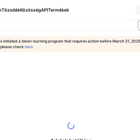
n
Tőzsdék
Közösség
API
Termékek
 initiated a token-burning program that requires action before March 31, 202
, please check
here
.