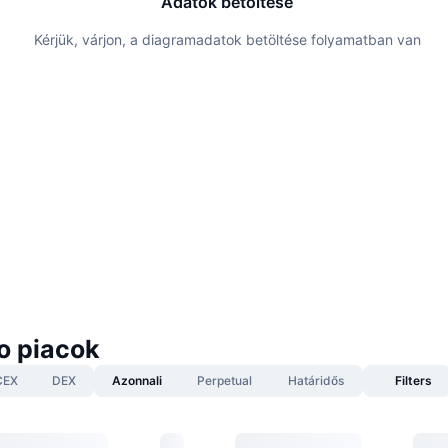
Adatok betöltése
Kérjük, várjon, a diagramadatok betöltése folyamatban van
o piacok
CEX
DEX
Azonnali
Perpetual
Határidős
Filters