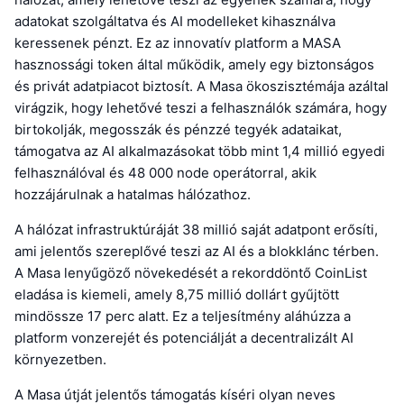
adatokat szolgáltatva és AI modelleket kihasználva
keressenek pénzt. Ez az innovatív platform a MASA
hasznossági token által működik, amely egy biztonságos
és privát adatpiacot biztosít. A Masa ökoszisztémája azáltal
virágzik, hogy lehetővé teszi a felhasználók számára, hogy
birtokolják, megosszák és pénzzé tegyék adataikat,
támogatva az AI alkalmazásokat több mint 1,4 millió egyedi
felhasználóval és 48 000 node operátorral, akik
hozzájárulnak a hatalmas hálózathoz.
A hálózat infrastruktúráját 38 millió saját adatpont erősíti,
ami jelentős szereplővé teszi az AI és a blokklánc térben.
A Masa lenyűgöző növekedését a rekorddöntő CoinList
eladása is kiemeli, amely 8,75 millió dollárt gyűjtött
mindössze 17 perc alatt. Ez a teljesítmény aláhúzza a
platform vonzerejét és potenciálját a decentralizált AI
környezetben.
A Masa útját jelentős támogatás kíséri olyan neves