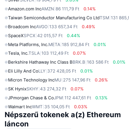
Amazon.com Inc
AMZN
86 111,79 Ft
0.14%
Taiwan Semiconductor Manufacturing Co Ltd
TSM
131 865,
Broadcom Inc
AVGO
133 657,34 Ft
0.49%
SpaceX
SPCX
42 015,57 Ft
0.44%
Meta Platforms, Inc.
META
185 912,84 Ft
0.01%
Tesla, Inc.
TSLA
103 112,49 Ft
0.07%
Berkshire Hathaway Inc Class B
BRK.B
163 586 Ft
0.01%
Eli Lilly And Co
LLY
372 428,05 Ft
0.01%
Micron Technology Inc
MU
275 147,96 Ft
0.26%
SK Hynix
SKHY
43 274,32 Ft
0.07%
JPmorgan Chase & Co
JPM
112 447,61 Ft
0.13%
Walmart Inc
WMT
35 104,05 Ft
0.03%
Népszerű tokenek a(z) Ethereum
láncon