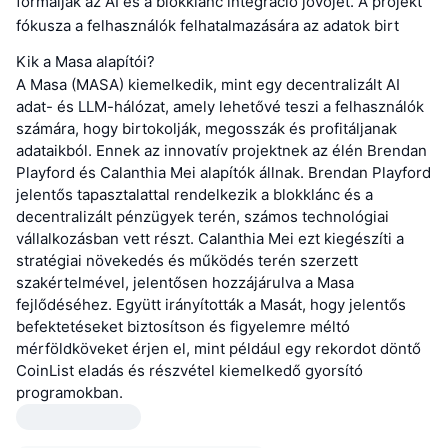
formálják az AI és a blokklánc integráció jövőjét. A projekt
fókusza a felhasználók felhatalmazására az adatok birt
Kik a Masa alapítói?
A Masa (MASA) kiemelkedik, mint egy decentralizált AI
adat- és LLM-hálózat, amely lehetővé teszi a felhasználók
számára, hogy birtokolják, megosszák és profitáljanak
adataikból. Ennek az innovatív projektnek az élén Brendan
Playford és Calanthia Mei alapítók állnak. Brendan Playford
jelentős tapasztalattal rendelkezik a blokklánc és a
decentralizált pénzügyek terén, számos technológiai
vállalkozásban vett részt. Calanthia Mei ezt kiegészíti a
stratégiai növekedés és működés terén szerzett
szakértelmével, jelentősen hozzájárulva a Masa
fejlődéséhez. Együtt irányították a Masát, hogy jelentős
befektetéseket biztosítson és figyelemre méltó
mérföldköveket érjen el, mint például egy rekordot döntő
CoinList eladás és részvétel kiemelkedő gyorsító
programokban.