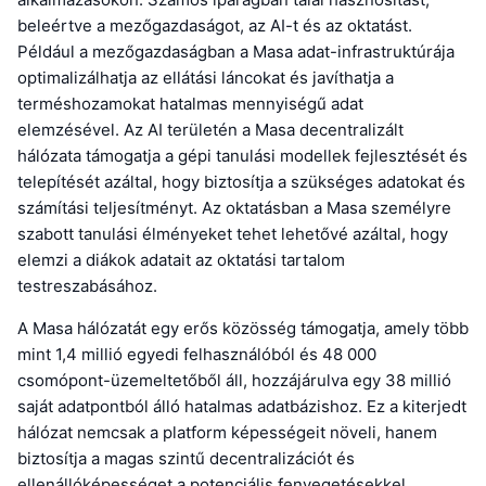
beleértve a mezőgazdaságot, az AI-t és az oktatást.
Például a mezőgazdaságban a Masa adat-infrastruktúrája
optimalizálhatja az ellátási láncokat és javíthatja a
terméshozamokat hatalmas mennyiségű adat
elemzésével. Az AI területén a Masa decentralizált
hálózata támogatja a gépi tanulási modellek fejlesztését és
telepítését azáltal, hogy biztosítja a szükséges adatokat és
számítási teljesítményt. Az oktatásban a Masa személyre
szabott tanulási élményeket tehet lehetővé azáltal, hogy
elemzi a diákok adatait az oktatási tartalom
testreszabásához.
A Masa hálózatát egy erős közösség támogatja, amely több
mint 1,4 millió egyedi felhasználóból és 48 000
csomópont-üzemeltetőből áll, hozzájárulva egy 38 millió
saját adatpontból álló hatalmas adatbázishoz. Ez a kiterjedt
hálózat nemcsak a platform képességeit növeli, hanem
biztosítja a magas szintű decentralizációt és
ellenállóképességet a potenciális fenyegetésekkel