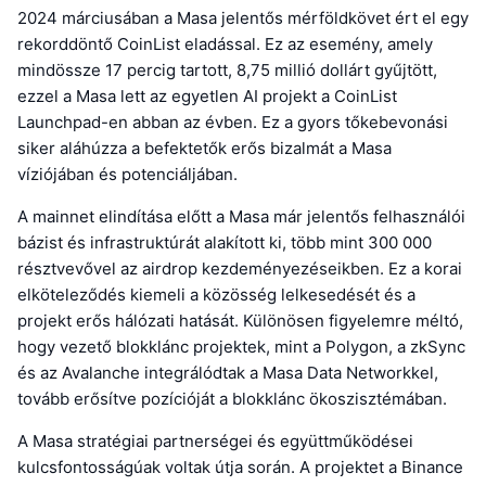
2024 márciusában a Masa jelentős mérföldkövet ért el egy
rekorddöntő CoinList eladással. Ez az esemény, amely
mindössze 17 percig tartott, 8,75 millió dollárt gyűjtött,
ezzel a Masa lett az egyetlen AI projekt a CoinList
Launchpad-en abban az évben. Ez a gyors tőkebevonási
siker aláhúzza a befektetők erős bizalmát a Masa
víziójában és potenciáljában.
A mainnet elindítása előtt a Masa már jelentős felhasználói
bázist és infrastruktúrát alakított ki, több mint 300 000
résztvevővel az airdrop kezdeményezéseikben. Ez a korai
elköteleződés kiemeli a közösség lelkesedését és a
projekt erős hálózati hatását. Különösen figyelemre méltó,
hogy vezető blokklánc projektek, mint a Polygon, a zkSync
és az Avalanche integrálódtak a Masa Data Networkkel,
tovább erősítve pozícióját a blokklánc ökoszisztémában.
A Masa stratégiai partnerségei és együttműködései
kulcsfontosságúak voltak útja során. A projektet a Binance