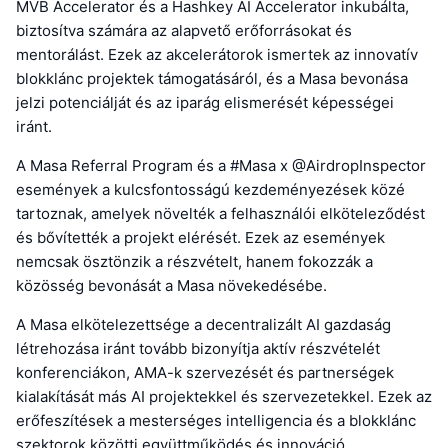
MVB Accelerator és a Hashkey AI Accelerator inkubálta,
biztosítva számára az alapvető erőforrásokat és
mentorálást. Ezek az akcelerátorok ismertek az innovatív
blokklánc projektek támogatásáról, és a Masa bevonása
jelzi potenciálját és az iparág elismerését képességei
iránt.
A Masa Referral Program és a #Masa x @AirdropInspector
események a kulcsfontosságú kezdeményezések közé
tartoznak, amelyek növelték a felhasználói elköteleződést
és bővítették a projekt elérését. Ezek az események
nemcsak ösztönzik a részvételt, hanem fokozzák a
közösség bevonását a Masa növekedésébe.
A Masa elkötelezettsége a decentralizált AI gazdaság
létrehozása iránt tovább bizonyítja aktív részvételét
konferenciákon, AMA-k szervezését és partnerségek
kialakítását más AI projektekkel és szervezetekkel. Ezek az
erőfeszítések a mesterséges intelligencia és a blokklánc
szektorok közötti együttműködés és innováció