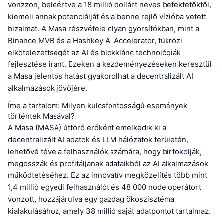
vonzzon, beleértve a 18 millió dollárt neves befektetőktől,
kiemeli annak potenciálját és a benne rejlő vízióba vetett
bizalmat. A Masa részvétele olyan gyorsítókban, mint a
Binance MVB és a Hashkey AI Accelerator, tükrözi
elkötelezettségét az AI és blokklánc technológiák
fejlesztése iránt. Ezeken a kezdeményezéseken keresztül
a Masa jelentős hatást gyakorolhat a decentralizált AI
alkalmazások jövőjére.
Íme a tartalom: Milyen kulcsfontosságú események
történtek Masával?
A Masa (MASA) úttörő erőként emelkedik ki a
decentralizált AI adatok és LLM hálózatok területén,
lehetővé téve a felhasználók számára, hogy birtokolják,
megosszák és profitáljanak adataikból az AI alkalmazások
működtetéséhez. Ez az innovatív megközelítés több mint
1,4 millió egyedi felhasználót és 48 000 node operátort
vonzott, hozzájárulva egy gazdag ökoszisztéma
kialakulásához, amely 38 millió saját adatpontot tartalmaz.