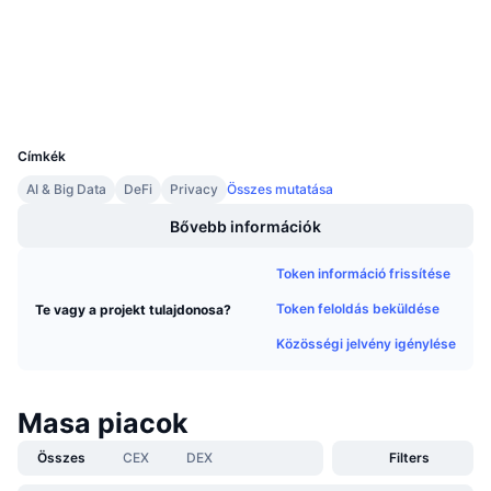
Audits
Közeledő értékesítések
Finanszírozási díjak
Tanulj & Keress
Explorers
etherscan.io
Wallets
Naptár
UCID
29547
ICO Naptár
Címkék
AI & Big Data
DeFi
Privacy
Összes mutatása
Esemény naptár
Bővebb információk
Token információ frissítése
Token feloldás beküldése
Te vagy a projekt tulajdonosa?
Közösségi jelvény igénylése
Masa piacok
Összes
CEX
DEX
Filters