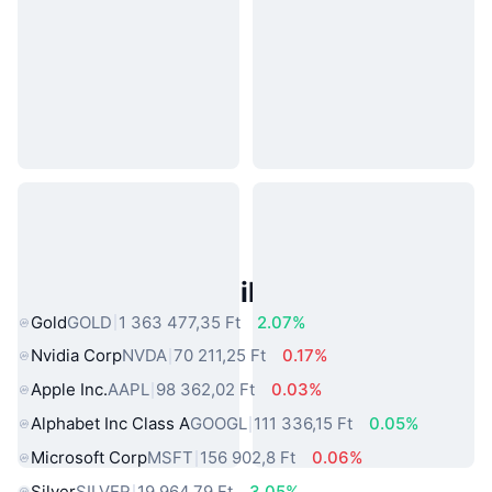
Népszerű Való Világbeli Eszközök
Gold
GOLD
1 363 477,35 Ft
2.07%
Nvidia Corp
NVDA
70 211,25 Ft
0.17%
Apple Inc.
AAPL
98 362,02 Ft
0.03%
Alphabet Inc Class A
GOOGL
111 336,15 Ft
0.05%
Microsoft Corp
MSFT
156 902,8 Ft
0.06%
Silver
SILVER
19 964,79 Ft
3.05%