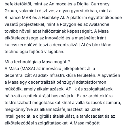
befektetőktől, mint az Animoca és a Digital Currency
Group, valamint részt vesz olyan gyorsítókban, mint a
Binance MVB és a Hashkey AI. A platform együttműködése
vezető projektekkel, mint a Polygon és az Avalanche,
tovább növeli adat hálózatának képességeit. A Masa
elkötelezettsége az innováció és a magánélet iránt
kulcsszereplővé teszi a decentralizált AI és blokklánc
technológia fejlődő világában.
Mi a technológia a Masa mögött?
A Masa (MASA) az innováció jelképeként áll a
decentralizált AI adat-infrastruktúra területén. Alapvetően
a Masa egy decentralizált pénzügyi adatplatformon
működik, amely alkalmazások, API-k és szolgáltatások
hálózati architektúráját használja ki. Ez az architektúra
testreszabott megoldásokat kínál a vállalkozások számára,
megkönnyítve az alkalmazásfejlesztést, az üzleti
intelligenciát, a digitális átalakulást, a tanácsadást és az
elköteleződési szolgáltatásokat. A Masa mögötti