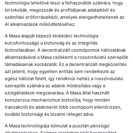
technológia lehetővé teszi a felhasználók számára, hogy
birtokolják, megosszák és profitáljanak adataikból és
számítási erőforrásaikból, amelyek elengedhetetlenek az
AI alkalmazások működtetéséhez.
A Masa alapját képező blokklánc technológia
kulcsfontosságú a biztonság és az integritás
biztosításában. A decentralizált csomópontok hálózatának
alkalmazásával a Masa csökkenti a rosszindulatú szereplők
támadásainak kockázatát. Ez a decentralizált megközelítés
azt jelenti, hogy egyetlen entitás sem rendelkezik az
egész hálózat felett, így rendkívül nehéz a rosszindulatú
szereplők számára az adatok módosítása vagy a
szolgáltatások megzavarása. A Masa által használt
konszenzus mechanizmus biztosítja, hogy minden
tranzakciót és adatcserét több csomópont ellenőrizzen,
további biztonsági és bizalmi réteget adva.
A Masa technológiája túlmutat a pusztán pénzügyi
alkalmazásokon. Számos iparágban talál hasznosítást,