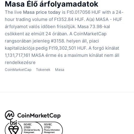
Masa Élő árfolyamadatok
The live
Masa price today
is Ft0.017056 HUF with a 24-
hour trading volume of Ft352.84 HUF.
A(a) MASA - HUF
árfolyamot valós időben frissítjük.
Masa 73.98-kal
csökkent az elmúlt 24 órában.
A CoinMarketCap
rangsorában jelenleg #3158. helyen áll, piaci
kapitalizációja pedig Ft19,302,501 HUF.
A forgó kínálat
1,131,717,161 MASA érme
és a maximum kínálat nem áll
rendelkezésre
CoinMarketCap
Tokenek
Masa