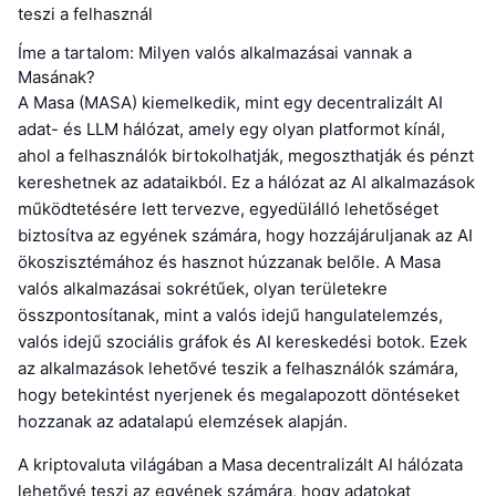
teszi a felhasznál
Íme a tartalom: Milyen valós alkalmazásai vannak a
Masának?
A Masa (MASA) kiemelkedik, mint egy decentralizált AI
adat- és LLM hálózat, amely egy olyan platformot kínál,
ahol a felhasználók birtokolhatják, megoszthatják és pénzt
kereshetnek az adataikból. Ez a hálózat az AI alkalmazások
működtetésére lett tervezve, egyedülálló lehetőséget
biztosítva az egyének számára, hogy hozzájáruljanak az AI
ökoszisztémához és hasznot húzzanak belőle. A Masa
valós alkalmazásai sokrétűek, olyan területekre
összpontosítanak, mint a valós idejű hangulatelemzés,
valós idejű szociális gráfok és AI kereskedési botok. Ezek
az alkalmazások lehetővé teszik a felhasználók számára,
hogy betekintést nyerjenek és megalapozott döntéseket
hozzanak az adatalapú elemzések alapján.
A kriptovaluta világában a Masa decentralizált AI hálózata
lehetővé teszi az egyének számára, hogy adatokat