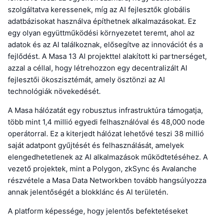
szolgáltatva keressenek, míg az AI fejlesztők globális
adatbázisokat használva építhetnek alkalmazásokat. Ez
egy olyan együttműködési környezetet teremt, ahol az
adatok és az AI találkoznak, elősegítve az innovációt és a
fejlődést. A Masa 13 AI projekttel alakított ki partnerséget,
azzal a céllal, hogy létrehozzon egy decentralizált AI
fejlesztői ökoszisztémát, amely ösztönzi az AI
technológiák növekedését.
A Masa hálózatát egy robusztus infrastruktúra támogatja,
több mint 1,4 millió egyedi felhasználóval és 48,000 node
operátorral. Ez a kiterjedt hálózat lehetővé teszi 38 millió
saját adatpont gyűjtését és felhasználását, amelyek
elengedhetetlenek az AI alkalmazások működtetéséhez. A
vezető projektek, mint a Polygon, zkSync és Avalanche
részvétele a Masa Data Networkben tovább hangsúlyozza
annak jelentőségét a blokklánc és AI területén.
A platform képessége, hogy jelentős befektetéseket