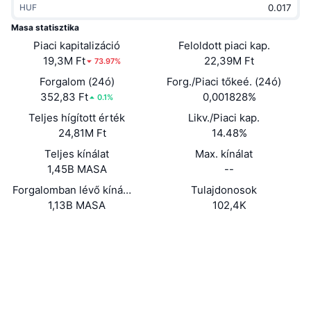
HUF
Felkapott
Kripto ETF-ek
Tanulj
CMC MCP
Masa statisztika
Piaci kapitalizáció
Új
Feloldott piaci kap.
Bitcoin ETF-ek
x402
Hírek
19,3M Ft
22,39M Ft
73.97%
Kripto
Ethereum ETF-ek
Forgalom (24ó)
Forg./Piaci tőkeé. (24ó)
Academy
352,83 Ft
0,001828%
0.1%
Politika
Teljes hígított érték
Likv./Piaci kap.
Technikai elemzés
Kutatás
24,81M Ft
14.48%
Sportok
Teljes kínálat
Max. kínálat
RSI
Videók
1,45B MASA
--
Pénzügy
MACD
Forgalomban lévő kínálat
Tulajdonosok
Szótár
1,13B MASA
102,4K
Technológia
Webhely
Website
Whitepaper
Származékos termékek
Kampányok
Közösségi
NFT
Áttekintés
Airdropok
0x9448...063092
Szerződések
Összefoglaló NFT statisztikák
Likvidálások
4.1
Gyémánt jutalmak
Értékelés (CertiK)