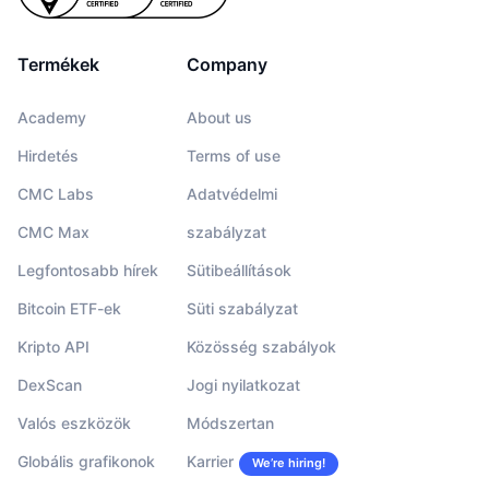
Termékek
Company
Academy
About us
Hirdetés
Terms of use
CMC Labs
Adatvédelmi
CMC Max
szabályzat
Legfontosabb hírek
Sütibeállítások
Bitcoin ETF-ek
Süti szabályzat
Kripto API
Közösség szabályok
DexScan
Jogi nyilatkozat
Valós eszközök
Módszertan
Globális grafikonok
Karrier
We’re hiring!