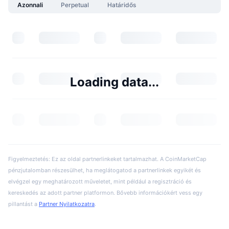
Azonnali
Perpetual
Határidős
Loading data...
Figyelmeztetés: Ez az oldal partnerlinkeket tartalmazhat. A CoinMarketCap
pénzjutalomban részesülhet, ha meglátogatod a partnerlinkek egyikét és
elvégzel egy meghatározott műveletet, mint például a regisztráció és
kereskedés az adott partner platformon. Bővebb információkért vess egy
pillantást a
Partner Nyilatkozatra
.