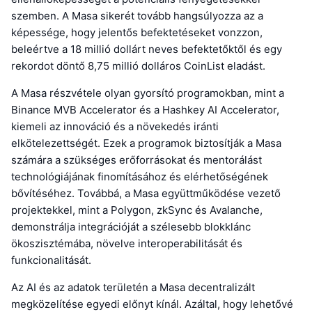
szemben. A Masa sikerét tovább hangsúlyozza az a
képessége, hogy jelentős befektetéseket vonzzon,
beleértve a 18 millió dollárt neves befektetőktől és egy
rekordot döntő 8,75 millió dolláros CoinList eladást.
A Masa részvétele olyan gyorsító programokban, mint a
Binance MVB Accelerator és a Hashkey AI Accelerator,
kiemeli az innováció és a növekedés iránti
elkötelezettségét. Ezek a programok biztosítják a Masa
számára a szükséges erőforrásokat és mentorálást
technológiájának finomításához és elérhetőségének
bővítéséhez. Továbbá, a Masa együttműködése vezető
projektekkel, mint a Polygon, zkSync és Avalanche,
demonstrálja integrációját a szélesebb blokklánc
ökoszisztémába, növelve interoperabilitását és
funkcionalitását.
Az AI és az adatok területén a Masa decentralizált
megközelítése egyedi előnyt kínál. Azáltal, hogy lehetővé