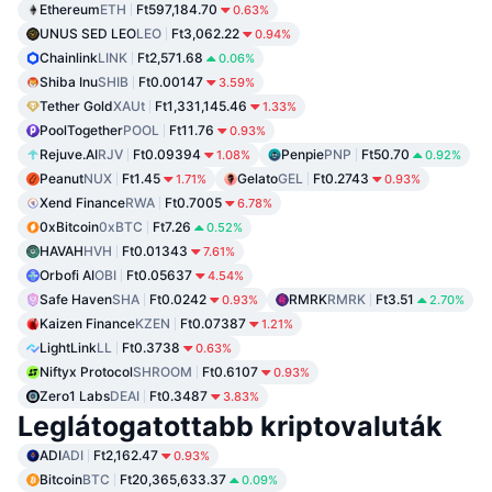
Ethereum
ETH
Ft597,184.70
0.63%
UNUS SED LEO
LEO
Ft3,062.22
0.94%
Chainlink
LINK
Ft2,571.68
0.06%
Shiba Inu
SHIB
Ft0.00147
3.59%
Tether Gold
XAUt
Ft1,331,145.46
1.33%
PoolTogether
POOL
Ft11.76
0.93%
Rejuve.AI
RJV
Ft0.09394
Penpie
PNP
Ft50.70
1.08%
0.92%
Peanut
NUX
Ft1.45
Gelato
GEL
Ft0.2743
1.71%
0.93%
Xend Finance
RWA
Ft0.7005
6.78%
0xBitcoin
0xBTC
Ft7.26
0.52%
HAVAH
HVH
Ft0.01343
7.61%
Orbofi AI
OBI
Ft0.05637
4.54%
Safe Haven
SHA
Ft0.0242
RMRK
RMRK
Ft3.51
0.93%
2.70%
Kaizen Finance
KZEN
Ft0.07387
1.21%
LightLink
LL
Ft0.3738
0.63%
Niftyx Protocol
SHROOM
Ft0.6107
0.93%
Zero1 Labs
DEAI
Ft0.3487
3.83%
Leglátogatottabb kriptovaluták
ADI
ADI
Ft2,162.47
0.93%
Bitcoin
BTC
Ft20,365,633.37
0.09%