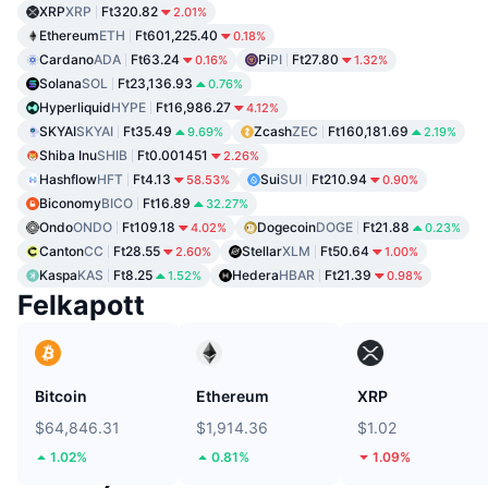
XRP
XRP
Ft320.82
2.01%
Ethereum
ETH
Ft601,225.40
0.18%
Cardano
ADA
Ft63.24
Pi
PI
Ft27.80
0.16%
1.32%
Solana
SOL
Ft23,136.93
0.76%
Hyperliquid
HYPE
Ft16,986.27
4.12%
SKYAI
SKYAI
Ft35.49
Zcash
ZEC
Ft160,181.69
9.69%
2.19%
Shiba Inu
SHIB
Ft0.001451
2.26%
Hashflow
HFT
Ft4.13
Sui
SUI
Ft210.94
58.53%
0.90%
Biconomy
BICO
Ft16.89
32.27%
Ondo
ONDO
Ft109.18
Dogecoin
DOGE
Ft21.88
4.02%
0.23%
Canton
CC
Ft28.55
Stellar
XLM
Ft50.64
2.60%
1.00%
Kaspa
KAS
Ft8.25
Hedera
HBAR
Ft21.39
1.52%
0.98%
Felkapott
Bitcoin
Ethereum
XRP
$64,846.31
$1,914.36
$1.02
1.02%
0.81%
1.09%