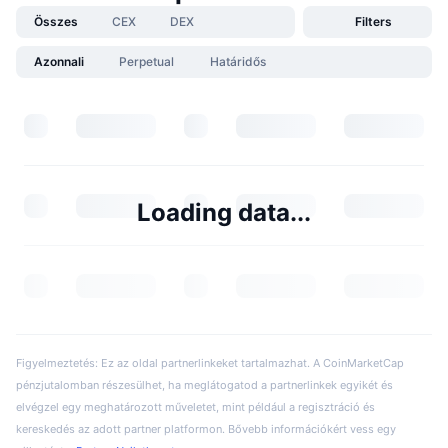
Összes
CEX
DEX
Filters
Azonnali
Perpetual
Határidős
Loading data...
Figyelmeztetés: Ez az oldal partnerlinkeket tartalmazhat. A CoinMarketCap
pénzjutalomban részesülhet, ha meglátogatod a partnerlinkek egyikét és
elvégzel egy meghatározott műveletet, mint például a regisztráció és
kereskedés az adott partner platformon. Bővebb információkért vess egy