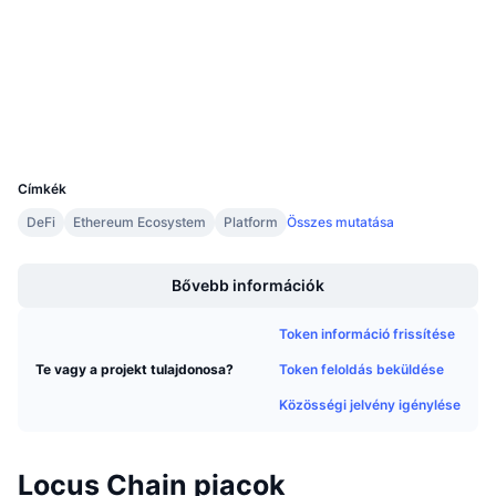
Audits
Közeledő értékesítések
Finanszírozási díjak
Tanulj & Keress
etherscan.io
Explorers
Naptár
Wallets
UCID
ICO Naptár
3855
Címkék
Esemény naptár
DeFi
Ethereum Ecosystem
Platform
Összes mutatása
Boost
Bővebb információk
Token információ frissítése
Token feloldás beküldése
Te vagy a projekt tulajdonosa?
Közösségi jelvény igénylése
Locus Chain piacok