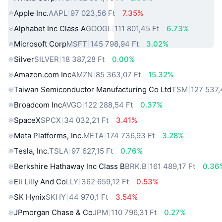
Apple Inc.
AAPL
97 023,56 Ft
7.35%
Alphabet Inc Class A
GOOGL
111 801,45 Ft
6.73%
Microsoft Corp
MSFT
145 798,94 Ft
3.02%
Silver
SILVER
18 387,28 Ft
0.00%
Amazon.com Inc
AMZN
85 363,07 Ft
15.32%
Taiwan Semiconductor Manufacturing Co Ltd
TSM
127 537,
Broadcom Inc
AVGO
122 288,54 Ft
0.37%
SpaceX
SPCX
34 032,21 Ft
3.41%
Meta Platforms, Inc.
META
174 736,93 Ft
3.28%
Tesla, Inc.
TSLA
97 627,15 Ft
0.76%
Berkshire Hathaway Inc Class B
BRK.B
161 489,17 Ft
0.36
Eli Lilly And Co
LLY
362 659,12 Ft
0.53%
SK Hynix
SKHY
44 970,1 Ft
3.54%
JPmorgan Chase & Co
JPM
110 796,31 Ft
0.27%