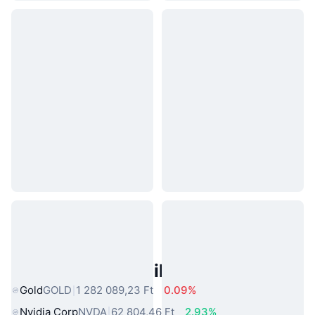
Népszerű Való Világbeli Eszközök
Gold
GOLD
1 282 089,23 Ft
0.09%
Nvidia Corp
NVDA
62 804,46 Ft
2.93%