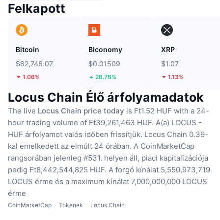
Felkapott
Bitcoin
Biconomy
XRP
$62,746.07
$0.01509
$1.07
1.06%
26.76%
1.13%
Locus Chain Élő árfolyamadatok
The live
Locus Chain price today
is Ft1.52 HUF with a 24-
hour trading volume of Ft39,261,463 HUF.
A(a) LOCUS -
HUF árfolyamot valós időben frissítjük.
Locus Chain 0.39-
kal emelkedett az elmúlt 24 órában.
A CoinMarketCap
rangsorában jelenleg #531. helyen áll, piaci kapitalizációja
pedig Ft8,442,544,825 HUF.
A forgó kínálat 5,550,973,719
LOCUS érme
és a maximum kínálat 7,000,000,000 LOCUS
érme
CoinMarketCap
Tokenek
Locus Chain