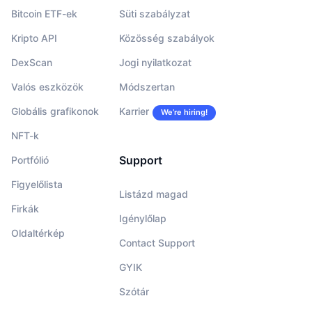
Bitcoin ETF-ek
Süti szabályzat
Kripto API
Közösség szabályok
DexScan
Jogi nyilatkozat
Valós eszközök
Módszertan
Globális grafikonok
Karrier
We’re hiring!
NFT-k
Support
Portfólió
Figyelőlista
Listázd magad
Firkák
Igénylőlap
Oldaltérkép
Contact Support
GYIK
Szótár