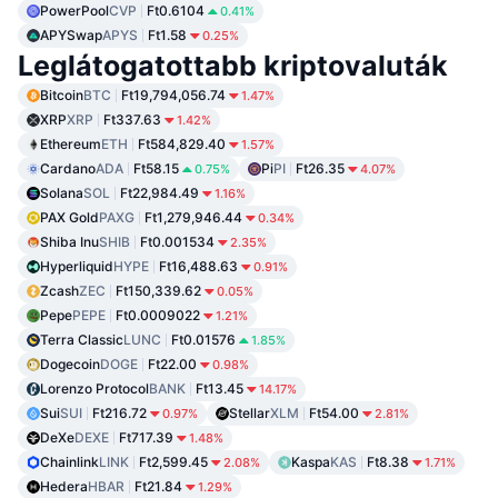
PowerPool
CVP
Ft0.6104
0.41%
APYSwap
APYS
Ft1.58
0.25%
Leglátogatottabb kriptovaluták
Bitcoin
BTC
Ft19,794,056.74
1.47%
XRP
XRP
Ft337.63
1.42%
Ethereum
ETH
Ft584,829.40
1.57%
Cardano
ADA
Ft58.15
Pi
PI
Ft26.35
0.75%
4.07%
Solana
SOL
Ft22,984.49
1.16%
PAX Gold
PAXG
Ft1,279,946.44
0.34%
Shiba Inu
SHIB
Ft0.001534
2.35%
Hyperliquid
HYPE
Ft16,488.63
0.91%
Zcash
ZEC
Ft150,339.62
0.05%
Pepe
PEPE
Ft0.0009022
1.21%
Terra Classic
LUNC
Ft0.01576
1.85%
Dogecoin
DOGE
Ft22.00
0.98%
Lorenzo Protocol
BANK
Ft13.45
14.17%
Sui
SUI
Ft216.72
Stellar
XLM
Ft54.00
0.97%
2.81%
DeXe
DEXE
Ft717.39
1.48%
Chainlink
LINK
Ft2,599.45
Kaspa
KAS
Ft8.38
2.08%
1.71%
Hedera
HBAR
Ft21.84
1.29%