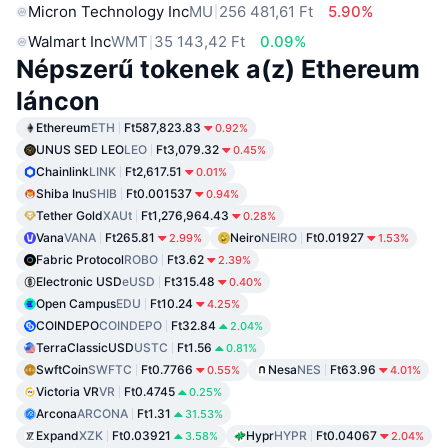
Micron Technology Inc
MU
256 481,61 Ft
5.90%
Walmart Inc
WMT
35 143,42 Ft
0.09%
Népszerű tokenek a(z) Ethereum
láncon
Ethereum
ETH
Ft587,823.83
0.92%
UNUS SED LEO
LEO
Ft3,079.32
0.45%
Chainlink
LINK
Ft2,617.51
0.01%
Shiba Inu
SHIB
Ft0.001537
0.94%
Tether Gold
XAUt
Ft1,276,964.43
0.28%
Vana
VANA
Ft265.81
Neiro
NEIRO
Ft0.01927
2.99%
1.53%
Fabric Protocol
ROBO
Ft3.62
2.39%
Electronic USD
eUSD
Ft315.48
0.40%
Open Campus
EDU
Ft10.24
4.25%
COINDEPO
COINDEPO
Ft32.84
2.04%
TerraClassicUSD
USTC
Ft1.56
0.81%
SwftCoin
SWFTC
Ft0.7766
Nesa
NES
Ft63.96
0.55%
4.01%
Victoria VR
VR
Ft0.4745
0.25%
Arcona
ARCONA
Ft1.31
31.53%
Expand
XZK
Ft0.03921
Hypr
HYPR
Ft0.04067
3.58%
2.04%