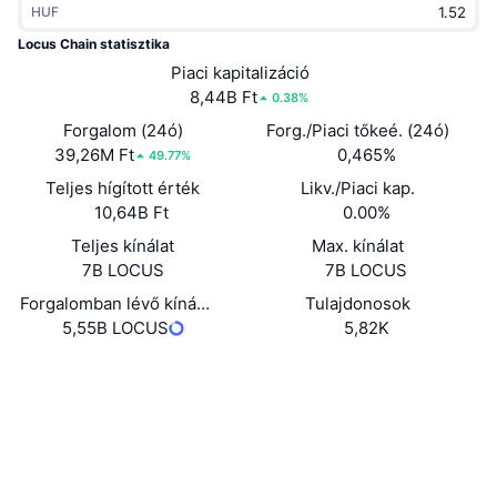
HUF
Felkapott
Kripto ETF-ek
Tanulj
CMC MCP
Locus Chain statisztika
Új
Piaci kapitalizáció
Bitcoin ETF-ek
x402
Hírek
8,44B Ft
0.38%
Kripto
Ethereum ETF-ek
Forgalom (24ó)
Forg./Piaci tőkeé. (24ó)
Academy
39,26M Ft
0,465%
49.77%
Politika
Teljes hígított érték
Likv./Piaci kap.
Technikai elemzés
Kutatás
10,64B Ft
0.00%
Sportok
Teljes kínálat
Max. kínálat
RSI
Videók
7B LOCUS
7B LOCUS
Pénzügy
MACD
Forgalomban lévő kínálat
Tulajdonosok
Szótár
5,55B LOCUS
5,82K
Technológia
Webhely
Website
Whitepaper
Származékos termékek
Kampányok
NFT
Közösségi
Áttekintés
Airdropok
Szerződések
Összefoglaló NFT statisztikák
0xc645...ffb054
Likvidálások
4.3
Gyémánt jutalmak
Értékelés (CertiK)