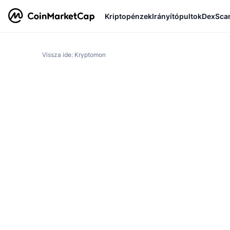
Kriptopénzek
Irányítópultok
DexSca
Vissza ide: Kryptomon