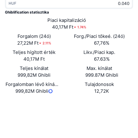
HUF
Felkapott
Kripto ETF-ek
Tanulj
CMC MCP
Ghiblification statisztika
Új
Piaci kapitalizáció
Bitcoin ETF-ek
x402
Hírek
40,17M Ft
1.74%
Kripto
Ethereum ETF-ek
Forgalom (24ó)
Forg./Piaci tőkeé. (24ó)
Academy
27,22M Ft
67,76%
2.11%
Politika
Teljes hígított érték
Likv./Piaci kap.
Technikai elemzés
Kutatás
40,17M Ft
67.63%
Sportok
Teljes kínálat
Max. kínálat
RSI
Videók
999,82M Ghibli
999.87M Ghibli
Pénzügy
MACD
Forgalomban lévő kínálat
Tulajdonosok
Szótár
999,82M Ghibli
12,72K
Technológia
Webhely
Website
Származékos termékek
Kampányok
Közösségi
NFT
Áttekintés
Szerződések
4TBi66...Qdpump
Airdropok
3.6
Értékelés (CertiK)
Összefoglaló NFT statisztikák
Likvidálások
Explorers
solscan.io
Gyémánt jutalmak