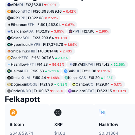
ADI
ADI
Ft2,162.81
0.90%
Bitcoin
BTC
Ft20,393,489.16
0.42%
XRP
XRP
Ft322.68
2.53%
Ethereum
ETH
Ft601,462.04
0.67%
Cardano
ADA
Ft62.99
Pi
PI
Ft27.90
3.85%
2.99%
Solana
SOL
Ft23,203.64
0.01%
Hyperliquid
HYPE
Ft17,376.78
1.64%
Shiba Inu
SHIB
Ft0.001448
2.40%
Zcash
ZEC
Ft161,007.68
3.05%
Hashflow
HFT
Ft4.28
SKYAI
SKYAI
Ft34.42
56.62%
32.66%
Heima
HEI
Ft69.53
Sui
SUI
Ft211.08
17.32%
1.35%
Stellar
XLM
Ft50.44
Kaspa
KAS
Ft8.20
1.48%
1.28%
Dogecoin
DOGE
Ft21.96
Canton
CC
Ft29.94
0.32%
5.17%
Ondo
ONDO
Ft109.67
Audiera
BEAT
Ft623.15
6.29%
11.37%
Felkapott
Bitcoin
XRP
Hashflow
$64,859.74
$1.03
$0.01364