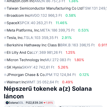
Amazon.com Inc
AMZN
86 757,3 Ft
1.38%
Taiwan Semiconductor Manufacturing Co Ltd
TSM
131 249,
Broadcom Inc
AVGO
132 966,3 Ft
0.58%
SpaceX
SPCX
40 263,21 Ft
11.46%
Meta Platforms, Inc.
META
186 399,75 Ft
0.53%
Tesla, Inc.
TSLA
103 359,35 Ft
2.91%
Berkshire Hathaway Inc Class B
BRK.B
163 396,15 Ft
0.91
Eli Lilly And Co
LLY
369 981,26 Ft
1.25%
Micron Technology Inc
MU
272 083 Ft
1.80%
SK Hynix
SKHY
42 742,61 Ft
5.26%
JPmorgan Chase & Co
JPM
112 124,94 Ft
0.12%
Walmart Inc
WMT
35 052,64 Ft
0.49%
Népszerű tokenek a(z) Solana
láncon
Solana
SOL
Ft22,839.34
1.91%