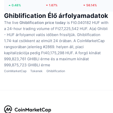
0.48%
1.67%
56.14%
Ghiblification Élő árfolyamadatok
The live
Ghiblification price today
is Ft0.040182 HUF with
a 24-hour trading volume of Ft27,225,542 HUF.
A(a) Ghibli
- HUF árfolyamot valós időben frissítjük.
Ghiblification
1.74-kal csökkent az elmúlt 24 órában.
A CoinMarketCap
rangsorában jelenleg #2869. helyen áll, piaci
kapitalizációja pedig Ft40,175,298 HUF.
A forgó kínálat
999,823,761 GHIBLI érme
és a maximum kínálat
999,875,723 GHIBLI érme
CoinMarketCap
Tokenek
Ghiblification