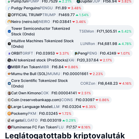
Pump.fun
PUMP
Ft0.7529
Jupiter
JUP
Ft56.94
2.21%
3.82%
Pudgy Penguins
PENGU
Ft1.89
3.48%
OFFICIAL TRUMP
TRUMP
Ft469.77
1.54%
Neiro (neiro.lol)
NEIRO
Ft0.03841
3.46%
Tower Semiconductor Tokenized
TSEMon
Ft71,505.51
5.42%
Stock (Ondo)
Intuitive Machines Tokenized Stock
LUNRon
Ft4,681.98
4.78%
(Ondo)
ORBIT
GRIFT
Ft0.03953
Peng
PENG
Ft0.4249
3.37%
1.07%
xAI tokenized stock (PreStocks)
XAI
Ft20,337.64
2.17%
MIBR Fan Token
MIBR
Ft6.84
0.86%
Mumu the Bull (SOL)
MUMU
Ft0.00001661
2.23%
Core Scientific Tokenized Stock
CORZon
Ft6,648.23
4.16%
(Ondo)
Cat Own Kimono
COK
Ft0.00004141
2.51%
Coin (reservebankapp.com)
COINS
Ft0.03097
0.86%
Large Language Model
LLM
Ft0.03204
6.35%
Pockemy
PKM
Ft0.03245
1.72%
el gato
ELGATO
Ft0.003019
0.29%
Fluminense FC Fan Token
FLU
Ft7.57
8.16%
Leglátogatottabb kriptovaluták