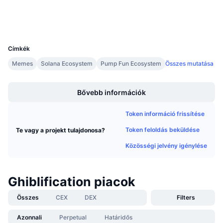
Közeledő értékesítések
Wallets
Finanszírozási díjak
Tanulj & Keress
UCID
36151
Naptár
Címkék
Memes
Solana Ecosystem
Pump Fun Ecosystem
Összes mutatása
ICO Naptár
Boost
Bővebb információk
Esemény naptár
Token információ frissítése
Token feloldás beküldése
Te vagy a projekt tulajdonosa?
Közösségi jelvény igénylése
Ghiblification piacok
Összes
CEX
DEX
Filters
Azonnali
Perpetual
Határidős