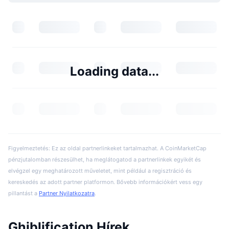
Loading data...
Figyelmeztetés: Ez az oldal partnerlinkeket tartalmazhat. A CoinMarketCap
pénzjutalomban részesülhet, ha meglátogatod a partnerlinkek egyikét és
elvégzel egy meghatározott műveletet, mint például a regisztráció és
kereskedés az adott partner platformon. Bővebb információkért vess egy
pillantást a
Partner Nyilatkozatra
.
Ghiblification Hírek