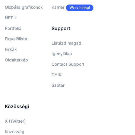
Globális grafikonok
Karrier
We’re hiring!
NFT-k
Support
Portfólió
Figyelőlista
Listázd magad
Firkák
Igénylőlap
Oldaltérkép
Contact Support
GYIK
Szótár
Közösségi
X (Twitter)
Közösség