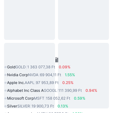
Népszerű Való Világbeli Eszközök
Gold
GOLD
1 363 077,38 Ft
0.09%
Nvidia Corp
NVDA
69 904,11 Ft
1.55%
Apple Inc.
AAPL
97 953,89 Ft
0.25%
Alphabet Inc Class A
GOOGL
111 390,99 Ft
0.94%
Microsoft Corp
MSFT
158 052,62 Ft
0.59%
Silver
SILVER
19 900,73 Ft
0.13%