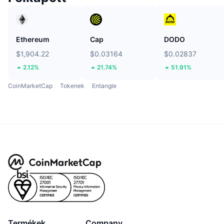
Ethereum
Cap
DODO
$1,904.22
$0.03164
$0.02837
2.12%
21.74%
51.91%
CoinMarketCap
Tokenek
Entangle
Termékek
Company