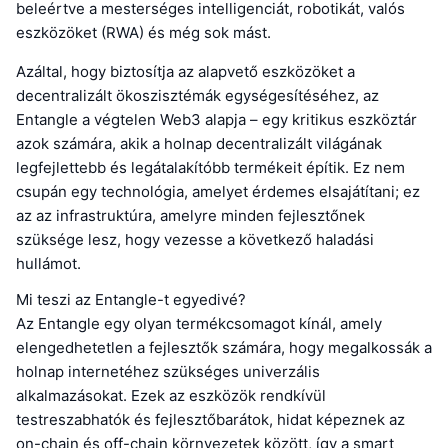
beleértve a mesterséges intelligenciát, robotikát, valós
eszközöket (RWA) és még sok mást.
Azáltal, hogy biztosítja az alapvető eszközöket a
decentralizált ökoszisztémák egységesítéséhez, az
Entangle a végtelen Web3 alapja – egy kritikus eszköztár
azok számára, akik a holnap decentralizált világának
legfejlettebb és legátalakítóbb termékeit építik. Ez nem
csupán egy technológia, amelyet érdemes elsajátítani; ez
az az infrastruktúra, amelyre minden fejlesztőnek
szüksége lesz, hogy vezesse a következő haladási
hullámot.
Mi teszi az Entangle-t egyedivé?
Az Entangle egy olyan termékcsomagot kínál, amely
elengedhetetlen a fejlesztők számára, hogy megalkossák a
holnap internetéhez szükséges univerzális
alkalmazásokat. Ezek az eszközök rendkívül
testreszabhatók és fejlesztőbarátok, hidat képeznek az
on-chain és off-chain környezetek között, így a smart