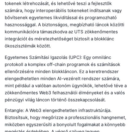
tokenek létrehozását, és lehetővé teszi a fejlesztők
számára, hogy interoperábilis tokeneket indítsanak vagy
bővítsenek egyetemes likviditással és programozható
hasznossággal. A biztonságos, megbízható láncok közötti
kommunikációra támaszkodva az UTS zökkenőmentes
integrációt és méretezhetőséget biztosít a blokklánc
ökoszisztémák között.
Egyetemes Számítási Igazolás (UPC): Egy omnilánc
protokoll a komplex off-chain programok és számítások
ellenőrzésére minden blokkláncon. Ez a keretrendszer
elengedhetetlen minden AI-vezérelt rendszer számára,
mint például a valóban autonóm ügynökök, lehetővé téve a
zökkenőmentes Web3 felhasználói élményeket és a valós
pénzügyi világ láncon történő összekapcsolását.
Entangle: A Web3 elengedhetetlen infrastruktúrája.
Biztosítsuk, hogy megőrizze a professzionális hangnemet,
miközben egyszerűsíti a bonyolult fogalmakat a könnyebb
megértés érdekében. A végső szöveg legyen