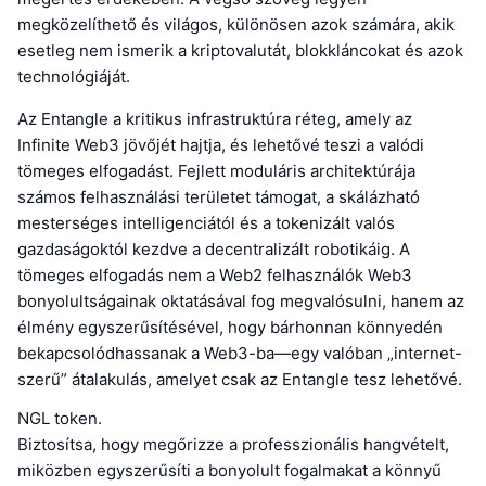
megközelíthető és világos, különösen azok számára, akik
esetleg nem ismerik a kriptovalutát, blokkláncokat és azok
technológiáját.
Az Entangle a kritikus infrastruktúra réteg, amely az
Infinite Web3 jövőjét hajtja, és lehetővé teszi a valódi
tömeges elfogadást. Fejlett moduláris architektúrája
számos felhasználási területet támogat, a skálázható
mesterséges intelligenciától és a tokenizált valós
gazdaságoktól kezdve a decentralizált robotikáig. A
tömeges elfogadás nem a Web2 felhasználók Web3
bonyolultságainak oktatásával fog megvalósulni, hanem az
élmény egyszerűsítésével, hogy bárhonnan könnyedén
bekapcsolódhassanak a Web3-ba—egy valóban „internet-
szerű” átalakulás, amelyet csak az Entangle tesz lehetővé.
NGL token.
Biztosítsa, hogy megőrizze a professzionális hangvételt,
miközben egyszerűsíti a bonyolult fogalmakat a könnyű