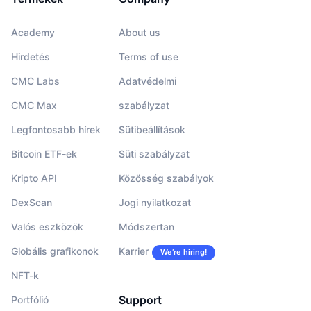
Academy
About us
Hirdetés
Terms of use
CMC Labs
Adatvédelmi
CMC Max
szabályzat
Legfontosabb hírek
Sütibeállítások
Bitcoin ETF-ek
Süti szabályzat
Kripto API
Közösség szabályok
DexScan
Jogi nyilatkozat
Valós eszközök
Módszertan
Globális grafikonok
Karrier
We’re hiring!
NFT-k
Support
Portfólió