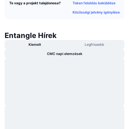
Token feloldás beküldése
Te vagy a projekt tulajdonosa?
Felkapott
Kripto ETF-ek
Tanulj
CMC MCP
Közösségi jelvény igénylése
Új
Bitcoin ETF-ek
x402
Hírek
Kripto
Ethereum ETF-ek
Entangle Hírek
Academy
Kiemelt
Legfrissebb
Politika
Technikai elemzés
Kutatás
CMC napi elemzések
Sportok
RSI
Videók
Pénzügy
MACD
Szótár
Technológia
Származékos termékek
Kampányok
NFT
Áttekintés
Airdropok
Összefoglaló NFT statisztikák
Likvidálások
Gyémánt jutalmak