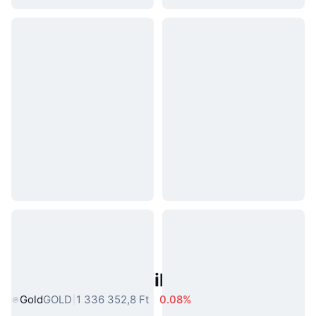
Népszerű Való Világbeli Eszközök
Gold
GOLD
1 336 352,8 Ft
0.08%