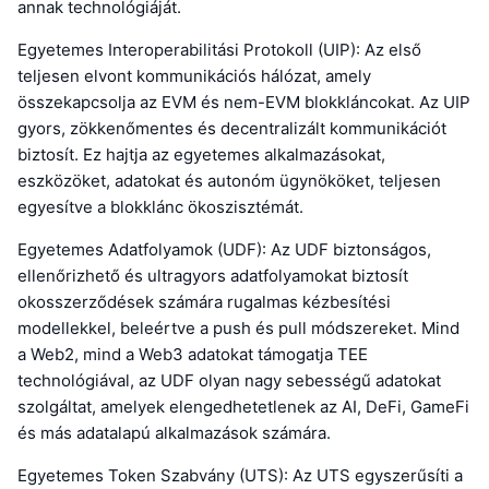
annak technológiáját.
Egyetemes Interoperabilitási Protokoll (UIP): Az első
teljesen elvont kommunikációs hálózat, amely
összekapcsolja az EVM és nem-EVM blokkláncokat. Az UIP
gyors, zökkenőmentes és decentralizált kommunikációt
biztosít. Ez hajtja az egyetemes alkalmazásokat,
eszközöket, adatokat és autonóm ügynököket, teljesen
egyesítve a blokklánc ökoszisztémát.
Egyetemes Adatfolyamok (UDF): Az UDF biztonságos,
ellenőrizhető és ultragyors adatfolyamokat biztosít
okosszerződések számára rugalmas kézbesítési
modellekkel, beleértve a push és pull módszereket. Mind
a Web2, mind a Web3 adatokat támogatja TEE
technológiával, az UDF olyan nagy sebességű adatokat
szolgáltat, amelyek elengedhetetlenek az AI, DeFi, GameFi
és más adatalapú alkalmazások számára.
Egyetemes Token Szabvány (UTS): Az UTS egyszerűsíti a