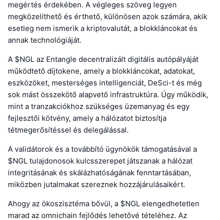
megértés érdekében. A végleges szöveg legyen
megközelíthető és érthető, különösen azok számára, akik
esetleg nem ismerik a kriptovalutát, a blokkláncokat és
annak technológiáját.
A $NGL az Entangle decentralizált digitális autópályáját
működtető díjtokene, amely a blokkláncokat, adatokat,
eszközöket, mesterséges intelligenciát, DeSci-t és még
sok mást összekötő alapvető infrastruktúra. Úgy működik,
mint a tranzakciókhoz szükséges üzemanyag és egy
fejlesztői kötvény, amely a hálózatot biztosítja
tétmegerősítéssel és delegálással.
A validátorok és a továbbító ügynökök támogatásával a
$NGL tulajdonosok kulcsszerepet játszanak a hálózat
integritásának és skálázhatóságának fenntartásában,
miközben jutalmakat szereznek hozzájárulásaikért.
Ahogy az ökoszisztéma bővül, a $NGL elengedhetetlen
marad az omnichain fejlődés lehetővé tételéhez. Az