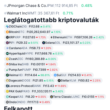
JPmorgan Chase & Co
JPM
112 914,85 Ft
0.48%
Walmart Inc
WMT
35 367,61 Ft
0.71%
Leglátogatottabb kriptovaluták
ZIGChain
ZIG
Ft12.68
0.41%
Bitcoin
BTC
Ft20,262,640.97
1.10%
XRP
XRP
Ft327.65
Ethereum
ETH
Ft597,106.26
1.73%
2.42%
Pi
PI
Ft29.32
Solana
SOL
Ft23,101.37
9.51%
0.23%
Cardano
ADA
Ft58.73
1.20%
Hyperliquid
HYPE
Ft17,668.76
0.51%
Zcash
ZEC
Ft160,288.89
0.00%
Shiba Inu
SHIB
Ft0.00151
1.84%
Pump.fun
PUMP
Ft0.7399
2.82%
Heima
HEI
Ft114.64
Sui
SUI
Ft214.63
98.61%
0.41%
Dogecoin
DOGE
Ft21.85
Stellar
XLM
Ft50.82
0.15%
2.25%
Lorenzo Protocol
BANK
Ft13.43
11.69%
PAX Gold
PAXG
Ft1,333,120.11
3.40%
Kaspa
KAS
Ft8.20
Terra Classic
LUNC
Ft0.0155
0.55%
1.11%
Ondo
ONDO
Ft117.13
0.49%
Felkapott