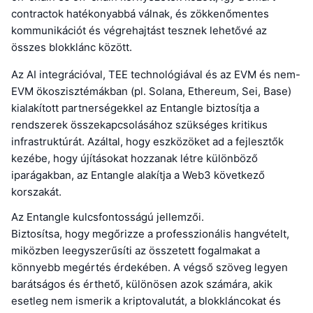
contractok hatékonyabbá válnak, és zökkenőmentes
kommunikációt és végrehajtást tesznek lehetővé az
összes blokklánc között.
Az AI integrációval, TEE technológiával és az EVM és nem-
EVM ökoszisztémákban (pl. Solana, Ethereum, Sei, Base)
kialakított partnerségekkel az Entangle biztosítja a
rendszerek összekapcsolásához szükséges kritikus
infrastruktúrát. Azáltal, hogy eszközöket ad a fejlesztők
kezébe, hogy újításokat hozzanak létre különböző
iparágakban, az Entangle alakítja a Web3 következő
korszakát.
Az Entangle kulcsfontosságú jellemzői.
Biztosítsa, hogy megőrizze a professzionális hangvételt,
miközben leegyszerűsíti az összetett fogalmakat a
könnyebb megértés érdekében. A végső szöveg legyen
barátságos és érthető, különösen azok számára, akik
esetleg nem ismerik a kriptovalutát, a blokkláncokat és