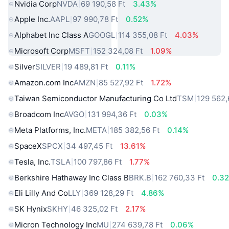
Nvidia Corp
NVDA
69 190,58 Ft
3.43%
Apple Inc.
AAPL
97 990,78 Ft
0.52%
Alphabet Inc Class A
GOOGL
114 355,08 Ft
4.03%
Microsoft Corp
MSFT
152 324,08 Ft
1.09%
Silver
SILVER
19 489,81 Ft
0.11%
Amazon.com Inc
AMZN
85 527,92 Ft
1.72%
Taiwan Semiconductor Manufacturing Co Ltd
TSM
129 562,
Broadcom Inc
AVGO
131 994,36 Ft
0.03%
Meta Platforms, Inc.
META
185 382,56 Ft
0.14%
SpaceX
SPCX
34 497,45 Ft
13.61%
Tesla, Inc.
TSLA
100 797,86 Ft
1.77%
Berkshire Hathaway Inc Class B
BRK.B
162 760,33 Ft
0.3
Eli Lilly And Co
LLY
369 128,29 Ft
4.86%
SK Hynix
SKHY
46 325,02 Ft
2.17%
Micron Technology Inc
MU
274 639,78 Ft
0.06%