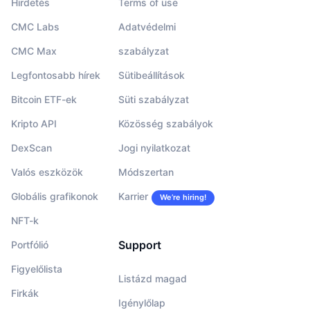
Hirdetés
Terms of use
CMC Labs
Adatvédelmi
CMC Max
szabályzat
Legfontosabb hírek
Sütibeállítások
Bitcoin ETF-ek
Süti szabályzat
Kripto API
Közösség szabályok
DexScan
Jogi nyilatkozat
Valós eszközök
Módszertan
Globális grafikonok
Karrier
We’re hiring!
NFT-k
Support
Portfólió
Figyelőlista
Listázd magad
Firkák
Igénylőlap