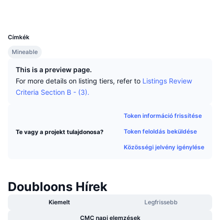
Legjobb kereskedők
Cikkek
Tőzsdei beáramlások/kiáramlások
DEX API
Váltó
Explorers
explorer.doubloons.net
Ranglisták
Azonnali
UCID
28
Hangulat
Vállalat
Hírlevél
Indikátorok
Felkapott
Származékos termékek
Címkék
Árazás
Mineable
CMC Launch
Közelgő
Félelem és kapzsiság index
This is a preview page.
Források
CMC Labs
Nemrég hozzáadott
Altcoin szezon index
For more details on listing tiers, refer to
Listings Review
Criteria Section B - (3).
CMC Max
Nyertesek és vesztesek
Piaciciklus-indikátorok
Dokumentáció
Token információ frissítése
Legfontosabb hírek
Leglátogatottabb
Bitcoin dominancia
Token feloldás beküldése
Te vagy a projekt tulajdonosa?
GYIK
Telegram Bot
Közösségi jelvény igénylése
Közösségi hangulat
CoinMarketCap 20 index
AI integrációk
Hirdetés
Láncrangsor
CoinMarketCap 100 index
Doubloons Hírek
CMC Ügynöki Központ
Kiemelt
Legfrissebb
Jóslási piacok
ETF-áramlások
Oldal widgetek
Készségek piactere
CMC napi elemzések