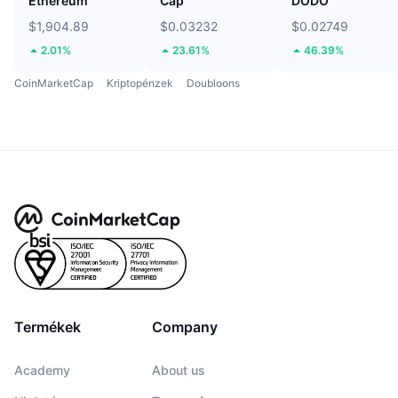
Ethereum
Cap
DODO
$1,904.89
$0.03232
$0.02749
2.01%
23.61%
46.39%
CoinMarketCap
Kriptopénzek
Doubloons
Termékek
Company
Academy
About us