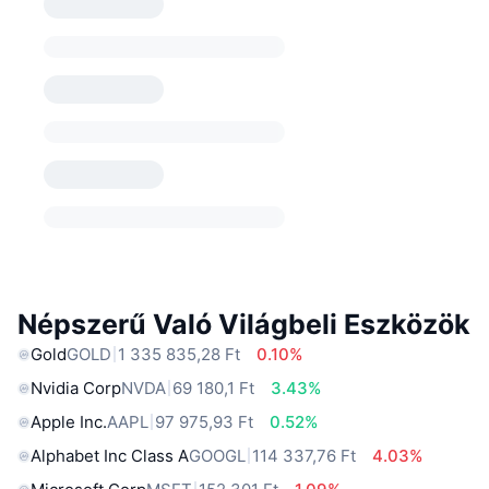
Népszerű Való Világbeli Eszközök
Gold
GOLD
1 335 835,28 Ft
0.10%
Nvidia Corp
NVDA
69 180,1 Ft
3.43%
Apple Inc.
AAPL
97 975,93 Ft
0.52%
Alphabet Inc Class A
GOOGL
114 337,76 Ft
4.03%