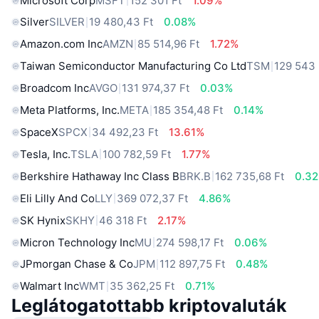
Microsoft Corp
MSFT
152 301 Ft
1.09%
Silver
SILVER
19 480,43 Ft
0.08%
Amazon.com Inc
AMZN
85 514,96 Ft
1.72%
Taiwan Semiconductor Manufacturing Co Ltd
TSM
129 543 
Broadcom Inc
AVGO
131 974,37 Ft
0.03%
Meta Platforms, Inc.
META
185 354,48 Ft
0.14%
SpaceX
SPCX
34 492,23 Ft
13.61%
Tesla, Inc.
TSLA
100 782,59 Ft
1.77%
Berkshire Hathaway Inc Class B
BRK.B
162 735,68 Ft
0.3
Eli Lilly And Co
LLY
369 072,37 Ft
4.86%
SK Hynix
SKHY
46 318 Ft
2.17%
Micron Technology Inc
MU
274 598,17 Ft
0.06%
JPmorgan Chase & Co
JPM
112 897,75 Ft
0.48%
Walmart Inc
WMT
35 362,25 Ft
0.71%
Leglátogatottabb kriptovaluták