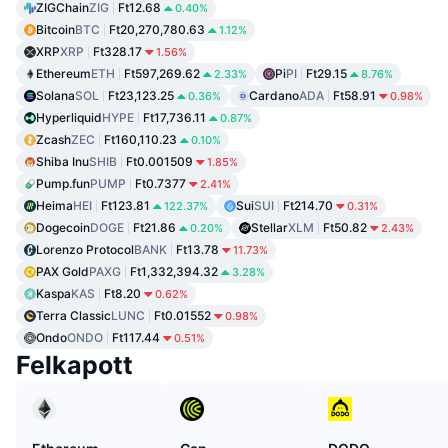
ZIGChain
ZIG
Ft12.68
0.40%
Bitcoin
BTC
Ft20,270,780.63
1.12%
XRP
XRP
Ft328.17
1.56%
Ethereum
ETH
Ft597,269.62
Pi
PI
Ft29.15
2.33%
8.76%
Solana
SOL
Ft23,123.25
Cardano
ADA
Ft58.91
0.36%
0.98%
Hyperliquid
HYPE
Ft17,736.11
0.87%
Zcash
ZEC
Ft160,110.23
0.10%
Shiba Inu
SHIB
Ft0.001509
1.85%
Pump.fun
PUMP
Ft0.7377
2.41%
Heima
HEI
Ft123.81
Sui
SUI
Ft214.70
122.37%
0.31%
Dogecoin
DOGE
Ft21.86
Stellar
XLM
Ft50.82
0.20%
2.43%
Lorenzo Protocol
BANK
Ft13.78
11.73%
PAX Gold
PAXG
Ft1,332,394.32
3.28%
Kaspa
KAS
Ft8.20
0.62%
Terra Classic
LUNC
Ft0.01552
0.98%
Ondo
ONDO
Ft117.44
0.51%
Felkapott