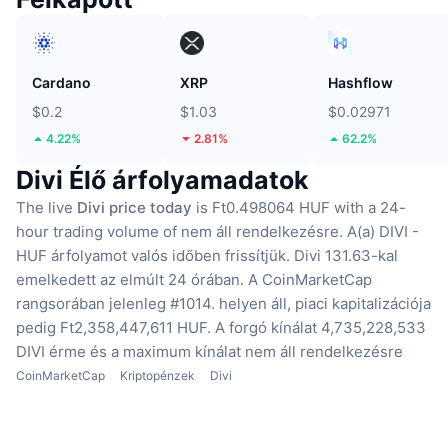
Cardano
XRP
Hashflow
$0.2
$1.03
$0.02971
4.22%
2.81%
62.2%
Divi Élő árfolyamadatok
The live
Divi price today
is Ft0.498064 HUF with a 24-
hour trading volume of nem áll rendelkezésre.
A(a) DIVI -
HUF árfolyamot valós időben frissítjük.
Divi 131.63-kal
emelkedett az elmúlt 24 órában.
A CoinMarketCap
rangsorában jelenleg #1014. helyen áll, piaci kapitalizációja
pedig Ft2,358,447,611 HUF.
A forgó kínálat 4,735,228,533
DIVI érme
és a maximum kínálat nem áll rendelkezésre
CoinMarketCap
Kriptopénzek
Divi