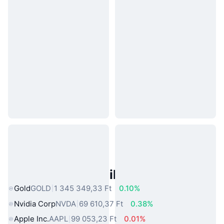
Népszerű Való Világbeli Eszközök
Gold
GOLD
1 345 349,33 Ft
0.10%
Nvidia Corp
NVDA
69 610,37 Ft
0.38%
Apple Inc.
AAPL
99 053,23 Ft
0.01%