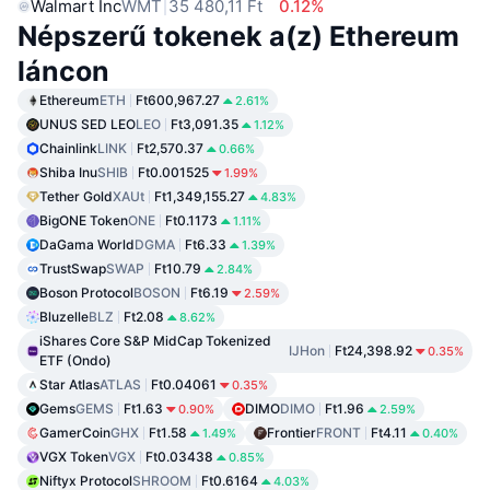
Walmart Inc
WMT
35 480,11 Ft
0.12%
Népszerű tokenek a(z) Ethereum
láncon
Ethereum
ETH
Ft600,967.27
2.61%
UNUS SED LEO
LEO
Ft3,091.35
1.12%
Chainlink
LINK
Ft2,570.37
0.66%
Shiba Inu
SHIB
Ft0.001525
1.99%
Tether Gold
XAUt
Ft1,349,155.27
4.83%
BigONE Token
ONE
Ft0.1173
1.11%
DaGama World
DGMA
Ft6.33
1.39%
TrustSwap
SWAP
Ft10.79
2.84%
Boson Protocol
BOSON
Ft6.19
2.59%
Bluzelle
BLZ
Ft2.08
8.62%
iShares Core S&P MidCap Tokenized
IJHon
Ft24,398.92
0.35%
ETF (Ondo)
Star Atlas
ATLAS
Ft0.04061
0.35%
Gems
GEMS
Ft1.63
DIMO
DIMO
Ft1.96
0.90%
2.59%
GamerCoin
GHX
Ft1.58
Frontier
FRONT
Ft4.11
1.49%
0.40%
VGX Token
VGX
Ft0.03438
0.85%
Niftyx Protocol
SHROOM
Ft0.6164
4.03%