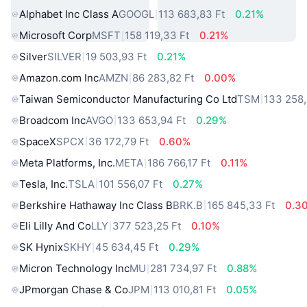
Alphabet Inc Class A
GOOGL
113 683,83 Ft
0.21%
Microsoft Corp
MSFT
158 119,33 Ft
0.21%
Silver
SILVER
19 503,93 Ft
0.21%
Amazon.com Inc
AMZN
86 283,82 Ft
0.00%
Taiwan Semiconductor Manufacturing Co Ltd
TSM
133 258,
Broadcom Inc
AVGO
133 653,94 Ft
0.29%
SpaceX
SPCX
36 172,79 Ft
0.60%
Meta Platforms, Inc.
META
186 766,17 Ft
0.11%
Tesla, Inc.
TSLA
101 556,07 Ft
0.27%
Berkshire Hathaway Inc Class B
BRK.B
165 845,33 Ft
0.3
Eli Lilly And Co
LLY
377 523,25 Ft
0.10%
SK Hynix
SKHY
45 634,45 Ft
0.29%
Micron Technology Inc
MU
281 734,97 Ft
0.88%
JPmorgan Chase & Co
JPM
113 010,81 Ft
0.05%