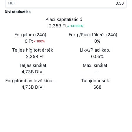
HUF
Felkapott
Kripto ETF-ek
Tanulj
CMC MCP
Divi statisztika
Új
Piaci kapitalizáció
Bitcoin ETF-ek
x402
Hírek
2,35B Ft
131.66%
Kripto
Ethereum ETF-ek
Forgalom (24ó)
Forg./Piaci tőkeé. (24ó)
Academy
0 Ft
0%
100%
Politika
Teljes hígított érték
Likv./Piaci kap.
Technikai elemzés
Kutatás
2,35B Ft
0.05%
Sportok
Teljes kínálat
Max. kínálat
RSI
Videók
4,73B DIVI
--
Pénzügy
MACD
Forgalomban lévő kínálat
Tulajdonosok
Szótár
4,73B DIVI
668
Technológia
Website
Whitepaper
Származékos termékek
Kampányok
Webhely
NFT
Áttekintés
Airdropok
Közösségi
Összefoglaló NFT statisztikák
Likvidálások
Gyémánt jutalmak
Szerződések
0x2469...D43a77