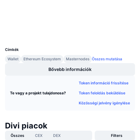
3.3
Közeledő értékesítések
Értékelés (CertiK)
Finanszírozási díjak
Tanulj & Keress
etherscan.io
Explorers
Naptár
Wallets
UCID
3441
ICO Naptár
Címkék
Wallet
Ethereum Ecosystem
Masternodes
Összes mutatása
Esemény naptár
Bővebb információk
Token információ frissítése
Token feloldás beküldése
Te vagy a projekt tulajdonosa?
Közösségi jelvény igénylése
Divi piacok
Összes
CEX
DEX
Filters