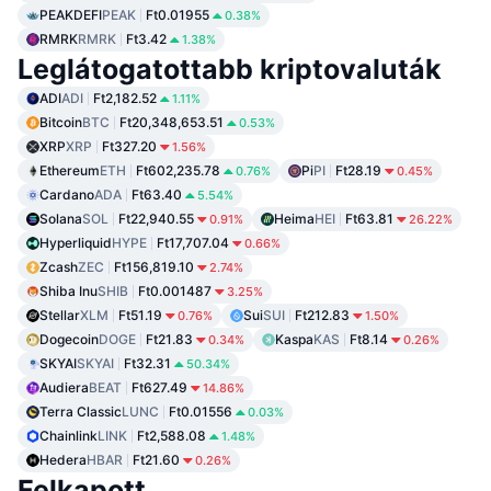
PEAKDEFI
PEAK
Ft0.01955
0.38%
RMRK
RMRK
Ft3.42
1.38%
Leglátogatottabb kriptovaluták
ADI
ADI
Ft2,182.52
1.11%
Bitcoin
BTC
Ft20,348,653.51
0.53%
XRP
XRP
Ft327.20
1.56%
Ethereum
ETH
Ft602,235.78
Pi
PI
Ft28.19
0.76%
0.45%
Cardano
ADA
Ft63.40
5.54%
Solana
SOL
Ft22,940.55
Heima
HEI
Ft63.81
0.91%
26.22%
Hyperliquid
HYPE
Ft17,707.04
0.66%
Zcash
ZEC
Ft156,819.10
2.74%
Shiba Inu
SHIB
Ft0.001487
3.25%
Stellar
XLM
Ft51.19
Sui
SUI
Ft212.83
0.76%
1.50%
Dogecoin
DOGE
Ft21.83
Kaspa
KAS
Ft8.14
0.34%
0.26%
SKYAI
SKYAI
Ft32.31
50.34%
Audiera
BEAT
Ft627.49
14.86%
Terra Classic
LUNC
Ft0.01556
0.03%
Chainlink
LINK
Ft2,588.08
1.48%
Hedera
HBAR
Ft21.60
0.26%
Felkapott