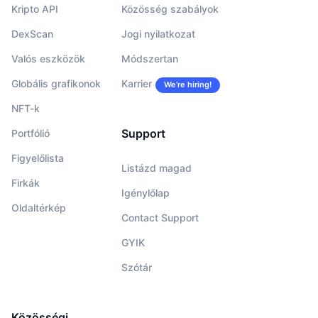
Kripto API
Közösség szabályok
DexScan
Jogi nyilatkozat
Valós eszközök
Módszertan
Globális grafikonok
Karrier
We’re hiring!
NFT-k
Support
Portfólió
Figyelőlista
Listázd magad
Firkák
Igénylőlap
Oldaltérkép
Contact Support
GYIK
Szótár
Közösségi