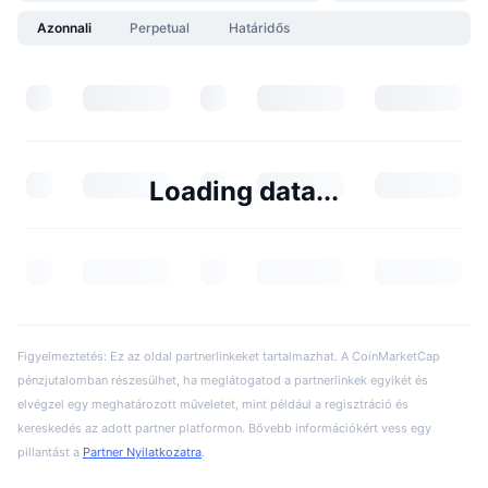
Azonnali
Perpetual
Határidős
Loading data...
Figyelmeztetés: Ez az oldal partnerlinkeket tartalmazhat. A CoinMarketCap
pénzjutalomban részesülhet, ha meglátogatod a partnerlinkek egyikét és
elvégzel egy meghatározott műveletet, mint például a regisztráció és
kereskedés az adott partner platformon. Bővebb információkért vess egy
pillantást a
Partner Nyilatkozatra
.