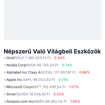
Népszerű Való Világbeli Eszközök
Gold
GOLD
1 280 403,15 Ft
0.34%
Nvidia Corp
NVDA
65 793,24 Ft
0.74%
Alphabet Inc Class A
GOOGL
117 007,97 Ft
0.89%
Apple Inc.
AAPL
96 033,43 Ft
0.14%
Microsoft Corp
MSFT
152 490,54 Ft
1.07%
Silver
SILVER
18 536,36 Ft
0.53%
Amazon.com Inc
AMZN
88 283,34 Ft
1.66%