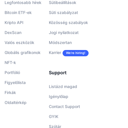
Legfontosabb hírek
Sütibeállítások
Bitcoin ETF-ek
Süti szabályzat
Kripto API
Közösség szabályok
DexScan
Jogi nyilatkozat
Valós eszközök
Módszertan
Globális grafikonok
Karrier
We’re hiring!
NFT-k
Support
Portfólió
Figyelőlista
Listázd magad
Firkák
Igénylőlap
Oldaltérkép
Contact Support
GYIK
Szótár