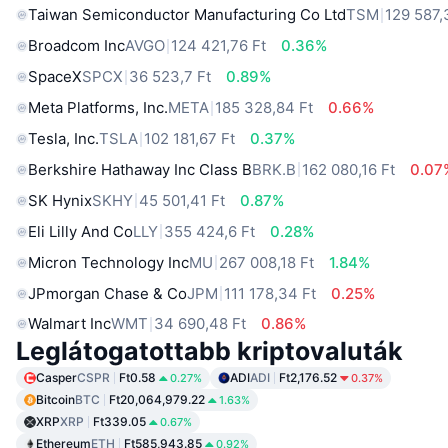
Taiwan Semiconductor Manufacturing Co Ltd
TSM
129 587,
Broadcom Inc
AVGO
124 421,76 Ft
0.36%
SpaceX
SPCX
36 523,7 Ft
0.89%
Meta Platforms, Inc.
META
185 328,84 Ft
0.66%
Tesla, Inc.
TSLA
102 181,67 Ft
0.37%
Berkshire Hathaway Inc Class B
BRK.B
162 080,16 Ft
0.07
SK Hynix
SKHY
45 501,41 Ft
0.87%
Eli Lilly And Co
LLY
355 424,6 Ft
0.28%
Micron Technology Inc
MU
267 008,18 Ft
1.84%
JPmorgan Chase & Co
JPM
111 178,34 Ft
0.25%
Walmart Inc
WMT
34 690,48 Ft
0.86%
Leglátogatottabb kriptovaluták
Casper
CSPR
Ft0.58
ADI
ADI
Ft2,176.52
0.27%
0.37%
Bitcoin
BTC
Ft20,064,979.22
1.63%
XRP
XRP
Ft339.05
0.67%
Ethereum
ETH
Ft585,943.85
0.92%