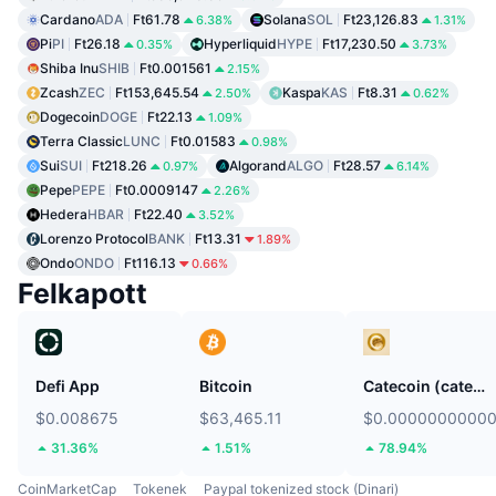
Cardano
ADA
Ft61.78
Solana
SOL
Ft23,126.83
6.38%
1.31%
Pi
PI
Ft26.18
Hyperliquid
HYPE
Ft17,230.50
0.35%
3.73%
Shiba Inu
SHIB
Ft0.001561
2.15%
Zcash
ZEC
Ft153,645.54
Kaspa
KAS
Ft8.31
2.50%
0.62%
Dogecoin
DOGE
Ft22.13
1.09%
Terra Classic
LUNC
Ft0.01583
0.98%
Sui
SUI
Ft218.26
Algorand
ALGO
Ft28.57
0.97%
6.14%
Pepe
PEPE
Ft0.0009147
2.26%
Hedera
HBAR
Ft22.40
3.52%
Lorenzo Protocol
BANK
Ft13.31
1.89%
Ondo
ONDO
Ft116.13
0.66%
Felkapott
Defi App
Bitcoin
Catecoin (catecoin.shop)
$0.008675
$63,465.11
$0.0000000000
31.36%
1.51%
78.94%
CoinMarketCap
Tokenek
Paypal tokenized stock (Dinari)