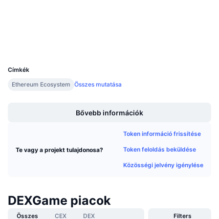
Audits
Közeledő értékesítések
Finanszírozási díjak
Tanulj & Keress
Explorers
etherscan.io
Wallets
Naptár
UCID
15564
ICO Naptár
Címkék
Ethereum Ecosystem
Összes mutatása
Esemény naptár
Boost
Bővebb információk
Token információ frissítése
Token feloldás beküldése
Te vagy a projekt tulajdonosa?
Közösségi jelvény igénylése
DEXGame piacok
Összes
CEX
DEX
Filters