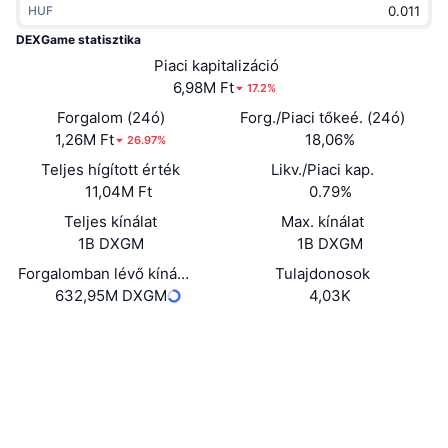
HUF
Felkapott
Kripto ETF-ek
Tanulj
CMC MCP
DEXGame statisztika
Új
Piaci kapitalizáció
Bitcoin ETF-ek
x402
Hírek
6,98M Ft
17.2%
Kripto
Ethereum ETF-ek
Forgalom (24ó)
Forg./Piaci tőkeé. (24ó)
Academy
1,26M Ft
18,06%
26.97%
Politika
Teljes hígított érték
Likv./Piaci kap.
Technikai elemzés
Kutatás
11,04M Ft
0.79%
Sportok
Teljes kínálat
Max. kínálat
RSI
Videók
1B DXGM
1B DXGM
Pénzügy
MACD
Forgalomban lévő kínálat
Tulajdonosok
Szótár
632,95M DXGM
4,03K
Technológia
Webhely
Website
Whitepaper
Származékos termékek
Kampányok
NFT
Közösségi
Áttekintés
Airdropok
Szerződések
Összefoglaló NFT statisztikák
0x66f7...c13475
Likvidálások
3.9
Gyémánt jutalmak
Értékelés (CertiK)