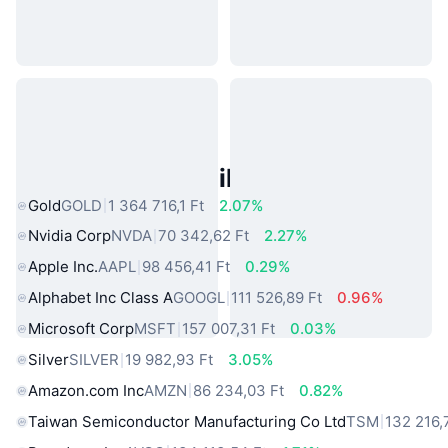
Népszerű Való Világbeli Eszközök
Gold
GOLD
1 364 716,1 Ft
2.07%
Nvidia Corp
NVDA
70 342,62 Ft
2.27%
Apple Inc.
AAPL
98 456,41 Ft
0.29%
Alphabet Inc Class A
GOOGL
111 526,89 Ft
0.96%
Microsoft Corp
MSFT
157 007,31 Ft
0.03%
Silver
SILVER
19 982,93 Ft
3.05%
Amazon.com Inc
AMZN
86 234,03 Ft
0.82%
Taiwan Semiconductor Manufacturing Co Ltd
TSM
132 216,