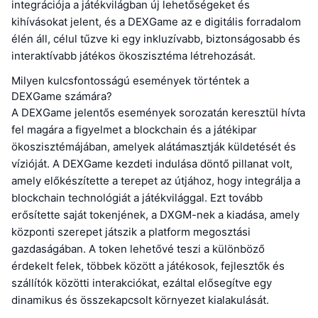
integrációja a játékvilágban új lehetőségeket és
kihívásokat jelent, és a DEXGame az e digitális forradalom
élén áll, célul tűzve ki egy inkluzívabb, biztonságosabb és
interaktívabb játékos ökoszisztéma létrehozását.
Milyen kulcsfontosságú események történtek a
DEXGame számára?
A DEXGame jelentős események sorozatán keresztül hívta
fel magára a figyelmet a blockchain és a játékipar
ökoszisztémájában, amelyek alátámasztják küldetését és
vízióját. A DEXGame kezdeti indulása döntő pillanat volt,
amely előkészítette a terepet az útjához, hogy integrálja a
blockchain technológiát a játékvilággal. Ezt tovább
erősítette saját tokenjének, a DXGM-nek a kiadása, amely
központi szerepet játszik a platform megosztási
gazdaságában. A token lehetővé teszi a különböző
érdekelt felek, többek között a játékosok, fejlesztők és
szállítók közötti interakciókat, ezáltal elősegítve egy
dinamikus és összekapcsolt környezet kialakulását.