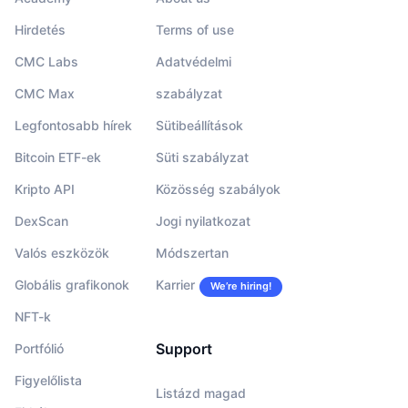
Hirdetés
Terms of use
CMC Labs
Adatvédelmi
CMC Max
szabályzat
Legfontosabb hírek
Sütibeállítások
Bitcoin ETF-ek
Süti szabályzat
Kripto API
Közösség szabályok
DexScan
Jogi nyilatkozat
Valós eszközök
Módszertan
Globális grafikonok
Karrier
We’re hiring!
NFT-k
Support
Portfólió
Figyelőlista
Listázd magad