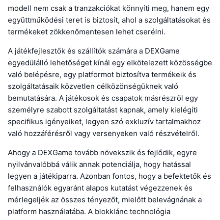
modell nem csak a tranzakciókat könnyíti meg, hanem egy
együttműködési teret is biztosít, ahol a szolgáltatásokat és
termékeket zökkenőmentesen lehet cserélni.
A játékfejlesztők és szállítók számára a DEXGame
egyedülálló lehetőséget kínál egy elkötelezett közösségbe
való belépésre, egy platformot biztosítva termékeik és
szolgáltatásaik közvetlen célközönségüknek való
bemutatására. A játékosok és csapatok másrészről egy
személyre szabott szolgáltatást kapnak, amely kielégíti
specifikus igényeiket, legyen szó exkluzív tartalmakhoz
való hozzáférésről vagy versenyeken való részvételről.
Ahogy a DEXGame tovább növekszik és fejlődik, egyre
nyilvánvalóbbá válik annak potenciálja, hogy hatással
legyen a játékiparra. Azonban fontos, hogy a befektetők és
felhasználók egyaránt alapos kutatást végezzenek és
mérlegeljék az összes tényezőt, mielőtt belevágnának a
platform használatába. A blokklánc technológia