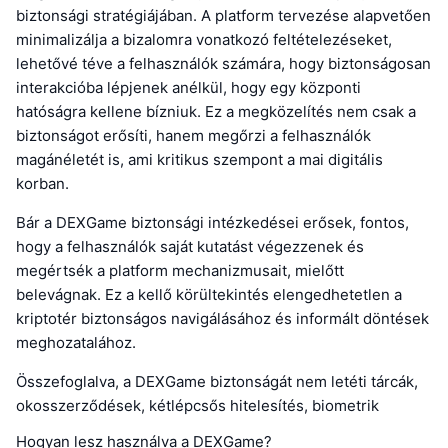
biztonsági stratégiájában. A platform tervezése alapvetően
minimalizálja a bizalomra vonatkozó feltételezéseket,
lehetővé téve a felhasználók számára, hogy biztonságosan
interakcióba lépjenek anélkül, hogy egy központi
hatóságra kellene bízniuk. Ez a megközelítés nem csak a
biztonságot erősíti, hanem megőrzi a felhasználók
magánéletét is, ami kritikus szempont a mai digitális
korban.
Bár a DEXGame biztonsági intézkedései erősek, fontos,
hogy a felhasználók saját kutatást végezzenek és
megértsék a platform mechanizmusait, mielőtt
belevágnak. Ez a kellő körültekintés elengedhetetlen a
kriptotér biztonságos navigálásához és informált döntések
meghozatalához.
Összefoglalva, a DEXGame biztonságát nem letéti tárcák,
okosszerződések, kétlépcsős hitelesítés, biometrik
Hogyan lesz használva a DEXGame?