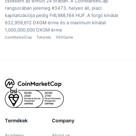
csökkent az elmúlt 24 órában.
A CoinMarketCap
rangsorában jelenleg #3473. helyen áll, piaci
kapitalizációja pedig Ft6,988,164 HUF.
A forgó kínálat
632,959,612 DXGM érme
és a maximum kínálat
1,000,000,000 DXGM érme
CoinMarketCap
Tokenek
DEXGame
Termékek
Company
Academy
About us