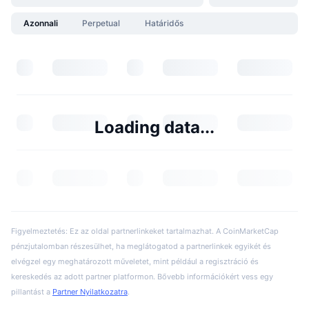
Azonnali
Perpetual
Határidős
Loading data...
Figyelmeztetés: Ez az oldal partnerlinkeket tartalmazhat. A CoinMarketCap
pénzjutalomban részesülhet, ha meglátogatod a partnerlinkek egyikét és
elvégzel egy meghatározott műveletet, mint például a regisztráció és
kereskedés az adott partner platformon. Bővebb információkért vess egy
pillantást a
Partner Nyilatkozatra
.