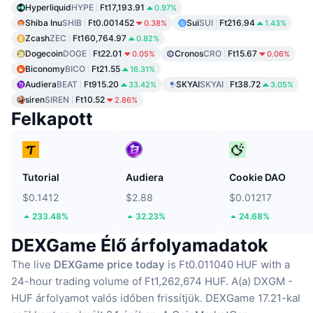
Hyperliquid
HYPE
Ft17,193.91
0.97%
Shiba Inu
SHIB
Ft0.001452
Sui
SUI
Ft216.94
0.38%
1.43%
Zcash
ZEC
Ft160,764.97
0.82%
Dogecoin
DOGE
Ft22.01
Cronos
CRO
Ft15.67
0.05%
0.06%
Biconomy
BICO
Ft21.55
16.31%
Audiera
BEAT
Ft915.20
SKYAI
SKYAI
Ft38.72
33.42%
3.05%
siren
SIREN
Ft10.52
2.86%
Felkapott
Tutorial
Audiera
Cookie DAO
$0.1412
$2.88
$0.01217
233.48%
32.23%
24.68%
DEXGame Élő árfolyamadatok
The live
DEXGame price today
is Ft0.011040 HUF with a
24-hour trading volume of Ft1,262,674 HUF.
A(a) DXGM -
HUF árfolyamot valós időben frissítjük.
DEXGame 17.21-kal