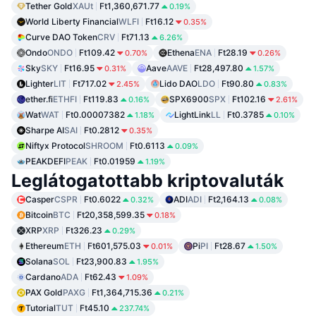
Tether Gold
XAUt
Ft1,360,671.77
0.19%
World Liberty Financial
WLFI
Ft16.12
0.35%
Curve DAO Token
CRV
Ft71.13
6.26%
Ondo
ONDO
Ft109.42
Ethena
ENA
Ft28.19
0.70%
0.26%
Sky
SKY
Ft16.95
Aave
AAVE
Ft28,497.80
0.31%
1.57%
Lighter
LIT
Ft717.02
Lido DAO
LDO
Ft90.80
2.45%
0.83%
ether.fi
ETHFI
Ft119.83
SPX6900
SPX
Ft102.16
0.16%
2.61%
Wat
WAT
Ft0.00007382
LightLink
LL
Ft0.3785
1.18%
0.10%
Sharpe AI
SAI
Ft0.2812
0.35%
Niftyx Protocol
SHROOM
Ft0.6113
0.09%
PEAKDEFI
PEAK
Ft0.01959
1.19%
Leglátogatottabb kriptovaluták
Casper
CSPR
Ft0.6022
ADI
ADI
Ft2,164.13
0.32%
0.08%
Bitcoin
BTC
Ft20,358,599.35
0.18%
XRP
XRP
Ft326.23
0.29%
Ethereum
ETH
Ft601,575.03
Pi
PI
Ft28.67
0.01%
1.50%
Solana
SOL
Ft23,900.83
1.95%
Cardano
ADA
Ft62.43
1.09%
PAX Gold
PAXG
Ft1,364,715.36
0.21%
Tutorial
TUT
Ft45.10
237.74%