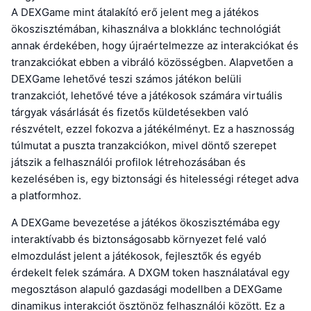
A DEXGame mint átalakító erő jelent meg a játékos
ökoszisztémában, kihasználva a blokklánc technológiát
annak érdekében, hogy újraértelmezze az interakciókat és
tranzakciókat ebben a vibráló közösségben. Alapvetően a
DEXGame lehetővé teszi számos játékon belüli
tranzakciót, lehetővé téve a játékosok számára virtuális
tárgyak vásárlását és fizetős küldetésekben való
részvételt, ezzel fokozva a játékélményt. Ez a hasznosság
túlmutat a puszta tranzakciókon, mivel döntő szerepet
játszik a felhasználói profilok létrehozásában és
kezelésében is, egy biztonsági és hitelességi réteget adva
a platformhoz.
A DEXGame bevezetése a játékos ökoszisztémába egy
interaktívabb és biztonságosabb környezet felé való
elmozdulást jelent a játékosok, fejlesztők és egyéb
érdekelt felek számára. A DXGM token használatával egy
megosztáson alapuló gazdasági modellben a DEXGame
dinamikus interakciót ösztönöz felhasználói között. Ez a