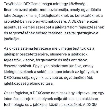
Továbbá, a DEXGame magát mint egy közösségi
finanszírozási platformot pozicionálja, amely egyedülálló
lehetőséget kínál a játékfejlesztőknek és befektetőknek a
projektekben való együttműködésre. A DEXGame ezen
aspektusa kiemeli szerepét a játéktartalom fejlesztésének
és terjesztésének elősegítésében, ezáltal gazdagítva a
játéktájat.
Az ökoszisztéma tervezése mély megértést tükröz a
játékipar összetettségére, elismerve a játékosok,
fejlesztők, kiadók, forgalmazók és más entitások
összefonódását. Egy olyan platformot kínálva, amely
kielégíti ezeknek a sokféle csoportoknak az igényeit, a
DEXGame célja egy inkluzívabb és együttműködőbb
játékközösség előmozdítása.
Összefoglalva, a DEXGame nem csak egy kriptovaluta; egy
látomásos projekt, amelynek célja áthidalni a blokklánc
technológia és a játékipar közötti szakadékot. A DXGM