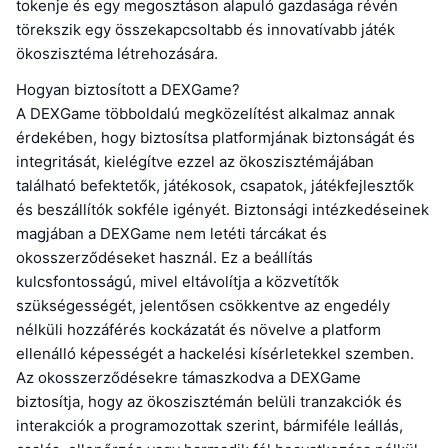
tokenje és egy megosztáson alapuló gazdasága révén
törekszik egy összekapcsoltabb és innovatívabb játék
ökoszisztéma létrehozására.
Hogyan biztosított a DEXGame?
A DEXGame többoldalú megközelítést alkalmaz annak
érdekében, hogy biztosítsa platformjának biztonságát és
integritását, kielégítve ezzel az ökoszisztémájában
található befektetők, játékosok, csapatok, játékfejlesztők
és beszállítók sokféle igényét. Biztonsági intézkedéseinek
magjában a DEXGame nem letéti tárcákat és
okosszerződéseket használ. Ez a beállítás
kulcsfontosságú, mivel eltávolítja a közvetítők
szükségességét, jelentősen csökkentve az engedély
nélküli hozzáférés kockázatát és növelve a platform
ellenálló képességét a hackelési kísérletekkel szemben.
Az okosszerződésekre támaszkodva a DEXGame
biztosítja, hogy az ökoszisztémán belüli tranzakciók és
interakciók a programozottak szerint, bármiféle leállás,