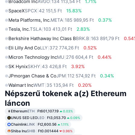
Broadcom Inc
AVGO
134 113,54 Ft
1.71%
SpaceX
SPCX
42 151,5 Ft
15.83%
Meta Platforms, Inc.
META
185 989,95 Ft
0.37%
Tesla, Inc.
TSLA
103 413,01 Ft
2.83%
Berkshire Hathaway Inc Class B
BRK.B
163 891,79 Ft
0.54
Eli Lilly And Co
LLY
372 774,26 Ft
0.52%
Micron Technology Inc
MU
276 604,4 Ft
0.44%
SK Hynix
SKHY
43 426,8 Ft
3.92%
JPmorgan Chase & Co
JPM
112 574,92 Ft
0.34%
Walmart Inc
WMT
35 135,94 Ft
0.20%
Népszerű tokenek a(z) Ethereum
láncon
Ethereum
ETH
Ft601,107.19
0.03%
UNUS SED LEO
LEO
Ft3,053.70
0.09%
Chainlink
LINK
Ft2,600.56
1.11%
Shiba Inu
SHIB
Ft0.001444
0.96%