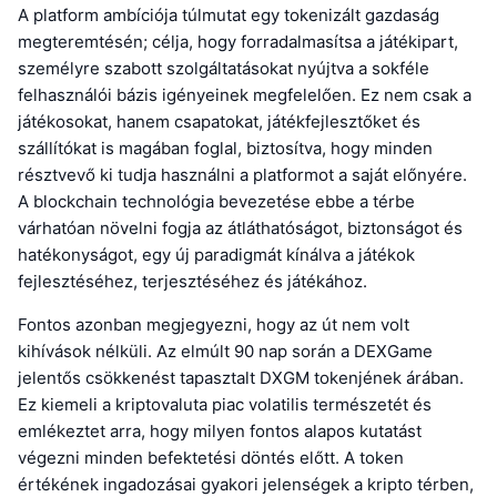
A platform ambíciója túlmutat egy tokenizált gazdaság
megteremtésén; célja, hogy forradalmasítsa a játékipart,
személyre szabott szolgáltatásokat nyújtva a sokféle
felhasználói bázis igényeinek megfelelően. Ez nem csak a
játékosokat, hanem csapatokat, játékfejlesztőket és
szállítókat is magában foglal, biztosítva, hogy minden
résztvevő ki tudja használni a platformot a saját előnyére.
A blockchain technológia bevezetése ebbe a térbe
várhatóan növelni fogja az átláthatóságot, biztonságot és
hatékonyságot, egy új paradigmát kínálva a játékok
fejlesztéséhez, terjesztéséhez és játékához.
Fontos azonban megjegyezni, hogy az út nem volt
kihívások nélküli. Az elmúlt 90 nap során a DEXGame
jelentős csökkenést tapasztalt DXGM tokenjének árában.
Ez kiemeli a kriptovaluta piac volatilis természetét és
emlékeztet arra, hogy milyen fontos alapos kutatást
végezni minden befektetési döntés előtt. A token
értékének ingadozásai gyakori jelenségek a kripto térben,