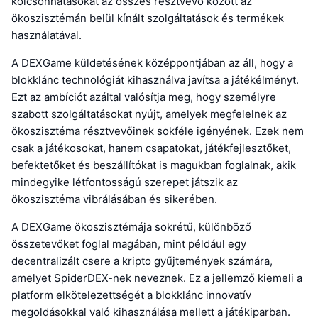
kölcsönhatásokat az összes résztvevő között az
ökoszisztémán belül kínált szolgáltatások és termékek
használatával.
A DEXGame küldetésének középpontjában az áll, hogy a
blokklánc technológiát kihasználva javítsa a játékélményt.
Ezt az ambíciót azáltal valósítja meg, hogy személyre
szabott szolgáltatásokat nyújt, amelyek megfelelnek az
ökoszisztéma résztvevőinek sokféle igényének. Ezek nem
csak a játékosokat, hanem csapatokat, játékfejlesztőket,
befektetőket és beszállítókat is magukban foglalnak, akik
mindegyike létfontosságú szerepet játszik az
ökoszisztéma vibrálásában és sikerében.
A DEXGame ökoszisztémája sokrétű, különböző
összetevőket foglal magában, mint például egy
decentralizált csere a kripto gyűjtemények számára,
amelyet SpiderDEX-nek neveznek. Ez a jellemző kiemeli a
platform elkötelezettségét a blokklánc innovatív
megoldásokkal való kihasználása mellett a játékiparban.