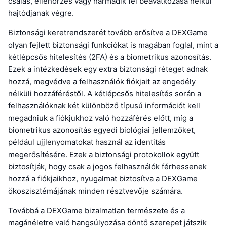
csalás, ellenőrzés vagy harmadik fél beavatkozása nélkül
hajtódjanak végre.
Biztonsági keretrendszerét tovább erősítve a DEXGame
olyan fejlett biztonsági funkciókat is magában foglal, mint a
kétlépcsős hitelesítés (2FA) és a biometrikus azonosítás.
Ezek a intézkedések egy extra biztonsági réteget adnak
hozzá, megvédve a felhasználók fiókjait az engedély
nélküli hozzáféréstől. A kétlépcsős hitelesítés során a
felhasználóknak két különböző típusú információt kell
megadniuk a fiókjukhoz való hozzáférés előtt, míg a
biometrikus azonosítás egyedi biológiai jellemzőket,
például ujjlenyomatokat használ az identitás
megerősítésére. Ezek a biztonsági protokollok együtt
biztosítják, hogy csak a jogos felhasználók férhessenek
hozzá a fiókjaikhoz, nyugalmat biztosítva a DEXGame
ökoszisztémájának minden résztvevője számára.
Továbbá a DEXGame bizalmatlan természete és a
magánéletre való hangsúlyozása döntő szerepet játszik