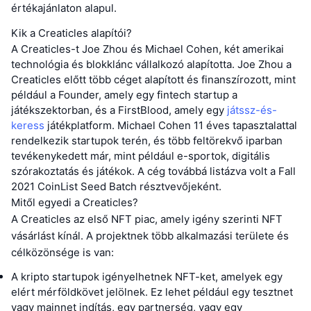
értékajánlaton alapul.
Kik a Creaticles alapítói?
A Creaticles-t Joe Zhou és Michael Cohen, két amerikai
technológia és blokklánc vállalkozó alapította. Joe Zhou a
Creaticles előtt több céget alapított és finanszírozott, mint
például a Founder, amely egy fintech startup a
játékszektorban, és a FirstBlood, amely egy
játssz-és-
keress
játékplatform. Michael Cohen 11 éves tapasztalattal
rendelkezik startupok terén, és több feltörekvő iparban
tevékenykedett már, mint például e-sportok, digitális
szórakoztatás és játékok. A cég továbbá listázva volt a Fall
2021 CoinList Seed Batch résztvevőjeként.
Mitől egyedi a Creaticles?
A Creaticles az első NFT piac, amely igény szerinti NFT
vásárlást kínál. A projektnek több alkalmazási területe és
célközönsége is van:
A kripto startupok igényelhetnek NFT-ket, amelyek egy
elért mérföldkövet jelölnek. Ez lehet például egy tesztnet
vagy mainnet indítás, egy partnerség, vagy egy