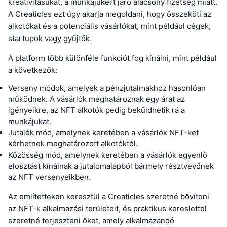
kreativitásukat, a munkájukért járó alacsony fizetség miatt.
A Creaticles ezt úgy akarja megoldani, hogy összeköti az
alkotókat és a potenciális vásárlókat, mint például cégek,
startupok vagy gyűjtők.
A platform több különféle funkciót fog kínálni, mint például
a következők:
Verseny módok, amelyek a pénzjutalmakhoz hasonlóan
működnek. A vásárlók meghatároznak egy árat az
igényeikre, az NFT alkotók pedig beküldhetik rá a
munkájukat.
Jutalék mód, amelynek keretében a vásárlók NFT-ket
kérhetnek meghatározott alkotóktól.
Közösség mód, amelynek keretében a vásárlók egyenlő
elosztást kínálnak a jutalomalapból bármely résztvevőnek
az NFT versenyeikben.
Az említetteken keresztül a Creaticles szeretné bővíteni
az NFT-k alkalmazási területeit, és praktikus kereslettel
szeretné terjeszteni őket, amely alkalmazandó