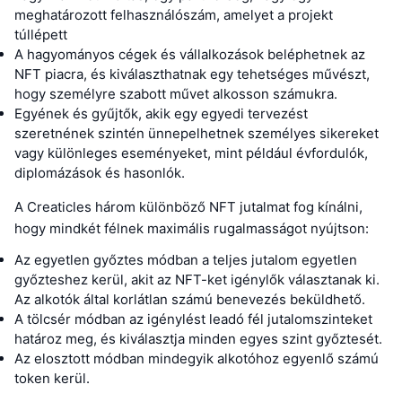
meghatározott felhasználószám, amelyet a projekt
túllépett
A hagyományos cégek és vállalkozások beléphetnek az
NFT piacra, és kiválaszthatnak egy tehetséges művészt,
hogy személyre szabott művet alkosson számukra.
Egyének és gyűjtők, akik egy egyedi tervezést
szeretnének szintén ünnepelhetnek személyes sikereket
vagy különleges eseményeket, mint például évfordulók,
diplomázások és hasonlók.
A Creaticles három különböző NFT jutalmat fog kínálni,
hogy mindkét félnek maximális rugalmasságot nyújtson:
Az egyetlen győztes módban a teljes jutalom egyetlen
győzteshez kerül, akit az NFT-ket igénylők választanak ki.
Az alkotók által korlátlan számú benevezés beküldhető.
A tölcsér módban az igénylést leadó fél jutalomszinteket
határoz meg, és kiválasztja minden egyes szint győztesét.
Az elosztott módban mindegyik alkotóhoz egyenlő számú
token kerül.