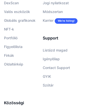
DexScan
Jogi nyilatkozat
Valós eszközök
Módszertan
Globális grafikonok
Karrier
We’re hiring!
NFT-k
Support
Portfólió
Figyelőlista
Listázd magad
Firkák
Igénylőlap
Oldaltérkép
Contact Support
GYIK
Szótár
Közösségi