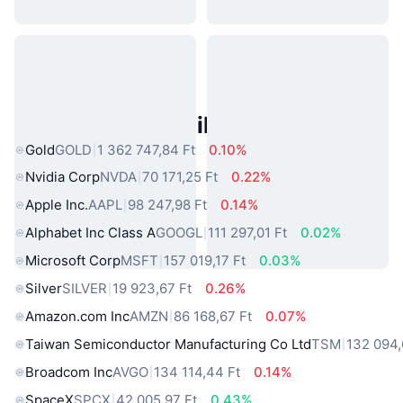
Népszerű Való Világbeli Eszközök
Gold
GOLD
1 362 747,84 Ft
0.10%
Nvidia Corp
NVDA
70 171,25 Ft
0.22%
Apple Inc.
AAPL
98 247,98 Ft
0.14%
Alphabet Inc Class A
GOOGL
111 297,01 Ft
0.02%
Microsoft Corp
MSFT
157 019,17 Ft
0.03%
Silver
SILVER
19 923,67 Ft
0.26%
Amazon.com Inc
AMZN
86 168,67 Ft
0.07%
Taiwan Semiconductor Manufacturing Co Ltd
TSM
132 094,
Broadcom Inc
AVGO
134 114,44 Ft
0.14%
SpaceX
SPCX
42 005,97 Ft
0.43%