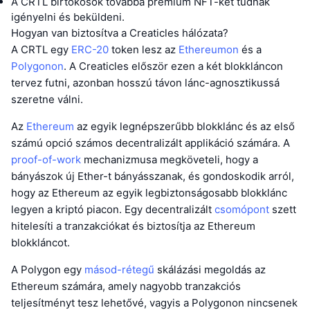
A CRTL birtokosok továbbá prémium NFT-ket tudnak
igényelni és beküldeni.
Hogyan van biztosítva a Creaticles hálózata?
A CRTL egy
ERC-20
token lesz az
Ethereumon
és a
Polygonon
. A Creaticles először ezen a két blokkláncon
tervez futni, azonban hosszú távon lánc-agnosztikussá
szeretne válni.
Az
Ethereum
az egyik legnépszerűbb blokklánc és az első
számú opció számos decentralizált applikáció számára. A
proof-of-work
mechanizmusa megköveteli, hogy a
bányászok új Ether-t bányásszanak, és gondoskodik arról,
hogy az Ethereum az egyik legbiztonságosabb blokklánc
legyen a kriptó piacon. Egy decentralizált
csomópont
szett
hitelesíti a tranzakciókat és biztosítja az Ethereum
blokkláncot.
A Polygon egy
másod-rétegű
skálázási megoldás az
Ethereum számára, amely nagyobb tranzakciós
teljesítményt tesz lehetővé, vagyis a Polygonon nincsenek