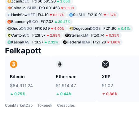
Zcash
ZEC
Ft160,585.20
2.60%
Shiba Inu
SHIB
Ft0.001453
2.50%
Hashflow
HFT
Ft4.19
Sui
SUI
Ft210.91
62.17%
1.37%
Biconomy
BICO
Ft17.38
39.47%
Ondo
ONDO
Ft109.19
Dogecoin
DOGE
Ft21.90
6.00%
0.41%
Canton
CC
Ft28.57
Stellar
XLM
Ft50.74
2.88%
0.35%
Kaspa
KAS
Ft8.27
Hedera
HBAR
Ft21.28
2.32%
1.66%
Felkapott
Bitcoin
Ethereum
XRP
$64,911.24
$1,914.47
$1.02
0.75%
0.44%
0.86%
CoinMarketCap
Tokenek
Creaticles