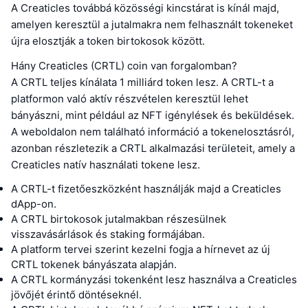
A Creaticles továbbá közösségi kincstárat is kínál majd,
amelyen keresztül a jutalmakra nem felhasznált tokeneket
újra elosztják a token birtokosok között.
Hány Creaticles (CRTL) coin van forgalomban?
A CRTL teljes kínálata 1 milliárd token lesz. A CRTL-t a
platformon való aktív részvételen keresztül lehet
bányászni, mint például az NFT igénylések és beküldések.
A weboldalon nem található információ a tokenelosztásról,
azonban részletezik a CRTL alkalmazási területeit, amely a
Creaticles natív használati tokene lesz.
A CRTL-t fizetőeszközként használják majd a Creaticles
dApp-on.
A CRTL birtokosok jutalmakban részesülnek
visszavásárlások és staking formájában.
A platform tervei szerint kezelni fogja a hírnevet az új
CRTL tokenek bányászata alapján.
A CRTL kormányzási tokenként lesz használva a Creaticles
jövőjét érintő döntéseknél.