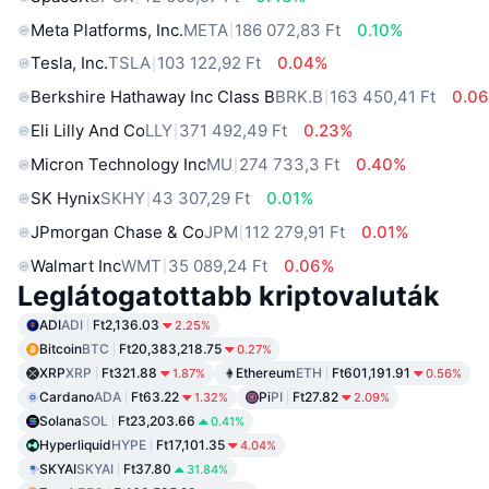
Meta Platforms, Inc.
META
186 072,83 Ft
0.10%
Tesla, Inc.
TSLA
103 122,92 Ft
0.04%
Berkshire Hathaway Inc Class B
BRK.B
163 450,41 Ft
0.0
Eli Lilly And Co
LLY
371 492,49 Ft
0.23%
Micron Technology Inc
MU
274 733,3 Ft
0.40%
SK Hynix
SKHY
43 307,29 Ft
0.01%
JPmorgan Chase & Co
JPM
112 279,91 Ft
0.01%
Walmart Inc
WMT
35 089,24 Ft
0.06%
Leglátogatottabb kriptovaluták
ADI
ADI
Ft2,136.03
2.25%
Bitcoin
BTC
Ft20,383,218.75
0.27%
XRP
XRP
Ft321.88
Ethereum
ETH
Ft601,191.91
1.87%
0.56%
Cardano
ADA
Ft63.22
Pi
PI
Ft27.82
1.32%
2.09%
Solana
SOL
Ft23,203.66
0.41%
Hyperliquid
HYPE
Ft17,101.35
4.04%
SKYAI
SKYAI
Ft37.80
31.84%