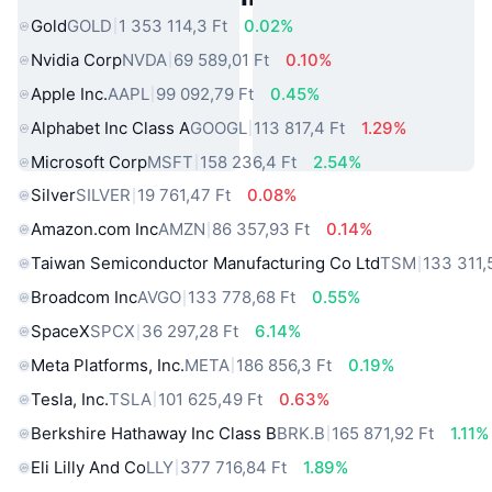
Gold
GOLD
1 353 114,3 Ft
0.02%
Nvidia Corp
NVDA
69 589,01 Ft
0.10%
Apple Inc.
AAPL
99 092,79 Ft
0.45%
Alphabet Inc Class A
GOOGL
113 817,4 Ft
1.29%
Microsoft Corp
MSFT
158 236,4 Ft
2.54%
Silver
SILVER
19 761,47 Ft
0.08%
Amazon.com Inc
AMZN
86 357,93 Ft
0.14%
Taiwan Semiconductor Manufacturing Co Ltd
TSM
133 311,
Broadcom Inc
AVGO
133 778,68 Ft
0.55%
SpaceX
SPCX
36 297,28 Ft
6.14%
Meta Platforms, Inc.
META
186 856,3 Ft
0.19%
Tesla, Inc.
TSLA
101 625,49 Ft
0.63%
Berkshire Hathaway Inc Class B
BRK.B
165 871,92 Ft
1.11%
Eli Lilly And Co
LLY
377 716,84 Ft
1.89%