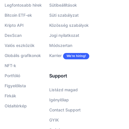
Legfontosabb hírek
Sütibeállítások
Bitcoin ETF-ek
Süti szabályzat
Kripto API
Közösség szabályok
DexScan
Jogi nyilatkozat
Valós eszközök
Módszertan
Globális grafikonok
Karrier
We’re hiring!
NFT-k
Support
Portfólió
Figyelőlista
Listázd magad
Firkák
Igénylőlap
Oldaltérkép
Contact Support
GYIK