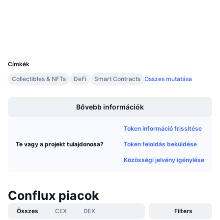
Közeledő értékesítések
www.confluxscan.org
Finanszírozási díjak
Explorers
Tanulj & Keress
Wallets
UCID
Naptár
7334
Címkék
ICO Naptár
Collectibles & NFTs
DeFi
Smart Contracts
Összes mutatása
Boost
Esemény naptár
Bővebb információk
Token információ frissítése
Token feloldás beküldése
Te vagy a projekt tulajdonosa?
Közösségi jelvény igénylése
Conflux piacok
Összes
CEX
DEX
Filters