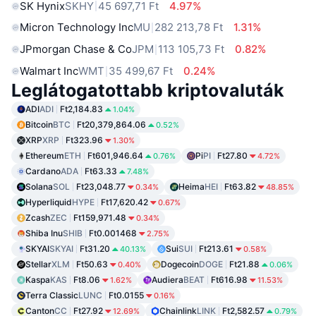
SK Hynix
SKHY
45 697,71 Ft
4.97%
Micron Technology Inc
MU
282 213,78 Ft
1.31%
JPmorgan Chase & Co
JPM
113 105,73 Ft
0.82%
Walmart Inc
WMT
35 499,67 Ft
0.24%
Leglátogatottabb kriptovaluták
ADI
ADI
Ft2,184.83
1.04%
Bitcoin
BTC
Ft20,379,864.06
0.52%
XRP
XRP
Ft323.96
1.30%
Ethereum
ETH
Ft601,946.64
Pi
PI
Ft27.80
0.76%
4.72%
Cardano
ADA
Ft63.33
7.48%
Solana
SOL
Ft23,048.77
Heima
HEI
Ft63.82
0.34%
48.85%
Hyperliquid
HYPE
Ft17,620.42
0.67%
Zcash
ZEC
Ft159,971.48
0.34%
Shiba Inu
SHIB
Ft0.001468
2.75%
SKYAI
SKYAI
Ft31.20
Sui
SUI
Ft213.61
40.13%
0.58%
Stellar
XLM
Ft50.63
Dogecoin
DOGE
Ft21.88
0.40%
0.06%
Kaspa
KAS
Ft8.06
Audiera
BEAT
Ft616.98
1.62%
11.53%
Terra Classic
LUNC
Ft0.0155
0.16%
Canton
CC
Ft27.92
Chainlink
LINK
Ft2,582.57
12.69%
0.79%