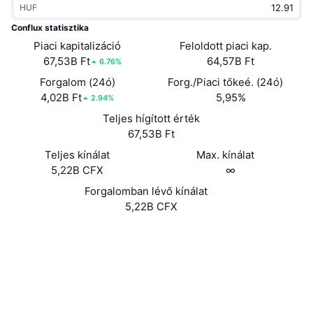
HUF
Felkapott
Kripto ETF-ek
Tanulj
CMC MCP
Conflux statisztika
Piaci kapitalizáció
Új
Feloldott piaci kap.
Bitcoin ETF-ek
x402
Hírek
67,53B Ft
64,57B Ft
6.76%
Kripto
Ethereum ETF-ek
Forgalom (24ó)
Forg./Piaci tőkeé. (24ó)
Academy
4,02B Ft
5,95%
2.94%
Politika
Teljes hígított érték
Technikai elemzés
Kutatás
67,53B Ft
Sportok
Teljes kínálat
Max. kínálat
RSI
Videók
5,22B CFX
∞
Pénzügy
MACD
Forgalomban lévő kínálat
Szótár
5,22B CFX
Technológia
Webhely
Website
Whitepaper
Származékos termékek
Kampányok
NFT
Közösségi
Áttekintés
Airdropok
Szerződések
Összefoglaló NFT statisztikák
0xeeee...eeeeee
Likvidálások
4.2
Gyémánt jutalmak
Értékelés (CertiK)