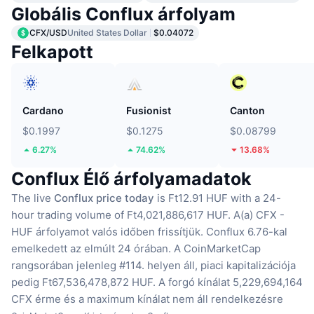
Globális Conflux árfolyam
CFX/USD
United States Dollar
$0.04072
Felkapott
Cardano
Fusionist
Canton
$0.1997
$0.1275
$0.08799
6.27%
74.62%
13.68%
Conflux Élő árfolyamadatok
The live
Conflux price today
is Ft12.91 HUF with a 24-
hour trading volume of Ft4,021,886,617 HUF.
A(a) CFX -
HUF árfolyamot valós időben frissítjük.
Conflux 6.76-kal
emelkedett az elmúlt 24 órában.
A CoinMarketCap
rangsorában jelenleg #114. helyen áll, piaci kapitalizációja
pedig Ft67,536,478,872 HUF.
A forgó kínálat 5,229,694,164
CFX érme
és a maximum kínálat nem áll rendelkezésre