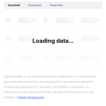
Azonnali
Perpetual
Határidős
Loading data...
Figyelmeztetés: Ez az oldal partnerlinkeket tartalmazhat. A CoinMarketCap
pénzjutalomban részesülhet, ha meglátogatod a partnerlinkek egyikét és
elvégzel egy meghatározott műveletet, mint például a regisztráció és
kereskedés az adott partner platformon. Bővebb információkért vess egy
pillantást a
Partner Nyilatkozatra
.