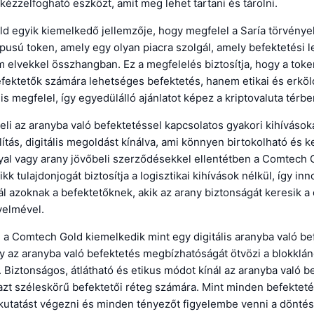
 kézzelfogható eszközt, amit meg lehet tartani és tárolni.
d egyik kiemelkedő jellemzője, hogy megfelel a Saría törvénye
típusú token, amely egy olyan piacra szolgál, amely befektetési
m elvekkel összhangban. Ez a megfelelés biztosítja, hogy a tok
fektetők számára lehetséges befektetés, hanem etikai és erköl
is megfelel, így egyedülálló ajánlatot képez a kriptovaluta térbe
eli az aranyba való befektetéssel kapcsolatos gyakori kihívásoka
llítás, digitális megoldást kínálva, ami könnyen birtokolható és 
nyal vagy arany jövőbeli szerződésekkel ellentétben a Comtech 
k tulajdonjogát biztosítja a logisztikai kihívások nélkül, így inn
l azoknak a befektetőknek, akik az arany biztonságát keresik a d
yelmével.
 a Comtech Gold kiemelkedik mint egy digitális aranyba való be
y az aranyba való befektetés megbízhatóságát ötvözi a blokklán
. Biztonságos, átlátható és etikus módot kínál az aranyba való b
azt széleskörű befektetői réteg számára. Mint minden befektet
 kutatást végezni és minden tényezőt figyelembe venni a dönté