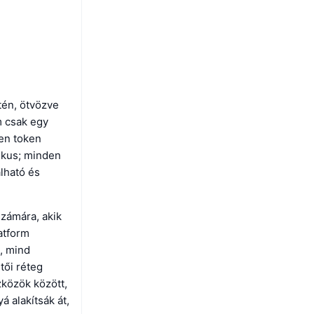
tén, ötvözve
m csak egy
den token
likus; minden
lható és
zámára, akik
latform
ő, mind
tői réteg
zközök között,
á alakítsák át,