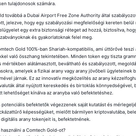
oken tulajdonosok számára.
d továbbá a Dubai Airport Free Zone Authority által szabályoz
ott, jelezve, hogy egy szabályozási megfelelőségi kereten belül
elügyelet egy extra biztonsági réteget ad hozzá, biztosítva, ho
szabványoknak és gyakorlatoknak felel meg.
mtech Gold 100%-ban Shariah-kompatibilis, ami úttörővé teszi 
kkel való összhang tekintetében. Minden token egy tiszta gram
es mértékben alátámasztott, beváltható és szabályozott, megoldá
ásokra, amelyek a fizikai arany vagy arany jövőbeli ügyleteinek b
ével járnak. Ez az innovatív megközelítés az arany kézzelfogh
ovaluták által nyújtott kereskedés és birtoklás könnyedségével,
t lehetőséget kínálva az aranyba való befektetéshez.
 potenciális befektetők végezzenek saját kutatást és mérlegelj
ockázattűrő képességüket, mielőtt bármilyen kriptovalutába, bel
igitális arany tokenjeit is, befektetnének.
 használni a Comtech Gold-ot?