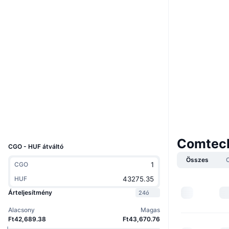
Webhely
Website
Whitepaper
Közösségi
0x8f99...04fD15
Szerződések
3.8
Értékelés (CertiK)
Audits
xdc.blocksscan.io
Explorers
UCID
20245
Comtech
CGO - HUF átváltó
Összes
CGO
HUF
Árteljesítmény
24ó
Alacsony
Magas
Ft42,689.38
Ft43,670.76