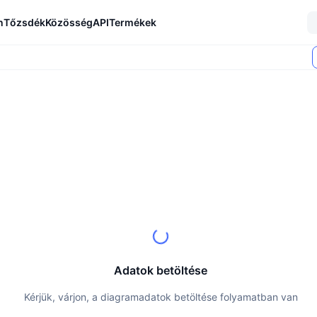
n
Tőzsdék
Közösség
API
Termékek
Adatok betöltése
Kérjük, várjon, a diagramadatok betöltése folyamatban van