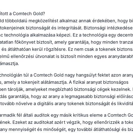
ított a Comtech Gold?
d többoldalú megközelítést alkalmaz annak érdekében, hogy bi
y tokenjeinek biztonságát és integritását. Biztonsági intézkedés
ánc technológia alkalmazása képezi. Ez a technológia egy decentr
tatlan főkönyvet biztosít, amely garantálja, hogy minden tranza
és átláthatóan kerül rögzítésre. Ez nem csak a tokenek biztons
lmű ellenőrzési útvonalat is biztosít minden egyes aranydarab
ámasztja.
chnológián túl a Comtech Gold nagy hangsúlyt fektet azon arany 
s, amely a tokenjeit alátámasztja. A fizikai aranyat biztonságos
n tárolják, amelyeket megbízható biztonsági cégek kezelnek. Ez
dás garantálja, hogy az arany a legmagasabb biztonsági előíráso
tovább növelve a digitális arany tokenek biztonságát és likviditá
madik fél általi auditok egy másik kritikus eleme a Comtech Go
nek. Ezeket az auditokat azért végzik, hogy ellenőrizzék a tok
any mennyiségét és minőségét, egy további átláthatósági és bi