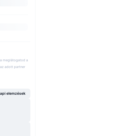
 ha meglátogatod a
az adott partner
api elemzések