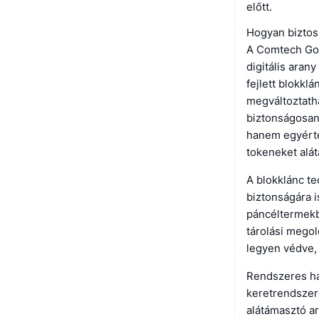
előtt.
Hogyan biztos
A Comtech Gol
digitális aran
fejlett blokkl
megváltoztatha
biztonságosan 
hanem egyérte
tokeneket alát
A blokklánc te
biztonságára i
páncéltermekbe
tárolási megol
legyen védve, 
Rendszeres har
keretrendszeré
alátámasztó ar