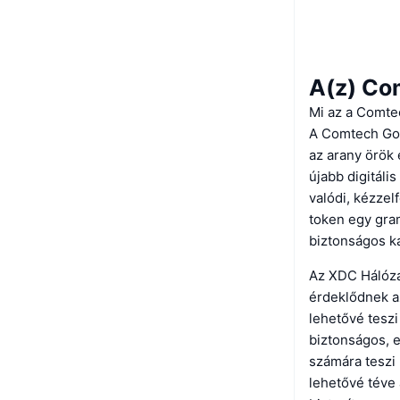
A(z) Co
Mi az a Comte
A Comtech Gold
az arany örök 
újabb digitáli
valódi, kézzel
token egy gram
biztonságos kap
Az XDC Hálóza
érdeklődnek az
lehetővé teszi
biztonságos, e
számára teszi 
lehetővé téve a