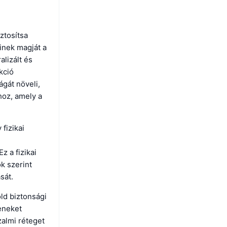
ztosítsa
einek magját a
alizált és
kció
ágát növeli,
hoz, amely a
fizikai
 a fizikai
k szerint
sát.
ld biztonsági
eneket
zalmi réteget