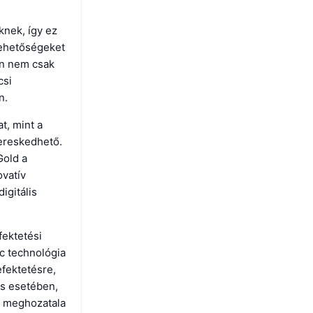
knek, így ez
 lehetőségeket
en nem csak
csi
n.
t, mint a
kereskedhető.
Gold a
ovatív
igitális
fektetési
c technológia
efektetésre,
és esetében,
s meghozatala