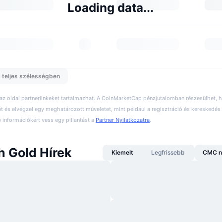
Loading data...
 teljes szélességben
 az oldal partnerlinkeket tartalmazhat. A CoinMarketCap pénzjutalomban részesülhet,
ét és elvégzel egy meghatározott műveletet, mint például a regisztráció és kereskedés 
információkért vess egy pillantást a
Partner Nyilatkozatra
.
 Gold Hírek
Kiemelt
Legfrissebb
CMC n