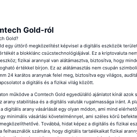
mtech Gold-ról
ch Gold?
 egy úttörő megközelítést képvisel a digitális eszközök terüle
értékét a blokklánc csúcstechnológiájával. Ez a kriptovaluta ne
s eszköz; fizikai arannyal van alátámasztva, biztosítva, hogy min
fogható értékkel bírjon. Ez az alátámasztás nem csupán szimbo
m 24 karátos aranynak felel meg, biztosítva egy világos, auditá
csolatot a digitális és a fizikai világ között.
ton működve a Comtech Gold egyedülálló ajánlatot kínál azok s
 arany stabilitása és a digitális valuták rugalmassága iránt. A p
 a digitális arany vásárlását egy olyan módon, ami mind elérhet
gy minimális vásárlási követelménnyel, ami széles körű befekte
megközelíthetővé. Továbbá, hidat képez a digitális és fizikai es
 felhasználók számára, hogy digitális tartalékaikat fizikai aranny