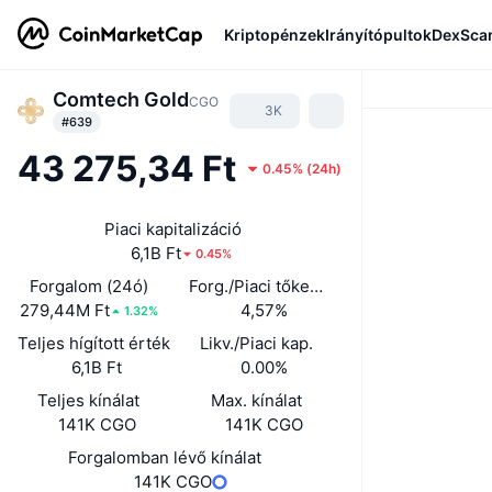
Kriptopénzek
Irányítópultok
DexSca
Comtech Gold
CGO
3K
#639
43 275,34 Ft
0.45%
(
24h
)
Piaci kapitalizáció
6,1B Ft
0.45%
Forgalom (24ó)
Forg./Piaci tőkeé. (24ó)
279,44M Ft
4,57%
1.32%
Teljes hígított érték
Likv./Piaci kap.
6,1B Ft
0.00%
Teljes kínálat
Max. kínálat
141K CGO
141K CGO
Forgalomban lévő kínálat
141K CGO