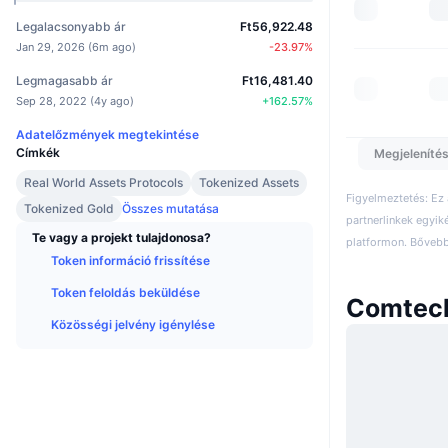
Legalacsonyabb ár
Ft56,922.48
Jan 29, 2026
(
6m ago
)
-23.97
%
Legmagasabb ár
Ft16,481.40
Sep 28, 2022
(
4y ago
)
+
162.57
%
Adatelőzmények megtekintése
Címkék
Megjelenítés
Real World Assets Protocols
Tokenized Assets
Figyelmeztetés: Ez
Tokenized Gold
Összes mutatása
partnerlinkek egyik
Te vagy a projekt tulajdonosa?
platformon. Bővebb 
Token információ frissítése
Token feloldás beküldése
Comtech
Közösségi jelvény igénylése