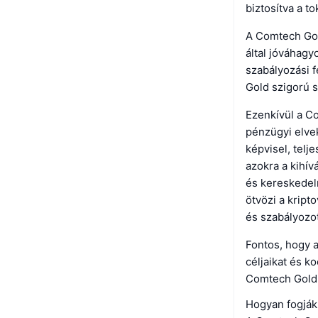
biztosítva a t
A Comtech Gol
által jóváhagy
szabályozási f
Gold szigorú 
Ezenkívül a Co
pénzügyi elve
képvisel, telj
azokra a kihív
és kereskedelm
ötvözi a kript
és szabályozot
Fontos, hogy a
céljaikat és k
Comtech Gold d
Hogyan fogják