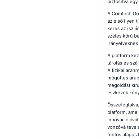
biztosítva egy
A Comtech Gol
az első ilyen 
keres az iszlá
széles körű be
irányelveknek 
A platform kez
tárolás és szá
A fizikai aran
mögöttes árucik
megoldást kíná
eszközök kén
Összefoglalva,
platform, amel
innovációjával
vonzóvá téve 
fontos alapos