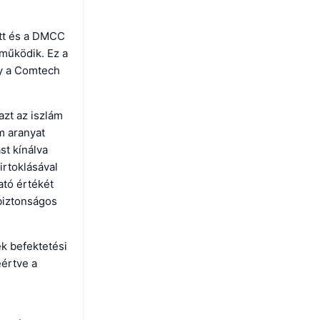
ott és a DMCC
 működik. Ez a
gy a Comtech
azt az iszlám
m aranyat
st kínálva
irtoklásával
ató értékét
 biztonságos
ék befektetési
eértve a