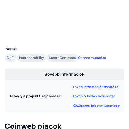
Audits
Közeledő értékesítések
Finanszírozási díjak
Tanulj & Keress
etherscan.io
Explorers
Naptár
Wallets
UCID
ICO Naptár
12089
Címkék
Esemény naptár
DeFi
Interoperability
Smart Contracts
Összes mutatása
Boost
Bővebb információk
Token információ frissítése
Token feloldás beküldése
Te vagy a projekt tulajdonosa?
Közösségi jelvény igénylése
Coinweb piacok