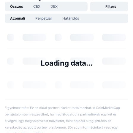
Összes
CEX
DEX
Filters
Azonnali
Perpetual
Határidős
Loading data...
Figyelmeztetés: Ez az oldal partnerlinkeket tartalmazhat. A CoinMarketCap
pénzjutalomban részesülhet, ha meglátogatod a partnerlinkek egyikét és
elvégzel egy meghatározott műveletet, mint például a regisztráció és
kereskedés az adott partner platformon. Bővebb információkért vess egy