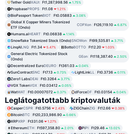
Tether Gold
XAUt
Ft1,287,998.56
1.75%
Propbase
PROPS
Ft1.08
1.21%
BioPassport Token
BIOT
Ft0.05883
3.08%
Global X Copper Miners Tokenized
COPXon
Ft26,119.10
6.87%
ETF (Ondo)
Humans.ai
HEART
Ft0.06838
1.14%
Snowflake Tokenized Stock (Ondo)
SNOWon
Ft99,535.81
3.71%
LinqAI
LNQ
Ft1.34
Botto
BOTTO
Ft12.20
5.47%
1.03%
General Electric Tokenized Stock
GEon
Ft118,387.40
2.50%
(Ondo)
Decentralized Euro
DEURO
Ft361.03
0.04%
SunContract
SNC
Ft7.13
LightLink
LL
Ft0.3736
0.73%
0.11%
Zero1 Labs
DEAI
Ft0.3264
3.77%
VGX Token
VGX
Ft0.03412
0.05%
Wat
WAT
Ft0.00007072
dForce
DF
Ft0.03154
0.37%
0.04%
Leglátogatottabb kriptovaluták
Casper
CSPR
Ft0.5756
ZIGChain
ZIG
Ft12.66
2.43%
0.38%
Bitcoin
BTC
Ft20,233,986.90
0.66%
XRP
XRP
Ft331.06
1.27%
Ethereum
ETH
Ft597,358.80
Pi
PI
Ft29.46
2.01%
13.02%