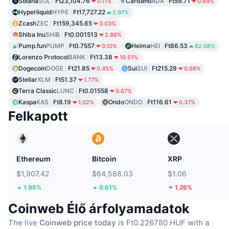
Solana
SOL
Ft23,104.76
Cardano
ADA
Ft59.71
0.11%
0.69%
Hyperliquid
HYPE
Ft17,727.22
2.97%
Zcash
ZEC
Ft159,345.65
0.03%
Shiba Inu
SHIB
Ft0.001513
2.86%
Pump.fun
PUMP
Ft0.7557
Heima
HEI
Ft86.53
0.10%
82.08%
Lorenzo Protocol
BANK
Ft13.38
19.51%
Dogecoin
DOGE
Ft21.85
Sui
SUI
Ft215.29
0.45%
0.66%
Stellar
XLM
Ft51.37
1.77%
Terra Classic
LUNC
Ft0.01558
0.67%
Kaspa
KAS
Ft8.19
Ondo
ONDO
Ft116.61
1.02%
0.37%
Felkapott
Ethereum
Bitcoin
XRP
$1,907.42
$64,588.03
$1.06
1.96%
0.61%
1.26%
Coinweb Élő árfolyamadatok
The live
Coinweb price today
is Ft0.226780 HUF with a