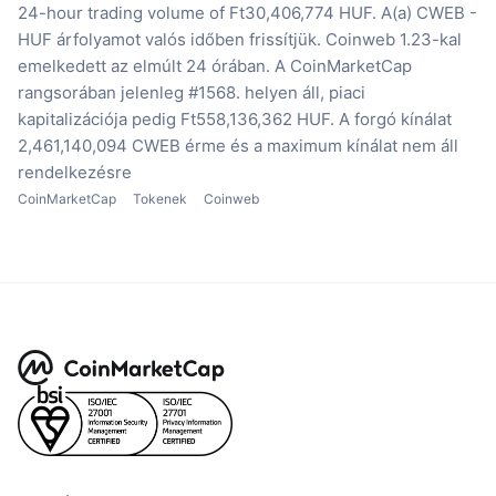
24-hour trading volume of Ft30,406,774 HUF.
A(a) CWEB -
HUF árfolyamot valós időben frissítjük.
Coinweb 1.23-kal
emelkedett az elmúlt 24 órában.
A CoinMarketCap
rangsorában jelenleg #1568. helyen áll, piaci
kapitalizációja pedig Ft558,136,362 HUF.
A forgó kínálat
2,461,140,094 CWEB érme
és a maximum kínálat nem áll
rendelkezésre
CoinMarketCap
Tokenek
Coinweb