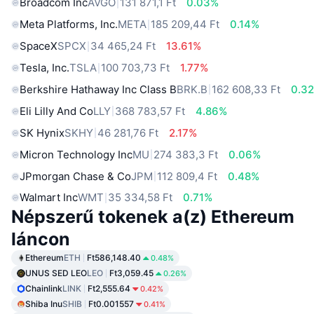
Broadcom Inc
AVGO
131 871,1 Ft
0.03%
Meta Platforms, Inc.
META
185 209,44 Ft
0.14%
SpaceX
SPCX
34 465,24 Ft
13.61%
Tesla, Inc.
TSLA
100 703,73 Ft
1.77%
Berkshire Hathaway Inc Class B
BRK.B
162 608,33 Ft
0.3
Eli Lilly And Co
LLY
368 783,57 Ft
4.86%
SK Hynix
SKHY
46 281,76 Ft
2.17%
Micron Technology Inc
MU
274 383,3 Ft
0.06%
JPmorgan Chase & Co
JPM
112 809,4 Ft
0.48%
Walmart Inc
WMT
35 334,58 Ft
0.71%
Népszerű tokenek a(z) Ethereum
láncon
Ethereum
ETH
Ft586,148.40
0.48%
UNUS SED LEO
LEO
Ft3,059.45
0.26%
Chainlink
LINK
Ft2,555.64
0.42%
Shiba Inu
SHIB
Ft0.001557
0.41%