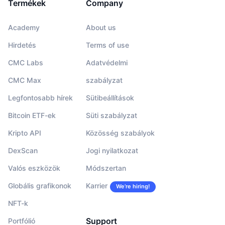
Termékek
Company
Academy
About us
Hirdetés
Terms of use
CMC Labs
Adatvédelmi
CMC Max
szabályzat
Legfontosabb hírek
Sütibeállítások
Bitcoin ETF-ek
Süti szabályzat
Kripto API
Közösség szabályok
DexScan
Jogi nyilatkozat
Valós eszközök
Módszertan
Globális grafikonok
Karrier
We’re hiring!
NFT-k
Support
Portfólió