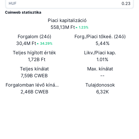
HUF
Felkapott
Kripto ETF-ek
Tanulj
CMC MCP
Coinweb statisztika
Új
Piaci kapitalizáció
Bitcoin ETF-ek
x402
Hírek
558,13M Ft
1.23%
Kripto
Ethereum ETF-ek
Forgalom (24ó)
Forg./Piaci tőkeé. (24ó)
Academy
30,4M Ft
5,44%
34.29%
Politika
Teljes hígított érték
Likv./Piaci kap.
Technikai elemzés
Kutatás
1,72B Ft
1.01%
Sportok
Teljes kínálat
Max. kínálat
RSI
Videók
7,59B CWEB
--
Pénzügy
MACD
Forgalomban lévő kínálat
Tulajdonosok
Szótár
2,46B CWEB
6,32K
Technológia
Webhely
Website
Whitepaper
Származékos termékek
Kampányok
NFT
Közösségi
Áttekintés
Airdropok
Szerződések
Összefoglaló NFT statisztikák
0x505b...88bf04
Likvidálások
4.2
Gyémánt jutalmak
Értékelés (CertiK)