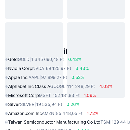
Népszerű Való Világbeli Eszközök
Gold
GOLD
1 345 690,48 Ft
0.43%
Nvidia Corp
NVDA
69 125,97 Ft
3.43%
Apple Inc.
AAPL
97 899,27 Ft
0.52%
Alphabet Inc Class A
GOOGL
114 248,29 Ft
4.03%
Microsoft Corp
MSFT
152 181,83 Ft
1.09%
Silver
SILVER
19 535,94 Ft
0.26%
Amazon.com Inc
AMZN
85 448,05 Ft
1.72%
Taiwan Semiconductor Manufacturing Co Ltd
TSM
129 441,