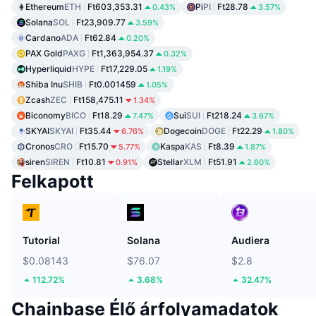
Ethereum
ETH
Ft603,353.31
Pi
PI
Ft28.78
0.43%
3.57%
Solana
SOL
Ft23,909.77
3.59%
Cardano
ADA
Ft62.84
0.20%
PAX Gold
PAXG
Ft1,363,954.37
0.32%
Hyperliquid
HYPE
Ft17,229.05
1.19%
Shiba Inu
SHIB
Ft0.001459
1.05%
Zcash
ZEC
Ft158,475.11
1.34%
Biconomy
BICO
Ft18.29
Sui
SUI
Ft218.24
7.47%
3.67%
SKYAI
SKYAI
Ft35.44
Dogecoin
DOGE
Ft22.29
6.76%
1.80%
Cronos
CRO
Ft15.70
Kaspa
KAS
Ft8.39
5.77%
1.87%
siren
SIREN
Ft10.81
Stellar
XLM
Ft51.91
0.91%
2.60%
Felkapott
Tutorial
Solana
Audiera
$0.08143
$76.07
$2.8
112.72%
3.68%
32.47%
Chainbase Élő árfolyamadatok