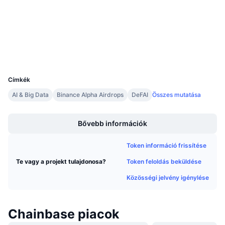
4.2
Közeledő értékesítések
Értékelés (CertiK)
Finanszírozási díjak
Tanulj & Keress
bscscan.com
Explorers
Naptár
Wallets
UCID
37340
ICO Naptár
Címkék
AI & Big Data
Binance Alpha Airdrops
DeFAI
Összes mutatása
Esemény naptár
Boost
Bővebb információk
Token információ frissítése
Token feloldás beküldése
Te vagy a projekt tulajdonosa?
Közösségi jelvény igénylése
Chainbase piacok