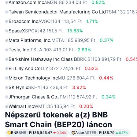
Amazon.com Inc
AMZN
86 234,03 Ft
0.82%
Taiwan Semiconductor Manufacturing Co Ltd
TSM
132 216,
Broadcom Inc
AVGO
134 113,54 Ft
1.71%
SpaceX
SPCX
42 151,5 Ft
15.83%
Meta Platforms, Inc.
META
185 989,95 Ft
0.37%
Tesla, Inc.
TSLA
103 413,01 Ft
2.83%
Berkshire Hathaway Inc Class B
BRK.B
163 891,79 Ft
0.54
Eli Lilly And Co
LLY
372 774,26 Ft
0.52%
Micron Technology Inc
MU
276 604,4 Ft
0.44%
SK Hynix
SKHY
43 426,8 Ft
3.92%
JPmorgan Chase & Co
JPM
112 574,92 Ft
0.34%
Walmart Inc
WMT
35 135,94 Ft
0.20%
Népszerű tokenek a(z) BNB
Smart Chain (BEP20) láncon
BNB
BNB
Ft185,945.47
Aster
ASTER
Ft188.79
0.34%
0.17%