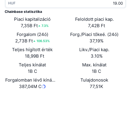
HUF
Felkapott
Kripto ETF-ek
Tanulj
CMC MCP
Chainbase statisztika
Piaci kapitalizáció
Új
Feloldott piaci kap.
Bitcoin ETF-ek
x402
Hírek
7,35B Ft
7,42B Ft
7.3%
Kripto
Ethereum ETF-ek
Forgalom (24ó)
Forg./Piaci tőkeé. (24ó)
Academy
2,73B Ft
37,19%
106.53%
Politika
Teljes hígított érték
Likv./Piaci kap.
Technikai elemzés
Kutatás
18,99B Ft
3.10%
Sportok
Teljes kínálat
Max. kínálat
RSI
Videók
1B C
1B C
Pénzügy
MACD
Forgalomban lévő kínálat
Tulajdonosok
Szótár
387,04M C
77,51K
Technológia
Webhely
Website
Whitepaper
Származékos termékek
Kampányok
NFT
Közösségi
Áttekintés
Airdropok
Összefoglaló NFT statisztikák
0xc32c...55FfC8
Szerződések
Likvidálások
Gyémánt jutalmak