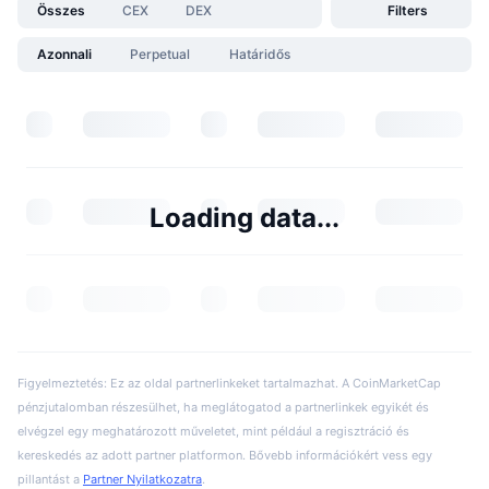
Összes
CEX
DEX
Filters
Azonnali
Perpetual
Határidős
Loading data...
Figyelmeztetés: Ez az oldal partnerlinkeket tartalmazhat. A CoinMarketCap
pénzjutalomban részesülhet, ha meglátogatod a partnerlinkek egyikét és
elvégzel egy meghatározott műveletet, mint például a regisztráció és
kereskedés az adott partner platformon. Bővebb információkért vess egy
pillantást a
Partner Nyilatkozatra
.