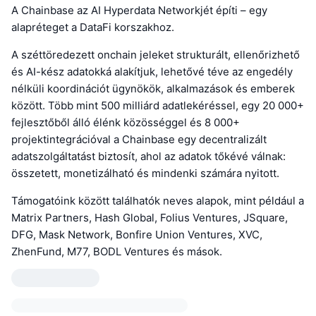
A Chainbase az AI Hyperdata Networkjét építi – egy
alapréteget a DataFi korszakhoz.
A széttöredezett onchain jeleket strukturált, ellenőrizhető
és AI-kész adatokká alakítjuk, lehetővé téve az engedély
nélküli koordinációt ügynökök, alkalmazások és emberek
között. Több mint 500 milliárd adatlekéréssel, egy 20 000+
fejlesztőből álló élénk közösséggel és 8 000+
projektintegrációval a Chainbase egy decentralizált
adatszolgáltatást biztosít, ahol az adatok tőkévé válnak:
összetett, monetizálható és mindenki számára nyitott.
Támogatóink között találhatók neves alapok, mint például a
Matrix Partners, Hash Global, Folius Ventures, JSquare,
DFG, Mask Network, Bonfire Union Ventures, XVC,
ZhenFund, M77, BODL Ventures és mások.