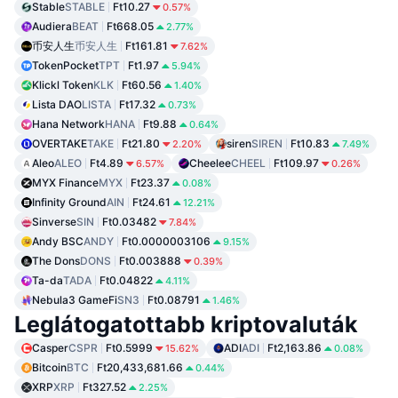
Stable
STABLE
Ft10.27
0.57%
Audiera
BEAT
Ft668.05
2.77%
币安人生
币安人生
Ft161.81
7.62%
TokenPocket
TPT
Ft1.97
5.94%
Klickl Token
KLK
Ft60.56
1.40%
Lista DAO
LISTA
Ft17.32
0.73%
Hana Network
HANA
Ft9.88
0.64%
OVERTAKE
TAKE
Ft21.80
siren
SIREN
Ft10.83
2.20%
7.49%
Aleo
ALEO
Ft4.89
Cheelee
CHEEL
Ft109.97
6.57%
0.26%
MYX Finance
MYX
Ft23.37
0.08%
Infinity Ground
AIN
Ft24.61
12.21%
Sinverse
SIN
Ft0.03482
7.84%
Andy BSC
ANDY
Ft0.0000003106
9.15%
The Dons
DONS
Ft0.003888
0.39%
Ta-da
TADA
Ft0.04822
4.11%
Nebula3 GameFi
SN3
Ft0.08791
1.46%
Leglátogatottabb kriptovaluták
Casper
CSPR
Ft0.5999
ADI
ADI
Ft2,163.86
15.62%
0.08%
Bitcoin
BTC
Ft20,433,681.66
0.44%
XRP
XRP
Ft327.52
2.25%