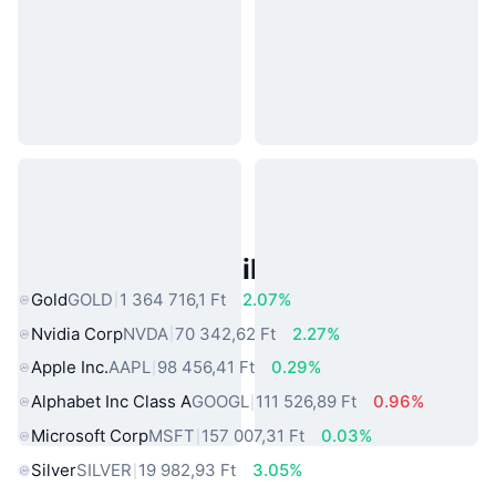
Népszerű Való Világbeli Eszközök
Gold
GOLD
1 364 716,1 Ft
2.07%
Nvidia Corp
NVDA
70 342,62 Ft
2.27%
Apple Inc.
AAPL
98 456,41 Ft
0.29%
Alphabet Inc Class A
GOOGL
111 526,89 Ft
0.96%
Microsoft Corp
MSFT
157 007,31 Ft
0.03%
Silver
SILVER
19 982,93 Ft
3.05%