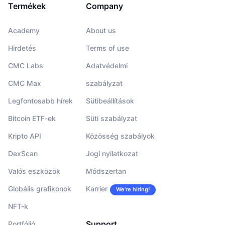
Termékek
Company
Academy
About us
Hirdetés
Terms of use
CMC Labs
Adatvédelmi
CMC Max
szabályzat
Legfontosabb hírek
Sütibeállítások
Bitcoin ETF-ek
Süti szabályzat
Kripto API
Közösség szabályok
DexScan
Jogi nyilatkozat
Valós eszközök
Módszertan
Globális grafikonok
Karrier
We’re hiring!
NFT-k
Support
Portfólió