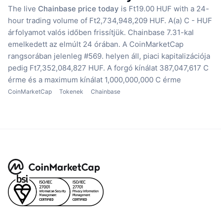
The live
Chainbase price today
is Ft19.00 HUF with a 24-
hour trading volume of Ft2,734,948,209 HUF.
A(a) C - HUF
árfolyamot valós időben frissítjük.
Chainbase 7.31-kal
emelkedett az elmúlt 24 órában.
A CoinMarketCap
rangsorában jelenleg #569. helyen áll, piaci kapitalizációja
pedig Ft7,352,084,827 HUF.
A forgó kínálat 387,047,617 C
érme
és a maximum kínálat 1,000,000,000 C érme
CoinMarketCap
Tokenek
Chainbase