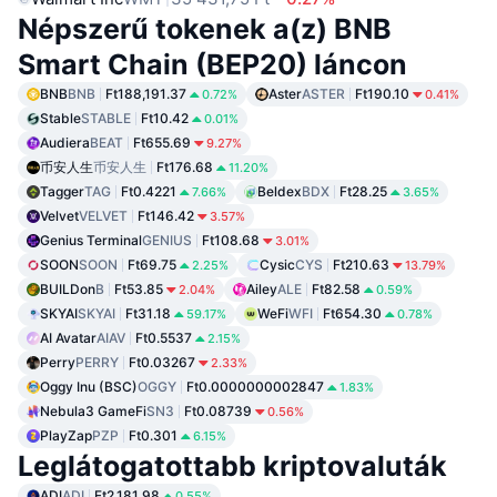
Népszerű tokenek a(z) BNB
Smart Chain (BEP20) láncon
BNB
BNB
Ft188,191.37
Aster
ASTER
Ft190.10
0.72%
0.41%
Stable
STABLE
Ft10.42
0.01%
Audiera
BEAT
Ft655.69
9.27%
币安人生
币安人生
Ft176.68
11.20%
Tagger
TAG
Ft0.4221
Beldex
BDX
Ft28.25
7.66%
3.65%
Velvet
VELVET
Ft146.42
3.57%
Genius Terminal
GENIUS
Ft108.68
3.01%
SOON
SOON
Ft69.75
Cysic
CYS
Ft210.63
2.25%
13.79%
BUILDon
B
Ft53.85
Ailey
ALE
Ft82.58
2.04%
0.59%
SKYAI
SKYAI
Ft31.18
WeFi
WFI
Ft654.30
59.17%
0.78%
AI Avatar
AIAV
Ft0.5537
2.15%
Perry
PERRY
Ft0.03267
2.33%
Oggy Inu (BSC)
OGGY
Ft0.0000000002847
1.83%
Nebula3 GameFi
SN3
Ft0.08739
0.56%
PlayZap
PZP
Ft0.301
6.15%
Leglátogatottabb kriptovaluták
ADI
ADI
Ft2,181.98
0.55%