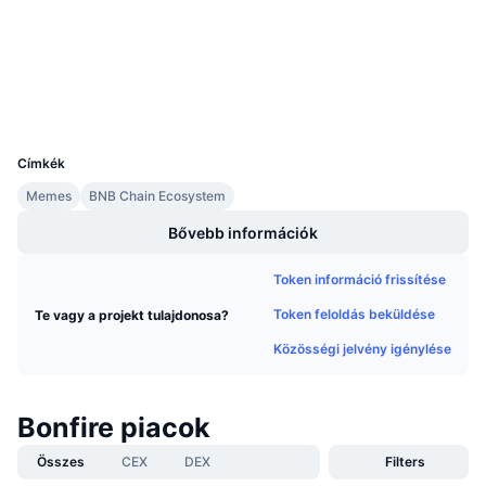
Közeledő értékesítések
Audits
Finanszírozási díjak
Tanulj & Keress
Explorers
bscscan.com
Wallets
Naptár
UCID
9522
ICO Naptár
Címkék
Memes
BNB Chain Ecosystem
Esemény naptár
Bővebb információk
Token információ frissítése
Token feloldás beküldése
Te vagy a projekt tulajdonosa?
Közösségi jelvény igénylése
Bonfire piacok
Összes
CEX
DEX
Filters