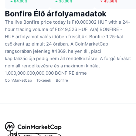
84.06%
36.06%
43.68%
Bonfire Élő árfolyamadatok
The live
Bonfire price today
is Ft0.000002 HUF with a 24-
hour trading volume of Ft249,526 HUF.
A(a) BONFIRE -
HUF árfolyamot valós időben frissítjük.
Bonfire 1.25-kal
csökkent az elmúlt 24 órában.
A CoinMarketCap
rangsorában jelenleg #4869. helyen áll, piaci
kapitalizációja pedig nem áll rendelkezésre.
A forgó kínálat
nem áll rendelkezésre
és a maximum kínálat
1,000,000,000,000,000 BONFIRE érme
CoinMarketCap
Tokenek
Bonfire