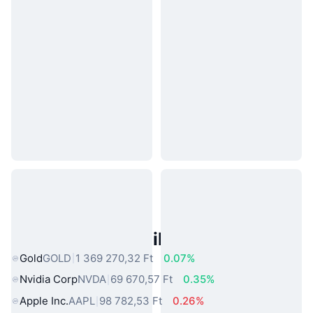
Népszerű Való Világbeli Eszközök
Gold
GOLD
1 369 270,32 Ft
0.07%
Nvidia Corp
NVDA
69 670,57 Ft
0.35%
Apple Inc.
AAPL
98 782,53 Ft
0.26%