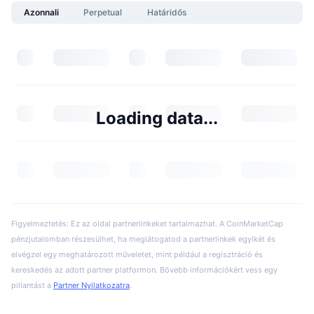
Azonnali
Perpetual
Határidős
Loading data...
Figyelmeztetés: Ez az oldal partnerlinkeket tartalmazhat. A CoinMarketCap
pénzjutalomban részesülhet, ha meglátogatod a partnerlinkek egyikét és
elvégzel egy meghatározott műveletet, mint például a regisztráció és
kereskedés az adott partner platformon. Bővebb információkért vess egy
pillantást a
Partner Nyilatkozatra
.