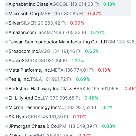
Alphabet Inc Class A
GOOGL
113 614,63 Ft
0.18%
Microsoft Corp
MSFT
157 801,85 Ft
0.42%
Silver
SILVER
20 283,42 Ft
0.69%
Amazon.com Inc
AMZN
86 705,33 Ft
0.46%
Taiwan Semiconductor Manufacturing Co Ltd
TSM
133 526,
Broadcom Inc
AVGO
134 191,46 Ft
0.65%
SpaceX
SPCX
36 932,84 Ft
1.37%
Meta Platforms, Inc.
META
186 774,01 Ft
0.13%
Tesla, Inc.
TSLA
101 991,72 Ft
0.69%
Berkshire Hathaway Inc Class B
BRK.B
165 501,96 Ft
0.49
Eli Lilly And Co
LLY
379 695,68 Ft
0.48%
Micron Technology Inc
MU
283 937,52 Ft
1.61%
SK Hynix
SKHY
45 181,39 Ft
0.70%
JPmorgan Chase & Co
JPM
113 049,39 Ft
0.08%
Walmart Inc
WMT
35 431,75 Ft
0.27%