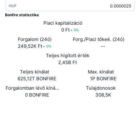
Felkapott
Kripto ETF-ek
HUF
Tanulj
CMC MCP
Bonfire statisztika
Új
Bitcoin ETF-ek
Piaci kapitalizáció
x402
Hírek
0 Ft
0%
Kripto
Ethereum ETF-ek
Forgalom (24ó)
Forg./Piaci tőkeé. (24ó)
Academy
249,52K Ft
--
0%
Politika
Technikai elemzés
Teljes hígított érték
Kutatás
2,45B Ft
Sportok
RSI
Videók
Teljes kínálat
Max. kínálat
625,12T BONFIRE
1P BONFIRE
Pénzügy
MACD
Szótár
Forgalomban lévő kínálat
Tulajdonosok
0 BONFIRE
308,5K
Technológia
Származékos termékek
Kampányok
Webhely
Website
Whitepaper
NFT
Közösségi
Áttekintés
Airdropok
Összefoglaló NFT statisztikák
Szerződések
0x5e90...ab5590
Likvidálások
Gyémánt jutalmak
3.1
Értékelés (CertiK)