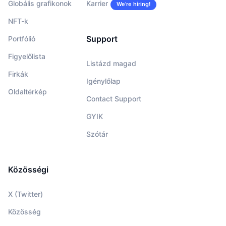
Globális grafikonok
Karrier
We’re hiring!
NFT-k
Support
Portfólió
Figyelőlista
Listázd magad
Firkák
Igénylőlap
Oldaltérkép
Contact Support
GYIK
Szótár
Közösségi
X (Twitter)
Közösség