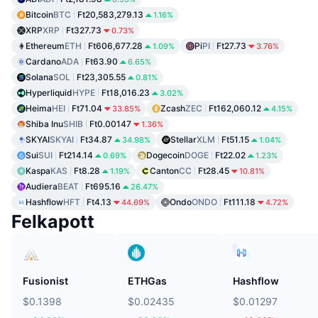
Bitcoin
BTC
Ft20,583,279.13
1.16%
XRP
XRP
Ft327.73
0.73%
Ethereum
ETH
Ft606,677.28
Pi
PI
Ft27.73
1.09%
3.76%
Cardano
ADA
Ft63.90
6.65%
Solana
SOL
Ft23,305.55
0.81%
Hyperliquid
HYPE
Ft18,016.23
3.02%
Heima
HEI
Ft71.04
Zcash
ZEC
Ft162,060.12
33.85%
4.15%
Shiba Inu
SHIB
Ft0.00147
1.36%
SKYAI
SKYAI
Ft34.87
Stellar
XLM
Ft51.15
34.98%
1.04%
Sui
SUI
Ft214.14
Dogecoin
DOGE
Ft22.02
0.69%
1.23%
Kaspa
KAS
Ft8.28
Canton
CC
Ft28.45
1.19%
10.81%
Audiera
BEAT
Ft695.16
26.47%
Hashflow
HFT
Ft4.13
Ondo
ONDO
Ft111.18
44.69%
4.72%
Felkapott
Fusionist
ETHGas
Hashflow
$0.1398
$0.02435
$0.01297