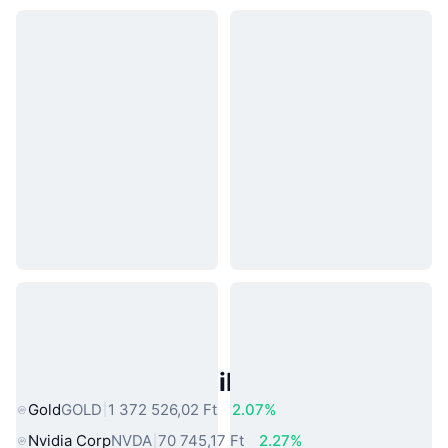
Népszerű Való Világbeli Eszközök
Gold
GOLD
1 372 526,02 Ft
2.07%
Nvidia Corp
NVDA
70 745,17 Ft
2.27%