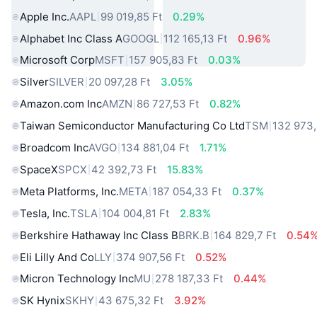
Apple Inc.
AAPL
99 019,85 Ft
0.29%
Alphabet Inc Class A
GOOGL
112 165,13 Ft
0.96%
Microsoft Corp
MSFT
157 905,83 Ft
0.03%
Silver
SILVER
20 097,28 Ft
3.05%
Amazon.com Inc
AMZN
86 727,53 Ft
0.82%
Taiwan Semiconductor Manufacturing Co Ltd
TSM
132 973,
Broadcom Inc
AVGO
134 881,04 Ft
1.71%
SpaceX
SPCX
42 392,73 Ft
15.83%
Meta Platforms, Inc.
META
187 054,33 Ft
0.37%
Tesla, Inc.
TSLA
104 004,81 Ft
2.83%
Berkshire Hathaway Inc Class B
BRK.B
164 829,7 Ft
0.54
Eli Lilly And Co
LLY
374 907,56 Ft
0.52%
Micron Technology Inc
MU
278 187,33 Ft
0.44%
SK Hynix
SKHY
43 675,32 Ft
3.92%