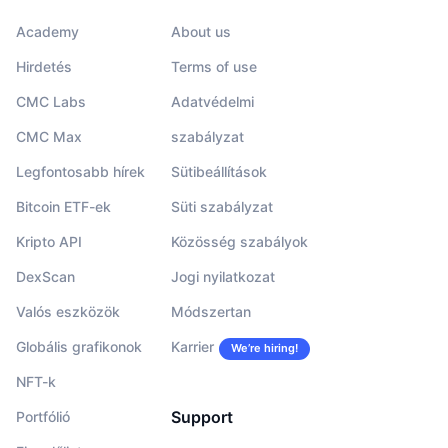
Academy
About us
Hirdetés
Terms of use
CMC Labs
Adatvédelmi
CMC Max
szabályzat
Legfontosabb hírek
Sütibeállítások
Bitcoin ETF-ek
Süti szabályzat
Kripto API
Közösség szabályok
DexScan
Jogi nyilatkozat
Valós eszközök
Módszertan
Globális grafikonok
Karrier
We’re hiring!
NFT-k
Support
Portfólió