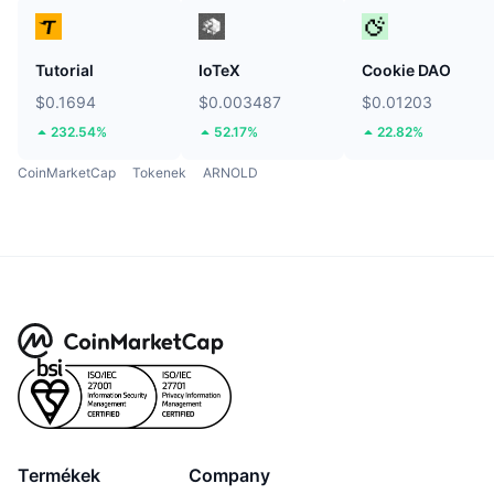
Tutorial
IoTeX
Cookie DAO
$0.1694
$0.003487
$0.01203
232.54%
52.17%
22.82%
CoinMarketCap
Tokenek
ARNOLD
Termékek
Company