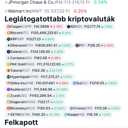
JPmorgan Chase & Co
JPM
113 219,15 Ft
0.34%
Walmart Inc
WMT
35 337,02 Ft
0.20%
Leglátogatottabb kriptovaluták
Casper
CSPR
Ft0.5996
ADI
ADI
Ft2,177.74
2.76%
1.18%
Bitcoin
BTC
Ft20,498,225.61
0.41%
XRP
XRP
Ft327.23
0.64%
Ethereum
ETH
Ft606,991.41
Pi
PI
Ft28.25
0.84%
2.84%
Solana
SOL
Ft24,128.95
2.66%
Cardano
ADA
Ft62.48
0.38%
PAX Gold
PAXG
Ft1,374,122.92
0.77%
Tutorial
TUT
Ft53.36
234.73%
Hyperliquid
HYPE
Ft17,275.27
1.03%
Shiba Inu
SHIB
Ft0.001461
Sui
SUI
Ft219.05
0.69%
1.90%
Audiera
BEAT
Ft1,046.08
52.08%
Zcash
ZEC
Ft162,296.94
2.19%
Dogecoin
DOGE
Ft22.17
0.53%
Biconomy
BICO
Ft20.93
Cronos
CRO
Ft15.36
21.83%
5.16%
SKYAI
SKYAI
Ft40.35
Kaspa
KAS
Ft8.39
15.79%
1.01%
Felkapott