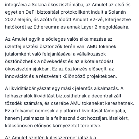
integrálva a Solana ökoszisztémába, az Amulet az első és
egyetlen DeFi biztosítási protokollként indult a Solanán
2022 elején, és azóta fejlődött Amulet V2-vé, kiterjesztve
hatókörét az Ethereumra és annak Layer 2 megoldásaira.
Az Amulet egyik elsődleges valós alkalmazása az
üzletfejlesztési ösztönzők terén van. AMU tokenek
jutalomként való felajánlásával a vállalkozások
ösztönözhetik a növekedést és az elköteleződést
ökoszisztémájukban. Ez az ösztönzés elősegíti az
innovációt és a részvételt különböző projektekben.
A likviditásbányászat egy másik jelentős alkalmazás. A
felhasználók likviditást biztosíthatnak a decentralizált
tőzsdék számára, és cserébe AMU tokeneket kereshetnek.
Ez a folyamat nemcsak a platform likviditását támogatja,
hanem jutalmazza is a felhasználókat hozzájárulásaikért,
kölcsönösen előnyös környezetet teremtve.
Az Amulet szintén kulcsszerepet játszik a