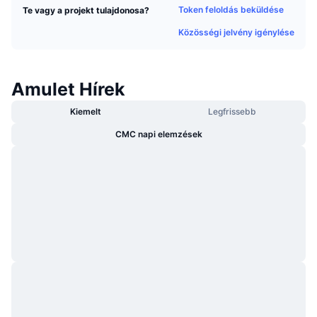
Token feloldás beküldése
Te vagy a projekt tulajdonosa?
Felkapott
Kripto ETF-ek
Tanulj
CMC MCP
Közösségi jelvény igénylése
Új
Bitcoin ETF-ek
x402
Hírek
Kripto
Ethereum ETF-ek
Amulet Hírek
Academy
Kiemelt
Legfrissebb
Politika
Technikai elemzés
Kutatás
CMC napi elemzések
Sportok
RSI
Videók
Pénzügy
MACD
Szótár
Technológia
Származékos termékek
Kampányok
NFT
Áttekintés
Airdropok
Összefoglaló NFT statisztikák
Likvidálások
Gyémánt jutalmak