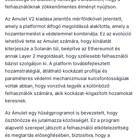
felhasználóknak zökkenőmentes élményt nyújtson.
Az Amulet V2 kiadása jelentős mérföldkövet jelentett,
amely a platformot átfogó megoldássá alakította, amely a
hozamtermelést a védelemmel kombinálja. Ez az evolúció
lehetővé tette az Amulet számára, hogy kínálatát
kiterjessze a Solanán túl, beépítve az Ethereumot és
annak Layer 2 megoldásait, hogy szélesebb felhasználói
bázist szolgáljon ki. A platform továbbfejlesztett
hozamstratégiái, átlátható kockázati profiljai és
paraméteres védelmi mechanizmusai kulcsfontosságúak
voltak abban, hogy vonzóvá tegyék a különböző
felhasználók számára, akik kockázat-kiigazított hozamokat
keresnek.
Az Amulet egy hűségprogramot is bevezetett, hogy
ösztönözze és jutalmazza közösségét. Ez a program
alapvető szerepet játszott a felhasználói elkötelezettség
és megtartás elősegítésében, biztosítva, hogy a