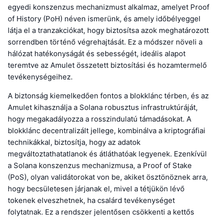
egyedi konszenzus mechanizmust alkalmaz, amelyet Proof
of History (PoH) néven ismerünk, és amely időbélyeggel
látja el a tranzakciókat, hogy biztosítsa azok meghatározott
sorrendben történő végrehajtását. Ez a módszer növeli a
hálózat hatékonyságát és sebességét, ideális alapot
teremtve az Amulet összetett biztosítási és hozamtermelő
tevékenységeihez.
A biztonság kiemelkedően fontos a blokklánc térben, és az
Amulet kihasználja a Solana robusztus infrastruktúráját,
hogy megakadályozza a rosszindulatú támadásokat. A
blokklánc decentralizált jellege, kombinálva a kriptográfiai
technikákkal, biztosítja, hogy az adatok
megváltoztathatatlanok és átláthatóak legyenek. Ezenkívül
a Solana konszenzus mechanizmusa, a Proof of Stake
(PoS), olyan validátorokat von be, akiket ösztönöznek arra,
hogy becsületesen járjanak el, mivel a tétjükön lévő
tokenek elveszhetnek, ha csalárd tevékenységet
folytatnak. Ez a rendszer jelentősen csökkenti a kettős