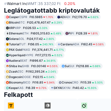
Walmart Inc
WMT
35 337,02 Ft
0.20%
Leglátogatottabb kriptovaluták
Casper
CSPR
Ft0.5985
ADI
ADI
Ft2,176.70
1.70%
0.62%
Bitcoin
BTC
Ft20,478,407.47
0.29%
XRP
XRP
Ft326.53
0.33%
Ethereum
ETH
Ft605,315.63
Pi
PI
Ft28.39
0.49%
1.81%
Solana
SOL
Ft24,117.42
2.60%
Tutorial
TUT
Ft56.05
Cardano
ADA
Ft62.45
240.74%
0.58%
PAX Gold
PAXG
Ft1,374,441.71
0.77%
Hyperliquid
HYPE
Ft17,272.15
0.52%
Audiera
BEAT
Ft996.67
34.91%
Shiba Inu
SHIB
Ft0.00146
Sui
SUI
Ft218.86
0.55%
0.66%
Zcash
ZEC
Ft162,395.24
2.04%
Dogecoin
DOGE
Ft22.15
0.04%
Biconomy
BICO
Ft16.85
Cronos
CRO
Ft15.39
5.94%
5.50%
Kaspa
KAS
Ft8.39
SKYAI
SKYAI
Ft40.42
0.73%
15.93%
Felkapott