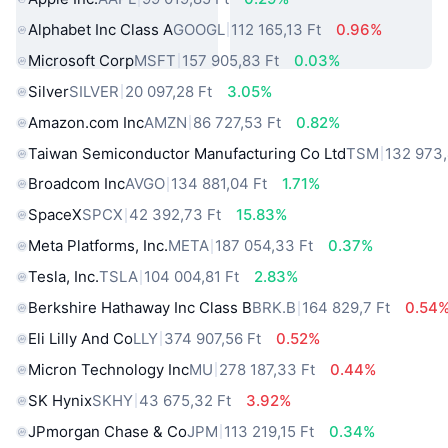
Alphabet Inc Class A
GOOGL
112 165,13 Ft
0.96%
Microsoft Corp
MSFT
157 905,83 Ft
0.03%
Silver
SILVER
20 097,28 Ft
3.05%
Amazon.com Inc
AMZN
86 727,53 Ft
0.82%
Taiwan Semiconductor Manufacturing Co Ltd
TSM
132 973,
Broadcom Inc
AVGO
134 881,04 Ft
1.71%
SpaceX
SPCX
42 392,73 Ft
15.83%
Meta Platforms, Inc.
META
187 054,33 Ft
0.37%
Tesla, Inc.
TSLA
104 004,81 Ft
2.83%
Berkshire Hathaway Inc Class B
BRK.B
164 829,7 Ft
0.54
Eli Lilly And Co
LLY
374 907,56 Ft
0.52%
Micron Technology Inc
MU
278 187,33 Ft
0.44%
SK Hynix
SKHY
43 675,32 Ft
3.92%
JPmorgan Chase & Co
JPM
113 219,15 Ft
0.34%