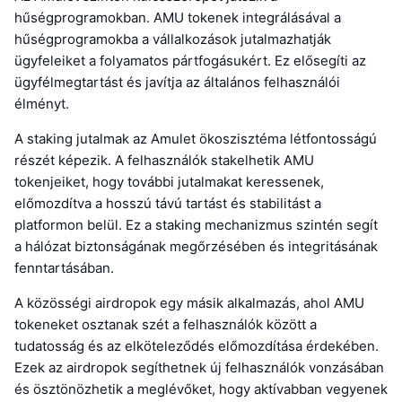
hűségprogramokban. AMU tokenek integrálásával a
hűségprogramokba a vállalkozások jutalmazhatják
ügyfeleiket a folyamatos pártfogásukért. Ez elősegíti az
ügyfélmegtartást és javítja az általános felhasználói
élményt.
A staking jutalmak az Amulet ökoszisztéma létfontosságú
részét képezik. A felhasználók stakelhetik AMU
tokenjeiket, hogy további jutalmakat keressenek,
előmozdítva a hosszú távú tartást és stabilitást a
platformon belül. Ez a staking mechanizmus szintén segít
a hálózat biztonságának megőrzésében és integritásának
fenntartásában.
A közösségi airdropok egy másik alkalmazás, ahol AMU
tokeneket osztanak szét a felhasználók között a
tudatosság és az elköteleződés előmozdítása érdekében.
Ezek az airdropok segíthetnek új felhasználók vonzásában
és ösztönözhetik a meglévőket, hogy aktívabban vegyenek