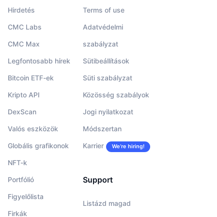
Hirdetés
Terms of use
CMC Labs
Adatvédelmi
CMC Max
szabályzat
Legfontosabb hírek
Sütibeállítások
Bitcoin ETF-ek
Süti szabályzat
Kripto API
Közösség szabályok
DexScan
Jogi nyilatkozat
Valós eszközök
Módszertan
Globális grafikonok
Karrier
We’re hiring!
NFT-k
Support
Portfólió
Figyelőlista
Listázd magad
Firkák