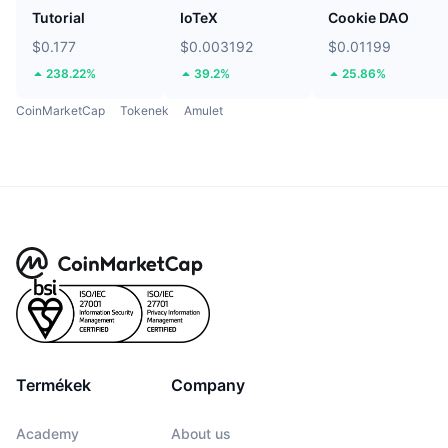
Tutorial
IoTeX
Cookie DAO
$0.177
$0.003192
$0.01199
238.22%
39.2%
25.86%
CoinMarketCap
Tokenek
Amulet
Termékek
Company
Academy
About us