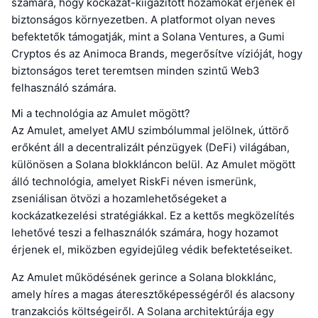
számára, hogy kockázat-kiigazított hozamokat érjenek el
biztonságos környezetben. A platformot olyan neves
befektetők támogatják, mint a Solana Ventures, a Gumi
Cryptos és az Animoca Brands, megerősítve vízióját, hogy
biztonságos teret teremtsen minden szintű Web3
felhasználó számára.
Mi a technológia az Amulet mögött?
Az Amulet, amelyet AMU szimbólummal jelölnek, úttörő
erőként áll a decentralizált pénzügyek (DeFi) világában,
különösen a Solana blokkláncon belül. Az Amulet mögött
álló technológia, amelyet RiskFi néven ismerünk,
zseniálisan ötvözi a hozamlehetőségeket a
kockázatkezelési stratégiákkal. Ez a kettős megközelítés
lehetővé teszi a felhasználók számára, hogy hozamot
érjenek el, miközben egyidejűleg védik befektetéseiket.
Az Amulet működésének gerince a Solana blokklánc,
amely híres a magas áteresztőképességéről és alacsony
tranzakciós költségeiről. A Solana architektúrája egy