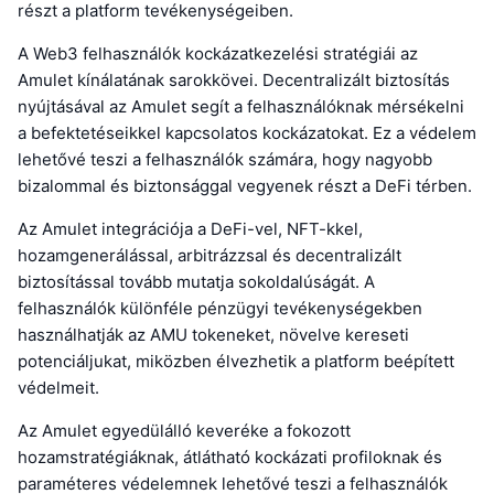
részt a platform tevékenységeiben.
A Web3 felhasználók kockázatkezelési stratégiái az
Amulet kínálatának sarokkövei. Decentralizált biztosítás
nyújtásával az Amulet segít a felhasználóknak mérsékelni
a befektetéseikkel kapcsolatos kockázatokat. Ez a védelem
lehetővé teszi a felhasználók számára, hogy nagyobb
bizalommal és biztonsággal vegyenek részt a DeFi térben.
Az Amulet integrációja a DeFi-vel, NFT-kkel,
hozamgenerálással, arbitrázzsal és decentralizált
biztosítással tovább mutatja sokoldalúságát. A
felhasználók különféle pénzügyi tevékenységekben
használhatják az AMU tokeneket, növelve kereseti
potenciáljukat, miközben élvezhetik a platform beépített
védelmeit.
Az Amulet egyedülálló keveréke a fokozott
hozamstratégiáknak, átlátható kockázati profiloknak és
paraméteres védelemnek lehetővé teszi a felhasználók