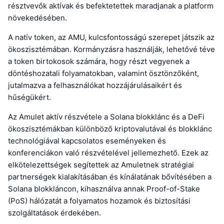
résztvevők aktívak és befektetettek maradjanak a platform
növekedésében.
A natív token, az AMU, kulcsfontosságú szerepet játszik az
ökoszisztémában. Kormányzásra használják, lehetővé téve
a token birtokosok számára, hogy részt vegyenek a
döntéshozatali folyamatokban, valamint ösztönzőként,
jutalmazva a felhasználókat hozzájárulásaikért és
hűségükért.
Az Amulet aktív részvétele a Solana blokklánc és a DeFi
ökoszisztémákban különböző kriptovalutával és blokklánc
technológiával kapcsolatos eseményeken és
konferenciákon való részvételével jellemezhető. Ezek az
elkötelezettségek segítettek az Amuletnek stratégiai
partnerségek kialakításában és kínálatának bővítésében a
Solana blokkláncon, kihasználva annak Proof-of-Stake
(PoS) hálózatát a folyamatos hozamok és biztosítási
szolgáltatások érdekében.