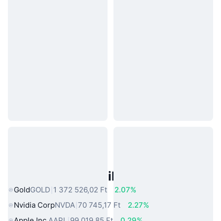
Népszerű Való Világbeli Eszközök
Gold
GOLD
1 372 526,02 Ft
2.07%
Nvidia Corp
NVDA
70 745,17 Ft
2.27%
Apple Inc.
AAPL
99 019,85 Ft
0.29%