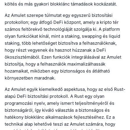
költés és más gyakori blokklánc támadások kockázatát.
Az Amulet szerepe túlmutat egy egyszerű biztosítási
protokollon; egy átfogó DeFi központ, amely a kripto tér
számos feltörekvő technológiáját szolgálja ki. A platform
olyan funkciókat kínál, mint a staking, swapping és liquid
staking, több lehetőséget biztosítva a felhasználóknak,
hogy részt vegyenek és hasznot húzzanak a DeFi
ökoszisztémából. Ezen funkciók integrálásával az Amulet
biztosítja, hogy a felhasználók maximalizálhassák
hozamaikat, miközben egy biztonságos és átlátható
környezetben maradnak.
Az Amulet egyik kiemelkedő aspektusa, hogy az első Rust-
alapú DeFi biztosítási protokoll. A Rust egy olyan
programozási nyelv, amely ismert teljesítményéről és
biztonságáról, így kiváló választás a biztonságos és
hatékony blokklánc alkalmazások fejlesztéséhez. Ez a
technikai alap lehetővé teszi az Amulet számára, hogy