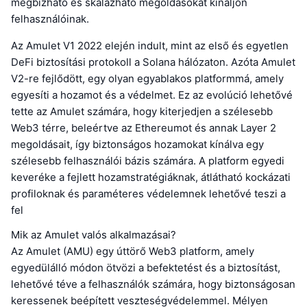
megbízható és skálázható megoldásokat kínáljon
felhasználóinak.
Az Amulet V1 2022 elején indult, mint az első és egyetlen
DeFi biztosítási protokoll a Solana hálózaton. Azóta Amulet
V2-re fejlődött, egy olyan egyablakos platformmá, amely
egyesíti a hozamot és a védelmet. Ez az evolúció lehetővé
tette az Amulet számára, hogy kiterjedjen a szélesebb
Web3 térre, beleértve az Ethereumot és annak Layer 2
megoldásait, így biztonságos hozamokat kínálva egy
szélesebb felhasználói bázis számára. A platform egyedi
keveréke a fejlett hozamstratégiáknak, átlátható kockázati
profiloknak és paraméteres védelemnek lehetővé teszi a
fel
Mik az Amulet valós alkalmazásai?
Az Amulet (AMU) egy úttörő Web3 platform, amely
egyedülálló módon ötvözi a befektetést és a biztosítást,
lehetővé téve a felhasználók számára, hogy biztonságosan
keressenek beépített veszteségvédelemmel. Mélyen