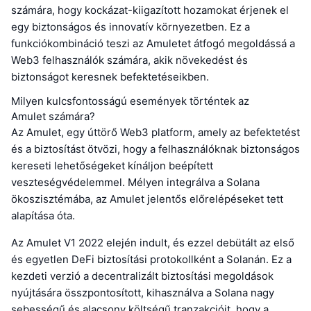
számára, hogy kockázat-kiigazított hozamokat érjenek el
egy biztonságos és innovatív környezetben. Ez a
funkciókombináció teszi az Amuletet átfogó megoldássá a
Web3 felhasználók számára, akik növekedést és
biztonságot keresnek befektetéseikben.
Milyen kulcsfontosságú események történtek az
Amulet számára?
Az Amulet, egy úttörő Web3 platform, amely az befektetést
és a biztosítást ötvözi, hogy a felhasználóknak biztonságos
kereseti lehetőségeket kínáljon beépített
veszteségvédelemmel. Mélyen integrálva a Solana
ökoszisztémába, az Amulet jelentős előrelépéseket tett
alapítása óta.
Az Amulet V1 2022 elején indult, és ezzel debütált az első
és egyetlen DeFi biztosítási protokollként a Solanán. Ez a
kezdeti verzió a decentralizált biztosítási megoldások
nyújtására összpontosított, kihasználva a Solana nagy
sebességű és alacsony költségű tranzakcióit, hogy a