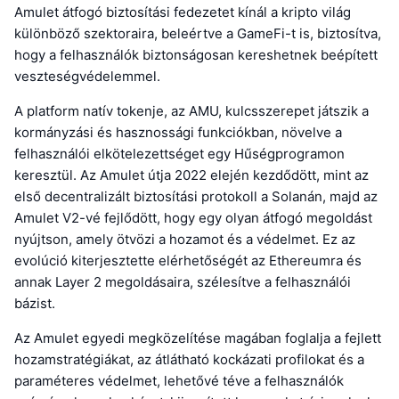
Amulet átfogó biztosítási fedezetet kínál a kripto világ
különböző szektoraira, beleértve a GameFi-t is, biztosítva,
hogy a felhasználók biztonságosan kereshetnek beépített
veszteségvédelemmel.
A platform natív tokenje, az AMU, kulcsszerepet játszik a
kormányzási és hasznossági funkciókban, növelve a
felhasználói elkötelezettséget egy Hűségprogramon
keresztül. Az Amulet útja 2022 elején kezdődött, mint az
első decentralizált biztosítási protokoll a Solanán, majd az
Amulet V2-vé fejlődött, hogy egy olyan átfogó megoldást
nyújtson, amely ötvözi a hozamot és a védelmet. Ez az
evolúció kiterjesztette elérhetőségét az Ethereumra és
annak Layer 2 megoldásaira, szélesítve a felhasználói
bázist.
Az Amulet egyedi megközelítése magában foglalja a fejlett
hozamstratégiákat, az átlátható kockázati profilokat és a
paraméteres védelmet, lehetővé téve a felhasználók