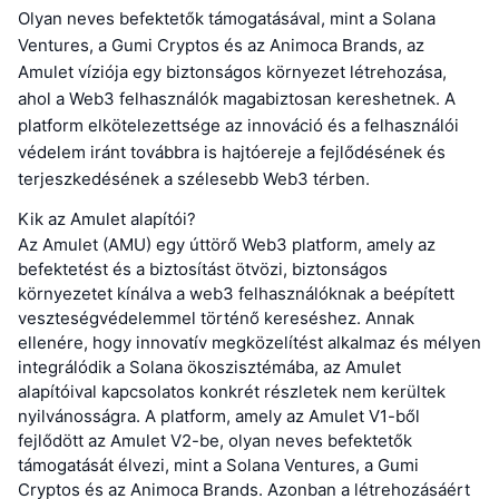
Olyan neves befektetők támogatásával, mint a Solana
Ventures, a Gumi Cryptos és az Animoca Brands, az
Amulet víziója egy biztonságos környezet létrehozása,
ahol a Web3 felhasználók magabiztosan kereshetnek. A
platform elkötelezettsége az innováció és a felhasználói
védelem iránt továbbra is hajtóereje a fejlődésének és
terjeszkedésének a szélesebb Web3 térben.
Kik az Amulet alapítói?
Az Amulet (AMU) egy úttörő Web3 platform, amely az
befektetést és a biztosítást ötvözi, biztonságos
környezetet kínálva a web3 felhasználóknak a beépített
veszteségvédelemmel történő kereséshez. Annak
ellenére, hogy innovatív megközelítést alkalmaz és mélyen
integrálódik a Solana ökoszisztémába, az Amulet
alapítóival kapcsolatos konkrét részletek nem kerültek
nyilvánosságra. A platform, amely az Amulet V1-ből
fejlődött az Amulet V2-be, olyan neves befektetők
támogatását élvezi, mint a Solana Ventures, a Gumi
Cryptos és az Animoca Brands. Azonban a létrehozásáért