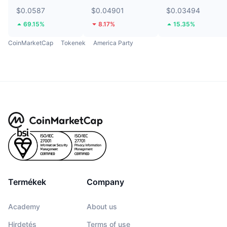
$0.0587
$0.04901
$0.03494
69.15%
8.17%
15.35%
CoinMarketCap
Tokenek
America Party
Termékek
Company
Academy
About us
Hirdetés
Terms of use