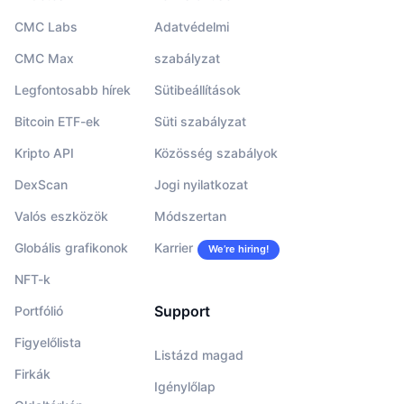
CMC Labs
Adatvédelmi
CMC Max
szabályzat
Legfontosabb hírek
Sütibeállítások
Bitcoin ETF-ek
Süti szabályzat
Kripto API
Közösség szabályok
DexScan
Jogi nyilatkozat
Valós eszközök
Módszertan
Globális grafikonok
Karrier
We’re hiring!
NFT-k
Support
Portfólió
Figyelőlista
Listázd magad
Firkák
Igénylőlap