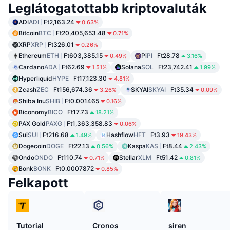
Leglátogatottabb kriptovaluták
ADI
ADI
Ft2,163.24
0.63%
Bitcoin
BTC
Ft20,405,653.48
0.71%
XRP
XRP
Ft326.01
0.26%
Ethereum
ETH
Ft603,385.15
Pi
PI
Ft28.78
0.49%
3.16%
Cardano
ADA
Ft62.69
Solana
SOL
Ft23,742.41
1.51%
1.99%
Hyperliquid
HYPE
Ft17,123.30
4.81%
Zcash
ZEC
Ft156,674.36
SKYAI
SKYAI
Ft35.34
3.26%
0.09%
Shiba Inu
SHIB
Ft0.001465
0.16%
Biconomy
BICO
Ft17.73
18.21%
PAX Gold
PAXG
Ft1,363,358.83
0.06%
Sui
SUI
Ft216.68
Hashflow
HFT
Ft3.93
1.49%
19.43%
Dogecoin
DOGE
Ft22.13
Kaspa
KAS
Ft8.44
0.56%
2.43%
Ondo
ONDO
Ft110.74
Stellar
XLM
Ft51.42
0.71%
0.81%
Bonk
BONK
Ft0.0007872
0.85%
Felkapott
Tutorial
Cronos
siren