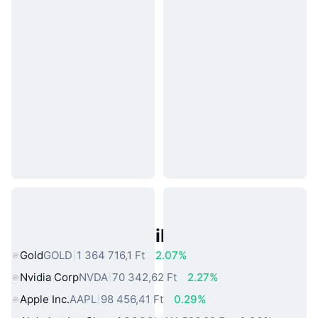
Népszerű Való Világbeli Eszközök
Gold
GOLD
1 364 716,1 Ft
2.07%
Nvidia Corp
NVDA
70 342,62 Ft
2.27%
Apple Inc.
AAPL
98 456,41 Ft
0.29%