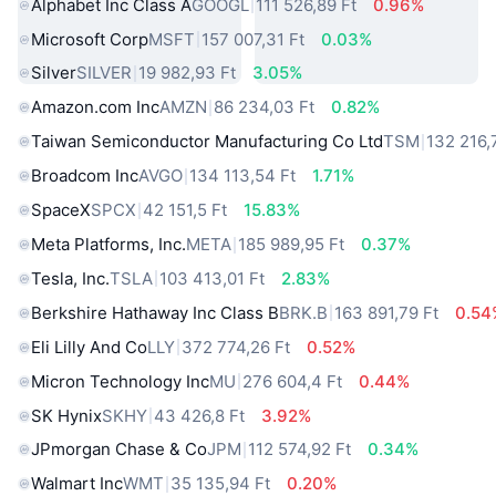
Alphabet Inc Class A
GOOGL
111 526,89 Ft
0.96%
Microsoft Corp
MSFT
157 007,31 Ft
0.03%
Silver
SILVER
19 982,93 Ft
3.05%
Amazon.com Inc
AMZN
86 234,03 Ft
0.82%
Taiwan Semiconductor Manufacturing Co Ltd
TSM
132 216,
Broadcom Inc
AVGO
134 113,54 Ft
1.71%
SpaceX
SPCX
42 151,5 Ft
15.83%
Meta Platforms, Inc.
META
185 989,95 Ft
0.37%
Tesla, Inc.
TSLA
103 413,01 Ft
2.83%
Berkshire Hathaway Inc Class B
BRK.B
163 891,79 Ft
0.54
Eli Lilly And Co
LLY
372 774,26 Ft
0.52%
Micron Technology Inc
MU
276 604,4 Ft
0.44%
SK Hynix
SKHY
43 426,8 Ft
3.92%
JPmorgan Chase & Co
JPM
112 574,92 Ft
0.34%
Walmart Inc
WMT
35 135,94 Ft
0.20%