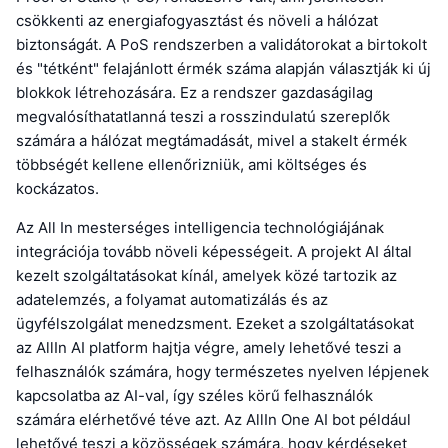
csökkenti az energiafogyasztást és növeli a hálózat
biztonságát. A PoS rendszerben a validátorokat a birtokolt
és "tétként" felajánlott érmék száma alapján választják ki új
blokkok létrehozására. Ez a rendszer gazdaságilag
megvalósíthatatlanná teszi a rosszindulatú szereplők
számára a hálózat megtámadását, mivel a stakelt érmék
többségét kellene ellenőrizniük, ami költséges és
kockázatos.
Az All In mesterséges intelligencia technológiájának
integrációja tovább növeli képességeit. A projekt AI által
kezelt szolgáltatásokat kínál, amelyek közé tartozik az
adatelemzés, a folyamat automatizálás és az
ügyfélszolgálat menedzsment. Ezeket a szolgáltatásokat
az AllIn AI platform hajtja végre, amely lehetővé teszi a
felhasználók számára, hogy természetes nyelven lépjenek
kapcsolatba az AI-val, így széles körű felhasználók
számára elérhetővé téve azt. Az AllIn One AI bot például
lehetővé teszi a közösségek számára, hogy kérdéseket