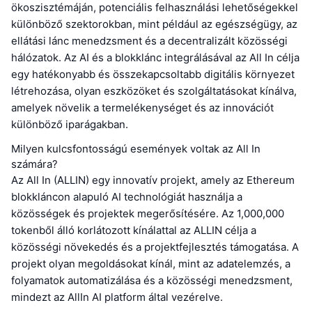
ökoszisztémáján, potenciális felhasználási lehetőségekkel
különböző szektorokban, mint például az egészségügy, az
ellátási lánc menedzsment és a decentralizált közösségi
hálózatok. Az AI és a blokklánc integrálásával az All In célja
egy hatékonyabb és összekapcsoltabb digitális környezet
létrehozása, olyan eszközöket és szolgáltatásokat kínálva,
amelyek növelik a termelékenységet és az innovációt
különböző iparágakban.
Milyen kulcsfontosságú események voltak az All In
számára?
Az All In (ALLIN) egy innovatív projekt, amely az Ethereum
blokkláncon alapuló AI technológiát használja a
közösségek és projektek megerősítésére. Az 1,000,000
tokenből álló korlátozott kínálattal az ALLIN célja a
közösségi növekedés és a projektfejlesztés támogatása. A
projekt olyan megoldásokat kínál, mint az adatelemzés, a
folyamatok automatizálása és a közösségi menedzsment,
mindezt az AllIn AI platform által vezérelve.