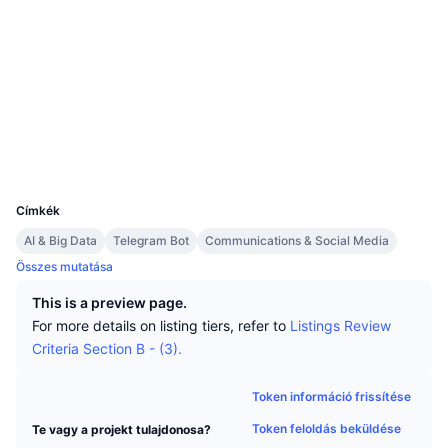
Legjobb kereskedők
Cikkek
Tőzsdei beáramlások/kiáramlások
DEX API
Váltó
Közösségi
Ranglisták
Azonnali
Szerződések
0x9B2b...E73Ebe
Hangulat
Vállalat
Hírlevél
3.7
Indikátorok
Felkapott
Származékos termékek
Értékelés (CertiK)
etherscan.io
Árazás
CMC Launch
Explorers
Közelgő
Félelem és kapzsiság index
Wallets
Források
CMC Labs
Nemrég hozzáadott
Altcoin szezon index
UCID
22919
CMC Max
Nyertesek és vesztesek
Piaciciklus-indikátorok
Címkék
Dokumentáció
AI & Big Data
Telegram Bot
Communications & Social Media
Legfontosabb hírek
Leglátogatottabb
Bitcoin dominancia
Összes mutatása
GYIK
Telegram Bot
This is a preview page.
Közösségi hangulat
CoinMarketCap 20 index
For more details on listing tiers, refer to
Listings Review
AI integrációk
Hirdetés
Criteria Section B - (3).
Láncrangsor
CoinMarketCap 100 index
CMC Ügynöki Központ
Token információ frissítése
Jóslási piacok
ETF-áramlások
Oldal widgetek
Token feloldás beküldése
Te vagy a projekt tulajdonosa?
Készségek piactere