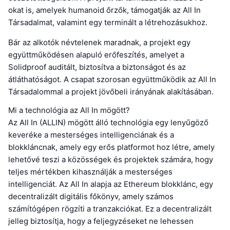
okat is, amelyek humanoid őrzők, támogatják az All In
Társadalmat, valamint egy terminált a létrehozásukhoz.
Bár az alkotók névtelenek maradnak, a projekt egy
együttműködésen alapuló erőfeszítés, amelyet a
Solidproof auditált, biztosítva a biztonságot és az
átláthatóságot. A csapat szorosan együttműködik az All In
Társadalommal a projekt jövőbeli irányának alakításában.
Mi a technológia az All In mögött?
Az All In (ALLIN) mögött álló technológia egy lenyűgöző
keveréke a mesterséges intelligenciának és a
blokkláncnak, amely egy erős platformot hoz létre, amely
lehetővé teszi a közösségek és projektek számára, hogy
teljes mértékben kihasználják a mesterséges
intelligenciát. Az All In alapja az Ethereum blokklánc, egy
decentralizált digitális főkönyv, amely számos
számítógépen rögzíti a tranzakciókat. Ez a decentralizált
jelleg biztosítja, hogy a feljegyzéseket ne lehessen