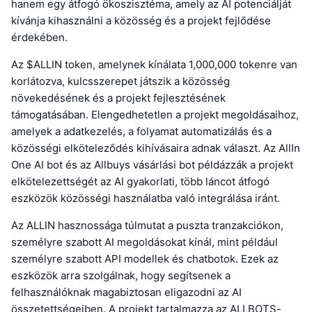
hanem egy átfogó ökoszisztéma, amely az AI potenciálját
kívánja kihasználni a közösség és a projekt fejlődése
érdekében.
Az $ALLIN token, amelynek kínálata 1,000,000 tokenre van
korlátozva, kulcsszerepet játszik a közösség
növekedésének és a projekt fejlesztésének
támogatásában. Elengedhetetlen a projekt megoldásaihoz,
amelyek a adatkezelés, a folyamat automatizálás és a
közösségi elköteleződés kihívásaira adnak választ. Az AllIn
One AI bot és az Allbuys vásárlási bot példázzák a projekt
elkötelezettségét az AI gyakorlati, több láncot átfogó
eszközök közösségi használatba való integrálása iránt.
Az ALLIN hasznossága túlmutat a puszta tranzakciókon,
személyre szabott AI megoldásokat kínál, mint például
személyre szabott API modellek és chatbotok. Ezek az
eszközök arra szolgálnak, hogy segítsenek a
felhasználóknak magabiztosan eligazodni az AI
összetettségeiben. A projekt tartalmazza az ALLBOTS-