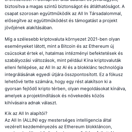
biztosítva a magas szintű biztonságot és átláthatóságot. A
csapat szorosan együttműködik az All In Társadalommal,
elősegítve az együttműködést és támogatást a projekt
jövőjének alakításában.
Míg a szélesebb kriptovaluta környezet 2021-ben olyan
eseményeket látott, mint a Bitcoin és az Ethereum új
csúcsokat értek el, hatalmas intézményi befektetések és
szabályozási változások, mint például Kína kriptovaluták
elleni fellépése, az All In az AI és a blokklánc technológia
integrálásának egyedi útjára összpontosított. Ez a fókusz
lehetővé tette számára, hogy egy rést alakítson ki a
gyorsan fejlődő kripto térben, olyan megoldásokat kínálva,
amelyek a projektindítások és növekedés közös
kihívásaira adnak választ.
Kik az All In alapítói?
Az All In (ALLIN) egy mesterséges intelligencia által
vezérelt kezdeményezés az Ethereum blokkláncon,