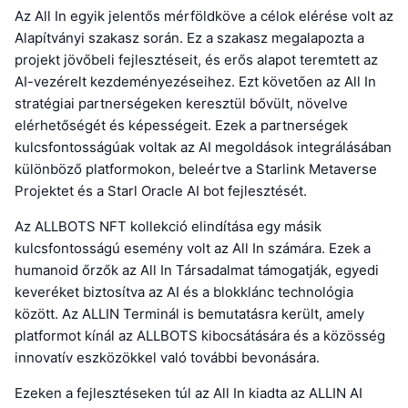
Az All In egyik jelentős mérföldköve a célok elérése volt az
Alapítványi szakasz során. Ez a szakasz megalapozta a
projekt jövőbeli fejlesztéseit, és erős alapot teremtett az
AI-vezérelt kezdeményezéseihez. Ezt követően az All In
stratégiai partnerségeken keresztül bővült, növelve
elérhetőségét és képességeit. Ezek a partnerségek
kulcsfontosságúak voltak az AI megoldások integrálásában
különböző platformokon, beleértve a Starlink Metaverse
Projektet és a Starl Oracle AI bot fejlesztését.
Az ALLBOTS NFT kollekció elindítása egy másik
kulcsfontosságú esemény volt az All In számára. Ezek a
humanoid őrzők az All In Társadalmat támogatják, egyedi
keveréket biztosítva az AI és a blokklánc technológia
között. Az ALLIN Terminál is bemutatásra került, amely
platformot kínál az ALLBOTS kibocsátására és a közösség
innovatív eszközökkel való további bevonására.
Ezeken a fejlesztéseken túl az All In kiadta az ALLIN AI