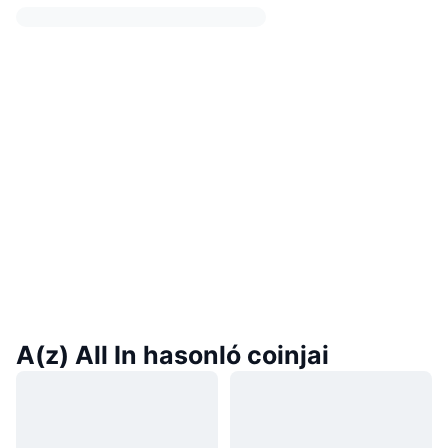
A(z) All In hasonló coinjai