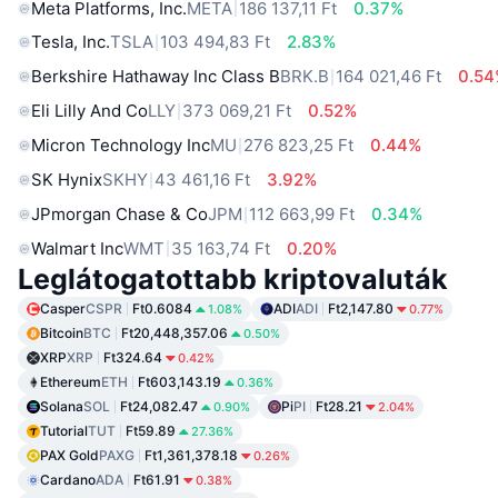
Meta Platforms, Inc.
META
186 137,11 Ft
0.37%
Tesla, Inc.
TSLA
103 494,83 Ft
2.83%
Berkshire Hathaway Inc Class B
BRK.B
164 021,46 Ft
0.5
Eli Lilly And Co
LLY
373 069,21 Ft
0.52%
Micron Technology Inc
MU
276 823,25 Ft
0.44%
SK Hynix
SKHY
43 461,16 Ft
3.92%
JPmorgan Chase & Co
JPM
112 663,99 Ft
0.34%
Walmart Inc
WMT
35 163,74 Ft
0.20%
Leglátogatottabb kriptovaluták
Casper
CSPR
Ft0.6084
ADI
ADI
Ft2,147.80
1.08%
0.77%
Bitcoin
BTC
Ft20,448,357.06
0.50%
XRP
XRP
Ft324.64
0.42%
Ethereum
ETH
Ft603,143.19
0.36%
Solana
SOL
Ft24,082.47
Pi
PI
Ft28.21
0.90%
2.04%
Tutorial
TUT
Ft59.89
27.36%
PAX Gold
PAXG
Ft1,361,378.18
0.26%
Cardano
ADA
Ft61.91
0.38%