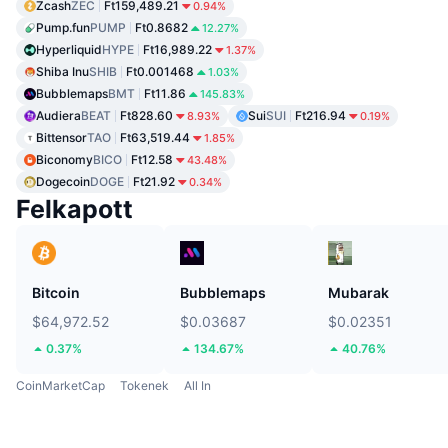
Zcash
ZEC
Ft159,489.21
0.94%
Pump.fun
PUMP
Ft0.8682
12.27%
Hyperliquid
HYPE
Ft16,989.22
1.37%
Shiba Inu
SHIB
Ft0.001468
1.03%
Bubblemaps
BMT
Ft11.86
145.83%
Audiera
BEAT
Ft828.60
Sui
SUI
Ft216.94
8.93%
0.19%
Bittensor
TAO
Ft63,519.44
1.85%
Biconomy
BICO
Ft12.58
43.48%
Dogecoin
DOGE
Ft21.92
0.34%
Felkapott
Bitcoin
Bubblemaps
Mubarak
$64,972.52
$0.03687
$0.02351
0.37%
134.67%
40.76%
CoinMarketCap
Tokenek
All In