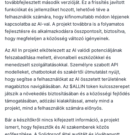
továbbfejlesztett második verzióját. Ez a frissítés javított
funkciókat és jellemzőket hozott, lehetővé téve a
felhasználók számára, hogy kifinomultabb módon lépjenek
kapcsolatba az AI-val. A projekt továbbra is a folyamatos
fejlesztésre és alkalmazkodásra összpontosít, biztosítva,
hogy megfeleljen a közösség változó igényeinek.
Az All In projekt elkötelezett az AI valódi potenciáljának
felszabadítása mellett, élvonalbeli eszközökkel és
menedzselt szolgáltatásokkal. Személyre szabott API
modelleket, chatbotokat és szakértői útmutatást nyújt,
hogy segítse a felhasználókat az AI összetett területének
magabiztos navigálásában. Az $ALLIN token kulcsszerepet
játszik a növekedés biztosításában és a közösségi fejlődés
támogatásában, adózási kialakítással, amely mind a
projekt, mind a felhasználók számára előnyös.
Bár a készítőkről nincs kifejezett információ, a projekt
ismert, hogy fejlesztők és AI szakemberek közös
erőfeszítése. A Solidproof által auditált és jóváhagyott,