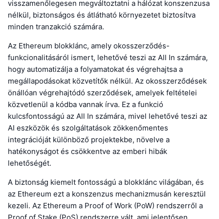
visszamenőlegesen megváltoztatni a hálózat konszenzusa
nélkül, biztonságos és átlátható környezetet biztosítva
minden tranzakció számára.
Az Ethereum blokklánc, amely okosszerződés-
funkcionalitásáról ismert, lehetővé teszi az All In számára,
hogy automatizálja a folyamatokat és végrehajtsa a
megállapodásokat közvetítők nélkül. Az okosszerződések
önállóan végrehajtódó szerződések, amelyek feltételei
közvetlenül a kódba vannak írva. Ez a funkció
kulcsfontosságú az All In számára, mivel lehetővé teszi az
AI eszközök és szolgáltatások zökkenőmentes
integrációját különböző projektekbe, növelve a
hatékonyságot és csökkentve az emberi hibák
lehetőségét.
A biztonság kiemelt fontosságú a blokklánc világában, és
az Ethereum ezt a konszenzus mechanizmusán keresztül
kezeli. Az Ethereum a Proof of Work (PoW) rendszerről a
Proof of Stake (PoS) rendszerre vált, ami jelentősen