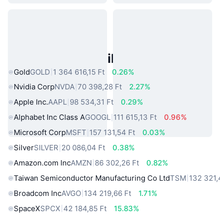
Népszerű Való Világbeli Eszközök
Gold
GOLD
1 364 616,15 Ft
0.26%
Nvidia Corp
NVDA
70 398,28 Ft
2.27%
Apple Inc.
AAPL
98 534,31 Ft
0.29%
Alphabet Inc Class A
GOOGL
111 615,13 Ft
0.96%
Microsoft Corp
MSFT
157 131,54 Ft
0.03%
Silver
SILVER
20 086,04 Ft
0.38%
Amazon.com Inc
AMZN
86 302,26 Ft
0.82%
Taiwan Semiconductor Manufacturing Co Ltd
TSM
132 321,
Broadcom Inc
AVGO
134 219,66 Ft
1.71%
SpaceX
SPCX
42 184,85 Ft
15.83%