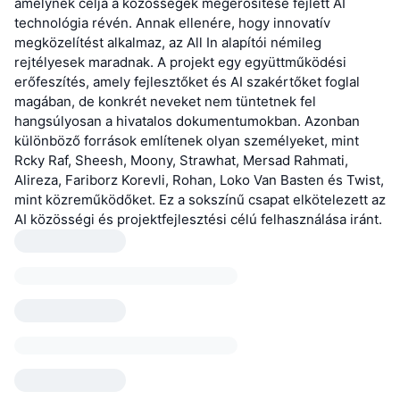
amelynek célja a közösségek megerősítése fejlett AI
technológia révén. Annak ellenére, hogy innovatív
megközelítést alkalmaz, az All In alapítói némileg
rejtélyesek maradnak. A projekt egy együttműködési
erőfeszítés, amely fejlesztőket és AI szakértőket foglal
magában, de konkrét neveket nem tüntetnek fel
hangsúlyosan a hivatalos dokumentumokban. Azonban
különböző források említenek olyan személyeket, mint
Rcky Raf, Sheesh, Moony, Strawhat, Mersad Rahmati,
Alireza, Fariborz Korevli, Rohan, Loko Van Basten és Twist,
mint közreműködőket. Ez a sokszínű csapat elkötelezett az
AI közösségi és projektfejlesztési célú felhasználása iránt.