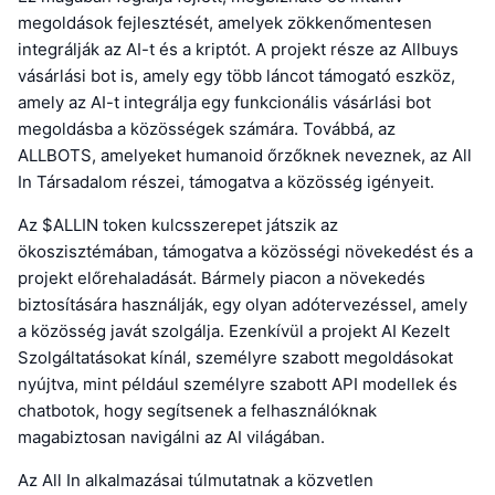
megoldások fejlesztését, amelyek zökkenőmentesen
integrálják az AI-t és a kriptót. A projekt része az Allbuys
vásárlási bot is, amely egy több láncot támogató eszköz,
amely az AI-t integrálja egy funkcionális vásárlási bot
megoldásba a közösségek számára. Továbbá, az
ALLBOTS, amelyeket humanoid őrzőknek neveznek, az All
In Társadalom részei, támogatva a közösség igényeit.
Az $ALLIN token kulcsszerepet játszik az
ökoszisztémában, támogatva a közösségi növekedést és a
projekt előrehaladását. Bármely piacon a növekedés
biztosítására használják, egy olyan adótervezéssel, amely
a közösség javát szolgálja. Ezenkívül a projekt AI Kezelt
Szolgáltatásokat kínál, személyre szabott megoldásokat
nyújtva, mint például személyre szabott API modellek és
chatbotok, hogy segítsenek a felhasználóknak
magabiztosan navigálni az AI világában.
Az All In alkalmazásai túlmutatnak a közvetlen