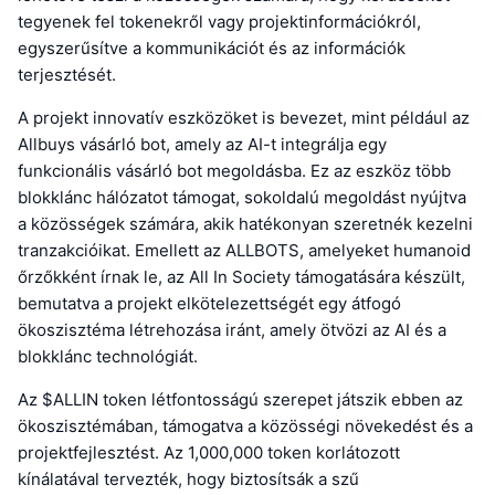
tegyenek fel tokenekről vagy projektinformációkról,
egyszerűsítve a kommunikációt és az információk
terjesztését.
A projekt innovatív eszközöket is bevezet, mint például az
Allbuys vásárló bot, amely az AI-t integrálja egy
funkcionális vásárló bot megoldásba. Ez az eszköz több
blokklánc hálózatot támogat, sokoldalú megoldást nyújtva
a közösségek számára, akik hatékonyan szeretnék kezelni
tranzakcióikat. Emellett az ALLBOTS, amelyeket humanoid
őrzőkként írnak le, az All In Society támogatására készült,
bemutatva a projekt elkötelezettségét egy átfogó
ökoszisztéma létrehozása iránt, amely ötvözi az AI és a
blokklánc technológiát.
Az $ALLIN token létfontosságú szerepet játszik ebben az
ökoszisztémában, támogatva a közösségi növekedést és a
projektfejlesztést. Az 1,000,000 token korlátozott
kínálatával tervezték, hogy biztosítsák a szű