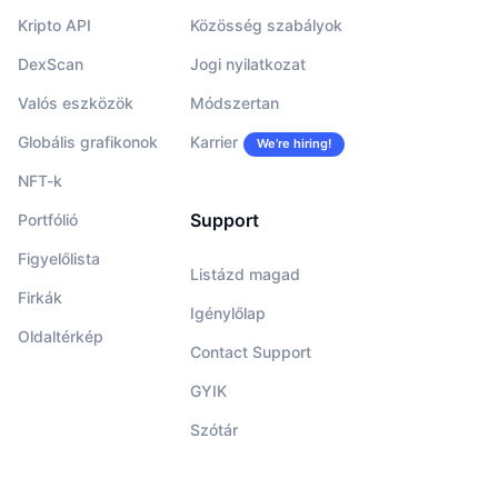
Kripto API
Közösség szabályok
DexScan
Jogi nyilatkozat
Valós eszközök
Módszertan
Globális grafikonok
Karrier
We’re hiring!
NFT-k
Support
Portfólió
Figyelőlista
Listázd magad
Firkák
Igénylőlap
Oldaltérkép
Contact Support
GYIK
Szótár