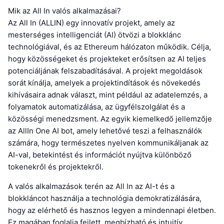
Mik az All In valós alkalmazásai?
Az All In (ALLIN) egy innovatív projekt, amely az
mesterséges intelligenciát (AI) ötvözi a blokklánc
technológiával, és az Ethereum hálózaton működik. Célja,
hogy közösségeket és projekteket erősítsen az AI teljes
potenciáljának felszabadításával. A projekt megoldások
sorát kínálja, amelyek a projektindítások és növekedés
kihívásaira adnak választ, mint például az adatelemzés, a
folyamatok automatizálása, az ügyfélszolgálat és a
közösségi menedzsment. Az egyik kiemelkedő jellemzője
az AllIn One AI bot, amely lehetővé teszi a felhasználók
számára, hogy természetes nyelven kommunikáljanak az
AI-val, betekintést és információt nyújtva különböző
tokenekről és projektekről.
A valós alkalmazások terén az All In az AI-t és a
blokkláncot használja a technológia demokratizálására,
hogy az elérhető és hasznos legyen a mindennapi életben.
Ez magában foglalja fejlett, megbízható és intuitív