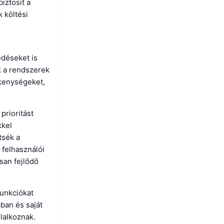
iztosít a
 költési
edéseket is
k a rendszerek
ékenységeket,
prioritást
kkel
tsék a
 felhasználói
san fejlődő
funkciókat
ában és saját
lalkoznak.