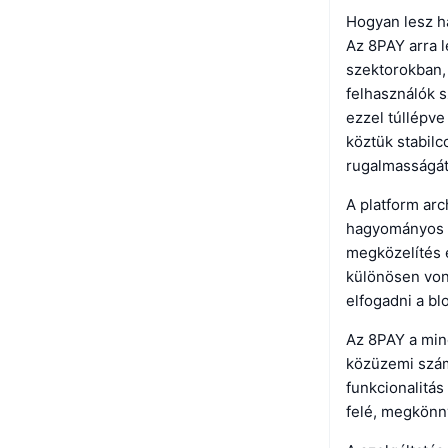
Hogyan lesz h
Az 8PAY arra l
szektorokban, 
felhasználók s
ezzel túllépv
köztük stabilc
rugalmasságát
A platform arc
hagyományos b
megközelítés e
különösen von
elfogadni a bl
Az 8PAY a mind
közüzemi szám
funkcionalitás
felé, megkönn