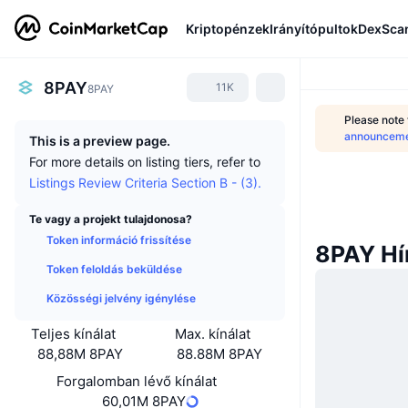
Kriptopénzek
Irányítópultok
DexSca
8PAY
11K
8PAY
Please note
announcem
This is a preview page.
For more details on listing tiers, refer to
Listings Review Criteria Section B - (3).
Te vagy a projekt tulajdonosa?
Token információ frissítése
8PAY Hí
Token feloldás beküldése
Közösségi jelvény igénylése
Teljes kínálat
Max. kínálat
88,88M 8PAY
88.88M 8PAY
Forgalomban lévő kínálat
60,01M 8PAY