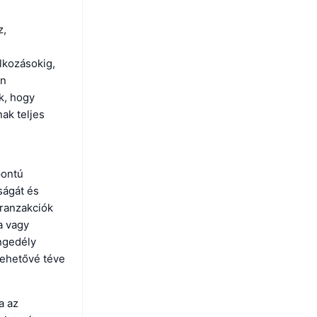
z,
lkozásokig,
en
k, hogy
ak teljes
pontú
ságát és
tranzakciók
a vagy
ngedély
 lehetővé téve
a az