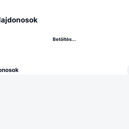
lajdonosok
Betöltés...
donosok