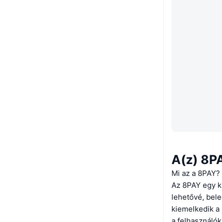
A(z) 8P
Mi az a 8PAY?
Az 8PAY egy kr
lehetővé, bele
kiemelkedik a 
a felhasználó