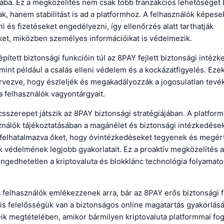
ba. Ez a megközelítés nem csak több tranzakciós lehetőséget b
k, hanem stabilitást is ad a platformhoz. A felhasználók képesek
ani és fizetéseket engedélyezni, így ellenőrzés alatt tarthatják
et, miközben személyes információikat is védelmezik.
épített biztonsági funkcióin túl az 8PAY fejlett biztonsági intézk
mint például a csalás elleni védelem és a kockázatfigyelés. Eze
ervezve, hogy észleljék és megakadályozzák a jogosulatlan tev
 felhasználók vagyontárgyait.
csszerepet játszik az 8PAY biztonsági stratégiájában. A platform 
ználók tájékoztatásában a magánélet és biztonsági intézkedése
 felhatalmazva őket, hogy óvintézkedéseket tegyenek és megér
 védelmének legjobb gyakorlatait. Ez a proaktív megközelítés a
ngedhetetlen a kriptovaluta és blokklánc technológia folyamato
 felhasználók emlékezzenek arra, bár az 8PAY erős biztonsági 
k is felelősségük van a biztonságos online magatartás gyakorlás
ik megtételében, amikor bármilyen kriptovaluta platformmal fog