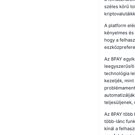
széles körű to
kriptovalutáik
A platform elé
kényelmes és k
hogy a felhasz
eszközprefere
Az 8PAY egyik 
leegyszerűsíti
technológia le
kezeljék, mint
problémamente
automatizálják
teljesüljenek,
Az 8PAY több b
több-lánc funk
kínál a felhas