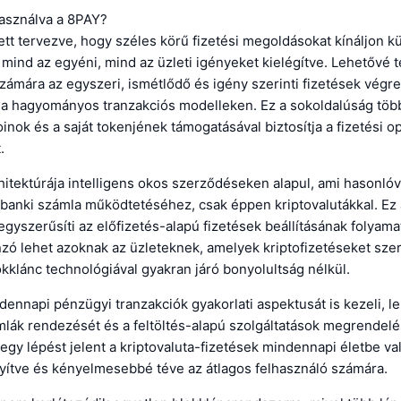
asználva a 8PAY?
ett tervezve, hogy széles körű fizetési megoldásokat kínáljon 
mind az egyéni, mind az üzleti igényeket kielégítve. Lehetővé t
zámára az egyszeri, ismétlődő és igény szerinti fizetések végre
e a hagyományos tranzakciós modelleken. Ez a sokoldalúság több
oinok és a saját tokenjének támogatásával biztosítja a fizetési o
.
hitektúrája intelligens okos szerződéseken alapul, ami hasonlóv
anki számla működtetéséhez, csak éppen kriptovalutákkal. Ez 
gyszerűsíti az előfizetés-alapú fizetések beállításának folyama
zó lehet azoknak az üzleteknek, amelyek kriptofizetéseket sze
okklánc technológiával gyakran járó bonyolultság nélkül.
ennapi pénzügyi tranzakciók gyakorlati aspektusát is kezeli, l
lák rendezését és a feltöltés-alapú szolgáltatások megrendelés
 egy lépést jelent a kriptovaluta-fizetések mindennapi életbe va
yítve és kényelmesebbé téve az átlagos felhasználó számára.