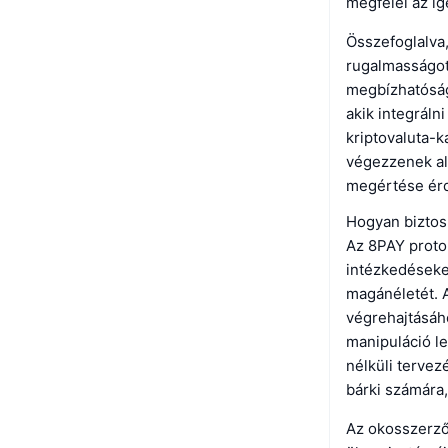
megfelel az i
Összefoglalva,
rugalmasságot
megbízhatóságá
akik integráln
kriptovaluta-k
végezzenek ala
megértése ér
Hogyan biztos
Az 8PAY proto
intézkedéseket
magánéletét. 
végrehajtásáho
manipuláció l
nélküli tervez
bárki számára,
Az okosszerződ