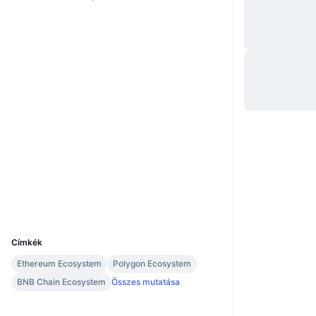
Webhely
Website
Whitepaper
Közösségi
0x06DD...4909d9
Szerződések
3.9
Értékelés (CertiK)
Audits
etherscan.io
Explorers
Wallets
UCID
9046
Címkék
Ethereum Ecosystem
Polygon Ecosystem
BNB Chain Ecosystem
Összes mutatása