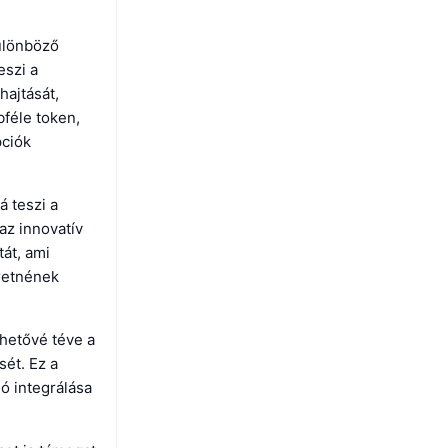
különböző
eszi a
hajtását,
féle token,
pciók
á teszi a
az innovatív
tát, ami
retnének
ehetővé téve a
ét. Ez a
ló integrálása