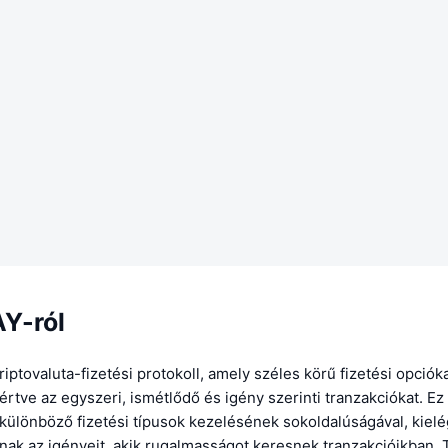
AY-ról
iptovaluta-fizetési protokoll, amely széles körű fizetési opciók
értve az egyszeri, ismétlődő és igény szerinti tranzakciókat. Ez
különböző fizetési típusok kezelésének sokoldalúságával, kiel
knak az igényeit, akik rugalmasságot keresnek tranzakcióikban.