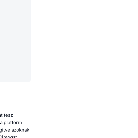
at tesz
 a platform
égítve azoknak
 Támogat