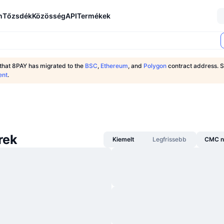
n
Tőzsdék
Közösség
API
Termékek
 that 8PAY has migrated to the
BSC
,
Ethereum
, and
Polygon
contract address. 
ent
.
rek
Kiemelt
Legfrissebb
CMC n