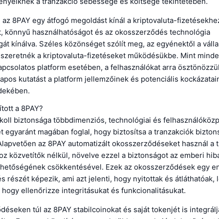
gényeiknek a tranzakció sebessége és költsége tekintetében.
 az 8PAY egy átfogó megoldást kínál a kriptovaluta-fizetésekhe
, könnyű használhatóságot és az okosszerződés technológia
t kínálva. Széles közönséget szólít meg, az egyénektől a válla
i szeretnék a kriptovaluta-fizetéseket működésükbe. Mint mind
apcsolatos platform esetében, a felhasználókat arra ösztönözzü
pos kutatást a platform jellemzőinek és potenciális kockázatain
dekében.
ított a 8PAY?
koll biztonsága többdimenziós, technológiai és felhasználóköz
 egyaránt magában foglal, hogy biztosítsa a tranzakciók bizton
Alapvetően az 8PAY automatizált okosszerződéseket használ a 
z közvetítők nélkül, növelve ezzel a biztonságot az emberi hib
ehetőségének csökkentésével. Ezek az okosszerződések egy e
és részét képezik, ami azt jelenti, hogy nyitottak és átláthatóak,
 hogy ellenőrizze integritásukat és funkcionalitásukat.
éseken túl az 8PAY stabilcoinokat és saját tokenjét is integrálj