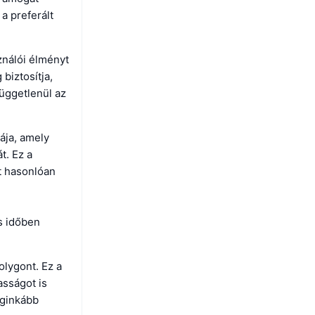
a preferált
ználói élményt
biztosítja,
függetlenül az
ája, amely
t. Ez a
at hasonlóan
és időben
olygont. Ez a
asságot is
eginkább