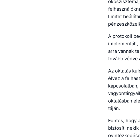
ökoszisztémájá
felhasználókna
limitet beállít
pénzeszközeik
A protokoll be
implementált, 
arra vannak t
tovább védve a
Az oktatás kul
élvez a felhas
kapcsolatban,
vagyontárgyaik
oktatásban ele
táján.
Fontos, hogy a
biztosít, neki
óvintézkedése