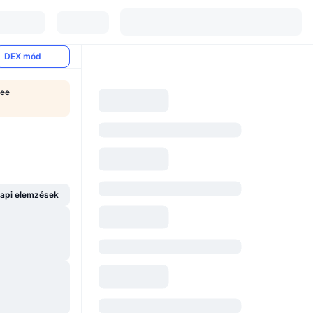
DEX mód
See
api elemzések