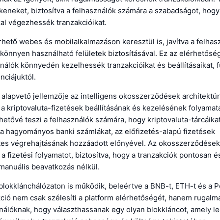
keneket, biztosítva a felhasználók számára a szabadságot, hogy 
kal végezhessék tranzakcióikat.
rhető webes és mobilalkalmazáson keresztül is, javítva a felhas
önnyen használható felületek biztosításával. Ez az elérhetőség 
nálók könnyedén kezelhessék tranzakcióikat és beállításaikat, 
nciájuktól.
alapvető jellemzője az intelligens okosszerződések architektúr
 a kriptovaluta-fizetések beállításának és kezelésének folyamatá
hetővé teszi a felhasználók számára, hogy kriptovaluta-tárcáik
 a hagyományos banki számlákat, az előfizetés-alapú fizetések
s végrehajtásának hozzáadott előnyével. Az okosszerződések
 a fizetési folyamatot, biztosítva, hogy a tranzakciók pontosan 
 manuális beavatkozás nélkül.
lokklánchálózaton is működik, beleértve a BNB-t, ETH-t és a P
ció nem csak szélesíti a platform elérhetőségét, hanem rugalm
ználóknak, hogy választhassanak egy olyan blokkláncot, amely l